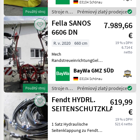
KOMBIGELENKWELLE 1 3/8"
83104 Schönau
6-TEILIGHYDRAULISCHE
Stroje na
Prémiový zlatý prodejce
Použitý stroj
ANFAHRSICHERUNGHYDRAULISCHE
zber
Fella SANOS
UNTERLENKERWIPP
7.989,66
objemových
krmív /
6606 DN
€
Pöttinger
R. v. 2020
660 cm
19 % s DPH
6.714 €
netto
Mech
RandstreueinrichtungGelenkwelleBer.
16 X 6.50 -8 Stroje na zber
BayWa GMZ SÜD
objemových krmív
Nariadkovač
83104 Schönau
Stroje na
Prémiový zlatý prodejce
Použitý stroj
zber
Fendt HYDRL.
619,99
objemových
krmív /
SEITENSCHUTZKLAPPUNG
€
Fella
19 % s DPH
1 Satz Hydraulische
521 € netto
Seitenklappung zu Fendt
Slicer 860 Heckmähwerk