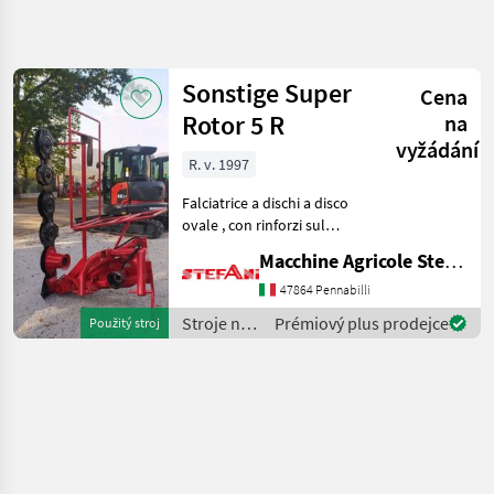
Zpřesnit
hledání
Sonstige Super
Cena
Kategorie
Země
Filtry
4
Rotor 5 R
na
vyžádání
Zobrazit
R. v. 1997
AKTUÁLNÍ
Obnovit
1
CESTA
výsledků
Falciatrice a dischi a disco
poľnohospodárska
ovale , con rinforzi sul
technika
piatto per far meglio
Macchine Agricole Stefani Luciano
Stroje Na Zber
defluire il prodotto tagliato.
Objemovych
Compatta e robusta è in
47864 Pennabilli
Krmiv
grado di falciare
Stroje na
Prémiový plus prodejce
Použitý stroj
Kosa
velocemente anch
zber
Gribaldi
objemových
Salvia
krmív /
Gribaldi &
VYBRAT
Salvia
KATEGORII
Gribaldi & Salvia