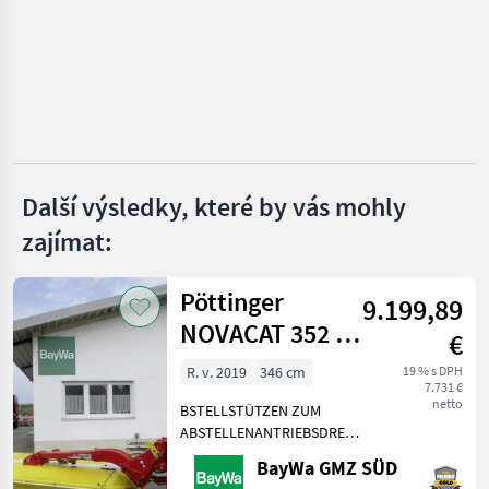
Pöttinger
Krone
Kuhn
Claas
Další výsledky, které by vás mohly
zajímat:
Vicon
Zobrazit
Pöttinger
všech
9.199,89
49
NOVACAT 352 V
€
#543
MARKETPLACE
R. v. 2019
346 cm
19 % s DPH
7.731 €
Nabídky
netto
BSTELLSTÜTZEN ZUM
Marketplace
Inzeráty
prodejců
ABSTELLENANTRIEBSDREHZAHL
1000 U/MINAUSLEGER
BayWa GMZ SÜD
BREIT FÜR DIE