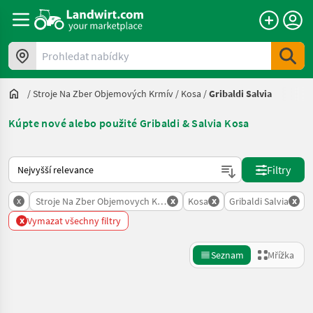
Prohledat nabídky
/
Stroje Na Zber Objemových Krmív
/
Kosa
/
Gribaldi Salvia
Kúpte nové alebo použité Gribaldi & Salvia Kosa
Takto se řadí nabídky na Landwirt.com
Filtry
x
x
x
x
Stroje Na Zber Objemovych Krmiv
Kosa
Gribaldi Salvia
x
Vymazat všechny filtry
Seznam
Mřížka