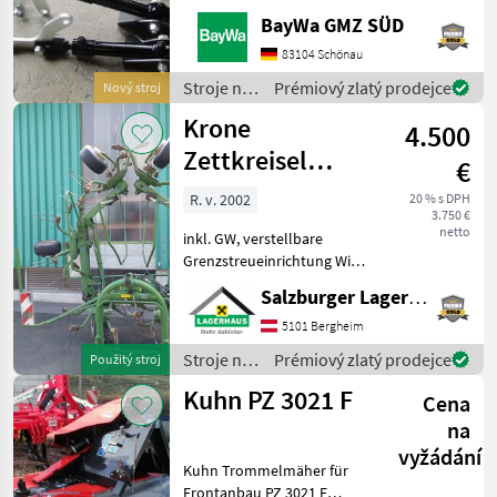
Butterfly Stroje na zber
BayWa GMZ SÜD
objemových krmív Ostatné
zberače objemových krmív
83104 Schönau
Stroje na
Prémiový zlatý prodejce
Nový stroj
zber
Krone
4.500
objemových
krmív /
Zettkreisel
€
Fendt
6.70/6
R. v. 2002
20 % s DPH
3.750 €
netto
inkl. GW, verstellbare
Grenzstreueinrichtung Wir
bitten telefonisch oder per
Salzburger Lagerhaus-Technik
Mail Ihren Besuch
bekanntzugeben, um
5101 Bergheim
ausreichend Zeit für die
Stroje na
Prémiový zlatý prodejce
Použitý stroj
Beratung und eventuell ein
zber
Kuhn PZ 3021 F
Cena
objemových
krmív /
na
Krone
vyžádání
Kuhn Trommelmäher für
Frontanbau PZ 3021 F