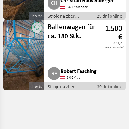
Christian Hausenberger
2331 Vösendorf
Stroje na zber
29 dní online
Inzerát
objemových krmív /
Ballenwagen für
1.500
transportéry balíkov
ca. 180 Stk.
€
DPH je
neaplikovateľné
Robert Fasching
3902 Vitis
Stroje na zber
30 dní online
Inzerát
objemových krmív /
transportéry balíkov