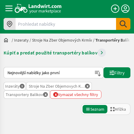
Prohledat nabídky
/
Inzeraty
/
Stroje Na Zber Objemových Krmív
/
Transportéry Balíko
Kúpiť a predať použité transportéry balíkov
Takto se řadí nabídky na Landwirt.com
Filtry
x
x
Inzeráty
Stroje Na Zber Objemovych Krmiv
x
x
Transportery Balikov
Vymazat všechny filtry
Seznam
Mřížka