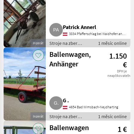
Patrick Annerl
3834 Pfaffenschlag bei Waidhofen an
der Thaya
Stroje na zber
1 měsíc online
Inzerát
objemových krmív /
Ballenwagen,
1.150
transportéry balíkov
Anhänger
€
DPH je
neaplikovateľné
G .
4654 Bad Wimsbach-Neydharting
Stroje na zber
1 měsíc online
Inzerát
objemových krmív /
Ballenwagen
1 €
transportéry balíkov