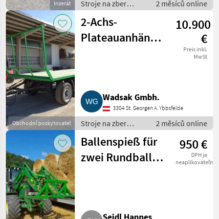
Stroje na zber
2 měsíců online
Inzerát
objemových krmív /
2-Achs-
10.900
transportéry
balíkov
Plateauanhänger,
€
8,50 m
Preis inkl.
MwSt
Plateaulänge,
Ballengitter
Wadsak Gmbh.
3304 St. Georgen A. Ybbsfelde
Stroje na zber
2 měsíců online
Obchodní poskytovatel
objemových krmív /
Ballenspieß für
950 €
transportéry
balíkov
zwei Rundballen
DPH je
neaplikovateľné
oder
Quaderballen
Seidl Hannes