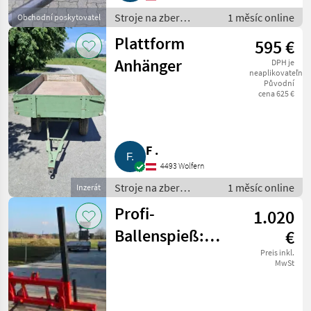
Stroje na zber
1 měsíc online
Obchodní poskytovatel
objemových krmív /
Plattform
595 €
transportéry balíkov
Anhänger
DPH je
neaplikovateľné
Původní
cena 625 €
F .
4493 Wolfern
Stroje na zber
1 měsíc online
Inzerát
objemových krmív /
Profi-
1.020
transportéry balíkov
Ballenspieß:
€
Doppelte Power
Preis inkl.
MwSt
Made in Austria!