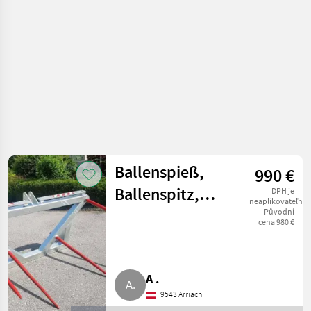
transportéry
balíkov
Ballenspieß,
990 €
Ballenspitz,
DPH je
neaplikovateľné
Ballengabel
Původní
cena 980 €
A .
9543 Arriach