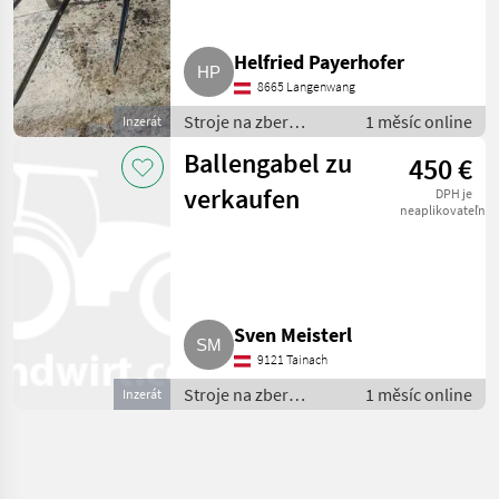
Euroaufnahme
Helfried Payerhofer
8665 Langenwang
Stroje na zber
1 měsíc online
Inzerát
objemových krmív /
Ballengabel zu
450 €
transportéry balíkov
verkaufen
DPH je
neaplikovateľné
Sven Meisterl
9121 Tainach
Stroje na zber
1 měsíc online
Inzerát
objemových krmív /
transportéry balíkov