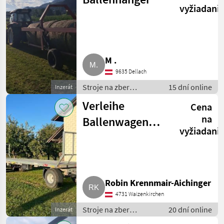
vyžiadani
M .
9635 Dellach
Stroje na zber
15 dní online
Inzerát
objemových krmív /
Verleihe
Cena
transportéry balíkov
na
Ballenwagen
vyžiadani
Fliegl
Robin Krennmair-Aichinger
4731 Waizenkirchen
Stroje na zber
20 dní online
Inzerát
objemových krmív /