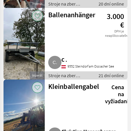
Stroje na zber
20 dní online
Inzerát
objemových krmív /
Ballenanhänger
3.000
transportéry balíkov
€
DPH je
neaplikovateľné
C .
9552 Steindorf am Ossiacher See
Stroje na zber
21 dní online
Inzerát
objemových krmív /
Kleinballengabel
Cena
transportéry balíkov
na
vyžiadani