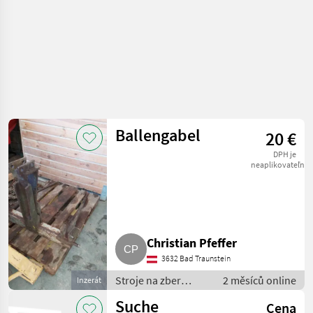
Ballengabel
20 €
DPH je
neaplikovateľné
Christian Pfeffer
3632 Bad Traunstein
Stroje na zber
2 měsíců online
Inzerát
objemových krmív /
Suche
Cena
transportéry