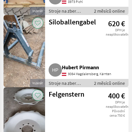
8973 Pichl
Stroje na zber
2 měsíců online
Inzerát
objemových krmív /
Siloballengabel
620 €
transportéry
balíkov
DPH je
neaplikovateľné
Hubert Pirmann
9064 Magdalensberg, Kärnten
Stroje na zber
2 měsíců online
Inzerát
objemových krmív /
Felgenstern
400 €
transportéry
balíkov
DPH je
neaplikovateľné
Původní
cena 750 €