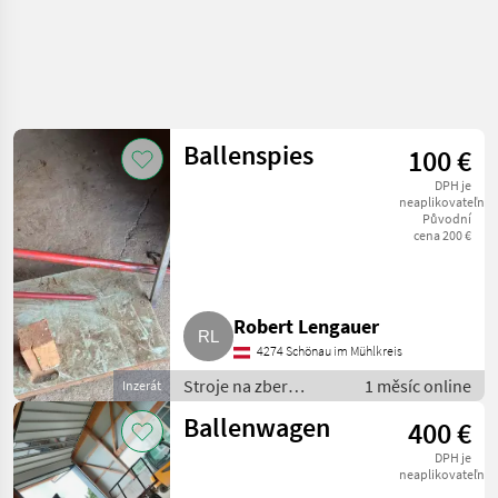
Ballenspies
100 €
DPH je
neaplikovateľné
Původní
cena 200 €
Robert Lengauer
4274 Schönau im Mühlkreis
Stroje na zber
1 měsíc online
Inzerát
objemových krmív /
Ballenwagen
400 €
transportéry balíkov
DPH je
neaplikovateľné