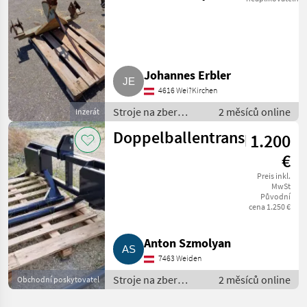
Johannes Erbler
4616 Wei?Kirchen
Stroje na zber
2 měsíců online
Inzerát
objemových krmív /
Doppelballentransporter
1.200
transportéry
balíkov
€
Preis inkl.
MwSt
Původní
cena 1.250 €
Anton Szmolyan
7463 Weiden
Stroje na zber
2 měsíců online
Obchodní poskytovatel
objemových krmív /