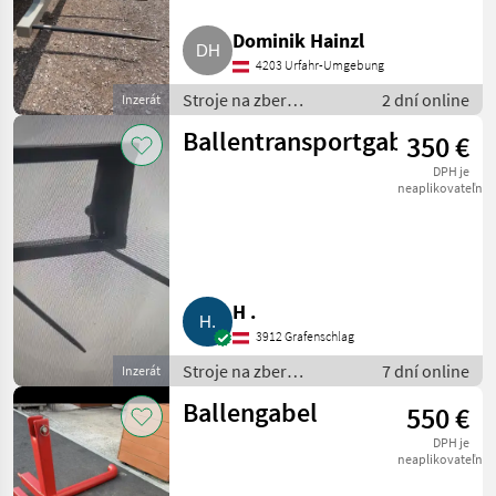
Fritz
2
Dominik Hainzl
Ballenboy
1
4203 Urfahr-Umgebung
Stroje na zber
2 dní online
Inzerát
MARKETPLACE
objemových krmív /
Ballentransportgabel
350 €
transportéry balíkov
Nabídky
Marketplace
Inzeráty
DPH je
prodejců
neaplikovateľné
H .
3912 Grafenschlag
Stroje na zber
7 dní online
Inzerát
objemových krmív /
Ballengabel
550 €
transportéry balíkov
DPH je
neaplikovateľné