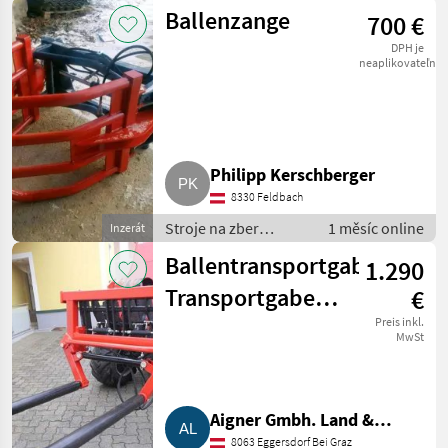
objemových krmív /
Ballenzange
700 €
transportéry balíkov
DPH je
neaplikovateľné
Philipp Kerschberger
8330 Feldbach
Stroje na zber
1 měsíc online
Inzerát
objemových krmív /
Ballentransportgabel,
1.290
transportéry balíkov
Transportgabel
€
für
Preis inkl.
MwSt
Brennholzbündel
Aigner Gmbh. Land &
8063 Eggersdorf Bei Graz
Gartentechnik, Agrar