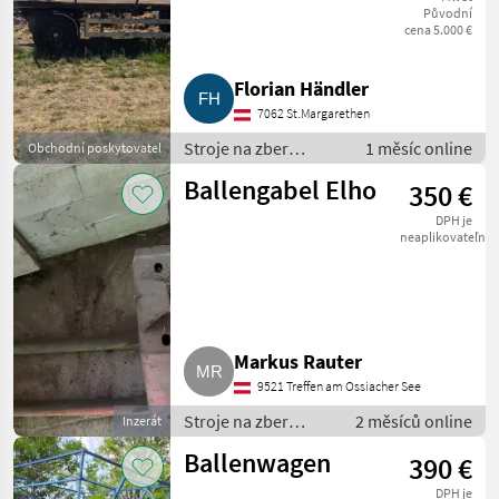
Původní
cena 5.000 €
Florian Händler
7062 St.Margarethen
Stroje na zber
1 měsíc online
Obchodní poskytovatel
objemových krmív /
Ballengabel Elho
350 €
transportéry balíkov
DPH je
neaplikovateľné
Markus Rauter
9521 Treffen am Ossiacher See
Stroje na zber
2 měsíců online
Inzerát
objemových krmív /
Ballenwagen
390 €
transportéry
balíkov
DPH je