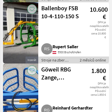
objemových krmív /
Ballenboy FSB
10.600
transportéry
balíkov
10-4-110-150 S
€
DPH je
neaplikovateľné
Původní
cena 10.800
€
Rupert Saller
5500 Bischofshofen
Stroje na zber
2 měsíců online
Inzerát
objemových krmív /
Göweil RBG
1.800
transportéry
balíkov
Zange,
€
Rundballengreifer
DPH je
neaplikovateľné
Původní
Neumaschine
cena 1.850 €
Reinhard Gerhardter