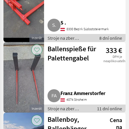
S .
8330 Bezirk Südoststeiermark
Stroje na zber
8 dní online
Inzerát
objemových krmív /
Ballenspieße für
333 €
transportéry balíkov
Palettengabel
DPH je
neaplikovateľné
Franz Ammerstorfer
4074 Stroheim
Stroje na zber
11 dní online
Inzerát
objemových krmív /
Ballenboy,
Cena
transportéry balíkov
na
Ballenhänger