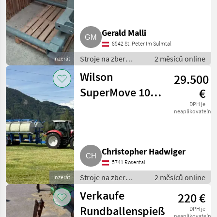
Gerald Malli
8542 St. Peter Im Sulmtal
Stroje na zber
2 měsíců online
Inzerát
objemových krmív /
Wilson
29.500
transportéry
balíkov
SuperMove 10
€
Ballensammelwagen
DPH je
neaplikovateľné
Christopher Hadwiger
5741 Rosental
Stroje na zber
2 měsíců online
Inzerát
objemových krmív /
Verkaufe
220 €
transportéry
balíkov
Rundballenspieß
DPH je
neaplikovateľné