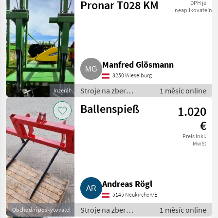
Pronar T028 KM
DPH je
neaplikovateľné
Manfred Glösmann
3250 Wieselburg
Stroje na zber
1 měsíc online
Inzerát
objemových krmív /
Ballenspieß
1.020
transportéry balíkov
€
Preis inkl.
MwSt
Andreas Rögl
5145 Neukirchen/E
Stroje na zber
1 měsíc online
Obchodní poskytovatel