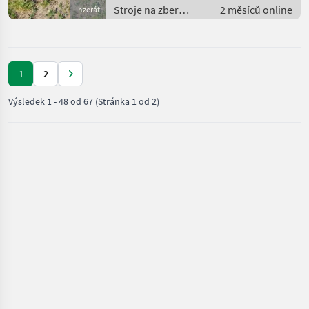
Stroje na zber
2 měsíců online
Inzerát
objemových krmív /
transportéry
balíkov
1
2
Výsledek
1
-
48
od
67
(Stránka 1 od 2)