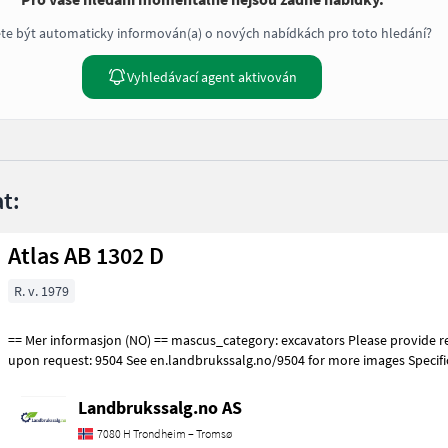
te být automaticky informován(a) o nových nabídkách pro toto hledání?
Vyhledávací agent aktivován
t:
Atlas AB 1302 D
R. v. 1979
== Mer informasjon (NO) == mascus_category: excavators Please provide reference number
upon request: 9504 See en.landbrukssalg.no/9504 for more images Specifi
Landbrukssalg.no AS
7080 H Trondheim – Tromsø