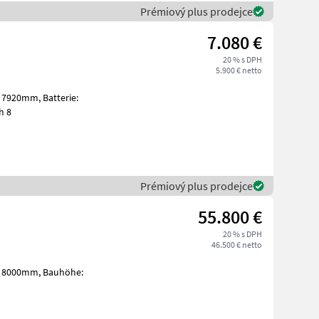
Prémiový plus prodejce
7.080 €
20 % s DPH
5.900 € netto
fach 8
Prémiový plus prodejce
55.800 €
20 % s DPH
46.500 € netto