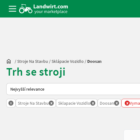
/
Stroje Na Stavbu
/
Sklápacie Vozidlo
/
Doosan
Trh se stroji
Takto se řadí nabídky na Landwirt.com
x
x
x
x
x
Stroje Na Stavbu
Sklapacie Vozidlo
Doosan
Vymaz