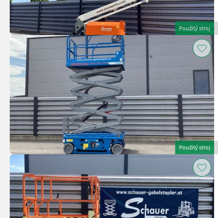
Použitý stroj
Použitý stroj