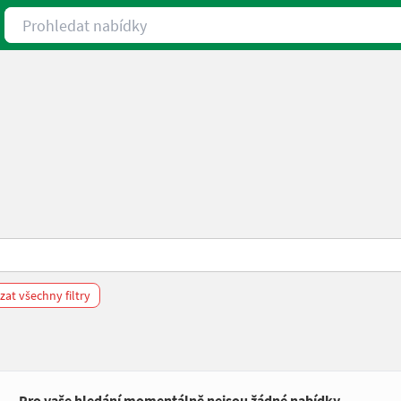
Prohledat nabídky
at všechny filtry
Pro vaše hledání momentálně nejsou žádné nabídky.