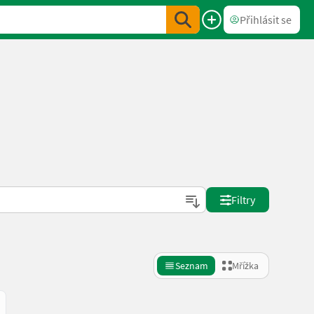
Přihlásit se
Filtry
Seznam
Mřížka