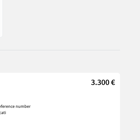
3.300 €
cati