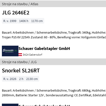
Stroje na stavbu / Atlas
JLG 2646E2
R. v. 1999
1406 h
1170 cm
Bauart: Arbeitsbühnen / Scherenarbeitsbühne, Tragkraft: 340kg, Hubhöhe: 7920mm, Batterie:
Trojan PzS 6V 225Ah Zustand: 60 - 80%, Bereifung vorne: Vollgummi Ein
Schauer Gabelstapler GmbH
8424 Gabersdorf
Stroje na stavbu / JLG
Snorkel SL26RT
R. v. 2026
2 h
2130 cm
Bauart: Arbeitsbühnen / Scherenarbeitsbühne, Tragkraft: 680kg, Hubhöhe: 8000mm, Bauhöhe:
2600mm, Batterie: Starter 12V , Sonderausstattung: CE Zertifikat, Edelstahl