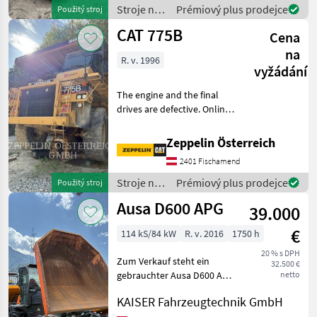
Stroje na
Prémiový plus prodejce
Použitý stroj
stavbu /
CAT 775B
Cena
Toyota
na
R. v. 1996
vyžádání
The engine and the final
drives are defective. Online
Owner's Manual Stroje na
stavbu Sklápacie vozidlo
Zeppelin Österreich
2401 Fischamend
Stroje na
Prémiový plus prodejce
Použitý stroj
stavbu /
Ausa D600 APG
39.000
CAT
€
114 kS/84 kW
R. v. 2016
1750 h
20 % s DPH
Zum Verkauf steht ein
32.500 €
gebrauchter Ausa D600 APG
netto
mit Kabine Dreh-Kippmulde
KAISER Fahrzeugtechnik GmbH
Kabine mit Heizung