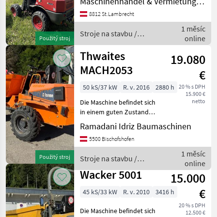
Maschinenhandel & Vermietung Eder
Für weiter Fragen bieten wir
gerne eine telefonische
8812 St.Lambrecht
Beratung unter - . Lieferu
1 měsíc
Stroje na stavbu /
online
Použitý stroj
Ausa
Thwaites
19.080
MACH2053
€
50 kS/37 kW
R. v. 2016
2880 h
20 % s DPH
15.900 €
netto
Die Maschine befindet sich
in einem guten Zustand
Stroje na stavbu Sklápacie
Ramadani Idriz Baumaschinen
vozidlo
5500 Bischofshofen
1 měsíc
Použitý stroj
Stroje na stavbu /
online
Thwaites
Wacker 5001
15.000
€
45 kS/33 kW
R. v. 2010
3416 h
20 % s DPH
Die Maschine befindet sich
12.500 €