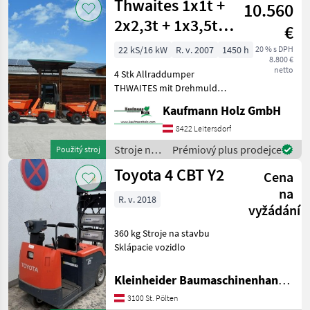
Thwaites 1x1t +
10.560
Neuson
2x2,3t + 1x3,5t
€
mit Drehmulde
22 kS/16 kW
R. v. 2007
1450 h
20 % s DPH
8.800 €
netto
4 Stk Allraddumper
THWAITES mit Drehmulde!
Dumper 1: Bj. 2007 lt.
Kaufmann Holz GmbH
Zähler 1.450 Stunden 1.000
KG Nutzlast 1.300 KG
8422 Leitersdorf
Eigengewicht 15, 9 KW
Stroje na
Prémiový plus prodejce
Použitý stroj
Verkaufspreis: 8.80
stavbu /
Toyota 4 CBT Y2
Cena
Thwaites
na
R. v. 2018
vyžádání
360 kg Stroje na stavbu
Sklápacie vozidlo
Kleinheider Baumaschinenhandel GmbH.
3100 St. Pölten