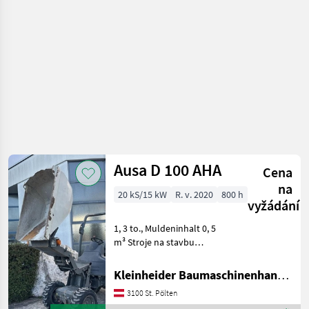
Neuson
Ausa D 100 AHA
Cena
na
20 kS/15 kW
R. v. 2020
800 h
vyžádání
1, 3 to., Muldeninhalt 0, 5
m³ Stroje na stavbu
Sklápacie vozidlo
Kleinheider Baumaschinenhandel GmbH.
3100 St. Pölten