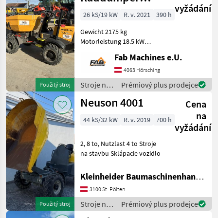
vyžádání
TA2SEH Hoch
26 kS/19 kW
R. v. 2021
390 h
und
Gewicht 2175 kg
Drehkippversion
Motorleistung 18.5 kW
(25hp) Mulden-Typ Dreh
Fab Machines e.U.
und Hochkipp / Swivel
Elevation Nutzlast 2000 kg
4063 Hörsching
(4410 lb) Maximal
Stroje na
Prémiový plus prodejce
Použitý stroj
Muldenkapazität (Gehäuft)
stavbu /
Neuson 4001
1.2
Cena
Mecalac
na
44 kS/32 kW
R. v. 2019
700 h
vyžádání
2, 8 to, Nutzlast 4 to Stroje
na stavbu Sklápacie vozidlo
Kleinheider Baumaschinenhandel GmbH.
3100 St. Pölten
Stroje na
Prémiový plus prodejce
Použitý stroj
stavbu /