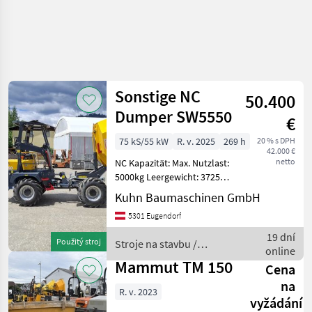
Sonstige NC
50.400
Dumper SW5550
€
75 kS/55 kW
R. v. 2025
269 h
20 % s DPH
42.000 €
netto
NC Kapazität: Max. Nutzlast:
5000kg Leergewicht: 3725kg
Muldenvolumen gehäuft:
Kuhn Baumaschinen GmbH
2633L Muldenvolumen
5301 Eugendorf
Muldenvolumen
abgestrichen: 2110L Wasser:
19 dní
Použitý stroj
Stroje na stavbu /
1368L Motor:
online
Sonstige
Mammut TM 150
Cena
na
R. v. 2023
vyžádání