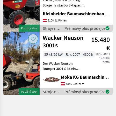
Stroje na stavbu Sklápacie
vozidlo
Kleinheider Baumaschinenhandel GmbH.
3100 St. Pölten
Stroje na
Prémiový plus prodejce
Použitý stroj
stavbu /
Wacker Neuson
15.480
Ausa
3001s
€
35 kS/26 kW
R. v. 2007
4300 h
20 % s DPH
12.900 €
netto
Der Wacker Neuson
Dumper 3001 S ist ein
robustes und zuverlässiges
Moka KG Baumaschinenhandel
Baugerät, das ideal für
Bauprojekte jeder Art
4846 Redlham
geeignet ist. Dieses Modell
Stroje na
Prémiový plus prodejce
Použitý stroj
aus dem Baujahr 2007 ist
stavbu /
Wacker
Neuson