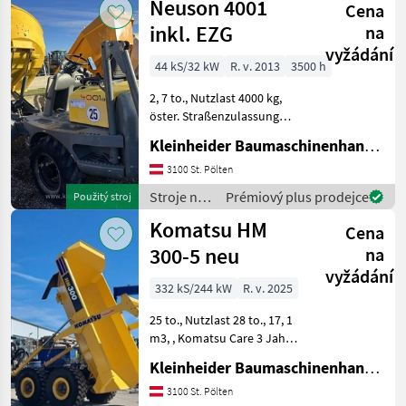
Neuson 4001
Cena
Neuson
inkl. EZG
na
vyžádání
44 kS/32 kW
R. v. 2013
3500 h
2, 7 to., Nutzlast 4000 kg,
öster. Straßenzulassung
Stroje na stavbu Sklápacie
Kleinheider Baumaschinenhandel GmbH.
vozidlo
3100 St. Pölten
Stroje na
Prémiový plus prodejce
Použitý stroj
stavbu /
Komatsu HM
Cena
Neuson
300-5 neu
na
vyžádání
332 kS/244 kW
R. v. 2025
25 to., Nutzlast 28 to., 17, 1
m3, , Komatsu Care 3 Jahre
oder 2000 h inkl. Service
Kleinheider Baumaschinenhandel GmbH.
Stroje na stavbu Sklápacie
vozidlo
3100 St. Pölten