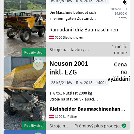
€
69 kS/51 kW
R. v. 2015
2030 h
20 % s DPH
Die Maschine befindet sich
14.900 €
in einem guten Zustand
netto
Stroje na stavbu Sklápacie
Ramadani Idriz Baumaschinen
vozidlo
5500 Bischofshofen
1 měsíc
Stroje na stavbu /
online
Použitý stroj
Paus
Neuson 2001
Cena
inkl. EZG
na
vyžádání
28 kS/21 kW
R. v. 2018
1400 h
1, 8 to., Nutzlast 2000 kg
Stroje na stavbu Sklápacie
vozidlo
Kleinheider Baumaschinenhandel GmbH.
3100 St. Pölten
Stroje na
Prémiový plus prodejce
Použitý stroj
stavbu /