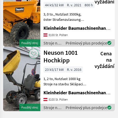
vyžádání
inkl. EZG
44 kS/32 kW
R. v. 2021
800 h
3, 0 to., Nutzlast 3500kg,
öster Straßenzulassung
Stroje na stavbu Sklápacie
Kleinheider Baumaschinenhandel GmbH.
vozidlo
3100 St. Pölten
Stroje na
Prémiový plus prodejce
Použitý stroj
stavbu /
Neuson 1001
Cena
Thwaites
Hochkipp
na
vyžádání
23 kS/17 kW
R. v. 2016
1, 2 to, Nutzlast 1000 kg
Stroje na stavbu Sklápacie
vozidlo
Kleinheider Baumaschinenhandel GmbH.
3100 St. Pölten
Stroje na
Prémiový plus prodejce
Použitý stroj
stavbu /