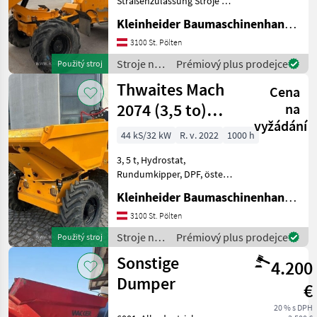
Straßenzulassung Stroje na
Thwaites
28
stavbu Sklápacie vozidlo
Kleinheider Baumaschinenhandel GmbH.
Wacker Neuson
28
3100 St. Pölten
Stroje na
Prémiový plus prodejce
Použitý stroj
Mecalac
23
stavbu /
Thwaites Mach
Cena
Thwaites
Neuson
21
2074 (3,5 to)
na
vyžádání
inkl. EZG
JCB
18
44 kS/32 kW
R. v. 2022
1000 h
Zobrazit
3, 5 t, Hydrostat,
všech
Rundumkipper, DPF, öster.
32
Straßenzulassung, Reifen
Kleinheider Baumaschinenhandel GmbH.
neuwertig Stroje na stavbu
MARKETPLACE
Sklápacie vozidlo
3100 St. Pölten
Stroje na
Prémiový plus prodejce
Použitý stroj
Nabídky
Marketplace
Inzeráty
stavbu /
prodejců
Sonstige
4.200
Thwaites
Dumper
€
20 % s DPH