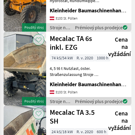
Hydrostat, Rundumkipper
Stroje na stavbu Sklápacie
Kleinheider Baumaschinenhandel GmbH.
vozidlo
3100 St. Pölten
Stroje na
Prémiový plus prodejce
Použitý stroj
stavbu /
Mecalac TA 6s
Cena
Thwaites
inkl. EZG
na
vyžádání
74 kS/54 kW
R. v. 2020
1000 h
4, 5 t6 t Nutzlast, öster.
Straßenzulassung Stroje na
stavbu Sklápacie vozidlo
Kleinheider Baumaschinenhandel GmbH.
3100 St. Pölten
Stroje na
Prémiový plus prodejce
Použitý stroj
stavbu /
Mecalac TA 3.5
Cena
Mecalac
SH
na
vyžádání
24 kS/18 kW
R. v. 2020
600 h