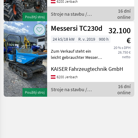
Beleuchtung StVO Kubota
6200 Jenbach
Dieselmotor 83, 5 kW / 114
16 dní
PS DPF IIIB,
Stroje na stavbu /
online
Použitý stroj
Ausa
Messersi TC230d
32.100
€
24 kS/18 kW
R. v. 2019
900 h
20 % s DPH
Zum Verkauf steht ein
26.750 €
leicht gebrauchter Messersi
netto
Raupenkipper auf dem
KAISER Fahrzeugtechnik GmbH
Jahre 2019 mit 900 Std.
Kubota Diesel 25 PS
6200 Jenbach
Überrollbügel klappbar
16 dní
Drehbare Mulde Gummir
Stroje na stavbu /
online
Použitý stroj
Messersi