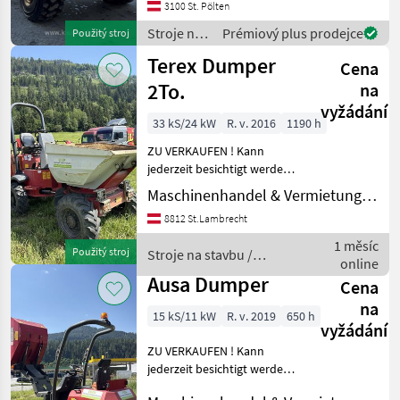
3100 St. Pölten
Stroje na
Prémiový plus prodejce
Použitý stroj
stavbu /
Terex Dumper
Cena
Bell
2To.
na
vyžádání
33 kS/24 kW
R. v. 2016
1190 h
ZU VERKAUFEN ! Kann
jederzeit besichtigt werden.
SOFORT EINSATZBEREIT!
Maschinenhandel & Vermietung Eder
Für weiter Fragen bieten wir
8812 St.Lambrecht
gerne eine telefonische
Beratung unter - . Lieferu
1 měsíc
Použitý stroj
Stroje na stavbu /
online
Terex
Ausa Dumper
Cena
na
15 kS/11 kW
R. v. 2019
650 h
vyžádání
ZU VERKAUFEN ! Kann
jederzeit besichtigt werden.
SOFORT EINSATZBEREIT!