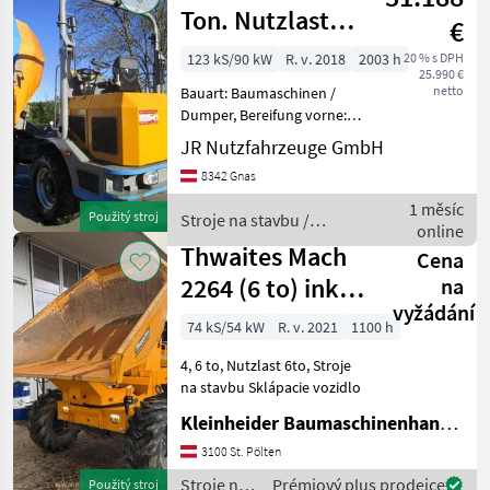
Ton. Nutzlast
€
mit Papiere zum
123 kS/90 kW
R. v. 2018
2003 h
20 % s DPH
25.990 €
Anmeld
netto
Bauart: Baumaschinen /
Dumper, Bereifung vorne:
Luft Einfach 40 - 60% ,
JR Nutzfahrzeuge GmbH
Bereifung hinten: Luft
8342 Gnas
Einfach 40 - 60% ,
Sonderausstattung:
1 měsíc
Použitý stroj
Stroje na stavbu /
Arbeitsscheinwerfer hinten,
online
Paus
Arb
Thwaites Mach
Cena
2264 (6 to) inkl.
na
vyžádání
EZG
74 kS/54 kW
R. v. 2021
1100 h
4, 6 to, Nutzlast 6to, Stroje
na stavbu Sklápacie vozidlo
Kleinheider Baumaschinenhandel GmbH.
3100 St. Pölten
Stroje na
Prémiový plus prodejce
Použitý stroj