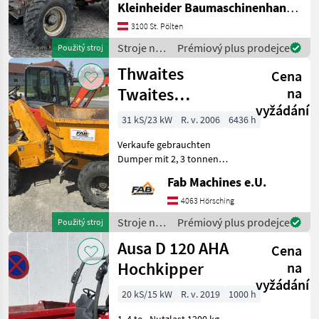
Kleinheider Baumaschinenhandel GmbH.
vozidlo
3100 St. Pölten
Stroje na
Prémiový plus prodejce
Použitý stroj
stavbu /
Thwaites
Cena
Bergmann
Twaites
na
vyžádání
Raddumper 2,3
31 kS/23 kW
R. v. 2006
6436 h
tonne Drehkipp
Verkaufe gebrauchten
Dumper mit 2, 3 tonnen
Nutzlast. guter Zustand,
Fab Machines e.U.
überprüft, neues Service
Kontakt: Besichtigungnur
4063 Hörsching
mit vorheriger
Stroje na
Prémiový plus prodejce
Použitý stroj
Terminvereinbarung - Wir b
stavbu /
Ausa D 120 AHA
Cena
Thwaites
Hochkipper
na
vyžádání
20 kS/15 kW
R. v. 2019
1000 h
1, 4 to., Nutzlast 1200 kg