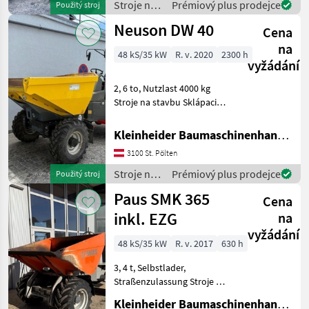
Stroje na
Prémiový plus prodejce
Použitý stroj
stavbu /
Neuson DW 40
Cena
Ausa
na
48 kS/35 kW
R. v. 2020
2300 h
vyžádání
2, 6 to, Nutzlast 4000 kg
Stroje na stavbu Sklápacie
vozidlo
Kleinheider Baumaschinenhandel GmbH.
3100 St. Pölten
Stroje na
Prémiový plus prodejce
Použitý stroj
stavbu /
Paus SMK 365
Cena
Neuson
inkl. EZG
na
vyžádání
48 kS/35 kW
R. v. 2017
630 h
3, 4 t, Selbstlader,
Straßenzulassung Stroje na
stavbu Sklápacie vozidlo
Kleinheider Baumaschinenhandel GmbH.