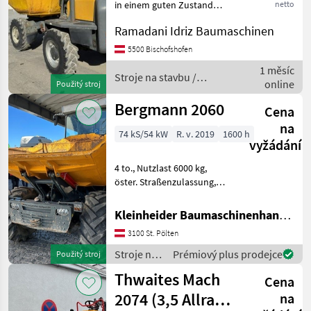
in einem guten Zustand
netto
Stroje na stavbu Sklápacie
Ramadani Idriz Baumaschinen
vozidlo
5500 Bischofshofen
1 měsíc
Stroje na stavbu /
online
Použitý stroj
Wacker Neuson
Bergmann 2060
Cena
na
74 kS/54 kW
R. v. 2019
1600 h
vyžádání
4 to., Nutzlast 6000 kg,
öster. Straßenzulassung,
Halbkabine Stroje na
stavbu Sklápacie vozidlo
Kleinheider Baumaschinenhandel GmbH.
3100 St. Pölten
Stroje na
Prémiový plus prodejce
Použitý stroj
stavbu /
Thwaites Mach
Cena
Bergmann
2074 (3,5 Allrad)
na