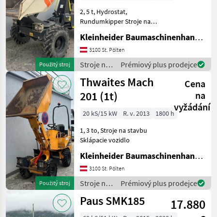
2, 5 t, Hydrostat,
Rundumkipper Stroje na
stavbu Sklápacie vozidlo
Kleinheider Baumaschinenhandel GmbH.
3100 St. Pölten
Stroje na
Prémiový plus prodejce
Použitý stroj
stavbu /
Thwaites Mach
Cena
Mecalac
201 (1t)
na
vyžádání
20 kS/15 kW
R. v. 2013
1800 h
1, 3 to, Stroje na stavbu
Sklápacie vozidlo
Kleinheider Baumaschinenhandel GmbH.
3100 St. Pölten
Stroje na
Prémiový plus prodejce
Použitý stroj
stavbu /
Paus SMK185
17.880
Thwaites