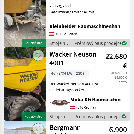
750 kg, 750 l
Betonzwangsmischer mit
Elektroantrieb auf
Einachsanhänger mit
Kleinheider Baumaschinenhandel GmbH.
Straßenzulassung Stroje na
3100 St. Pölten
stavbu Sklápacie vozidlo
Stroje na
Prémiový plus prodejce
Použitý stroj
stavbu /
Wacker Neuson
22.680
Mammut
4001
€
46 kS/34 kW
2308 h
20 % s DPH
18.900 €
netto
Der Wacker Neuson 4001 ist
ein leistungsstarker
Dumper, ideal für eine
Moka KG Baumaschinenhandel
Vielzahl von Bauprojekten.
Dieses Modell zeichnet sich
4846 Redlham
durch einen robusten 46 PS
Stroje na
Prémiový plus prodejce
Použitý stroj
Motor aus un
stavbu /
Bergmann
6.900
Wacker