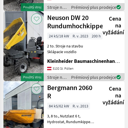
Stroje na
Prémiový plus prodejce
Použitý stroj
stavbu /
Neuson DW 20
Cena
Thwaites
Rundumhochkipper
na
vyžádání
24 kS/18 kW
R. v. 2023
200 h
2 to. Stroje na stavbu
Sklápacie vozidlo
Kleinheider Baumaschinenhandel GmbH.
3100 St. Pölten
Stroje na
Prémiový plus prodejce
Použitý stroj
stavbu /
Bergmann 2060
Cena
Neuson
R
na
vyžádání
84 kS/62 kW
R. v. 2013
3, 8 to., Nutzlast 6 t,
Hydrostat, Rundumkipper
Stroje na stavbu Sklápacie