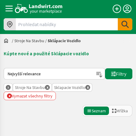
Prohledat nabídky
/
Stroje Na Stavbu
/
Sklápacie Vozidlo
Kúpte nové a použité Sklápacie vozidlo
Takto se řadí nabídky na Landwirt.com
Filtry
x
x
x
Stroje Na Stavbu
Sklapacie Vozidlo
x
Vymazat všechny filtry
Seznam
Mřížka