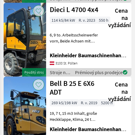
stavbu /
Dieci L 4700 4x4
Cena
Thwaites
na
114 kS/84 kW
R. v. 2023
550 h
vyžádání
6, 9 to. Arbeitsscheinwerfer
vorn, Beide Achsen mit
automatischer 45%
Differentialsperre. -
Kleinheider Baumaschinenhandel GmbH.
Geschlossene Kabine mit
3100 St. Pölten
Schiebefenster auf
Motorseite, Doppeltür mit
Stroje na
Prémiový plus prodejce
Použitý stroj
Öffnun
stavbu /
Bell B 25 E 6X6
Cena
Dieci
ADT
na
vyžádání
269 kS/198 kW
R. v. 2019
5200 h
19, 7 t, 15 m3 Inhalt, große
Heckklappe, Klima, 24 t
Nutzlast, Stroje na stavbu
Kleinheider Baumaschinenhandel GmbH.
Sklápacie vozidlo