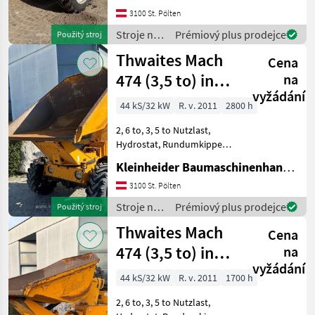
3100 St. Pölten
Stroje na
Prémiový plus prodejce
Použitý stroj
stavbu /
Thwaites Mach
Cena
Paus
474 (3,5 to) inkl.
na
vyžádání
EZG
44 kS/32 kW
R. v. 2011
2800 h
2, 6 to, 3, 5 to Nutzlast,
Hydrostat, Rundumkipper
Stroje na stavbu Sklápacie
Kleinheider Baumaschinenhandel GmbH.
vozidlo
3100 St. Pölten
Stroje na
Prémiový plus prodejce
Použitý stroj
stavbu /
Thwaites Mach
Cena
Thwaites
474 (3,5 to) inkl.
na
vyžádání
EZG
44 kS/32 kW
R. v. 2011
1700 h
2, 6 to, 3, 5 to Nutzlast,