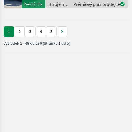
Stroje na
Prémiový plus prodejce
Použitý stroj
stavbu /
Komatsu
1
2
3
4
5
Výsledek
1
-
48
od
236
(Stránka 1 od 5)