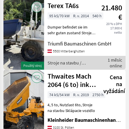
stavbu /
Terex TA6s
21.480
Sonstige
€
95 kS/70 kW
R. v. 2014
540 h
20 % s DPH
Dumper befindet sie im
17.900 €
sehr guten zustand Stroje
netto
na stavbu Sklápacie vozidlo
Triumfi Baumaschinen GmbH
5500 Mitterberghütten
1 měsíc
Stroje na stavbu /
online
Použitý stroj
Terex
Thwaites Mach
Cena
2064 (6 to) inkl.
na
vyžádání
EZG
74 kS/54 kW
R. v. 2019
2750 h
4, 5 to, Nutzlast 6to, Stroje
na stavbu Sklápacie vozidlo
Kleinheider Baumaschinenhandel GmbH.
3100 St. Pölten