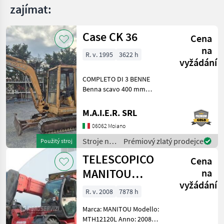
zajímat:
Case CK 36
Cena
na
R. v. 1995
3622 h
vyžádání
COMPLETO DI 3 BENNE
Benna scavo 400 mm
Benna scavo 800 mm
Benna liscia 1400 mm Stroje
M.A.I.E.R. SRL
na stavbu mini bager
06062 Moiano
Stroje na
Prémiový zlatý prodejce
Použitý stroj
stavbu /
TELESCOPICO
Cena
Case IH
MANITOU
na
vyžádání
MHT10120L
R. v. 2008
7878 h
(ANNO 2008)
Marca: MANITOU Modello:
MTH12120L Anno: 2008