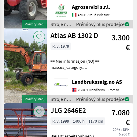
Accessori: BLOCCO
Agroservizi s.r.l.
ATTREZZI, DOPPIO SFILO
Portata max: 12 TON
45031 Arquà Polesine
Altezza max di
Stroje na
Prémiový plus prodejce
Použitý stroj
sollevamento: 9.6 MT
stavbu /
Atlas AB 1302 D
Motore: MERCEDES BENZ 1
3.300
Manitou
€
R. v. 1979
== Mer informasjon (NO) ==
mascus_category:
excavators Please provide
reference number upon
Landbrukssalg.no AS
request: 9504 See
7080 H Trondheim – Tromsø
en.landbrukssalg.no/9504
for more images Specificati
Stroje na
Prémiový plus prodejce
Použitý stroj
stavbu /
JLG 2646E2
7.080
Atlas
€
R. v. 1999
1406 h
1170 cm
20 % s DPH
5.900 €
Bauart: Arbeitsbühnen /