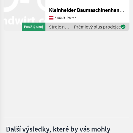
Sklápacie vozidlo
Kleinheider Baumaschinenhandel GmbH.
Thwaites
3100 St. Pölten
Mecalac
Stroje na
Prémiový plus prodejce
Použitý stroj
stavbu /
Wacker
Bell
Neuson
JCB
Zobrazit
všech
28
MARKETPLACE
Nabídky
Marketplace
Inzeráty
prodejců
Další výsledky, které by vás mohly