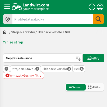
Prohledat nabídky
/
Stroje Na Stavbu
/
Sklápacie Vozidlo
/
Bell
Trh se stroji
Takto se řadí nabídky na Landwirt.com
Filtry
x
x
x
x
Stroje Na Stavbu
Sklapacie Vozidlo
Bell
x
Vymazat všechny filtry
Seznam
Mřížka