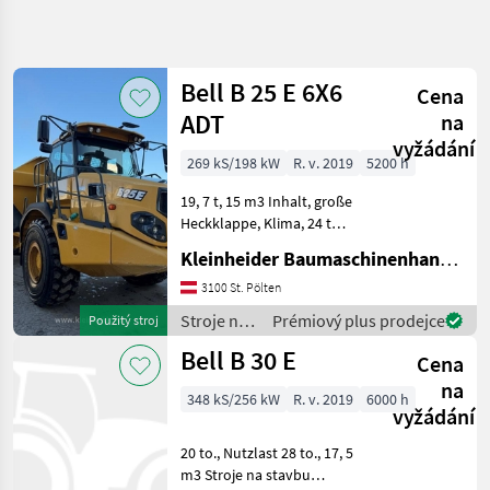
Zpřesnit
hledání
Bell B 25 E 6X6
Cena
Kategorie
Země
Filtry
4
ADT
na
vyžádání
Zobrazit
269 kS/198 kW
R. v. 2019
5200 h
AKTUÁLNÍ
Obnovit
2
CESTA
výsledků
19, 7 t, 15 m3 Inhalt, große
stavebná
Heckklappe, Klima, 24 t
technika
Nutzlast, Stroje na stavbu
Kleinheider Baumaschinenhandel GmbH.
Stroje
Sklápacie vozidlo
Na
3100 St. Pölten
Stavbu
Stroje na
Prémiový plus prodejce
Použitý stroj
Sklapacie
stavbu /
Vozidlo
Bell B 30 E
Cena
Bell
Bell
na
348 kS/256 kW
R. v. 2019
6000 h
vyžádání
VYBRAT
KATEGORII
20 to., Nutzlast 28 to., 17, 5
m3 Stroje na stavbu
Bell