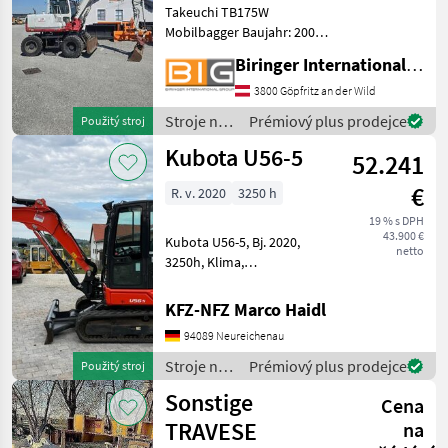
Takeuchi TB175W
Mobilbagger Baujahr: 2003
Leistung: 50 kW
Biringer International GmbH
Eigengewicht: ca.8130 Kg
Mit österreichischen
3800 Göpfritz an der Wild
Papieren und CE
Stroje na
Prémiový plus prodejce
Použitý stroj
Konformitätserklärung
stavbu /
Kubota U56-5
Stroje na stavbu Bager
52.241
Takeuchi
€
R. v. 2020
3250 h
19 % s DPH
43.900 €
Kubota U56-5, Bj. 2020,
netto
3250h, Klima,
Kombihydraulik, Powertilt
mit HS03,
KFZ-NFZ Marco Haidl
Grabenräumlöffel, Ketten
94089 Neureichenau
90% Stroje na stavbu mini
bager
Stroje na
Prémiový plus prodejce
Použitý stroj
stavbu /
Sonstige
Cena
Kubota
TRAVESE
na