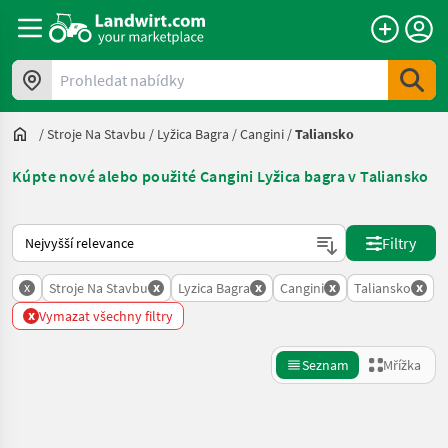
Prohledat nabídky
/
Stroje Na Stavbu
/
Lyžica Bagra
/
Cangini
/
Taliansko
Kúpte nové alebo použité Cangini Lyžica bagra v Taliansko
Takto se řadí nabídky na Landwirt.com
Filtry
x
x
x
x
x
Stroje Na Stavbu
Lyzica Bagra
Cangini
Taliansko
x
Vymazat všechny filtry
Seznam
Mřížka