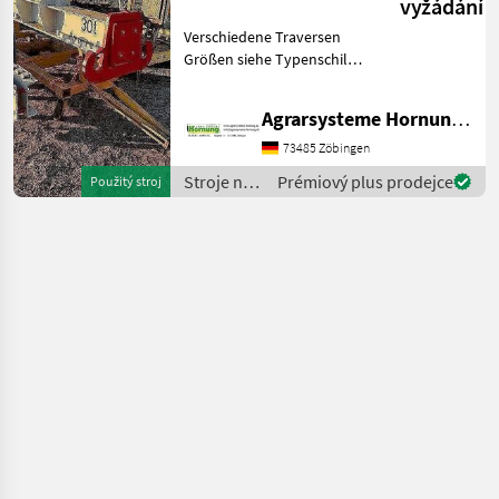
vyžádání
Verschiedene Traversen
Größen siehe Typenschild
Preis auf Anfrage per e mail
danke Stroje na stavbu
Agrarsysteme Hornung GmbH & Co. KG
Ostatné stroje stavebného
priemyslu
73485 Zöbingen
Stroje na
Prémiový plus prodejce
Použitý stroj
stavbu /
Sonstige