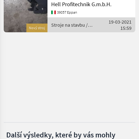
Aufnahme Martin MM03D,
Hell Profitechnik G.m.b.H.
********** Benna per
BIG
39057 Eppan
Miniescavatore Cangini SC
19-03-2021
R38 con denti, larghezza
Stroje na stavbu /
Caterpillar
15:59
300mm
Nový stroj
Cangini
Winkelbauer
Lehnhoff
Agri Manutention
Zobrazit
všech
14
MARKETPLACE
Nabídky
Marketplace
Inzeráty
prodejců
Další výsledky, které by vás mohly