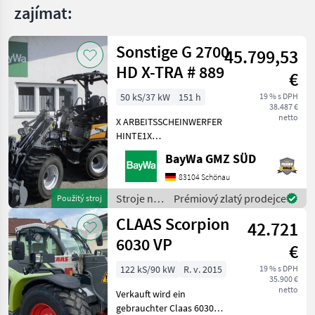
zajímat:
Sonstige G 2700
45.799,53
HD X-TRA # 889
€
50 kS/37 kW
151 h
19 % s DPH
38.487 €
netto
X ARBEITSSCHEINWERFER
HINTE1X
ARBEITSSCHEINWERFER
BayWa GMZ SÜD
VORNE1X
HECKGEWICHTSPLATTE 62
83104 Schönau
KG1X
Stroje na
Prémiový zlatý prodejce
Použitý stroj
HYDRAULIKKREISLAUF
stavbu /
CLAAS Scorpion
DPPPEL31X15.50-15
42.721
Sonstige
SKIDDATENBESCHEINIGUNG
6030 VP
€
BRD 20 KMDRUCKFREIER
122 kS/90 kW
R. v. 2015
19 % s DPH
35.900 €
netto
Verkauft wird ein
gebrauchter Claas 6030