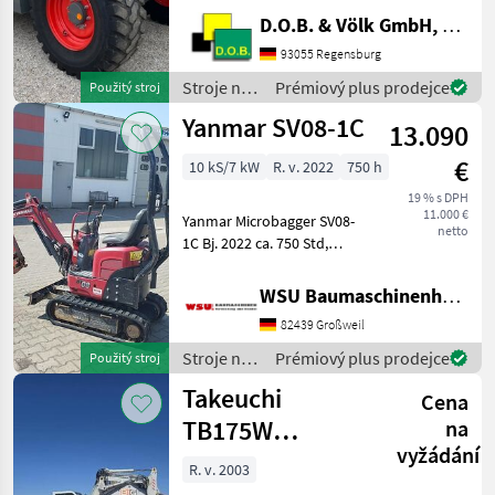
Varipower Teleskoplader -
D.O.B. & Völk GmbH, Filiale Regensburg
Kramer
Schnellwechselplatte
93055 Regensburg
hydraulisch - Handgas mit
Stroje na
Prémiový plus prodejce
Použitý stroj
Langsamfahreinrichtung -
stavbu /
Yanmar SV08-1C
Motorvorwärmung ü
13.090
Claas
€
10 kS/7 kW
R. v. 2022
750 h
19 % s DPH
11.000 €
Yanmar Microbagger SV08-
netto
1C Bj. 2022 ca. 750 Std,
gepflegt 11000 € zzgl. MwSt.
(ausweisbar) Finanzierung
WSU Baumaschinenhandel u. Gerätevermietung GmbH
und Lieferung
82439 Großweil
Deutschlandweit möglich!
Mieten ab 67, - € Be
Stroje na
Prémiový plus prodejce
Použitý stroj
stavbu /
Takeuchi
Cena
Yanmar
TB175W
na
vyžádání
Mobilbagger
R. v. 2003