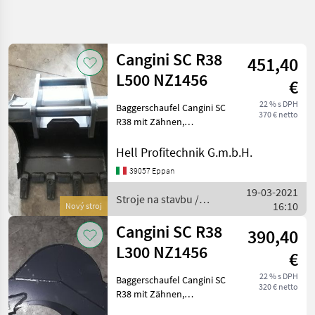
Zpřesnit
hledání
Cangini SC R38
451,40
Kategorie
Země
Filtry
4
1
L500 NZ1456
€
Zobrazit
22 % s DPH
Baggerschaufel Cangini SC
AKTUÁLNÍ
Obnovit
2
370 € netto
CESTA
R38 mit Zähnen,
výsledků
Schaufelbreite 500mm,
stavebná
Aufnahme Martin MM03D,
Hell Profitechnik G.m.b.H.
technika
********** Benna per
Stroje
39057 Eppan
Miniescavatore Cangini SC
Na
19-03-2021
R38 con denti, larghezza
Stavbu
Stroje na stavbu /
16:10
500mm
Nový stroj
Lyzica
Cangini
Bagra
Cangini SC R38
390,40
Cangini
L300 NZ1456
€
VYBRAT
22 % s DPH
Baggerschaufel Cangini SC
KATEGORII
320 € netto
R38 mit Zähnen,
Schaufelbreite 300mm,
Cangini