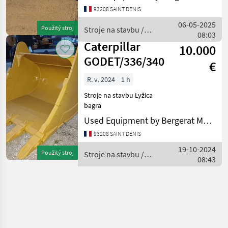
bagra
93208 SAINT DENIS
06-05-2025
Použitý stroj
Stroje na stavbu /
08:03
Caterpillar
Caterpillar
10.000
GODET/336/340
€
R. v. 2024
1 h
Stroje na stavbu Lyžica
bagra
Used Equipment by Bergerat Monnoyeur
93208 SAINT DENIS
19-10-2024
Použitý stroj
Stroje na stavbu /
08:43
Caterpillar