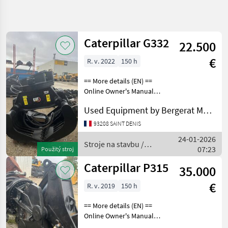
Zpřesnit
hledání
Caterpillar G332
22.500
Kategorie
Země
Filtry
4
€
R. v. 2022
150 h
Zobrazit
AKTUÁLNÍ
== More details (EN) ==
Obnovit
13
CESTA
Online Owner's Manual
výsledků
Stroje na stavbu Lyžica
stavebná
Used Equipment by Bergerat Monnoyeur
technika
bagra
Stroje
93208 SAINT DENIS
Na
24-01-2026
Stavbu
Stroje na stavbu /
07:23
Použitý stroj
Lyzica
Caterpillar
Bagra
Caterpillar P315
35.000
Caterpillar
€
R. v. 2019
150 h
VYBRAT
KATEGORII
== More details (EN) ==
Online Owner's Manual
Caterpillar
Stroje na stavbu Lyžica