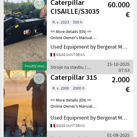
Caterpillar
60.000
CISAILLE/S3035
€
R. v. 2023
500 h
== More details (EN) ==
Online Owner's Manual
Stroje na stavbu Lyžica
Used Equipment by Bergerat Monnoyeur
bagra
93208 SAINT DENIS
15-10-2025
Použitý stroj
Stroje na stavbu /
07:53
Caterpillar
Caterpillar 315
2.000
€
R. v. 2000
2000 h
== More details (EN) ==
Online Owner's Manual
Stroje na stavbu Lyžica
Used Equipment by Bergerat Monnoyeur
bagra
93208 SAINT DENIS
01-08-2025