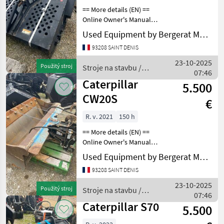
== More details (EN) ==
Online Owner's Manual
Stroje na stavbu Lyžica
Used Equipment by Bergerat Monnoyeur
bagra
93208 SAINT DENIS
23-10-2025
Použitý stroj
Stroje na stavbu /
07:46
Caterpillar
Caterpillar
5.500
CW20S
€
R. v. 2021
150 h
== More details (EN) ==
Online Owner's Manual
Stroje na stavbu Lyžica
Used Equipment by Bergerat Monnoyeur
bagra
93208 SAINT DENIS
23-10-2025
Použitý stroj
Stroje na stavbu /
07:46
Caterpillar
Caterpillar S70
5.500