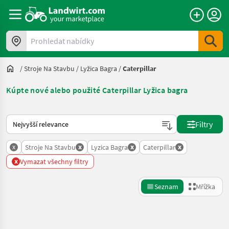
Prohledat nabídky
/
Stroje Na Stavbu
/
Lyžica Bagra
/
Caterpillar
Kúpte nové alebo použité Caterpillar Lyžica bagra
Takto se řadí nabídky na Landwirt.com
Filtry
x
x
x
x
Stroje Na Stavbu
Lyzica Bagra
Caterpillar
x
Vymazat všechny filtry
Seznam
Mřížka