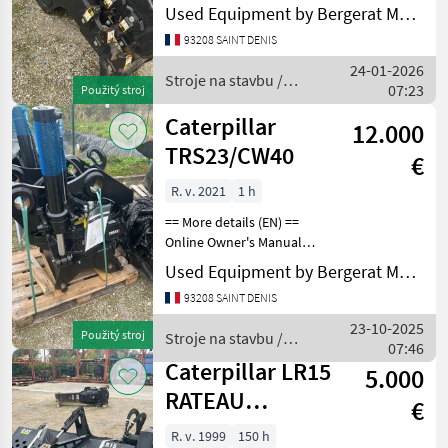
Used Equipment by Bergerat Monnoyeur
bagra
BIG
93208 SAINT DENIS
24-01-2026
Stroje na stavbu /
Winkelbauer
07:23
Použitý stroj
Caterpillar
Caterpillar
Cangini
12.000
TRS23/CW40
€
Lehnhoff
R. v. 2021
1 h
Agri Manutention
== More details (EN) ==
Online Owner's Manual
Zobrazit
Stroje na stavbu Lyžica
Used Equipment by Bergerat Monnoyeur
všech
bagra
14
93208 SAINT DENIS
23-10-2025
MARKETPLACE
Použitý stroj
Stroje na stavbu /
07:46
Caterpillar
Caterpillar LR15
Nabídky
5.000
Marketplace
Inzeráty
prodejců
RATEAU
€
PAYSAGE
R. v. 1999
150 h