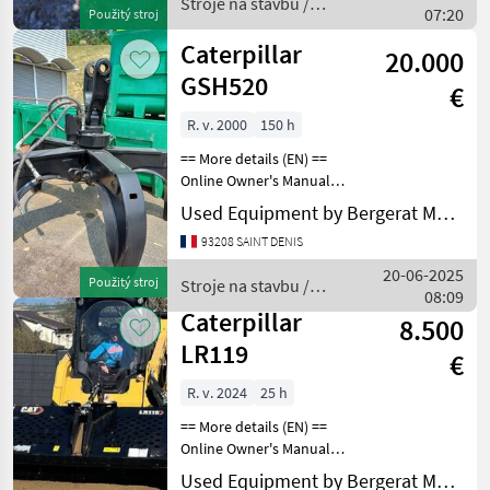
Stroje na stavbu /
07:20
Použitý stroj
Caterpillar
Caterpillar
20.000
GSH520
€
R. v. 2000
150 h
== More details (EN) ==
Online Owner's Manual
Stroje na stavbu Lyžica
Used Equipment by Bergerat Monnoyeur
bagra
93208 SAINT DENIS
20-06-2025
Použitý stroj
Stroje na stavbu /
08:09
Caterpillar
Caterpillar
8.500
LR119
€
R. v. 2024
25 h
== More details (EN) ==
Online Owner's Manual
Stroje na stavbu Lyžica
Used Equipment by Bergerat Monnoyeur