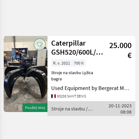
Caterpillar
25.000
GSH520/600L/18T-
€
25T
R. v. 2021
700 h
Stroje na stavbu Lyžica
bagra
Used Equipment by Bergerat Monnoyeur
93208 SAINT DENIS
20-11-2023
Použitý stroj
Stroje na stavbu /
08:08
Caterpillar