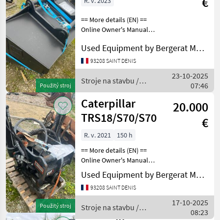
€
R. v. 2023
== More details (EN) ==
Online Owner's Manual
Stroje na stavbu Lyžica
Used Equipment by Bergerat Monnoyeur
bagra
93208 SAINT DENIS
23-10-2025
Stroje na stavbu /
07:46
Použitý stroj
Caterpillar
Caterpillar
20.000
TRS18/S70/S70
€
R. v. 2021
150 h
== More details (EN) ==
Online Owner's Manual
Stroje na stavbu Lyžica
Used Equipment by Bergerat Monnoyeur
bagra
93208 SAINT DENIS
17-10-2025
Použitý stroj
Stroje na stavbu /
08:23
Caterpillar