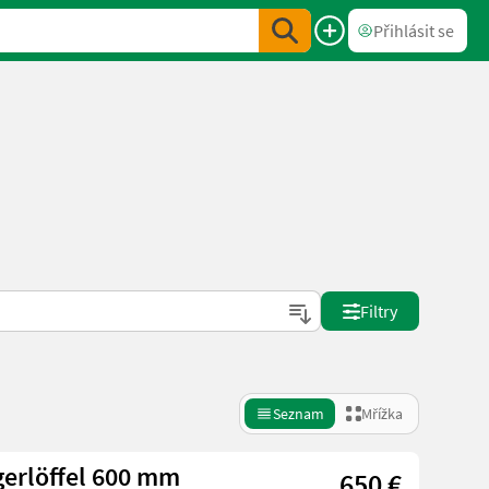
Přihlásit se
Filtry
Seznam
Mřížka
gerlöffel 600 mm
650 €