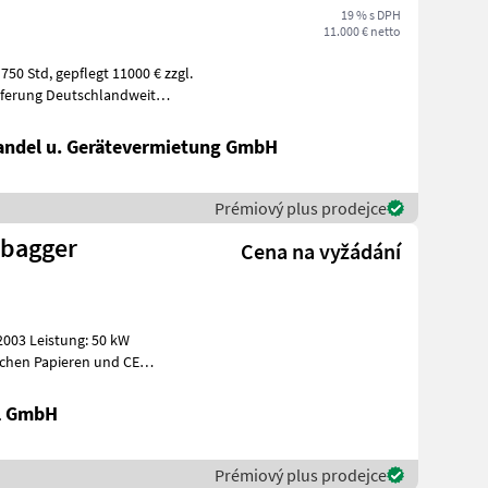
19 % s DPH
11.000 € netto
11000 € zzgl.
eferung Deutschlandweit
ndel u. Gerätevermietung GmbH
Prémiový plus prodejce
lbagger
Cena na vyžádání
003 Leistung: 50 kW
ischen Papieren und CE
stavbu Bager
al GmbH
Prémiový plus prodejce