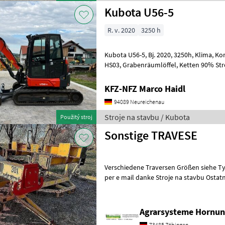
Kubota U56-5
R. v. 2020
3250 h
Kubota U56-5, Bj. 2020, 3250h, Klima, Kombihydraulik, Powertilt mit
HS03, G
KFZ-NFZ Marco Haidl
94089 Neureichenau
Stroje na stavbu / Kubota
Použitý stroj
Sonstige TRAVESE
Verschiedene Traversen Größen siehe Ty
per e mail danke Stroje na stavbu Ostatné stroje stavebného
priemyslu
Agrarsysteme Hornun
73485 Zöbingen