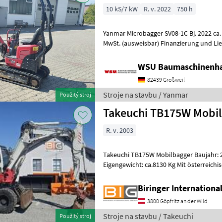
10 kS/7 kW
R. v. 2022
750 h
Yanmar Microbagger SV08-1C Bj. 2022 ca. 750 Std, gepflegt 
MwSt. (ausweisbar) Finanzierung und Li
möglich! Mieten ab 67, - € Be
WSU Baumaschinenha
82439 Großweil
Stroje na stavbu / Yanmar
Použitý stroj
Takeuchi TB175W Mobi
R. v. 2003
Takeuchi TB175W Mobilbagger Baujahr: 2
Eigengewicht: ca.8130 Kg Mit österreich
Konformitätserklärung Stroje na 
Biringer Internation
3800 Göpfritz an der Wild
Stroje na stavbu / Takeuchi
Použitý stroj