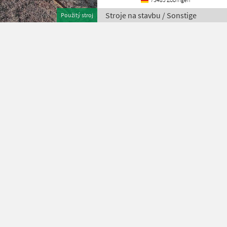
Stroje na stavbu / Sonstige
Použitý stroj