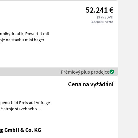
52.241 €
19 % s DPH
43.900 € netto
rabenräumlöffel, Ketten 90% Stroje na stavbu mini bager
Prémiový plus prodejce
Cena na vyžádání
penschild Preis auf Anfrage
g GmbH & Co. KG