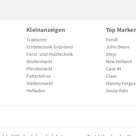
Kleinanzeigen
Top Marke
Traktoren
Fendt
Erntetechnik Grünland
John Deere
Forst- und Holztechnik
Steyr
Rindermarkt
New Holland
Pferdemarkt
Case IH
Futterbörse
Claas
Stellenmarkt
Massey Fergu
Hofladen
Deutz-Fahr