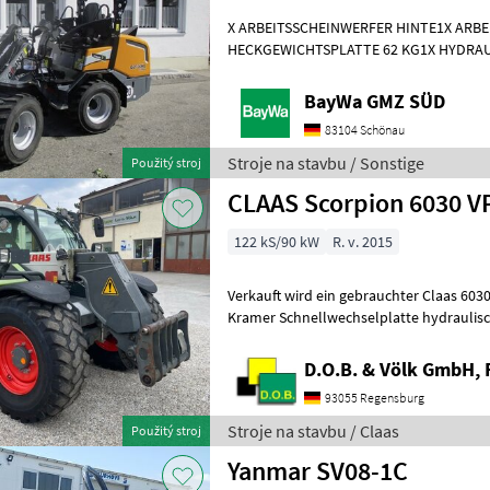
X ARBEITSSCHEINWERFER HINTE1X ARB
HECKGEWICHTSPLATTE 62 KG1X HYDRAU
DPPPEL31X15.50-15 SKIDDATENBESCHE
KMDRUCKFREIER
BayWa GMZ SÜD
83104 Schönau
Stroje na stavbu / Sonstige
Použitý stroj
CLAAS Scorpion 6030 V
122 kS/90 kW
R. v. 2015
Verkauft wird ein gebrauchter Claas 6030
Kramer Schnellwechselplatte hydraulisc
Langsamfahreinrichtung - Mot
D.O.B. & Völk GmbH, 
93055 Regensburg
Stroje na stavbu / Claas
Použitý stroj
Yanmar SV08-1C