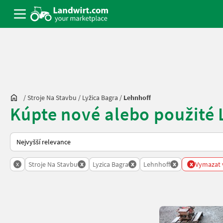
/
Stroje Na Stavbu
/
Lyžica Bagra
/
Lehnhoff
Kúpte nové alebo použité 
Takto se řadí nabídky na Landwirt.com
x
x
x
x
x
Stroje Na Stavbu
Lyzica Bagra
Lehnhoff
Vymazat v