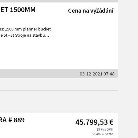
KET 1500MM
Cena na vyžádání
e na stavbu
03-12-2021 07:48
Sonstige G 2700 HD X-TRA # 889
45.799,53 €
19 % s DPH
38.487 € netto