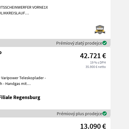
EITSSCHEINWERFER VORNE1X
LIKKREISLAUF
INIGUNG BRD 20
Prémiový zlatý prodejce
P
42.721 €
19 % s DPH
35.900 € netto
 Varipower Teleskoplader -
h - Handgas mit
orvorwärmung ü
Filiale Regensburg
Prémiový plus prodejce
13.090 €