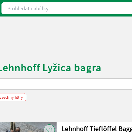
Prohledat nabídky
Lehnhoff Lyžica bagra
šechny filtry
Lehnhoff Tieflöffel Bag