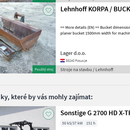
Lehnhoff KORPA / BUC
== More details (EN) == Bucket dimensions: 1500 mm planner bucket
planer bucket 1500mm width for machine 5t - 8t Stroj
Lyžica bagra
Lager d.o.o.
88240 Posusije
Stroje na stavbu / Lehnhoff
Použitý stroj
dky, které by vás mohly zajímat:
50 kS/37 kW
151 h