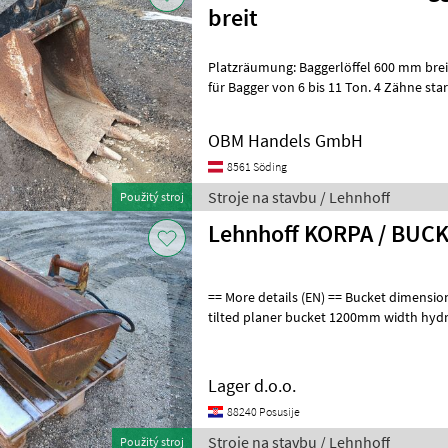
breit
Platzräumung: Baggerlöffel 600 mm bre
für Bagger von 6 bis 11 Ton. 4 Zähne sta
verfügbar Weiters wäre noch ein dazu
OBM Handels GmbH
8561 Söding
Stroje na stavbu / Lehnhoff
Použitý stroj
Lehnhoff KORPA / BUC
== More details (EN) == Bucket dimensions: 1200 mm planner bucket
tilted planer bucket 1200mm width hydra
6t Stroje na stavbu Lyži
Lager d.o.o.
88240 Posusije
Stroje na stavbu / Lehnhoff
Použitý stroj