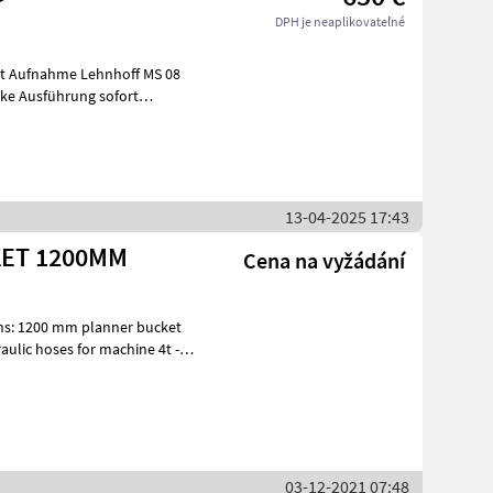
DPH je neaplikovateľné
it Aufnahme Lehnhoff MS 08
rke Ausführung sofort
13-04-2025 17:43
KET 1200MM
Cena na vyžádání
ulic hoses for machine 4t -
03-12-2021 07:48