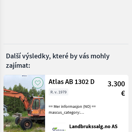
BIG
Caterpillar
Winkelbauer
Cangini
Další výsledky, které by vás mohly
zajímat:
Lehnhoff
Zobrazit
Atlas AB 1302 D
všech
3.300
14
€
R. v. 1979
MODEL
== Mer informasjon (NO) ==
mascus_category:
excavators Please provide
VF18
reference number upon
Landbrukssalg.no AS
request: 9504 See