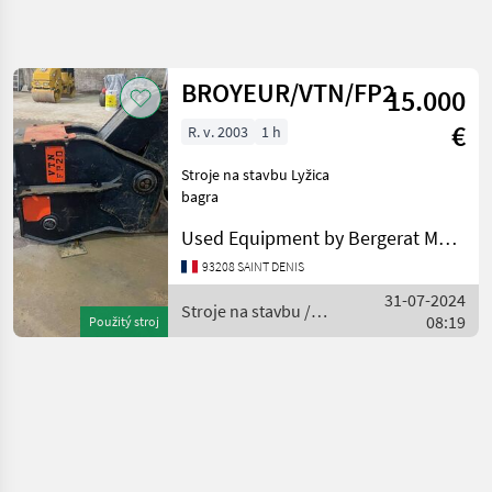
Zpřesnit
hledání
BROYEUR/VTN/FP20/22T/2
15.000
Kategorie
Země
Filtry
4
€
R. v. 2003
1 h
Zobrazit
AKTUÁLNÍ
Stroje na stavbu Lyžica
Obnovit
1
CESTA
bagra
výsledků
stavebná
Used Equipment by Bergerat Monnoyeur
technika
Stroje
93208 SAINT DENIS
Na
31-07-2024
Stavbu
Stroje na stavbu /
08:19
Použitý stroj
Lyzica
VTN
Bagra
Vtn
VYBRAT
KATEGORII
VTN