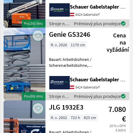
8000mm, Bauhöhe:
Schauer Gabelstapler GmbH
2600mm, Batterie: Starter
8424 Gabersdorf
12V , Sonderausstattung: CE
Zertifikat, Edelstahl
Stroje na
Prémiový plus prodejce
Použitý stroj
stavbu /
Genie GS3246
Cena
Snorkel
na
R. v. 2026
1170 cm
vyžádání
Bauart: Arbeitsbühnen /
Scherenarbeitsbühne,
Tragkraft: 318kg, Hubhöhe:
9600mm, Bauhöhe:
Schauer Gabelstapler GmbH
2530mm, Batterie: Trojan 6V
8424 Gabersdorf
228Ah Zustand: Neu,
Bereifung vorne: Vollgummi
Stroje na
Prémiový plus prodejce
Použitý stroj
E
stavbu /
JLG 1932E3
7.080
Genie
€
R. v. 2002
723 h
825 cm
20 % s DPH
5.900 €
Bauart: Arbeitsbühnen /