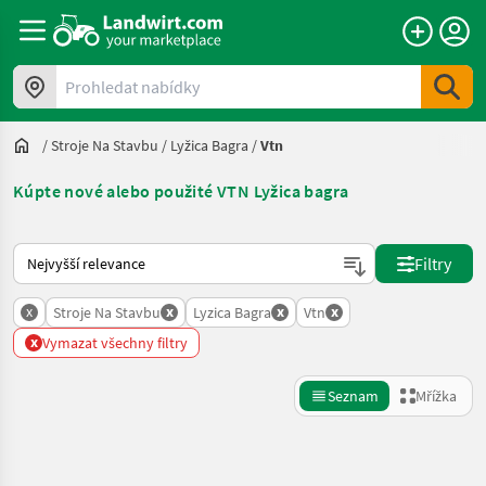
Prohledat nabídky
/
Stroje Na Stavbu
/
Lyžica Bagra
/
Vtn
Kúpte nové alebo použité VTN Lyžica bagra
Takto se řadí nabídky na Landwirt.com
Filtry
x
x
x
x
Stroje Na Stavbu
Lyzica Bagra
Vtn
x
Vymazat všechny filtry
Seznam
Mřížka