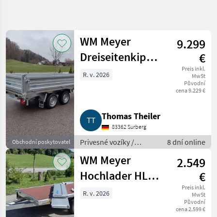
Zpřesnit
hledání
WM Meyer
9.299
Kategorie
Země
Filtry
4
1
Dreiseitenkipper
€
Zobrazit
HKD 3.531/1.860
Preis inkl.
R. v. 2026
AKTUÁLNÍ
MwSt
Obnovit
4
CESTA
Původní
Stahl
výsledků
cena 9.229 €
poľnohospodárska
technika
Thomas Theiler
Privesne
Voziky
83362 Surberg
Privesny
Privesné vozíky /
8 dní online
Obchodní poskytovatel
Voz
Prívesný voz osobného
Osobneho
WM Meyer
2.549
Auta
auta
Hochlader HLN
€
Meyer
1323/141
Preis inkl.
VYBRAT
R. v. 2026
MwSt
KATEGORII
Původní
cena 2.599 €