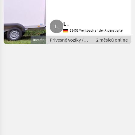
Zulassung
L .
83458 Weißbach an der Alpenstraße
Privesné vozíky /
2 měsíců online
Inzerát
Prívesný voz
osobného auta