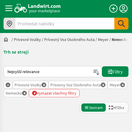
Prohledat nabídky
/
Privesné Vozíky
/
Prívesný Voz Osobného Auta
/
Meyer
/
Nemecko
Trh se stroji
Takto se řadí nabídky na Landwirt.com
Filtry
x
x
x
x
Privesne Voziky
Privesny Voz Osobneho Auta
Meyer
x
x
Nemecko
Vymazat všechny filtry
Seznam
Mřížka