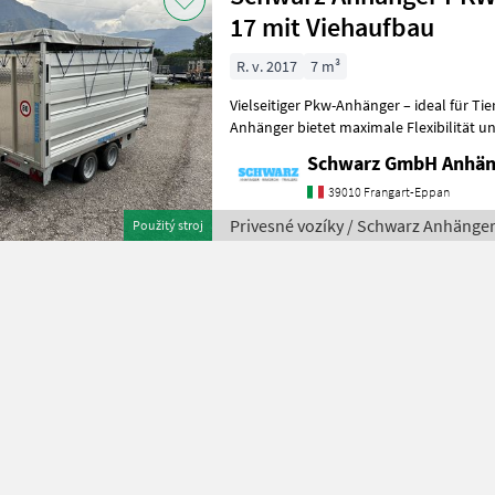
17 mit Viehaufbau
R. v. 2017
7 m³
Vielseitiger Pkw-Anhänger – ideal für Tier- 
Anhänger bietet maximale Flexibilität un
Transport von lebenden Tieren a
Schwarz GmbH Anhän
39010 Frangart-Eppan
Privesné vozíky / Schwarz Anhänge
Použitý stroj