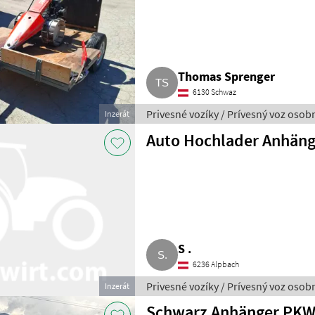
Thomas Sprenger
6130 Schwaz
Privesné vozíky / Prívesný voz oso
Inzerát
Auto Hochlader Anhäng
S .
6236 Alpbach
Privesné vozíky / Prívesný voz oso
Inzerát
Schwarz Anhänger PKW 