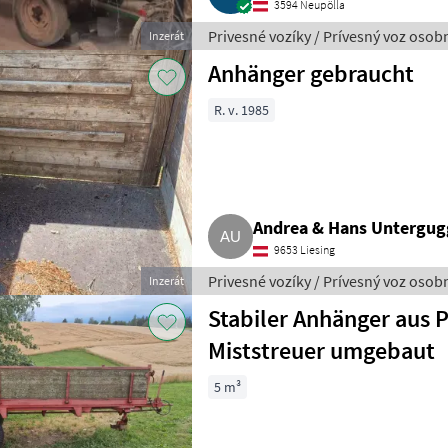
3594 Neupölla
Privesné vozíky / Prívesný voz oso
Inzerát
Anhänger gebraucht
R. v. 1985
Andrea & Hans Untergug
9653 Liesing
Privesné vozíky / Prívesný voz oso
Inzerát
Stabiler Anhänger aus P
Miststreuer umgebaut
5 m³