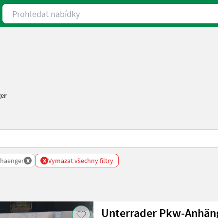
Prohledat nabídky
er
x
x
nhaenger
Vymazat všechny filtry
Unterrader Pkw-Anhän