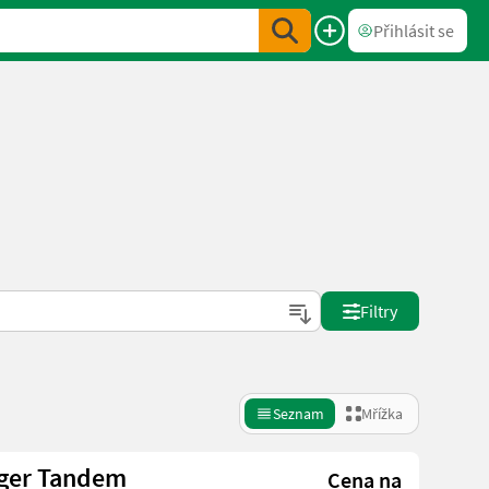
Přihlásit se
Filtry
Seznam
Mřížka
ger Tandem
Cena na