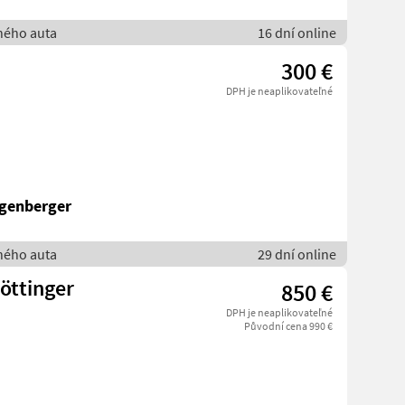
bného auta
16 dní online
300 €
DPH je neaplikovateľné
genberger
bného auta
29 dní online
öttinger
850 €
DPH je neaplikovateľné
Původní cena 990 €