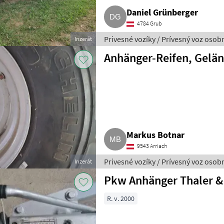
Daniel Grünberger
4784 Grub
Privesné vozíky / Prívesný voz oso
Inzerát
Anhänger-Reifen, Gelä
Markus Botnar
9543 Arriach
Privesné vozíky / Prívesný voz oso
Inzerát
Pkw Anhänger Thaler &
R. v. 2000