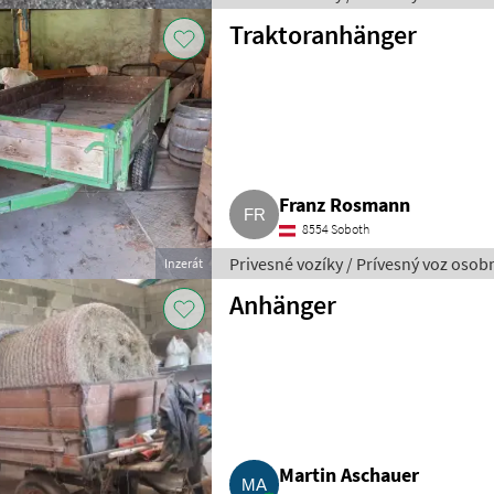
Traktoranhänger
Franz Rosmann
8554 Soboth
Privesné vozíky / Prívesný voz oso
Inzerát
Anhänger
Martin Aschauer