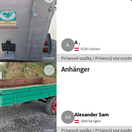
A .
6236 Alpbach
Privesné vozíky / Prívesný voz oso
Inzerát
Anhänger
Alexander Sam
3863 Reingers
Privesné vozíky / Prívesný voz oso
Inzerát