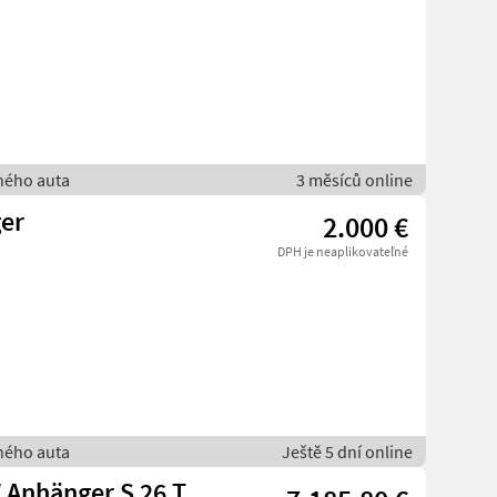
bného auta
3 měsíců online
er
2.000 €
DPH je neaplikovateľné
bného auta
Ještě 5 dní online
Anhänger S 26 T