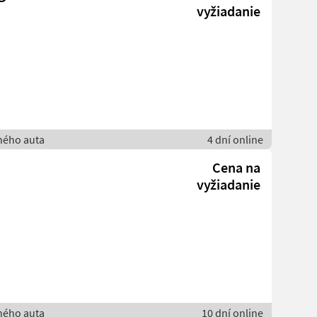
vyžiadanie
bného auta
4 dní online
Cena na
vyžiadanie
bného auta
10 dní online