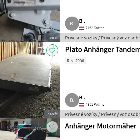
B .
7162 Tadten
Privesné vozíky / Prívesný voz oso
Inzerát
Plato Anhänger Tande
R. v. 2006
B .
4951 Polling
Privesné vozíky / Prívesný voz oso
Inzerát
Anhänger Motormäher