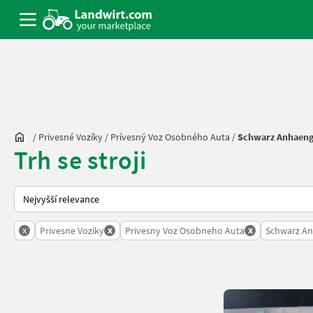
/
Privesné Vozíky
/
Prívesný Voz Osobného Auta
/
Schwarz Anhaeng
Trh se stroji
Takto se řadí nabídky na Landwirt.com
x
x
x
Privesne Voziky
Privesny Voz Osobneho Auta
Schwarz A