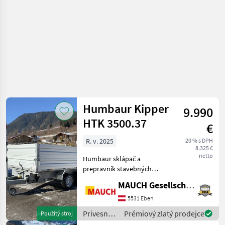
Humbaur Kipper
9.990
HTK 3500.37
€
R. v. 2025
20 % s DPH
8.325 €
netto
Humbaur sklápač a
prepravník stavebných
strojov HTK 3500.37 s 2
MAUCH Gesellschaft m.b.H. & Co.KG, Eben
skrinkami na náradie a 2.
sadou bočných stien 350
5531 Eben
mm, priestorom pre
Privesné
Prémiový zlatý prodejce
Použitý stroj
nájazdovú rampu, 8
vozíky /