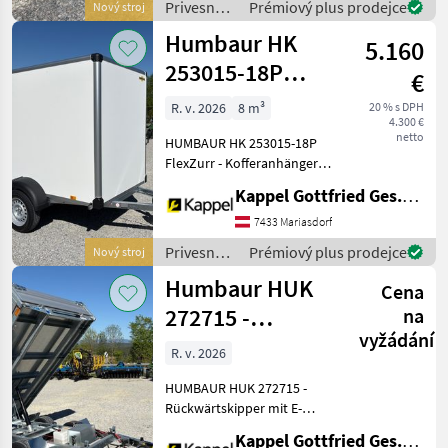
Privesné
Prémiový plus prodejce
Nový stroj
Spannverschlüßen, Boden
vozíky /
Humbaur HK
Stahlplatte verzinkt, 6
5.160
Humbaur
253015-18P
€
FlexZurr -
R. v. 2026
8 m³
20 % s DPH
4.300 €
Kofferanhänger
netto
HUMBAUR HK 253015-18P
FlexZurr - Kofferanhänger •
Neugerät • Tandem •
Kappel Gottfried Ges.m.b.H.
Kofferanhänger • zulässiges
Gesamtgewicht: 2.500 kg •
7433 Mariasdorf
Nutzlast: 1.885 kg •
Privesné
Prémiový plus prodejce
Nový stroj
Innenmaße: 3.0
vozíky /
Humbaur HUK
Cena
Humbaur
272715 -
na
vyžádání
Rückwärtskipper
R. v. 2026
mit E-Pumpe
HUMBAUR HUK 272715 -
Rückwärtskipper mit E-
Pumpe • Neugerät • E-
Kappel Gottfried Ges.m.b.H.
Pumpe kombiniert mit