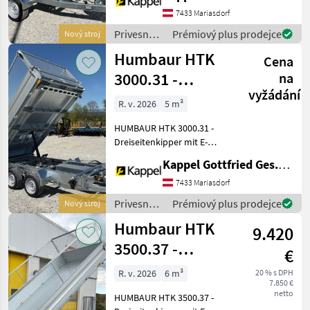
doppelwirkender
7433 Mariasdorf
Handpumpe • Kippwinkel
Privesné
Prémiový plus prodejce
Nový stroj
hinten: 45° • zulässiges
vozíky /
Humbaur HTK
Gesamtgewich
Cena
Humbaur
3000.31 -
na
vyžádání
Dreiseitenkipper
R. v. 2026
5 m³
mit E-Pumpe
HUMBAUR HTK 3000.31 -
Dreiseitenkipper mit E-
Pumpe • Neugerät •
Kappel Gottfried Ges.m.b.H.
Dreiseitenkipper -
Kippwinkel: 45° • zulässiges
7433 Mariasdorf
Gesamtgewicht: 3.000 kg •
Privesné
Prémiový plus prodejce
Nový stroj
Nutzlast: 2.130 kg • I
vozíky /
Humbaur HTK
9.420
Humbaur
3500.37 -
€
Dreiseitenkipper
R. v. 2026
6 m³
20 % s DPH
7.850 €
mit E-Pumpe
netto
HUMBAUR HTK 3500.37 -