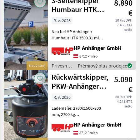
3-Seitenkipper
8.890
Humbaur
Humbaur HTK
€
3500.31 mit
R. v. 2026
20 % s DPH
7.408,33 €
verzinkte
netto
Neu bei HP Anhänger:
Humbaur HTK 3500.31 mit
feuerverzinkten Fuhrmann
HP Anhänger GmbH
- Stahlbordwänden,
doppelwandig Lademaße
8712 Proleb
innen: 3130 x 1740 x 400
Privesné
Prémiový plus prodejce
Nový stroj
mm, 3500 kg GG, Nutzlast
vozíky /
Rückwärtskipper,
2550
5.090
Humbaur
PKW-Anhänger,
€
Humbaur HUK
R. v. 2026
20 % s DPH
4.241,67 €
27271
netto
Lademaße: 2700x1500x300
mm, 2700 kg
Gesamtgewicht, Nutzlast
HP Anhänger GmbH
ca. 2160 kg Bordwände
ALU-Eloxiert 4-Seiten
8712 Proleb
klappbar mit