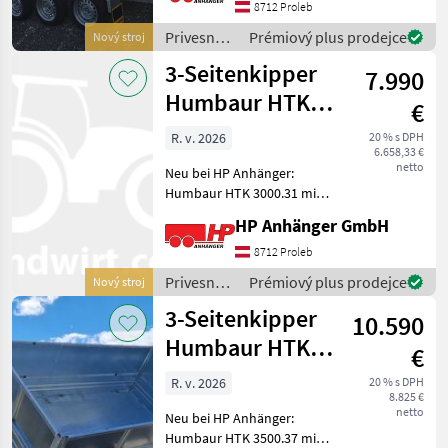
195/50R13C Boden: Stahl-
8712 Proleb
feuerverzinkt mit 8
Privesné
Prémiový plus prodejce
Nový stroj
versenkten Anbinderingen
vozíky /
3-Seitenkipper
hydr. mit
7.990
Humbaur
Humbaur HTK
€
3000.31 mit
R. v. 2026
20 % s DPH
6.658,33 €
verzinkte
netto
Neu bei HP Anhänger:
Humbaur HTK 3000.31 mit
feuerverzinkten Fuhrmann
HP Anhänger GmbH
- Stahlbordwänden,
doppelwandig Lademaße
8712 Proleb
innen: 3130 x 1740 x 400
Privesné
Prémiový plus prodejce
Nový stroj
mm, 3000 kg GG, Nutzlast
vozíky /
3-Seitenkipper
2130
10.590
Humbaur
Humbaur HTK
€
3500.37
R. v. 2026
20 % s DPH
8.825 €
Setangebot, 3
netto
Neu bei HP Anhänger:
Humbaur HTK 3500.37 mit