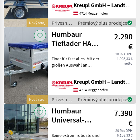
Einsatz immer eine gute
Kreupl GmbH – Landtechnik – Schlosserei – Anhänger
Figur. Sein besonderes
Qualitätsmerkmal: Der
4714 Meggenhofen
Anhänger hat einen
Privesné
Prémiový plus prodejce
Nový stroj
robusten
vozíky /
Humbaur
2.290
Humbaur
Tieflader HA
€
102111 FS SET
20 % s DPH
Einer für fast alles. Mit der
1.908,33 €
AKTION
netto
großen Auswahl an
Zubehör können Sie den
Tieflader HA für sehr viele
Kreupl GmbH – Landtechnik – Schlosserei – Anhänger
Einsatzzwecke ausrüsten. Er
transportiert Ihre
4714 Meggenhofen
Motorräder, Fahrräd
Privesné
Prémiový plus prodejce
Nový stroj
vozíky /
Humbaur
7.390
Humbaur
Universal-
€
Transporter MTK
20 % s DPH
Seine extrem robuste und
6.158,33 €
304222
netto