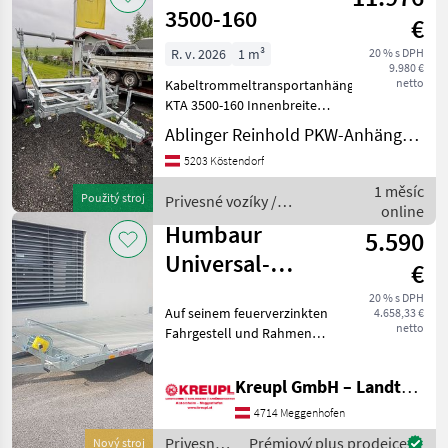
3500-160
€
R. v. 2026
1 m³
20 % s DPH
9.980 €
netto
Kabeltrommeltransportanhänger
KTA 3500-160 Innenbreite:
1.600mm Anhängewagen
Ablinger Reinhold PKW-Anhänger und Fahrzeugbau Ges.m.b.H.
mit Doppelachsen,
5203 Köstendorf
gebremste Ausführung
Auflaufeinrichtung mit
1 měsíc
Použitý stroj
Privesné vozíky /
Kugelkopfkupplung, Deic
online
Humbaur
Humbaur
5.590
Universal-
€
Hochlader
20 % s DPH
Auf seinem feuerverzinkten
4.658,33 €
Universal 3000
netto
Fahrgestell und Rahmen
Alu AKTION
liegt eine durchgehende
Bodenplatte für nahezu
Kreupl GmbH – Landtechnik – Schlosserei – Anhänger
universelle
Transportmöglichkeiten.
4714 Meggenhofen
Sie beladen den Überlader
Privesné
Prémiový plus prodejce
Nový stroj