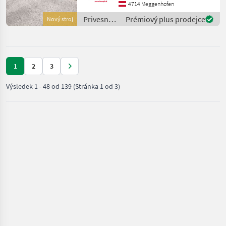
professionell Fahrzeuge
4714 Meggenhofen
transportieren. Mit einem
Privesné
Prémiový plus prodejce
Nový stroj
zu
vozíky /
Humbaur
1
2
3
Výsledek
1
-
48
od
139
(Stránka 1 od 3)