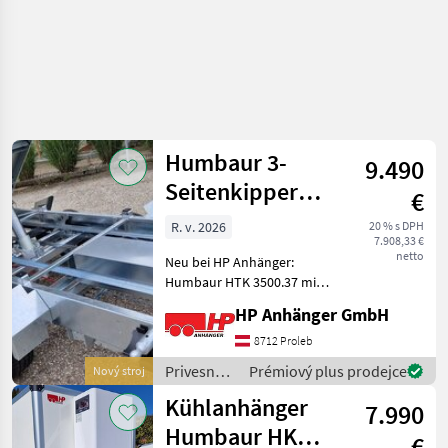
Humbaur 3-
9.490
Seitenkipper
€
HTK 3500.37 mit
R. v. 2026
20 % s DPH
7.908,33 €
verzinkte
netto
Neu bei HP Anhänger:
Humbaur HTK 3500.37 mit
feuerverzinkten Fuhrmann
HP Anhänger GmbH
- Stahlbordwänden,
doppelwandig Lademaße
8712 Proleb
innen: 3630 x 1845 x 400
Privesné
Prémiový plus prodejce
Nový stroj
mm, 3500 kg GG, Nutzlast
vozíky /
Kühlanhänger
2485
7.990
Humbaur
Humbaur HK
€