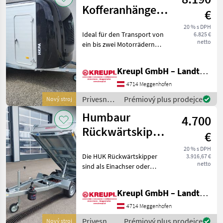
Kofferanhänger
€
HKPA 153217
20 % s DPH
Ideal für den Transport von
6.825 €
AKTION
netto
ein bis zwei Motorrädern
präsentiert sich der HKPA
Poly-Alu-Kofferanhänger
Kreupl GmbH – Landtechnik – Schlosserei – Anhänger
stilsicher und souverän. Der
langlebige und hochwertig
4714 Meggenhofen
verarbe
Privesné
Prémiový plus prodejce
Nový stroj
vozíky /
Humbaur
4.700
Humbaur
Rückwärtskipper
€
HUK 272715
20 % s DPH
Die HUK Rückwärtskipper
3.916,67 €
(FLEXePUMP)
netto
sind als Einachser oder
Tandemachser erhältlich.
Besonders zeichnet diese
Kreupl GmbH – Landtechnik – Schlosserei – Anhänger
Anhänger das verzinkte
Brückenblech mit V-Nut
4714 Meggenhofen
Außenrahmen und verse
Privesné
Prémiový plus prodejce
Nový stroj