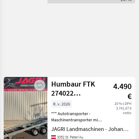
Humbaur
feuerverzinkt
Humbaur FTK
4.490
274022
€
Autotransporter
R. v. 2026
20 % s DPH
3.741,67 €
- kippbar
netto
*** Autotransporter -
Maschinentransporter mit
Kippfunktion - HUMBAUR
JAGRI Landmaschinen - Johannes Amesbichler
FTK 274022, *** Aufpreis:
3352 St. Peter/Au
Radanschlag je Stück € 106,