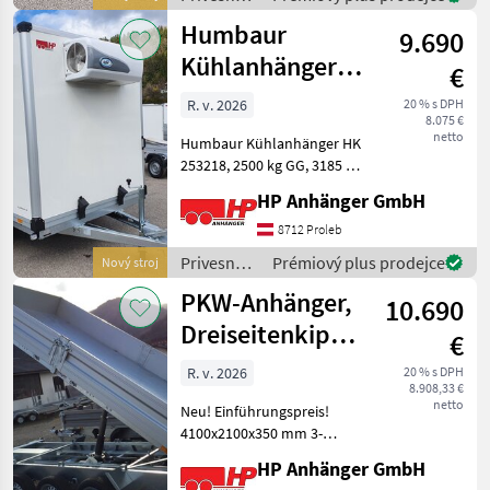
Univer
vozíky /
Humbaur
9.690
Humbaur
Kühlanhänger
€
HK 25 32 18-20
R. v. 2026
20 % s DPH
8.075 €
PF30 Basic
netto
Humbaur Kühlanhänger HK
253218, 2500 kg GG, 3185 x
1730 x 1885 mm, Kühlung
HP Anhänger GmbH
bis 5°Lademaße 3185 x 1730
x 1885 mm, Gesamtgewicht
8712 Proleb
2500 kg, Nutzlast 1900 kg,
Privesné
Prémiový plus prodejce
Nový stroj
Räder 15 Zo
vozíky /
PKW-Anhänger,
10.690
Humbaur
Dreiseitenkipper,
€
Humbaur HTK
R. v. 2026
20 % s DPH
8.908,33 €
3500
netto
Neu! Einführungspreis!
4100x2100x350 mm 3-
achsig 3500 kg GG, Nutzl.
HP Anhänger GmbH
2250 kg Bereifung