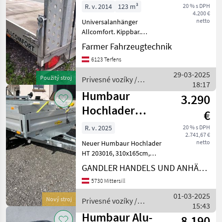
R. v. 2014
123 m³
20 % s DPH
4.200 €
netto
Universalanhänger
Allcomfort. Kippbar.
Doppelwirkende
Farmer Fahrzeugtechnik
Hydraulikzylinder.
6123 Terfens
Auffahrrampe. Ges.Gew.
3500KG. Ladefläche: 420 x
29-03-2025
Použitý stroj
Privesné vozíky /
210cm Auflaufeinrichtung
18:17
Humbaur
wurde letzt
Humbaur
3.290
Hochlader
€
HT203116
R. v. 2025
20 % s DPH
2.741,67 €
netto
Neuer Humbaur Hochlader
HT 203016, 310x165cm,
sofort verfügbar Privesné
GANDLER HANDELS UND ANHÄNGER GmbH
vozíky Prívesný voz
5730 Mittersill
osobného auta
01-03-2025
Nový stroj
Privesné vozíky /
15:43
Humbaur
Humbaur Alu-
8.190