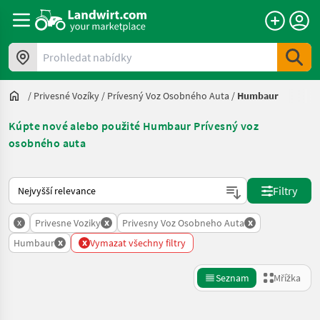
Prohledat nabídky
/
Privesné Vozíky
/
Prívesný Voz Osobného Auta
/
Humbaur
Kúpte nové alebo použité Humbaur Prívesný voz
osobného auta
Takto se řadí nabídky na Landwirt.com
Filtry
x
x
x
Privesne Voziky
Privesny Voz Osobneho Auta
x
x
Humbaur
Vymazat všechny filtry
Seznam
Mřížka