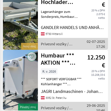
Hochlader
€
HU132314
20 % s DPH
Lageranhänger zum
2.075 €
Sonderpreis, Humbaur
netto
Hochlader gebremst,
230x140x30cm, sofort
GANDLER HANDELS UND ANHÄNGER GmbH
verfügbar Nástavec: Hliník,
5730 Mittersill
brzda: nájazdová brzda,
02-07-2025
Počet hriadeľov:
Privesné vozíky /
17:26
Jednoosový, Typové
Nový stroj
Humbaur
Humbaur ***
12.250
AKTION ***
€
SOFORT
R. v. 2026
20 % s DPH
10.208,33 €
Verfügbar ***
netto
*** SOFORT VERFÜGBAR ***
Sonderpreis*
Kühlanhänger ***
Kühlkofferanhänger
JAGRI Landmaschinen - Johannes Amesbichler
Humbaur Tandem HGK
3352 St. Peter/Au
Deluxe 253218-21 PF60
***Serienausstattung •V-
29-06-2025
Použitý stroj
Privesné vozíky /
Zugdeichsel tauchbad
10:46