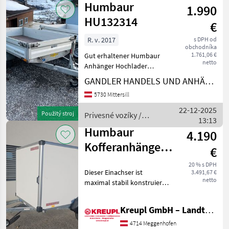
Humbaur
upevňovacími
1.990
Humbaur
HU132314
€
R. v. 2017
s DPH od
obchodníka
1.761,06 €
Gut erhaltener Humbaur
netto
Anhänger Hochlader
HA132314, 230x140cm.
GANDLER HANDELS UND ANHÄNGER GmbH
Privesné vozíky Prívesný
5730 Mittersill
voz osobného auta
22-12-2025
Použitý stroj
Privesné vozíky /
13:13
Humbaur
Humbaur
4.190
Kofferanhänger
€
HK 132515-15P
20 % s DPH
Dieser Einachser ist
3.491,67 €
ÜFW mit
netto
maximal stabil konstruiert:
Zubehör!
feuerverzinktes
Stahlfahrwerk,
Kreupl GmbH – Landtechnik – Schlosserei – Anhänger
Kunststoffdichtungen an
den Türen, massive
4714 Meggenhofen