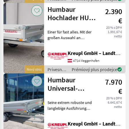
vozíky /
Humbaur
2.390
Humbaur
Hochlader HU
€
132314
20 % s DPH
Einer für fast alles. Mit der
1.991,67 €
HERBSTAKTION
netto
großen Auswahl an
Zubehör können Sie den
Hochlader HU für sehr viele
Kreupl GmbH – Landtechnik – Schlosserei – Anhänger
Einsatzzwecke ausrüsten. Er
transportiert Ihre
4714 Meggenhofen
Motorräder, Fahrräd
Privesné
Prémiový plus prodejce
Nový stroj
vozíky /
Humbaur
7.970
Humbaur
Universal-
€
Transporter MTK
20 % s DPH
Seine extrem robuste und
6.641,67 €
354222
netto
langlebige Ausführung
macht den MTK als
Tandemachser zum idealen
Kreupl GmbH – Landtechnik – Schlosserei – Anhänger
Anhänger für alle, die