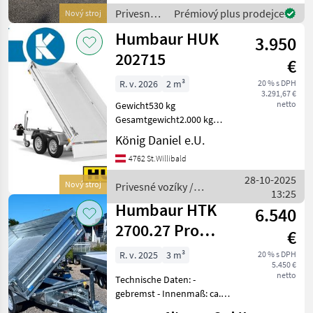
Verstärkungen im
Privesné
Prémiový plus prodejce
Nový stroj
Dachbereich und der Stirn
vozíky /
Humbaur HUK
3.950
Humbaur
202715
€
R. v. 2026
2 m³
20 % s DPH
3.291,67 €
netto
Gewicht530 kg
Gesamtgewicht2.000 kg
Nutzlast1.470 kg
König Daniel e.U.
Innenlänge2.680 mm
4762 St.Willibald
Gesamtlänge4.160 mm
Innenbreite1.500 mm
28-10-2025
Nový stroj
Privesné vozíky /
Gesamtbreite1.640 mm
13:25
Humbaur
Innenhöhe30
Humbaur HTK
6.540
2700.27 Pro
€
Steel
R. v. 2025
3 m³
20 % s DPH
5.450 €
netto
Technische Daten: -
gebremst - Innenmaß: ca.
2.660mm x 1.490mm x