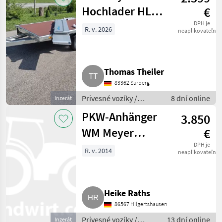
Hochlader HLN
€
1323/141
DPH je
R. v. 2026
neaplikovateľné
Thomas Theiler
83362 Surberg
Privesné vozíky /
8 dní online
Inzerát
Prívesný voz osobného
PKW-Anhänger
3.850
auta
WM Meyer
€
Ladefläche 5,10
DPH je
R. v. 2014
neaplikovateľné
x 2,20 m EG-HLC
Heike Raths
86567 Hilgertshausen
Privesné vozíky /
13 dní online
Inzerát