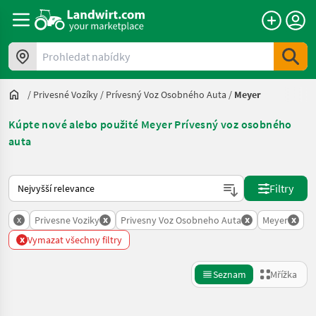
Prohledat nabídky
/
Privesné Vozíky
/
Prívesný Voz Osobného Auta
/
Meyer
Kúpte nové alebo použité Meyer Prívesný voz osobného
auta
Takto se řadí nabídky na Landwirt.com
Filtry
x
x
x
x
Privesne Voziky
Privesny Voz Osobneho Auta
Meyer
x
Vymazat všechny filtry
Seznam
Mřížka