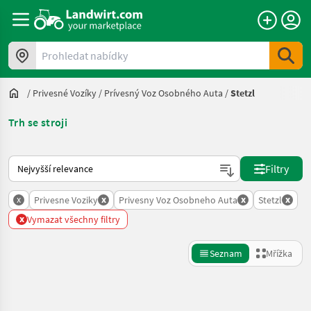
Prohledat nabídky
/
Privesné Vozíky
/
Prívesný Voz Osobného Auta
/
Stetzl
Trh se stroji
Takto se řadí nabídky na Landwirt.com
Filtry
x
x
x
x
Privesne Voziky
Privesny Voz Osobneho Auta
Stetzl
x
Vymazat všechny filtry
Seznam
Mřížka