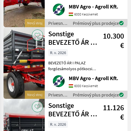
Ha PALAZ akkor kizárólag
MBV Agro - Agroll Kft.
az MBV AGRO! Vásároljon
közvetlenül az importőrtől,
6000 Kecskemét
a régió legnagyobb PALAZ
Privesné
Prémiový plus prodejce
Nový stroj
kereskedőitő
vozíky /
Sonstige
10.300
Sonstige
BEVEZETŐ ÁR I
€
PALAZ
R. v. 2026
forgózsámolyos
BEVEZETŐ ÁR I PALAZ
pótkocsik I 8
forgózsámolyos pótkocsik I
8T-18T Ha PALAZ akkor
MBV Agro - Agroll Kft.
kizárólag az MBV AGRO!
Vásároljon közvetlenül az
6000 Kecskemét
importőrtől, a régió
Privesné
Prémiový plus prodejce
Nový stroj
legnagyobb PALAZ
vozíky /
Sonstige
keresked
11.126
Sonstige
BEVEZETŐ ÁR I
€
PALAZ Tandem
R. v. 2026
pótkocsi I 8T-18T