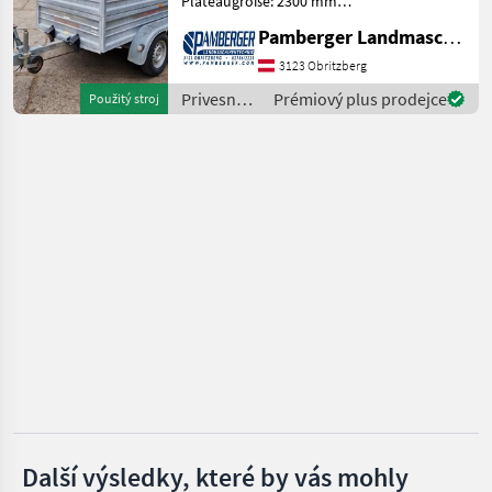
Plateaugröße: 2300 mm
Stetzl
lang, 1250 mm breit 1.
Pamberger Landmaschinentechnik GmbH
Bordwandhöhe: 400 mm 2.
Humbaur
Bordwandhöhe: 600 mm
3123 Obritzberg
Gesamte Innenhöhe mit
Privesné
Prémiový plus prodejce
Použitý stroj
Pongratz
Planenaufbau: 2000 mm
vozíky /
Stahl Bor
Stetzl
Böckmann
TPV
Eduard
Zobrazit
všech
27
MARKETPLACE
Nabídky
Marketplace
Inzeráty
prodejců
Další výsledky, které by vás mohly