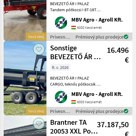
BEVEZETŐ ÁR I PALAZ
Tandem pótkocsi I 8T-18T
Ha PALAZ akkor kizárólag
MBV Agro - Agroll Kft.
az MBV AGRO! Vásároljon
közvetlenül az importőrtől,
6000 Kecskemét
a régió legnagyobb PALAZ
Privesné
Prémiový plus prodejce
Nový stroj
kereskedőitől. Az
vozíky /
Sonstige
16.496
Sonstige
BEVEZETŐ ÁR I
€
PALAZ CARGO,
R. v. 2026
teknős
BEVEZETŐ ÁR I PALAZ
pótkocsik I 1
CARGO, teknős pótkocsik I
12-18T I 2 tengely Ha PALAZ
MBV Agro - Agroll Kft.
akkor kizárólag az MBV
AGRO! Vásároljon
6000 Kecskemét
közvetlenül az importőrtől,
Privesné
Prémiový plus prodejce
Nový stroj
a régió legnagyobb PA
vozíky /
Brantner TA
37.187,50
Sonstige
20053 XXL Power
€