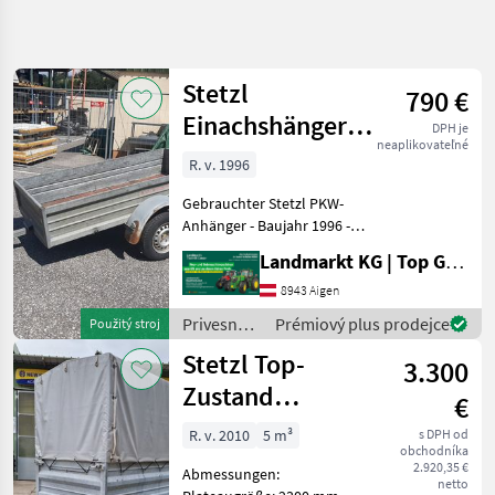
Zpřesnit
hledání
Stetzl
790 €
Kategorie
Země
Filtry
4
Einachshänger
DPH je
neaplikovateľné
230U
Zobrazit
R. v. 1996
AKTUÁLNÍ
Obnovit
2
CESTA
výsledků
Gebrauchter Stetzl PKW-
poľnohospodárska
Anhänger - Baujahr 1996 -
technika
KEINE PAPIERE - Ladefläche
Landmarkt KG | Top Gebrauchtmaschinen Zentrum
Privesne
L 2300 x B 1100 x H 400mm -
Voziky
Ungebremst - Stahl Počet
8943 Aigen
hriadeľov: Jednoosový, , :
Privesny
Privesné
Prémiový plus prodejce
Použitý stroj
Voz
Pr
vozíky /
Osobneho
Stetzl Top-
3.300
Auta
Stetzl
Zustand
Stetzl
€
Tandem-
R. v. 2010
5 m³
s DPH od
VYBRAT
obchodníka
Anhänger
KATEGORII
2.920,35 €
Abmessungen:
netto