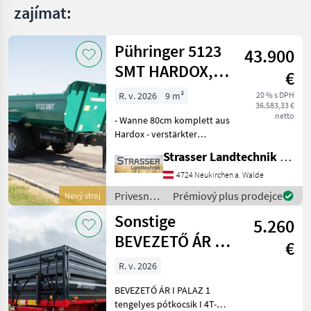
zajímat:
Pühringer 5123
43.900
SMT HARDOX,
€
20t
R. v. 2026
9 m³
20 % s DPH
36.583,33 €
netto
- Wanne 80cm komplett aus
Hardox - verstärkter
Muldenkörper mit
Strasser Landtechnik GmbH
doppelter Anzahl an
Versteifungen unten -
4724 Neukirchen a. Walde
Schotterklappe 400mm
Privesné
Prémiový plus prodejce
Nový stroj
(Pendelbordwand oben mit
vozíky /
Sonstige
erhöhtem Dr
5.260
Pühringer
BEVEZETŐ ÁR I
€
PALAZ 1
R. v. 2026
tengelyes
BEVEZETŐ ÁR I PALAZ 1
pótkocsik I 4T-8
tengelyes pótkocsik I 4T-8T