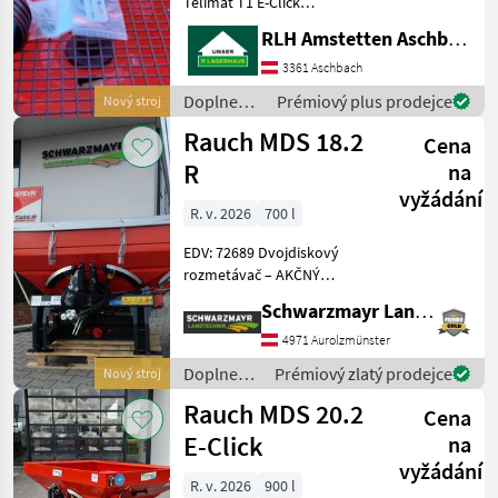
Telimat T1 E-Click
Gelenkwelle Sklopací
RLH Amstetten Aschbach
vzorkový sadzač-súprava,
hraničné striekacie
3361 Aschbach
zariadenie , Nastavenie
Doplnenie
Prémiový plus prodejce
Nový stroj
množstvo rozptyl
živin a
Rauch MDS 18.2
Doplnenie živin a p
Cena
polievanie
/ Rauch
R
na
vyžádání
R. v. 2026
700 l
EDV: 72689 Dvojdiskový
rozmetávač – AKČNÝ
MODEL - s nádržou s
Schwarzmayr Landtechnik GmbH - Aurolzmünster
objemom 700 l - so šírkou
nádrže 180 cm - s výškou
4971 Aurolzmünster
plnenia 91 cm - s
Doplnenie
Prémiový zlatý prodejce
Nový stroj
hydraulickým ovládaním
živin a
Rauch MDS 20.2
jednotli
Cena
polievanie
/ Rauch
E-Click
na
vyžádání
R. v. 2026
900 l