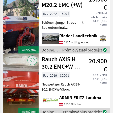
/ Rauch
M20.2 EMC (+W)
€
R. v. 2022
1800 l
s DPH od
obchodníka
13.716,81 €
Schöner , junger Streuer mit
netto
Bedienterminal
QUANTRON-A mit
Rieder Landtechnik
VariSpread V8 mit
Restmengenwaage W ,
2135 Kottingneusiedl
Abdeckplane , Beleuchtung.
Doplnenie
Prémiový zlatý prodejce
Použitý stroj
Dvojlamelový trúsič,
živin a
Rauch AXIS H
Sklopací vzorkový sad
20.900
polievanie
/ Rauch
30.2 EMC+W-
€
VSpro
R. v. 2019
3200 l
20 % s DPH
17.416,67 €
netto
Neuwertiger Rauch AXIS H
30.2 EMC+W-VSpro
Düngerstreuer zu
ARMIN FRITZ Landmaschinen und Kfz-Technik GmbH
verkaufen, 3200 Liter
Tankinhalt,
9330 Althofen
Vollausstattung, mit
Doplnenie
Prémiový plus prodejce
Použitý stroj