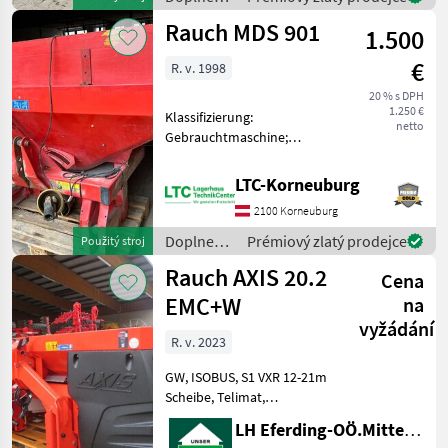
dávkovaním závislým od
živin a
Rauch MDS 901
hmotnosti a
1.500
polievanie
/ Rauch
€
R. v. 1998
20 % s DPH
1.250 €
Klassifizierung:
netto
Gebrauchtmaschine;
Behältervolumen: 900;
Arbeitsbreite: 15; Bauart:
LTC-Korneuburg
Angebaut; Antriebsart:
2100 Korneuburg
Mechanischer Antrieb;
Anzahl Streuscheiben: 2;
Doplnenie
Prémiový zlatý prodejce
Použitý stroj
Beleuchtun
živin a
Rauch AXIS 20.2
Cena
polievanie
/ Rauch
EMC+W
na
vyžádání
R. v. 2023
GW, ISOBUS, S1 VXR 12-21m
Scheibe, Telimat,
Beleuchtung ----
LH Eferding-OÖ.Mitte, Landtechnik Hofkirchen
Lagerabverkauf Sklopací