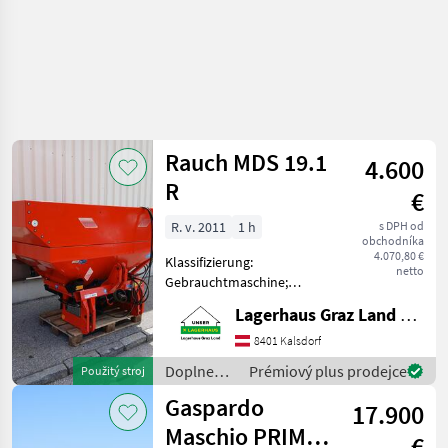
Rauch MDS 19.1
4.600
R
€
R. v. 2011
1 h
s DPH od
obchodníka
4.070,80 €
Klassifizierung:
netto
Gebrauchtmaschine;
Seriennummer/Fahrgestellnummer:
Lagerhaus Graz Land eGen
65293; Behältervolumen:
1700; Arbeitsbreite: 15;
8401 Kalsdorf
Bauart: Angebaut;
Doplnenie
Prémiový plus prodejce
Použitý stroj
Antriebsart: Mechanischer
živin a
Gaspardo
Antr
17.900
polievanie
/ Rauch
Maschio PRIMO
€