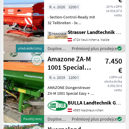
EW3 Isotronic
R. v. 2026
3200 l
20 % s DPH
14.916,67 €
3.200l
netto
- Section-Control-Ready mit
32 Teilbreiten - 3x
Tankaufsatz, 1x Faltplane,
Strasser Landtechnik GmbH
1x Trittstufe für bis zu 3.200l
- Füllstandssensor - HD-
4724 Neukirchen a. Walde
Streuscheiben L! für
Doplnenie
Prémiový plus prodejce
předváděcí stroj
Streibreit
živin a
Amazone ZA-M
7.450
polievanie
/
1001 Special
€
Gaspardo
Easy
R. v. 2019
1200 l
s DPH od
obchodníka
6.592,92 €
AMAZONE Düngerstreuer
netto
ZA-M 1001 Special Easy + Bj.
2019 + 1200 Liter Inhalt +
BULLA Landtechnik GmbH
absolut neuwertiger
Zustand +
4595 Waldneukirchen
Grenzstreueinrichtung
Doplnenie
Prémiový plus prodejce
Použitý stroj
Limiter + Bedienterminal
živin a
Easy