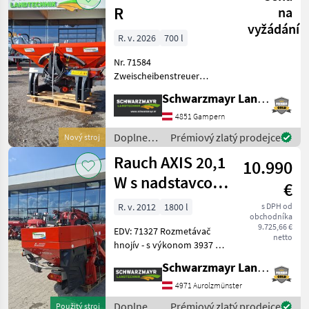
/ Rauch
R
na
vyžádání
R. v. 2026
700 l
Nr. 71584
Zweischeibenstreuer
AKTIONSMODELL - mit
Schwarzmayr Landtechnik GmbH - Gampern
700lt. Behälter - mit 180cm
Bhälterbreite - mit 91cm
4851 Gampern
Einfüllhöhe - mit
Doplnenie
Prémiový zlatý prodejce
Nový stroj
hydraulischer
živin a
Rauch AXIS 20,1
Einzelschieberbetätigun
10.990
polievanie
/ Rauch
W s nadstavcom
€
s objemom 800
R. v. 2012
1800 l
s DPH od
obchodníka
litrov
9.725,66 €
EDV: 71327 Rozmetávač
netto
hnojív - s výkonom 3937 ha
- so zásobníkom s
Schwarzmayr Landtechnik GmbH - Aurolzmünster
objemom 1000 l - s
integrovanou vážiacou
4971 Aurolzmünster
technikou 100 Hz - s
Doplnenie
Prémiový zlatý prodejce
Použitý stroj