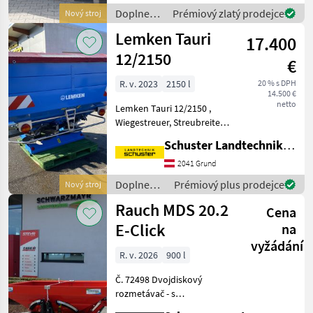
integrovanou vážiacou
Doplnenie
Prémiový zlatý prodejce
Nový stroj
technikou - s vybavením
živin a
Lemken Tauri
ISOBU
17.400
polievanie
/ Rauch
12/2150
€
R. v. 2023
2150 l
20 % s DPH
14.500 €
netto
Lemken Tauri 12/2150 ,
Wiegestreuer, Streubreite
18 m - 28m , elektronische
Schuster Landtechnik Grund
Bedienung ISOLINK mit
Vorbereitung für Betrieb
2041 Grund
mit beliebigem ISOBUS-
Doplnenie
Prémiový plus prodejce
Nový stroj
Terminal, Schieberein
živin a
Rauch MDS 20.2
Cena
polievanie
/ Lemken
E-Click
na
vyžádání
R. v. 2026
900 l
Č. 72498 Dvojdiskový
rozmetávač - s
jednokomorovou nádržou