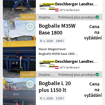
lt. - patentierte 4 Fach
Deschberger Landtechnik GmbH
Überlappung - Calibrator
Zurf - LED Beleuchtung -
4973 Senftenbach
E1T Steuflügel 12-18mt -
Doplnenie
Prémiový plus prodejce
Nový stroj
Abdeckplane
živin a
Bogballe M35W
Cena
polievanie
/ Bogballe
Base 1800
na
vyžádání
R. v. 2026
1800 l
Neuer Wiegestreuer
Bogballe M35W base 1800 -
Trendschaltung el. "ZG" -
Deschberger Landtechnik GmbH
E2T Streuflügel 20-24mt -
Bedienung Isobus oder
4973 Senftenbach
Totz - Beleuchtung LED -
Doplnenie
Prémiový plus prodejce
Nový stroj
Plane M
živin a
Bogballe L 20
Cena
polievanie
/ Bogballe
plus 1150 lt
na
vyžádání
R. v. 2026
1150 l