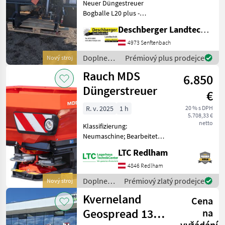
Neuer Düngestreuer
Bogballe L20 plus -
Behälter 1150 lt. -
Deschberger Landtechnik GmbH
hydraulische Bedienung -
hydraulische
4973 Senftenbach
Trendschaltung - LED
Doplnenie
Prémiový plus prodejce
Nový stroj
Lichtanlage - E1T
živin a
Rauch MDS
Streuflügelsatz - S-Ind
6.850
polievanie
/ Bogballe
Düngerstreuer
€
R. v. 2025
1 h
20 % s DPH
5.708,33 €
netto
Klassifizierung:
Neumaschine; Bearbeitete
Fläche in ha: 1;
LTC Redlham
Seriennummer/Fahrgestellnummer:
NEUGERÄT; Arbeitsbreite:
4846 Redlham
24; Bauart: Angebaut;
Doplnenie
Prémiový zlatý prodejce
Nový stroj
Antriebsart: Mechanischer A
živin a
Kverneland
Cena
polievanie
/ Rauch
Geospread 1300
na
vyžádání