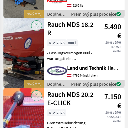
Grenzstreuschirm für halbe
8262 Ilz
Arbeitsbreite hydr.
Doplnenie
Prémiový plus prodejce
Nový stroj
Dvojlamelový trúsič,
živin a
Rauch MDS 18.2
Sklopací vzo
5.490
polievanie
/ Lemken
R
€
R. v. 2026
800 l
20 % s DPH
4.575 €
netto
• Fassungsvermögen 800l •
wartungsfreies
Ölbadgetriebe • hydr.
Land und Technik HandelsgesmbH
Schieberbetätigung •
langsam rotierender
4792 Münzkirchen
Rührfinger • Telimat T1
Doplnenie
Prémiový plus prodejce
Nový stroj
Grenzstreueinrichtung •
živin a
Rauch MDS 20.2
klapp
7.150
polievanie
/ Rauch
E-CLICK
€
R. v. 2026
20 % s DPH
5.958,33 €
netto
Grenzstreueinrichtung