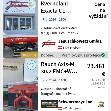
Kverneland
Cena
polievanie
/
Exacta CL
na
Amazone
vyžádání
Geospread G3
R. v. 2026
1800 l
- Isobus (Section Control
fähig) - 1800 l Volumen - 245
cm Behälterbreite - 10 - 24
Januschkowetz GmbH.
m Arbeitsbreite, optional
27/33 m Streubreite -
3376 Ennsbach
Ausbringmenge 10-320
Doplnenie
Prémiový plus prodejce
Nový stroj
kg/min
živin a
Rauch Axis-M
23.481
polievanie
/
30.2 EMC+W
€
Kverneland
ISOBUS
R. v. 2024
1400 l
20 % s DPH
19.567,50 €
netto
Č. 64651 – Ilustračné
fotografie Rozmetávač
hnojív - so zásobníkom s
Schwarzmayr Landtechnik GmbH - Gampern
objemom 1400 l - s
diskovým pohonom EMC - s
4851 Gampern