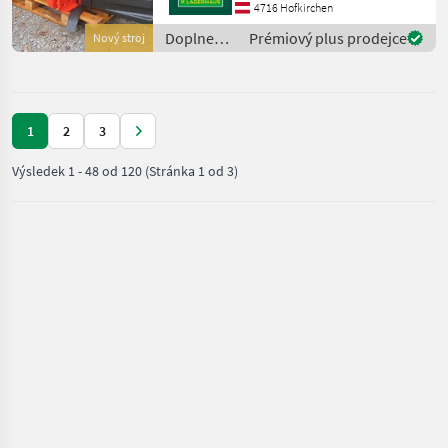
vzorkový sadzač-súprava,
4716 Hofkirchen
hraničné striekacie
Doplnenie
Prémiový plus prodejce
Nový stroj
zariadenie , Nastavenie
živin a
množstvo roz
polievanie
/ Rauch
1
2
3
Výsledek
1
-
48
od
120
(Stránka 1 od 3)