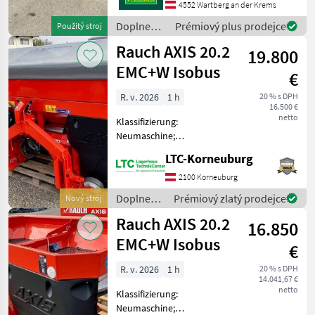
4552 Wartberg an der Krems
rozptyl, : Dvojlamelový
trúsič Doplnenie živin a
Doplnenie
Prémiový plus prodejce
Použitý stroj
polievanie Rozm
živin a
Rauch AXIS 20.2
19.800
polievanie
/ Sulky
EMC+W Isobus
€
R. v. 2026
1 h
20 % s DPH
16.500 €
netto
Klassifizierung:
Neumaschine;
Behältervolumen: 1800;
LTC-Korneuburg
Bauart: Angebaut;
Antriebsart: Mechanischer
2100 Korneuburg
Antrieb; Anzahl
Doplnenie
Prémiový zlatý prodejce
Nový stroj
Streuscheiben: 2;
živin a
Rauch AXIS 20.2
Behälterabdeckung: Ja;
16.850
polievanie
Beleuchtung
/ Rauch
EMC+W Isobus
€
R. v. 2026
1 h
20 % s DPH
14.041,67 €
netto
Klassifizierung:
Neumaschine;