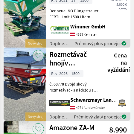
R. v. 2021
1 h
1500 l
5.800 €
18m
netto
Der neue INO Düngestreuer
FERTI II mit 1500 Litern
Fassungsvermögen bietet
Wimmer GmbH
eine präzise und effiziente
Lösung für die Düngung auf
4633 Kematen
großen Flächen.
Doplnenie
Prémiový plus prodejce
Nový stroj
Ausbringmenge sorgt
živin a
Rozmetávač
Cena
polievanie
/ Ino
hnojív
na
vyžádání
Kverneland
R. v. 2026
1500 l
Geospread 1500
Č. 68778 Dvojdiskový
G3 TL
rozmetávač - s nádržou s
objemom 1 500 litrov - s
Schwarzmayr Landtechnik GmbH - Aurolzmünster
rozmetacím systémom
CentreFlow - s plne
4971 Aurolzmünster
automatickým vážiacim
Doplnenie
Prémiový zlatý prodejce
Nový stroj
systémom so 4 vážiacimi
živin a
Amazone ZA-M
člán
8.990
polievanie