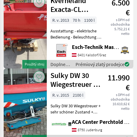
Kverneland
6.500
polievanie
/
Exacta-CL
€
Amazone
Wiegestreuer
R. v. 2013
70 h
1100 l
s DPH od
obchodníka
5.752,21 €
Ausstattung: - elektrische
netto
Bedienung - Beleuchtung -
Randstreueinrichtung
Esch-Technik Maschinenhandels GmbH, Vertriebszentrum Süd
rechts - Wiegesystem Fliegl
Die Maschine kann nach
8401 Kalsdorf/Graz
Rücksprache in unserem
Doplnenie
Prémiový zlatý prodejce
Použitý stroj
Vertrie
živin a
Sulky DW 30
11.990
polievanie
/
Wiegestreuer +
€
Kverneland
GPS + STOP&GO
R. v. 2015
2100 l
s DPH od
obchodníka
10.610,62 €
Sulky DW 30 Wiegestreuer +
netto
sehr schöner Zustand +
Wiegesystem (WPB) mit
ACA Center Perchtold - Perchtold & Sohn GmbH
STOP&GO Abschaltung
rechts/links +
8750 Judenburg
Spurführungssystem Sulky