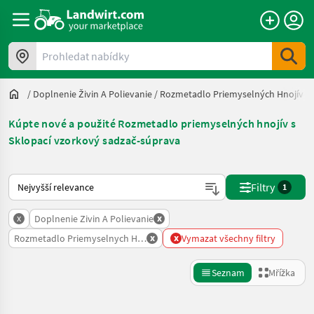
Prohledat nabídky
/
Doplnenie Živin A Polievanie
/
Rozmetadlo Priemyselných Hnojív
/
Kúpte nové a použité Rozmetadlo priemyselných hnojív s
Sklopací vzorkový sadzač-súprava
Takto se řadí nabídky na Landwirt.com
Filtry
1
x
x
Doplnenie Zivin A Polievanie
x
x
Rozmetadlo Priemyselnych Hnojiv
Vymazat všechny filtry
Seznam
Mřížka