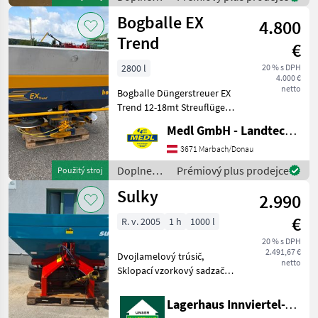
Beleuchtung, weitere
živin a
Bogballe EX
Informationen bitte telefo
4.800
polievanie
/ Rauch
Trend
€
2800 l
20 % s DPH
4.000 €
netto
Bogballe Düngerstreuer EX
Trend 12-18mt Streuflügel
Beleuchtung Siebe
Medl GmbH - Landtechnik Großhandel
Kotfänger Rührwerk
Grenzstreueinrichtung "Zur
3671 Marbach/Donau
Grenze" mit Bowdenzug
Doplnenie
Prémiový plus prodejce
Použitý stroj
Grenzstreue
živin a
Sulky
2.990
polievanie
/ Bogballe
€
R. v. 2005
1 h
1000 l
20 % s DPH
2.491,67 €
Dvojlamelový trúsič,
netto
Sklopací vzorkový sadzač-
súprava, hidraulické
prevádzkovanie,
Lagerhaus Innviertel-Traunviertel-Urfahr eGen, Wartberg/Krems
Nastavenie množstvo