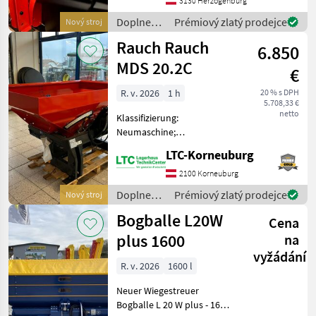
Angebaut; Antriebsart:
3130 Herzogenburg
Mechanischer Antrieb;
Doplnenie
Prémiový zlatý prodejce
Nový stroj
Anzahl Streuscheiben: 2;
živin a
Rauch Rauch
Behälterabdecku
6.850
polievanie
/ Rauch
MDS 20.2C
€
R. v. 2026
1 h
20 % s DPH
5.708,33 €
netto
Klassifizierung:
Neumaschine;
Behältervolumen: 900;
LTC-Korneuburg
Bauart: Angebaut;
Antriebsart: Mechanischer
2100 Korneuburg
Antrieb; Anzahl
Doplnenie
Prémiový zlatý prodejce
Nový stroj
Streuscheiben: 2; Weitere
živin a
Bogballe L20W
Maschinenmerkmale:
Cena
polievanie
Rauch MD
/ Rauch
plus 1600
na
vyžádání
R. v. 2026
1600 l
Neuer Wiegestreuer
Bogballe L 20 W plus - 1600