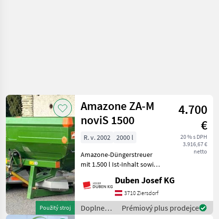
Amazone ZA-M
4.700
noviS 1500
€
R. v. 2002
2000 l
20 % s DPH
3.916,67 €
netto
Amazone-Düngerstreuer
mit 1.500 l Ist-Inhalt sowie
Aufsatz S500,
Duben Josef KG
Gesamtvolumen 2.000 l,
Streuscheiben OM 10-16
3710 Ziersdorf
bzw. inkl. Wurfschaufeln 18-
Doplnenie
Prémiový plus prodejce
Použitý stroj
24 m, Gittereinsatz, Gelen
živin a