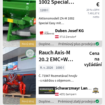
/
1002 Special
€
Kverneland
Easy
1200 l
20 % s DPH
7.491,67 €
netto
Aktionsmodell ZA-M 1002
Special Easy mit
Bedienterminal EasySet-2
Duben Josef KG
(dieser bietet die
Möglichkeit zur
3710 Ziersdorf
automatischen
Doplnenie
Prémiový plus prodejce
Nový stroj
Mengenregelung bei
živin a
Rauch Axis-M
wechselnden
Cena
polievanie
Fahrgeschwindigkeit
/
20.2 EMC+W
na
Amazone
vyžádání
Quantron A
R. v. 2026
1000 l
Č. 71947 Rozmetávač hnojív
- s nádržou s objemom
1000 l a výškou plnenia 95
Schwarzmayr Landtechnik GmbH - Gampern
cm - s 3-bodovým závesom
kategórie 2 a kategórie 3 - s
4851 Gampern
elektronickou reguláciou
Doplnenie
Prémiový zlatý prodejce
Nový stroj
hmotnost