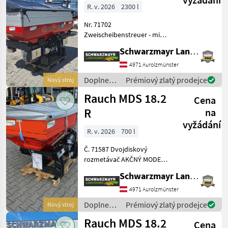
G3 CL
R. v. 2026
2300 l
Nr. 71702
Zweischeibenstreuer - mit
1.300 Liter Behälter - mit
Schwarzmayr Landtechnik GmbH - Aurolzmünster
CentreFlow-Streusystem -
mit vollautomatischem
4971 Aurolzmünster
Wiegesystem mit 4
Doplnenie
Prémiový zlatý prodejce
Nový stroj
Wiegezellen und
živin a
Rauch MDS 18.2
Referenzsenso
Cena
polievanie
/
R
na
Kverneland
vyžádání
R. v. 2026
700 l
Č. 71587 Dvojdiskový
rozmetávač AKČNÝ MODEL -
s nádržou s objemom 700 l
Schwarzmayr Landtechnik GmbH - Aurolzmünster
- so šírkou nádrže 180 cm - s
výškou plnenia 91 cm - s
4971 Aurolzmünster
hydraulickým ovládaním
Doplnenie
Prémiový zlatý prodejce
Nový stroj
jednotlivých
živin a
Rauch MDS 18.2
Cena
polievanie