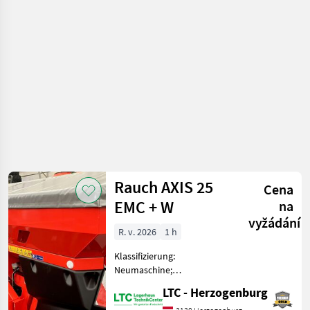
živin a
polievanie
/ Rauch
Rauch AXIS 25
Cena
EMC + W
na
vyžádání
R. v. 2026
1 h
Klassifizierung:
Neumaschine;
Behältervolumen: 2500;
LTC - Herzogenburg
Arbeitsbreite: 21; Bauart: