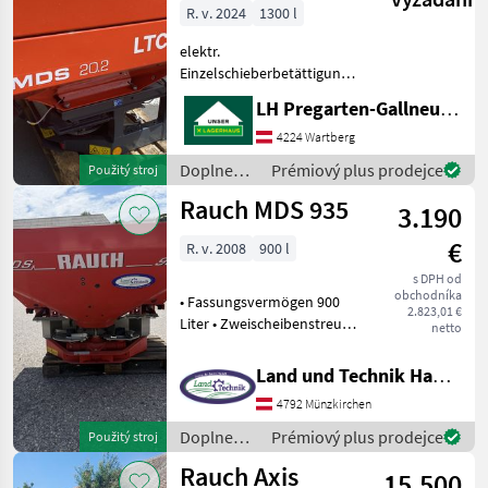
Qantron A
R. v. 2024
1300 l
elektr.
Einzelschieberbetättigung -
Geschwindigkeitsabhängig -
LH Pregarten-Gallneukirchen, Pregarten
Bordrechner QUANTRON-A -
7 polige Signalsteckdose
4224 Wartberg
Aufsatz M430 (400 ltr.)
Doplnenie
Prémiový plus prodejce
Použitý stroj
Dvojlamelový trúsič, Sklo
živin a
Rauch MDS 935
3.190
polievanie
/ Rauch
€
R. v. 2008
900 l
s DPH od
obchodníka
• Fassungsvermögen 900
2.823,01 €
Liter • Zweischeibenstreuer
netto
• Rührwerk mit 190 U/min •
Wurfscheibe M1 10 - 18m •
Land und Technik HandelsgesmbH
hydr. Schieberbetätigung • 1
4792 Münzkirchen
EW Steuergerät erforder
Doplnenie
Prémiový plus prodejce
Použitý stroj
živin a
Rauch Axis
15.500
polievanie