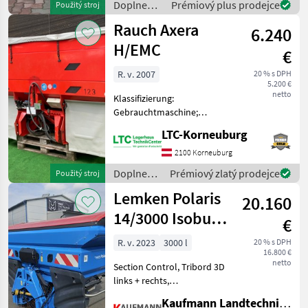
Doplnenie
Prémiový plus prodejce
Použitý stroj
Matrix 570 + Abdeckplane +
živin a
Rauch Axera
E
6.240
polievanie
/ Sulky
H/EMC
€
R. v. 2007
20 % s DPH
5.200 €
netto
Klassifizierung:
Gebrauchtmaschine;
Bearbeitete Fläche in ha: 50;
LTC-Korneuburg
Seriennummer/Fahrgestellnummer:
13372; Behältervolumen:
2100 Korneuburg
3100; Arbeitsbreite: 24;
Doplnenie
Prémiový zlatý prodejce
Použitý stroj
Bauart: Angebaut;
živin a
Lemken Polaris
20.160
polievanie
/ Rauch
14/3000 Isobus
€
Wiegestreuer
R. v. 2023
3000 l
20 % s DPH
16.800 €
netto
Section Control, Tribord 3D
links + rechts,
Füllstandsüberwachung
Kaufmann Landtechnik GmbH
elektr. beidseitig,