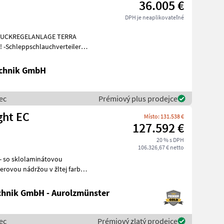
36.005 €
DPH je neaplikovateľné
DRUCKREGELANLAGE TERRA
-Schleppschlauchverteiler
0% -Untenan
chnik GmbH
ec
Prémiový plus prodejce
ght EC
Místo: 131.538 €
127.592 €
20 % s DPH
106.326,67 € netto
erovou nádržou v žltej farbe -
hnik GmbH - Aurolzmünster
ec
Prémiový zlatý prodejce