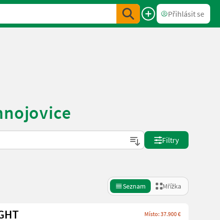
Přihlásit se
hnojovice
Filtry
Seznam
Mřížka
IGHT
Místo: 37.900 €