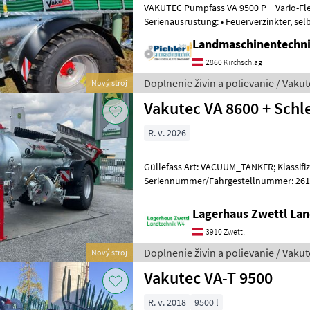
VAKUTEC Pumpfass VA 9500 P + Vario-Fl
Serienausrüstung: • Feuerverzinkter, selbsttragender, gesickter
Stahlblechbehälter mit durchgehende
Landmaschinentechni
2860 Kirchschlag
Doplnenie živin a polievanie / Vakut
Nový stroj
Vakutec VA 8600 + Schl
R. v. 2026
Güllefass Art: VACUUM_TANKER; Klassifi
Seriennummer/Fahrgestellnummer: 26195
zul. Gesamtgewicht (kg): 12000; Tankinh
Lagerhaus Zwettl Lan
3910 Zwettl
Doplnenie živin a polievanie / Vakut
Nový stroj
Vakutec VA-T 9500
R. v. 2018
9500 l