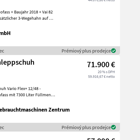
fass + Baujahr 2018 + Vai 82
tzlicher 3-Wegehahn auf der
GmbH
ec
Prémiový plus prodejce
hleppschuh
71.900 €
20 % s DPH
59.916,67 € netto
h Vario Flex+ 12/48 -
Gebrauchtmaschinen Zentrum
ec
Prémiový plus prodejce