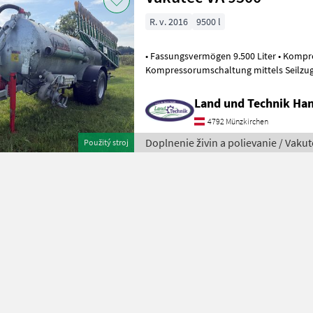
R. v. 2016
9500 l
• Fassungsvermögen 9.500 Liter • Kompressor 8.000 l/min •
Kompressorumschaltung mittels Seilzug •
Doppelkugelventil • Verzinkter St
Land und Technik Ha
4792 Münzkirchen
Doplnenie živin a polievanie / Vakut
Použitý stroj