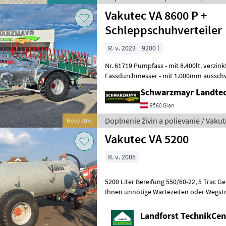
Vakutec VA 8600 P +
Schleppschuhverteiler
R. v. 2023
9200 l
Nr. 61719 Pumpfass - mit 8.400lt. verzinkten Behälter - mit 1.500mm
Fassdurchmesser - mit 1.000mm aussch
Schwallwand - mit 200mm D
Schwarzmayr Landtec
9560 Glan
Doplnenie živin a polievanie / Vakut
Nový stroj
Vakutec VA 5200
R. v. 2005
5200 Liter Bereifung 550/60-22, 5 Trac Ge
Ihnen unnötige Wartezeiten oder Wegstrecken z
Sie um vorherige Kontaktaufnah
Landforst TechnikCent