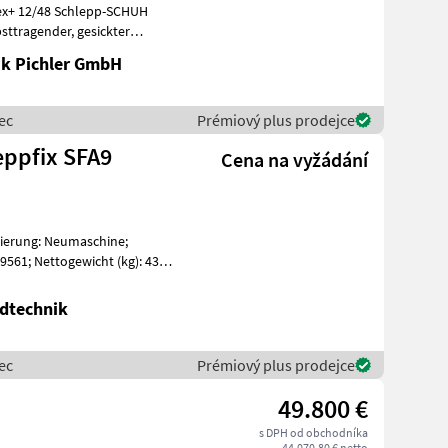
ex+ 12/48 Schlepp-SCHUH
k Pichler GmbH
ec
Prémiový plus prodejce
eppfix SFA9
Cena na vyžádání
zierung: Neumaschine;
61; Nettogewicht (kg): 4322;
dtechnik
ec
Prémiový plus prodejce
49.800 €
s DPH od obchodníka
44.070,80 € netto