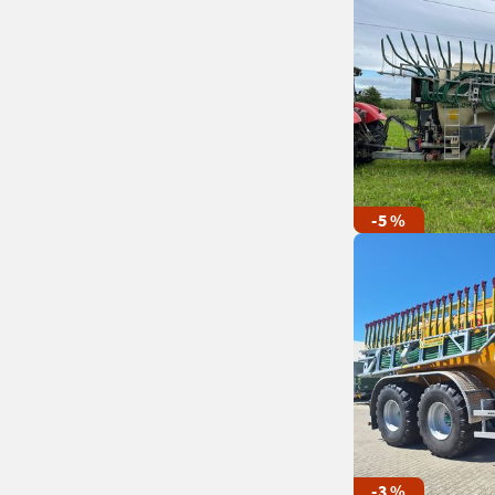
-5 %
-3 %