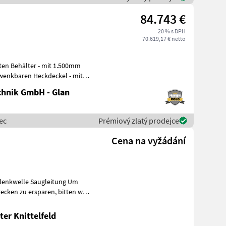
84.743 €
20 % s DPH
70.619,17 € netto
wenkbaren Heckdeckel - mit
hnik GmbH - Glan
ec
Prémiový zlatý prodejce
Cena na vyžádání
lenkwelle Saugleitung Um
u ersparen, bitten wir
er Knittelfeld