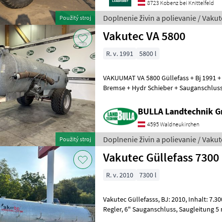
8723 Kobenz bei Knittelfeld
Doplnenie živin a polievanie / Vakut
Použitý stroj
Vakutec VA 5800
R. v. 1991
5800 l
VAKUUMAT VA 5800 Güllefass + Bj 1991 + 
Bremse + Hydr Schieber + Sauganschluss links vorne + Blindflansch
links hinten + Prallkop
BULLA Landtechnik 
4595 Waldneukirchen
Doplnenie živin a polievanie / Vakut
Použitý stroj
Vakutec Güllefass 7300
R. v. 2010
7300 l
Vakutec Güllefasss, BJ: 2010, Inhalt: 7.300 Liter, Druckluftbremse, ALB-
Regler, 6" Sauganschluss, Saugleitung 5 m (2 m Schlauch + 3 m Rohr),
hydraulischer Schieb