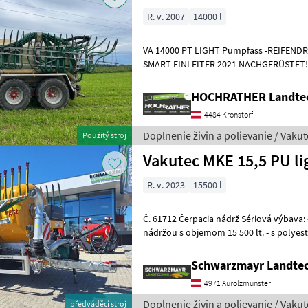
R. v. 2007
14000 l
VA 14000 PT LIGHT Pumpfass -REIFEN
SMART EINLEITER 2021 NACHGERÜSTET!! 
15 m -Bereifung 710/50 R26, 6 7
HOCHRATHER Landte
4484 Kronstorf
Doplnenie živin a polievanie / Vakut
Použitý stroj
Vakutec MKE 15,5 PU li
R. v. 2023
15500 l
Č. 61712 Čerpacia nádrž Sériová výbava: - so sklolaminátovou
nádržou s objemom 15 500 lt. - s polyest
s profilovým rámom s žiarový
Schwarzmayr Landtec
4971 Aurolzmünster
Doplnenie živin a polievanie / Vakut
předváděcí stroj