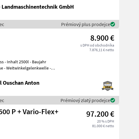
te Landmaschinentechnik GmbH
ec
Prémiový plus prodejce
8.900 €
s DPH od obchodníka
7.876,11 € netto
jahr
e - Weitwinkelgelenkwelle -
l Ouschan Anton
ec
Prémiový zlatý prodejce
00 P + Vario-Flex+
97.200 €
20 % s DPH
81.000 € netto