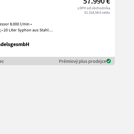
57.990 €
s DPH od obchodníka
51.318,58 € netto
 20 Liter Syphon aus Stahl •
ndelsgesmbH
ec
Prémiový plus prodejce