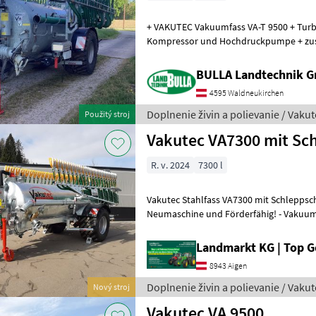
+ VAKUTEC Vakuumfass VA-T 9500 + Turbo
Kompressor und Hochdruckpumpe + zusä
Druckseite der Pumpe, zum Umpu
BULLA Landtechnik 
4595 Waldneukirchen
Doplnenie živin a polievanie / Vakut
Použitý stroj
Vakutec VA7300 mit Sc
R. v. 2024
7300 l
Vakutec Stahlfass VA7300 mit Schleppschu
Neumaschine und Förderfähig! - Vakuumfass mit 7300 Liter Füllmenge
- Sauganschluss 6" Links u
Landmarkt KG | Top 
8943 Aigen
Doplnenie živin a polievanie / Vakut
Nový stroj
Vakutec VA 9500