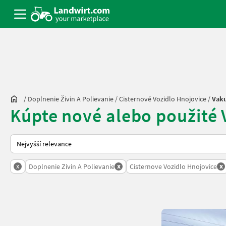
/
Doplnenie Živin A Polievanie
/
Cisternové Vozidlo Hnojovice
/
Vak
Kúpte nové alebo použité 
Takto se řadí nabídky na Landwirt.com
x
x
x
Doplnenie Zivin A Polievanie
Cisternove Vozidlo Hnojovice