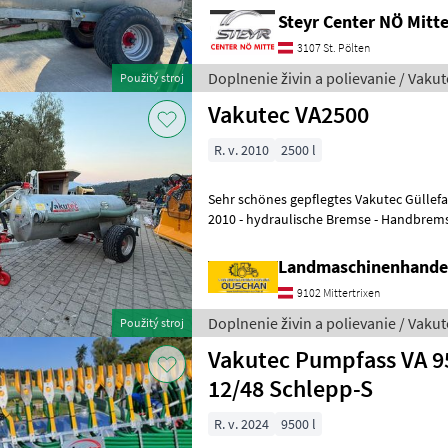
Steyr Center NÖ Mit
3107 St. Pölten
Doplnenie živin a polievanie / Vakut
Použitý stroj
Vakutec VA2500
R. v. 2010
2500 l
Sehr schönes gepflegtes Vakutec Güllefass - Inhalt 2500l - Bau
2010 - hydraulische Bremse - Handbrems
Stützrad - hydraulische
Landmaschinenhande
9102 Mittertrixen
Doplnenie živin a polievanie / Vakut
Použitý stroj
Vakutec Pumpfass VA 95
12/48 Schlepp-S
R. v. 2024
9500 l