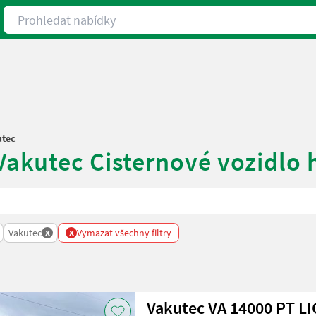
Prohledat nabídky
utec
Vakutec Cisternové vozidlo 
x
x
Vakutec
Vymazat všechny filtry
Vakutec VA 14000 PT L