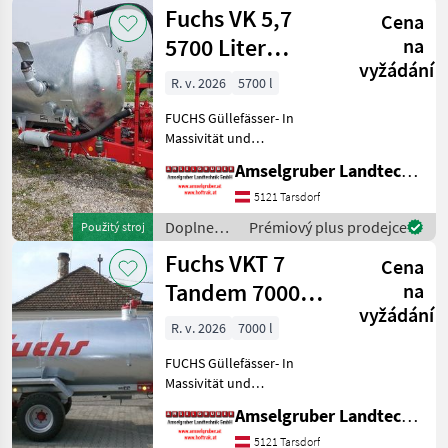
živin a
Fuchs VK 5,7
Cena
polievanie
/ Fuchs
5700 Liter
na
vyžádání
Einachs
R. v. 2026
5700 l
FUCHS Güllefässer- In
Massivität und
Langlebigkeit unschlagbar!
Amselgruber Landtechnik GmbH
(Stärkste Materialstärken +
Beste Materialen und Beste
5121 Tarsdorf
Komponenten der
Doplnenie
Prémiový plus prodejce
Použitý stroj
führenden TOP Hersteller!)
živin a
Fuchs VKT 7
Sei
Cena
polievanie
/ Fuchs
Tandem 7000
na
vyžádání
liter
R. v. 2026
7000 l
FUCHS Güllefässer- In
Massivität und
Langlebigkeit unschlagbar!
Amselgruber Landtechnik GmbH
(Stärkste Materialstärken +
Beste Materialen und Beste
5121 Tarsdorf