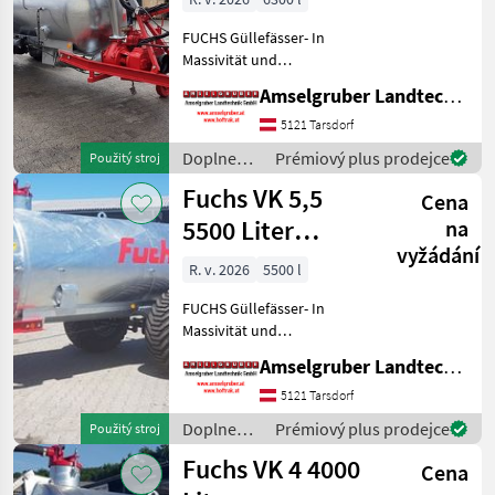
FUCHS Güllefässer- In
Massivität und
Langlebigkeit unschlagbar!
Amselgruber Landtechnik GmbH
(Stärkste Materialstärken +
Beste Materialen und Beste
5121 Tarsdorf
Komponenten der
Doplnenie
Prémiový plus prodejce
Použitý stroj
führenden TOP Hersteller!)
živin a
Fuchs VK 5,5
Sei
Cena
polievanie
/ Fuchs
5500 Liter
na
vyžádání
Einachser
R. v. 2026
5500 l
FUCHS Güllefässer- In
Massivität und
Langlebigkeit unschlagbar!
Amselgruber Landtechnik GmbH
(Stärkste Materialstärken +
Beste Materialen und Beste
5121 Tarsdorf
Komponenten der
Doplnenie
Prémiový plus prodejce
Použitý stroj
führenden TOP Hersteller!)
živin a
Fuchs VK 4 4000
Sei
Cena
polievanie