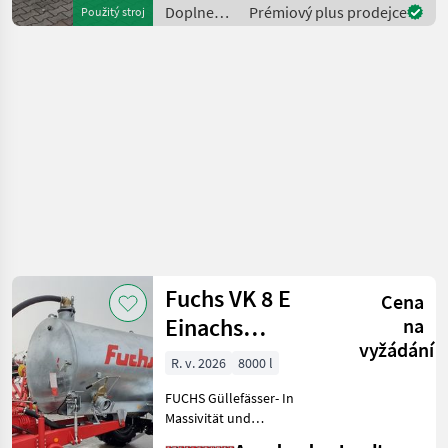
Komponenten der
Doplnenie
Prémiový plus prodejce
Použitý stroj
führenden TOP Hersteller!)
živin a
Sei
polievanie
/ Fuchs
Fuchs VK 8 E
Cena
Einachs
na
vyžádání
Amselgruber
R. v. 2026
8000 l
Edition
FUCHS Güllefässer- In
Massivität und
Langlebigkeit unschlagbar!