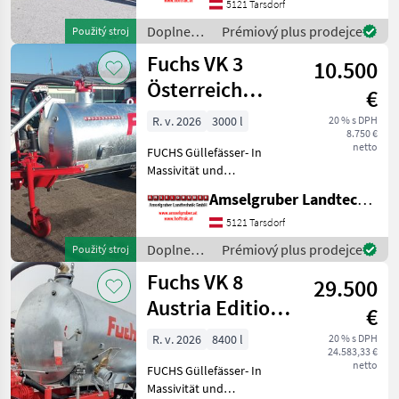
5121 Tarsdorf
Komponenten der
führenden TOP Hersteller!)
Doplnenie
Prémiový plus prodejce
Použitý stroj
Sei
živin a
Fuchs VK 3
10.500
polievanie
/ Fuchs
Österreich
€
Edition
R. v. 2026
3000 l
20 % s DPH
8.750 €
netto
FUCHS Güllefässer- In
Massivität und
Langlebigkeit unschlagbar!
Amselgruber Landtechnik GmbH
(Stärkste Materialstärken +
Beste Materialen und Beste
5121 Tarsdorf
Komponenten der
Doplnenie
Prémiový plus prodejce
Použitý stroj
führenden TOP Hersteller!)
živin a
Fuchs VK 8
Sei
29.500
polievanie
/ Fuchs
Austria Edition 1
€
Achs TOP
R. v. 2026
8400 l
20 % s DPH
24.583,33 €
netto
FUCHS Güllefässer- In
Massivität und