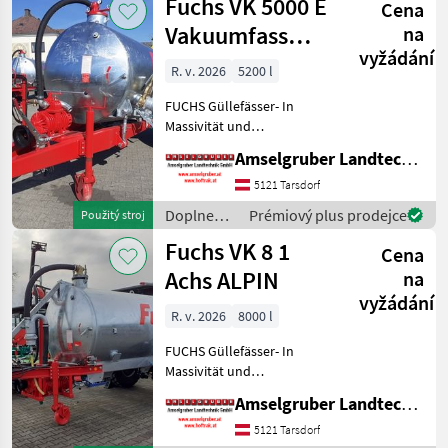
Fuchs VK 5000 E
Cena
polievanie
/ Fuchs
Vakuumfass
na
vyžádání
5.200 Liter
R. v. 2026
5200 l
FUCHS Güllefässer- In
Massivität und
Langlebigkeit unschlagbar!
Amselgruber Landtechnik GmbH
(Stärkste Materialstärken +
Beste Materialen und Beste
5121 Tarsdorf
Komponenten der
Doplnenie
Prémiový plus prodejce
Použitý stroj
führenden TOP Hersteller!)
živin a
Fuchs VK 8 1
Sei
Cena
polievanie
/ Fuchs
Achs ALPIN
na
vyžádání
R. v. 2026
8000 l
FUCHS Güllefässer- In
Massivität und
Langlebigkeit unschlagbar!
Amselgruber Landtechnik GmbH
(Stärkste Materialstärken +
Beste Materialen und Beste
5121 Tarsdorf