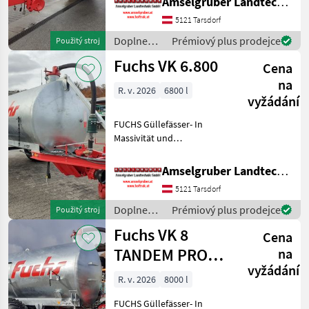
Amselgruber Landtechnik GmbH
(Stärkste Materialstärken +
Beste Materialen und Beste
5121 Tarsdorf
Komponenten der
Doplnenie
Prémiový plus prodejce
Použitý stroj
führenden TOP Hersteller!)
živin a
Fuchs VK 6.800
Sei
Cena
polievanie
/ Fuchs
na
R. v. 2026
6800 l
vyžádání
FUCHS Güllefässer- In
Massivität und
Langlebigkeit unschlagbar!
(Stärkste Materialstärken +
Amselgruber Landtechnik GmbH
Beste Materialen und Beste
5121 Tarsdorf
Komponenten der
führenden TOP Hersteller!)
Doplnenie
Prémiový plus prodejce
Použitý stroj
Sei
živin a
Fuchs VK 8
Cena
polievanie
/ Fuchs
TANDEM PRO
na
vyžádání
Austria Limited
R. v. 2026
8000 l
Edition
FUCHS Güllefässer- In