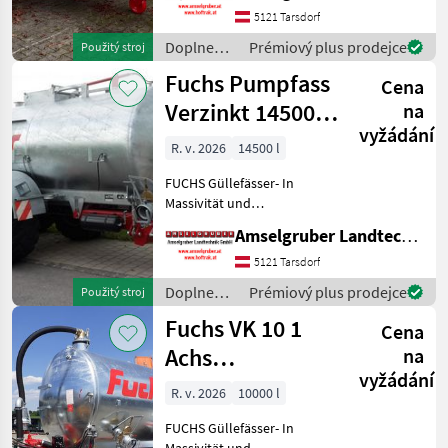
Beste Materialen und Beste
5121 Tarsdorf
Komponenten der
Doplnenie
Prémiový plus prodejce
Použitý stroj
führenden TOP Hersteller!)
živin a
Fuchs Pumpfass
Sei
Cena
polievanie
/ Fuchs
Verzinkt 14500
na
vyžádání
Liter TOP
R. v. 2026
14500 l
FUCHS Güllefässer- In
Massivität und
Langlebigkeit unschlagbar!
Amselgruber Landtechnik GmbH
(Stärkste Materialstärken +
Beste Materialen und Beste
5121 Tarsdorf
Komponenten der
Doplnenie
Prémiový plus prodejce
Použitý stroj
führenden TOP Hersteller!)
živin a
Fuchs VK 10 1
Sei
Cena
polievanie
/ Fuchs
Achs
na
vyžádání
Amselgruber
R. v. 2026
10000 l
Edition TOP
FUCHS Güllefässer- In
Massivität und