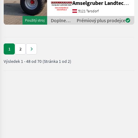
Amselgruber Landtechnik GmbH
(Stärkste Materialstärken +
Beste Materialen und Beste
5121 Tarsdorf
Komponenten der
Doplnenie
Prémiový plus prodejce
Použitý stroj
führenden TOP Hersteller!)
živin a
Sei
polievanie
/ Fuchs
1
2
Výsledek
1
-
48
od
70
(Stránka 1 od 2)