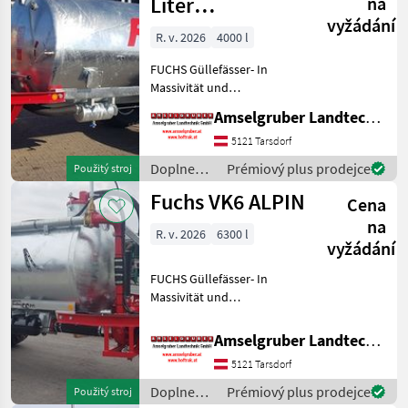
/ Fuchs
Liter
na
vyžádání
Vakuumfass
R. v. 2026
4000 l
FUCHS Güllefässer- In
Massivität und
Langlebigkeit unschlagbar!
Amselgruber Landtechnik GmbH
(Stärkste Materialstärken +
Beste Materialen und Beste
5121 Tarsdorf
Komponenten der
Doplnenie
Prémiový plus prodejce
Použitý stroj
führenden TOP Hersteller!)
živin a
Fuchs VK6 ALPIN
Sei
Cena
polievanie
/ Fuchs
na
R. v. 2026
6300 l
vyžádání
FUCHS Güllefässer- In
Massivität und
Langlebigkeit unschlagbar!
(Stärkste Materialstärken +
Amselgruber Landtechnik GmbH
Beste Materialen und Beste
5121 Tarsdorf
Komponenten der
führenden TOP Hersteller!)
Doplnenie
Prémiový plus prodejce
Použitý stroj
Sei