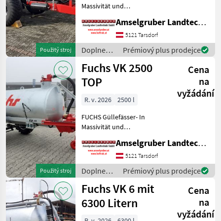
Massivität und
Langlebigkeit unschlagbar!
Amselgruber Landtechnik GmbH
(Stärkste Materialstärken +
Beste Materialen und Beste
5121 Tarsdorf
Komponenten der
Doplnenie
Prémiový plus prodejce
Použitý stroj
führenden TOP Hersteller!)
živin a
Fuchs VK 2500
Sei
Cena
polievanie
/ Fuchs
TOP
na
vyžádání
R. v. 2026
2500 l
FUCHS Güllefässer- In
Massivität und
Langlebigkeit unschlagbar!
Amselgruber Landtechnik GmbH
(Stärkste Materialstärken +
Beste Materialen und Beste
5121 Tarsdorf
Komponenten der
Doplnenie
Prémiový plus prodejce
Použitý stroj
führenden TOP Hersteller!)
živin a
Fuchs VK 6 mit
Sei
Cena
polievanie
/ Fuchs
6300 Litern
na
vyžádání
R. v. 2026
6300 l