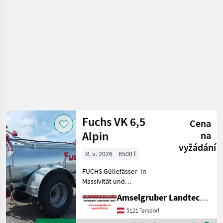
/ Fuchs
Fuchs VK 6,5
Cena
Alpin
na
vyžádání
R. v. 2026
6500 l
FUCHS Güllefässer- In
Massivität und
Langlebigkeit unschlagbar!
Amselgruber Landtechnik GmbH
(Stärkste Materialstärken +
Beste Materialen und Beste
5121 Tarsdorf
Komponenten der