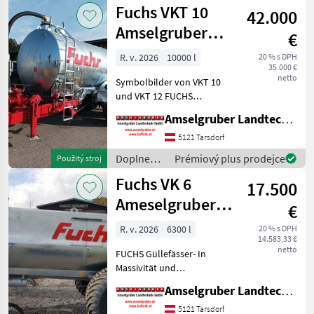
živin a
Fuchs VKT 10
Sei
42.000
polievanie
/ Fuchs
Amselgruber
€
EDITION
R. v. 2026
10000 l
20 % s DPH
35.000 €
netto
Symbolbilder von VKT 10
und VKT 12 FUCHS
Güllefässer- In Massivität
Amselgruber Landtechnik GmbH
und Langlebigkeit
unschlagbar! (Stärkste
5121 Tarsdorf
Materialstärken + Beste
Doplnenie
Prémiový plus prodejce
Použitý stroj
Materialen und Beste
živin a
Fuchs VK 6
Komponente
17.500
polievanie
/ Fuchs
Ameselgruber
€
Edition
R. v. 2026
6300 l
20 % s DPH
14.583,33 €
netto
FUCHS Güllefässer- In
Massivität und
Langlebigkeit unschlagbar!
Amselgruber Landtechnik GmbH
(Stärkste Materialstärken +
Beste Materialen und Beste
5121 Tarsdorf