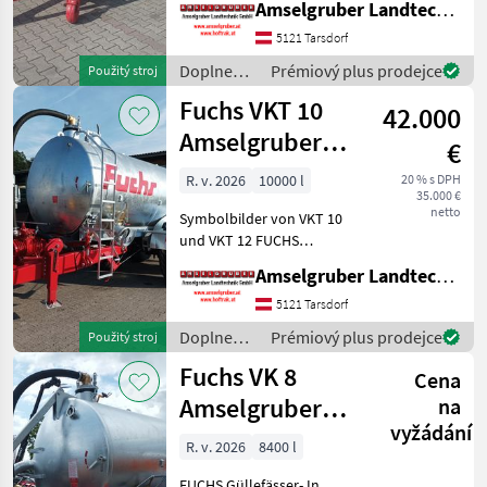
Amselgruber Landtechnik GmbH
(Stärkste Materialstärken +
Beste Materialen und Beste
5121 Tarsdorf
Komponenten der
Doplnenie
Prémiový plus prodejce
Použitý stroj
führenden TOP Hersteller!)
živin a
Fuchs VKT 10
Sei
42.000
polievanie
/ Fuchs
Amselgruber
€
EDITION
R. v. 2026
10000 l
20 % s DPH
35.000 €
netto
Symbolbilder von VKT 10
und VKT 12 FUCHS
Güllefässer- In Massivität
Amselgruber Landtechnik GmbH
und Langlebigkeit
unschlagbar! (Stärkste
5121 Tarsdorf
Materialstärken + Beste
Doplnenie
Prémiový plus prodejce
Použitý stroj
Materialen und Beste
živin a
Fuchs VK 8
Komponente
Cena
polievanie
/ Fuchs
Amselgruber
na
vyžádání
Edition 1 Achs
R. v. 2026
8400 l
TOP
FUCHS Güllefässer- In