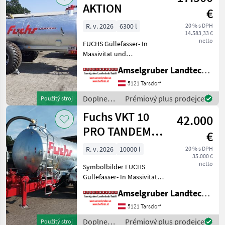
/ Fuchs
AKTION
€
R. v. 2026
6300 l
20 % s DPH
14.583,33 €
netto
FUCHS Güllefässer- In
Massivität und
Langlebigkeit unschlagbar!
Amselgruber Landtechnik GmbH
(Stärkste Materialstärken +
Beste Materialen und Beste
5121 Tarsdorf
Komponenten der
Doplnenie
Prémiový plus prodejce
Použitý stroj
führenden TOP Hersteller!)
živin a
Fuchs VKT 10
Sei
42.000
polievanie
/ Fuchs
PRO TANDEM
€
AUSTRIA
R. v. 2026
10000 l
20 % s DPH
35.000 €
netto
Symbolbilder FUCHS
Güllefässer- In Massivität
und Langlebigkeit
Amselgruber Landtechnik GmbH
unschlagbar! (Stärkste
Materialstärken + Beste
5121 Tarsdorf
Materialen und Beste
Doplnenie
Prémiový plus prodejce
Použitý stroj