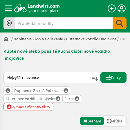
Prohledat nabídky
/
Doplnenie Živin A Polievanie
/
Cisternové Vozidlo Hnojovice
/
Fuchs
Kúpte nové alebo použité Fuchs Cisternové vozidlo
hnojovice
Takto se řadí nabídky na Landwirt.com
Filtry
x
x
Doplnenie Zivin A Polievanie
x
x
Cisternove Vozidlo Hnojovice
Fuchs
x
Vymazat všechny filtry
Seznam
Mřížka