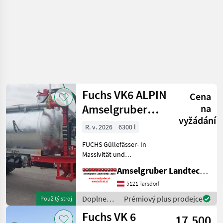
Fuchs VK6 ALPIN
Cena
Amselgruber
na
vyžádání
Edition
R. v. 2026
6300 l
FUCHS Güllefässer- In
Massivität und
Langlebigkeit unschlagbar!
Amselgruber Landtechnik GmbH
(Stärkste Materialstärken +
Beste Materialen und Beste
5121 Tarsdorf
Komponenten der
Doplnenie
Prémiový plus prodejce
Použitý stroj
führenden TOP Hersteller!)
živin a
Fuchs VK 6
Sei
17.500
polievanie