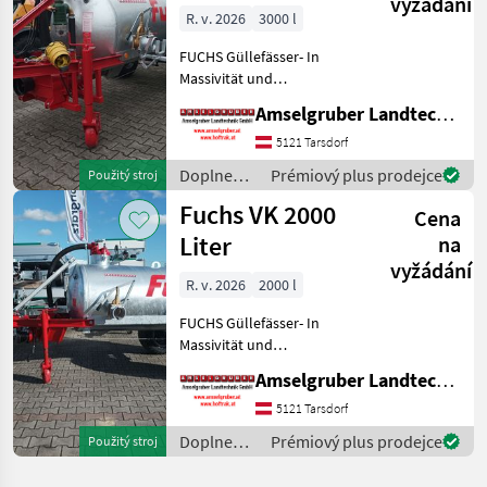
vyžádání
Hochdruckverteiler
R. v. 2026
3000 l
FUCHS Güllefässer- In
Massivität und
Langlebigkeit unschlagbar!
Amselgruber Landtechnik GmbH
(Stärkste Materialstärken +
Beste Materialen und Beste
5121 Tarsdorf
Komponenten der
Doplnenie
Prémiový plus prodejce
Použitý stroj
führenden TOP Hersteller!)
živin a
Fuchs VK 2000
Sei
Cena
polievanie
/ Fuchs
Liter
na
vyžádání
R. v. 2026
2000 l
FUCHS Güllefässer- In
Massivität und
Langlebigkeit unschlagbar!
Amselgruber Landtechnik GmbH
(Stärkste Materialstärken +
Beste Materialen und Beste
5121 Tarsdorf
Komponenten der
Doplnenie
Prémiový plus prodejce
Použitý stroj
führenden TOP Hersteller!)
živin a
Sei
polievanie