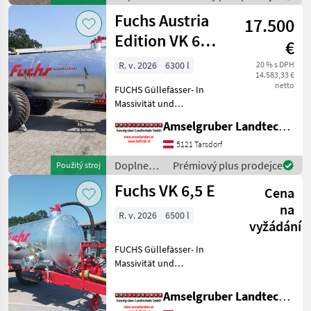
Komponenten der
živin a
Fuchs Austria
führenden TOP He
17.500
polievanie
/ Fuchs
Edition VK 6
€
6300 Liter
R. v. 2026
6300 l
20 % s DPH
14.583,33 €
Einachs TOP
netto
FUCHS Güllefässer- In
Massivität und
Langlebigkeit unschlagbar!
Amselgruber Landtechnik GmbH
(Stärkste Materialstärken +
Beste Materialen und Beste
5121 Tarsdorf
Komponenten der
Doplnenie
Prémiový plus prodejce
Použitý stroj
führenden TOP Hersteller!)
živin a
Fuchs VK 6,5 E
Sei
Cena
polievanie
/ Fuchs
na
R. v. 2026
6500 l
vyžádání
FUCHS Güllefässer- In
Massivität und
Langlebigkeit unschlagbar!
(Stärkste Materialstärken +
Amselgruber Landtechnik GmbH
Beste Materialen und Beste