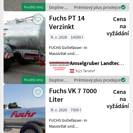
Komponenten der
Doplnenie
Prémiový plus prodejce
Použitý stroj
führenden TOP Hersteller!)
živin a
Fuchs PT 14
Sei
Cena
polievanie
/ Fuchs
Verzinkt
na
vyžádání
R. v. 2026
14500 l
FUCHS Güllefässer- In
Massivität und
Langlebigkeit unschlagbar!
Amselgruber Landtechnik GmbH
(Stärkste Materialstärken +
Beste Materialen und Beste
5121 Tarsdorf
Komponenten der
Doplnenie
Prémiový plus prodejce
Použitý stroj
führenden TOP Hersteller!)
živin a
Fuchs VK 7 7000
Sei
Cena
polievanie
/ Fuchs
Liter
na
vyžádání
R. v. 2026
7300 l
FUCHS Güllefässer- In
Massivität und
Langlebigkeit unschlagbar!