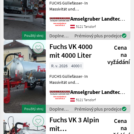
FUCHS Güllefässer- In
Massivität und
Langlebigkeit unschlagbar!
Amselgruber Landtechnik GmbH
(Stärkste Materialstärken +
Beste Materialen und Beste
5121 Tarsdorf
Komponenten der
Doplnenie
Prémiový plus prodejce
Použitý stroj
führenden TOP Hersteller!)
živin a
Fuchs VK 4000
Sei
Cena
polievanie
/ Fuchs
mit 4000 Liter
na
vyžádání
R. v. 2026
4000 l
FUCHS Güllefässer- In
Massivität und
Langlebigkeit unschlagbar!
Amselgruber Landtechnik GmbH
(Stärkste Materialstärken +
Beste Materialen und Beste
5121 Tarsdorf
Komponenten der
Doplnenie
Prémiový plus prodejce
Použitý stroj
führenden TOP Hersteller!)
živin a
Fuchs VK 3 Alpin
Sei
Cena
polievanie
/ Fuchs
mit
na