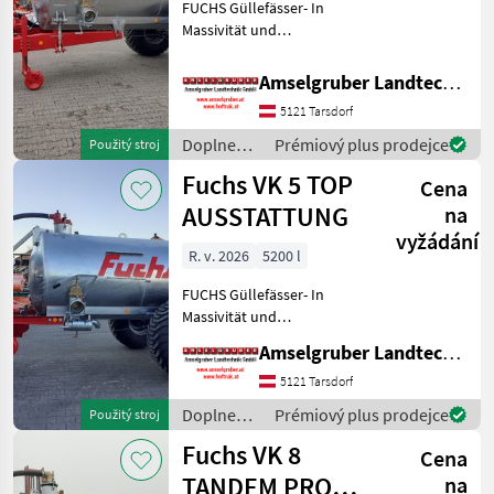
FUCHS Güllefässer- In
Massivität und
Langlebigkeit unschlagbar!
(Stärkste Materialstärken +
Amselgruber Landtechnik GmbH
Beste Materialen und Beste
5121 Tarsdorf
Komponenten der
führenden TOP Hersteller!)
Doplnenie
Prémiový plus prodejce
Použitý stroj
Sei
živin a
Fuchs VK 5 TOP
Cena
polievanie
/ Fuchs
AUSSTATTUNG
na
vyžádání
R. v. 2026
5200 l
FUCHS Güllefässer- In
Massivität und
Langlebigkeit unschlagbar!
Amselgruber Landtechnik GmbH
(Stärkste Materialstärken +
Beste Materialen und Beste
5121 Tarsdorf
Komponenten der
Doplnenie
Prémiový plus prodejce
Použitý stroj
führenden TOP Hersteller!)
živin a
Fuchs VK 8
Sei
Cena
polievanie
/ Fuchs
TANDEM PRO
na