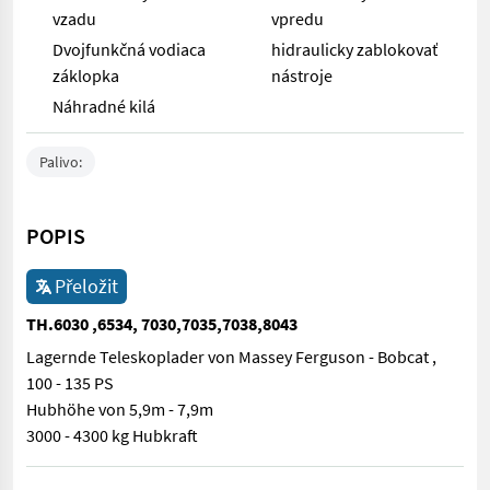
vzadu
vpredu
Dvojfunkčná vodiaca
hidraulicky zablokovať
záklopka
nástroje
Náhradné kilá
Palivo:
POPIS
Přeložit
TH.6030 ,6534, 7030,7035,7038,8043
Lagernde Teleskoplader von Massey Ferguson - Bobcat ,
100 - 135 PS
Hubhöhe von 5,9m - 7,9m
3000 - 4300 kg Hubkraft
Lagernde Teleskoplader von Massey Ferguson - Bobcat , 100 - 1