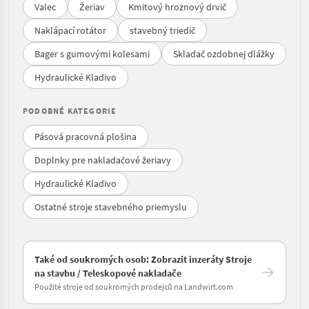
Valec
Žeriav
Kmitový hroznový drvič
Naklápací rotátor
stavebný triedič
Bager s gumovými kolesami
Skladač ozdobnej dlážky
Hydraulické Kladivo
PODOBNÉ KATEGORIE
Pásová pracovná plošina
Doplnky pre nakladačové žeriavy
Hydraulické Kladivo
Ostatné stroje stavebného priemyslu
Také od soukromých osob: Zobrazit inzeráty Stroje
na stavbu / Teleskopové nakladače
Použité stroje od soukromých prodejců na Landwirt.com