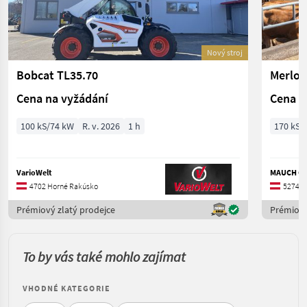
Nový stroj
Bobcat TL35.70
Merlo 
Cena na vyžádání
Cena n
100 kS/74 kW
R. v. 2026
1 h
170 kS/
VarioWelt
MAUCH Ges
4702 Horné Rakúsko
5274 H
Prémiový zlatý prodejce
Prémiový
To by vás také mohlo zajímat
VHODNÉ KATEGORIE