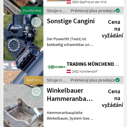
alle Anbauwerkzeuge mit
3800 Göpfritz an der Wild
MS21 oder MS25 Aufnah
Stroje na
Prémiový plus prodejce
Použitý stroj
stavbu /
Sonstige Cangini
Cena
Sonstige
na
vyžádání
Der Powertilt (Twist) ist
beidseitig schwenkbar und
feststellbar. Sie erhalten bei
uns Anbaugeräte für
Baumaschinen und Bagger
TRADING MÜNCHENDORF Handels GmbH
für Erdbewegungs-, Be- und
2482 Münchendorf
Entladearb
Stroje na
Prémiový plus prodejce
Nový stroj
stavbu /
Winkelbauer
Cena
Sonstige
Hammeranbauplatte
na
vyžádání
- System Geel
Hammeranbauplatte
SW035
Winkelbauer, System Geel
SW035 / Martin MH18,