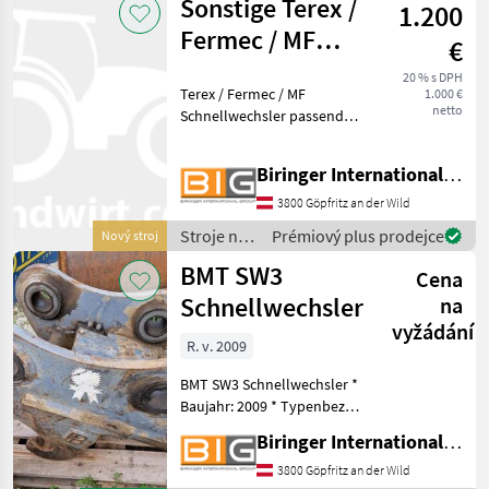
Sonstige Terex /
1.200
Geel
Fermec / MF
€
Schnellwechsler
20 % s DPH
Terex / Fermec / MF
1.000 €
netto
Schnellwechsler passend
zu 700 / 800 / 900 Modellen,
60 kg Eigengewicht
Biringer International GmbH
Abmessungen der
Aufnahme: Bolzen 45mm
3800 Göpfritz an der Wild
Stiel und Knochebreite
Stroje na
Prémiový plus prodejce
Nový stroj
180mm Bolzen
stavbu /
BMT SW3
Cena
Sonstige
Schnellwechsler
na
vyžádání
R. v. 2009
BMT SW3 Schnellwechsler *
Baujahr: 2009 * Typenbez.:
SW3/N PC38Q-8 * max.
Biringer International GmbH
Hublast: 12, 5 t * max.
Betriebsdruck: 210 bar
3800 Göpfritz an der Wild