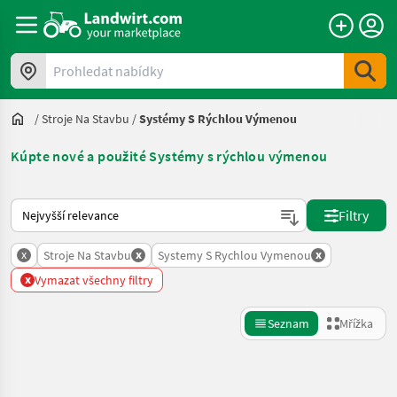
Prohledat nabídky
/
Stroje Na Stavbu
/
Systémy S Rýchlou Výmenou
Kúpte nové a použité Systémy s rýchlou výmenou
Takto se řadí nabídky na Landwirt.com
Filtry
x
x
x
Stroje Na Stavbu
Systemy S Rychlou Vymenou
x
Vymazat všechny filtry
Seznam
Mřížka