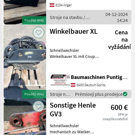
1, 25 to HOOK Lasthaken
8184 Anger
aufgeschweißt Maschinen-
04-12-2024
Einsatzgewicht: 1, 5 - 3, 5 to
Stroje na stavbu /
14:24
La
Použitý stroj
Winkelbauer
Winkelbauer XL
Cena
na
vyžádání
Schnellwechsler
Winkelbauer XL mit Coupfix
für Case CX 235,
Referenznummer: 5328
Baumaschinen Puntigam
Baumaschinen Puntigam GmbH
GmbH Unser Spezialgebiet:
8483 Deutsch Goritz
Ankauf - Verkauf -
Vermietung vo
Stroje na
Prémiový plus prodejce
Použitý stroj
stavbu /
Sonstige Henle
600 €
Winkelbauer
GV3
DPH je
neaplikovateľné
Schnellwechsler
mechanisch zu Wacker