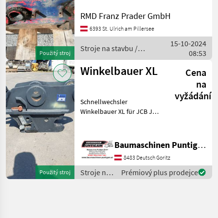
Neuson 50Z Maße laut
Fotos Stroje na stavbu
RMD Franz Prader GmbH
Systémy s rýchlou
6393 St. Ulrich am Pillersee
výmenou
15-10-2024
Stroje na stavbu /
08:53
Použitý stroj
Sonstige
Winkelbauer XL
Cena
na
vyžádání
Schnellwechsler
Winkelbauer XL für JCB JS
260, Referenznummer: 3200
Baumaschinen Puntigam
GmbH Unser Spezialgebiet:
Baumaschinen Puntigam GmbH
Ankauf - Verkauf -
8483 Deutsch Goritz
Vermietung von
Baumaschine
Stroje na
Prémiový plus prodejce
Použitý stroj
stavbu /
Winkelbauer