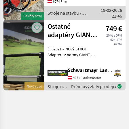
6074 Rinn
5000 Stunden Alle Angaben
19-02-2026
ohne Gewähr St
Stroje na stavbu /
21:46
Použitý stroj
Sonstige
Ostatné
749 €
adaptéry GIANT
20 % s DPH
624,17 €
– EURO
netto
Č. 62021 – NOVÝ STROJ
Adaptér - z normy GIANT na
normu Euro - s aretáciou - s
nosnosťou 1 500 kg
Schwarzmayr Landtechnik GmbH - Aurolzmünster
Predajný tím spoločnosti
Schwarzmayr vám rád
4971 Aurolzmünster
predvedie toto zar
Stroje na
Prémiový zlatý prodejce
Nový stroj
stavbu /
Sonstige