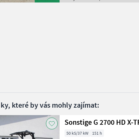
dky, které by vás mohly zajímat:
50 kS/37 kW
151 h