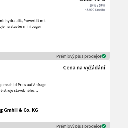
19 % s DPH
43.900 € netto
rabenräumlöffel, Ketten 90% Stroje na stavbu mini bager
Prémiový plus prodejce
Cena na vyžádání
penschild Preis auf Anfrage
g GmbH & Co. KG
Prémiový plus prodejce