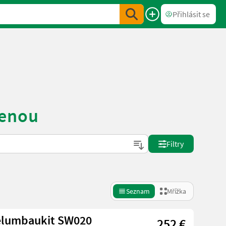
Přihlásit se
menou
Filtry
Seznam
Mřížka
elumbaukit SW020
252 €