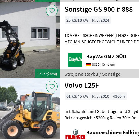
Sonstige GS 900 # 888
25 kS/18 kW
R. v. 2024
1X ARBEITSSCHEINWERFER (LED)2X DO
MECHANISCHGEGENGEWICHT UNTER DE
WERKZEUGAUFNAHMEMotor- Moderner 
Dreizylinderdieselmotor, Typ
BayWa GMZ SÜD
83104 Schönau
Stroje na stavbu / Sonstige
Použitý stroj
Volvo L25F
61 kS/45 kW
R. v. 2010
4300 h
mit Schaufel und Gabelträger und 3 hydr
Betriebsgewicht: 5200kg Reifen 70% Der 
Zustand!! BAUMASCHINEN FALKIN
Baumaschinen Falkin