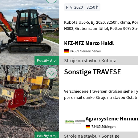
R. v. 2020
3250 h
Kubota U56-5, Bj. 2020, 3250h, Klima, Kombihydraulik, Powertilt mit
HS03, G
KFZ-NFZ Marco Haidl
94089 Neureichenau
Stroje na stavbu / Kubota
Použitý stroj
Sonstige TRAVESE
Verschiedene Traversen Größen siehe Ty
per e mail danke Stroje na stavbu Ostatné stroje stavebného
priemyslu
Agrarsysteme Hornun
73485 Zöbingen
Stroje na stavbu / Sonstige
Použitý stroj