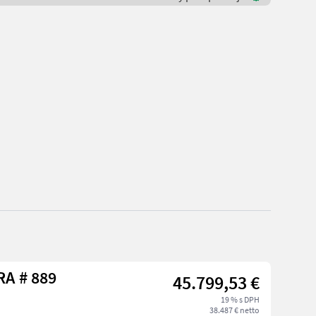
Sonstige G 2700 HD X-TRA # 889
45.799,53 €
19 % s DPH
38.487 € netto