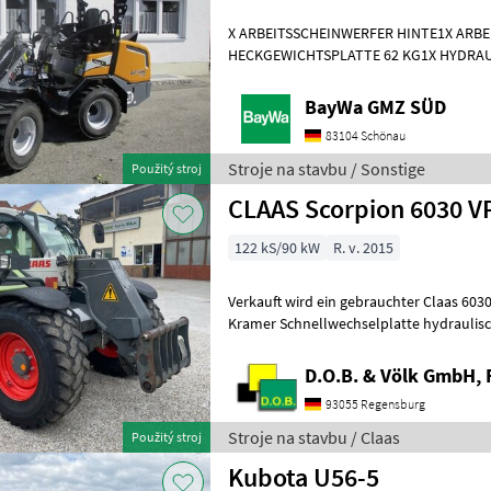
X ARBEITSSCHEINWERFER HINTE1X ARB
HECKGEWICHTSPLATTE 62 KG1X HYDRAU
DPPPEL31X15.50-15 SKIDDATENBESCHE
KMDRUCKFREIER
BayWa GMZ SÜD
83104 Schönau
Stroje na stavbu / Sonstige
Použitý stroj
CLAAS Scorpion 6030 V
122 kS/90 kW
R. v. 2015
Verkauft wird ein gebrauchter Claas 6030
Kramer Schnellwechselplatte hydraulisc
Langsamfahreinrichtung - Mot
D.O.B. & Völk GmbH, 
93055 Regensburg
Stroje na stavbu / Claas
Použitý stroj
Kubota U56-5