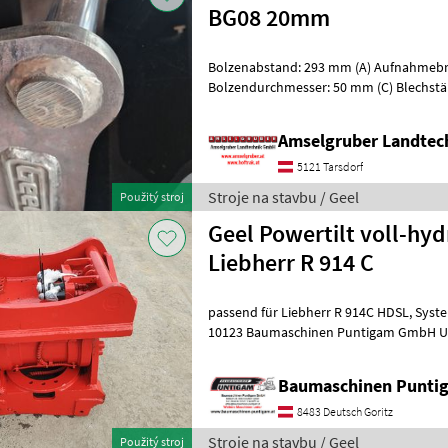
BG08 20mm
Bolzenabstand: 293 mm (A) Aufnahmebre
Bolzendurchmesser: 50 mm (C) Blechstärke: 20 mm passend für 7 - 10
to Bagger Material: S355J2G3 Oberfl
Amselgruber Landte
5121 Tarsdorf
Stroje na stavbu / Geel
Použitý stroj
Geel Powertilt voll-hyd
Liebherr R 914 C
passend für Liebherr R 914C HDSL, System OQ 70, Referenznummer:
10123 Baumaschinen Puntigam GmbH Unser Spezialgebiet: Ankauf -
Verkauf - Vermietung von Baumaschi
Baumaschinen Punt
8483 Deutsch Goritz
Stroje na stavbu / Geel
Použitý stroj