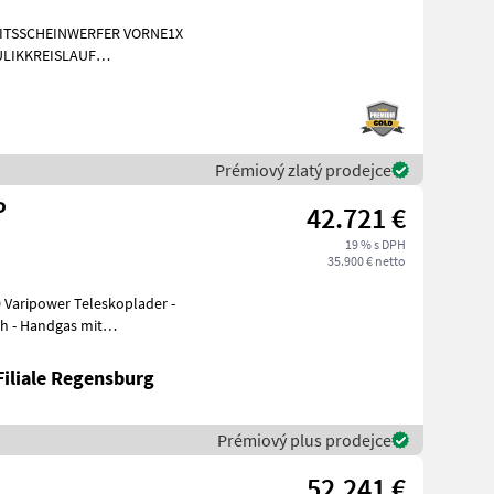
EITSSCHEINWERFER VORNE1X
LIKKREISLAUF
INIGUNG BRD 20
Prémiový zlatý prodejce
P
42.721 €
19 % s DPH
35.900 € netto
 Varipower Teleskoplader -
h - Handgas mit
orvorwärmung ü
Filiale Regensburg
Prémiový plus prodejce
52.241 €