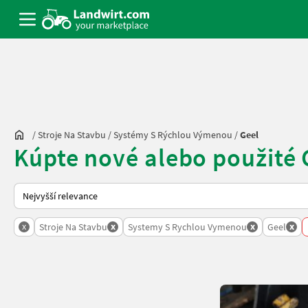
/
Stroje Na Stavbu
/
Systémy S Rýchlou Výmenou
/
Geel
Kúpte nové alebo použité
Takto se řadí nabídky na Landwirt.com
x
x
x
x
Stroje Na Stavbu
Systemy S Rychlou Vymenou
Geel