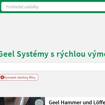
Prohledat nabídky
 Geel Systémy s rýchlou vý
x
Vymazat všechny filtry
Geel Hammer und Löff