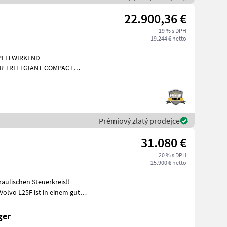
22.900,36 €
19 % s DPH
19.244 € netto
PPELTWIRKEND
R TRITTGIANT COMPACT
Kubota
Prémiový zlatý prodejce
31.080 €
20 % s DPH
25.900 € netto
aulischen Steuerkreis!!
Volvo L25F ist in einem guten
ger