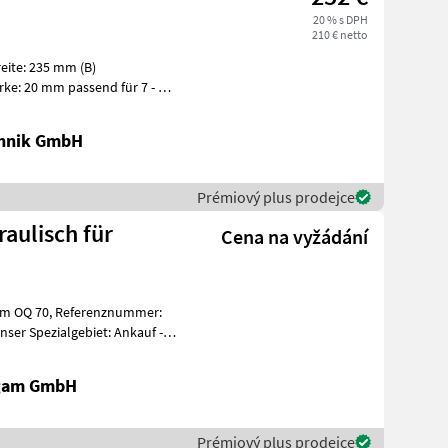
20 % s DPH
210 € netto
ite: 235 mm (B)
chnik GmbH
Prémiový plus prodejce
raulisch für
Cena na vyžádání
igam GmbH
Prémiový plus prodejce