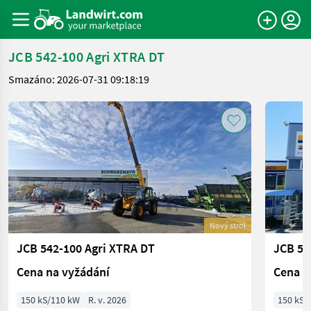
JCB 542-100 Agri XTRA DT
Smazáno: 2026-07-31 09:18:19
Nový stroj
JCB 542-100 Agri XTRA DT
JCB 55
Cena na vyžádání
Cena n
150 kS/110 kW
R. v. 2026
150 kS/