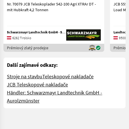
Nr. 70079 JCB Teleskoplader 542-100 Agri XTRAr DT -
JCB 555-2
mit Hubkraft 4,2 Tonnen
Load Man
Schwarzmayr Landtechnik GmbH - Schlitters
Landtechn
6262 Tirolsko
9500 K
Prémiový zlatý prodejce
Prémiový
Další zajímavé odkazy:
Stroje na stavbu
Teleskopové nakladače
JCB Teleskopové nakladače
Händler: Schwarzmayr Landtechnik GmbH -
Aurolzmünster