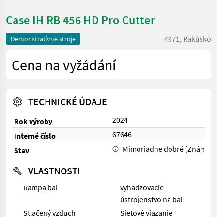
Case IH RB 456 HD Pro Cutter
4971, Rakúsko
Demonstratívne stroje
Cena na vyžádání
TECHNICKÉ ÚDAJE
2024
Rok výroby
67646
Interné číslo
Mimoriadne dobré (Známka 
Stav
VLASTNOSTI
Rampa bal
vyhadzovacie
ústrojenstvo na bal
Stlačený vzduch
Sietové viazanie