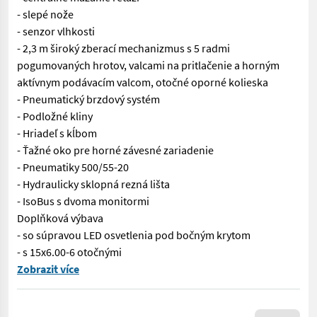
- slepé nože
- senzor vlhkosti
- 2,3 m široký zberací mechanizmus s 5 radmi
pogumovaných hrotov, valcami na pritlačenie a horným
aktívnym podávacím valcom, otočné oporné kolieska
- Pneumatický brzdový systém
- Podložné kliny
- Hriadeľ s kĺbom
- Ťažné oko pre horné závesné zariadenie
- Pneumatiky 500/55-20
- Hydraulicky sklopná rezná lišta
- IsoBus s dvoma monitormi
Doplňková výbava
- so súpravou LED osvetlenia pod bočným krytom
- s 15x6.00-6 otočnými
Číslo výrobku: 67646 Lis na okrúhle balíky s 56 stlačenými bal
Zobrazit více