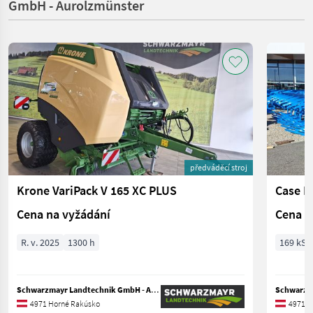
GmbH - Aurolzmünster
předváděcí stroj
Krone VariPack V 165 XC PLUS
Case I
Cena na vyžádání
Cena n
R. v. 2025
1300 h
169 kS/
Schwarzmayr Landtechnik GmbH - Aurolzmünster
4971 Horné Rakúsko
4971 H