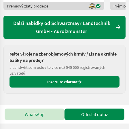
Prémiový zlatý prodejce
Prémiový
Další nabídky od Schwarzmayr Landtechnik
GmbH - Aurolzmünster
Máte Stroje na zber objemových krmív / Lis na okrúhle
balíky na prodej?
a Landwirt.com oslovíte více než 545 000 registrovaných
uživatelů.
Inzerujte zdarma
WhatsApp
Odeslat dotaz