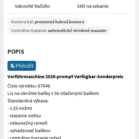
Valcovité tlačidlo
Stôl na sekanie
Komora bal:
premenná balová komora
Centrálne mazanie:
automatické stredové mazanie
POPIS
Přeložit
Vorführmaschine 2026-prompt Verfügbar-Sonderpreis
Číslo výrobku: 67646
Lis na okrúhle balíky s 56 stlačenými balíkmi
Štandardná výbava:
- s 25 nožmi
- viazanie sieťou
- nekonečný remeň
- vyhadzovač balíkov
- centrálne mazanie reťazí