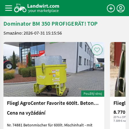
Dominator BM 350 PROFIGERÄT! TOP
Smazáno: 2026-07-31 15:15:56
Použitý stroj
Fliegl AgroCenter Favorite 600lt. Betonmischer
8.770,8
Cena na vyžádání
20 % s DPH
7.309 € nett
Nr. 74881 Betonmischer für 600lt. Mischinhalt - mit