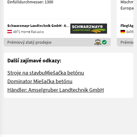
Einfülldurchmesser: 1300
Mischmeister »1000 
Europapa
Schwarzmayr Landtechnik GmbH - Aurolzmünster
Fliegl Ag
4971 Horné Rakúsko
84556 
Prémiový zlatý prodejce
Prémiový
Další zajímavé odkazy:
Stroje na stavbu
Miešačka betónu
Dominator Miešačka betónu
Händler: Amselgruber Landtechnik GmbH