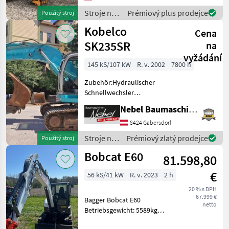
Stroje na stavbu Pásový
Stroje na
Prémiový plus prodejce
Použitý stroj
báger
stavbu /
Kobelco
Cena
Case IH
SK235SR
na
vyžádání
145 kS/107 kW
R. v. 2002
7800 h
Zubehör:Hydraulischer
Schnellwechsler
Baumaschinentechnik SW3,
Nebel Baumaschinen
1Tieflöffel
1400mm.Eigengewicht:ca.26000Kg.Breite
8424 Gabersdorf
2999mm.Laufwerk 90%.
Stroje na
Prémiový zlatý prodejce
Použitý stroj
Stroje na stavbu Pásový
stavbu /
Bobcat E60
báger
81.598,80
Kobelco
€
56 kS/41 kW
R. v. 2023
2 h
20 % s DPH
67.999 €
Bagger Bobcat E60
netto
Betriebsgewicht: 5589kg
Förderleistung: 138, 5 l/min