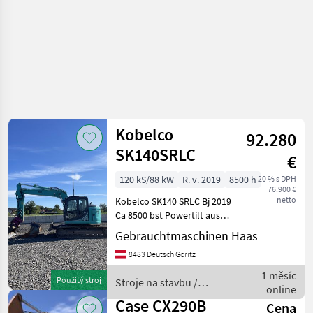
Kobelco
92.280
SK140SRLC
€
120 kS/88 kW
R. v. 2019
8500 h
20 % s DPH
76.900 €
netto
Kobelco SK140 SRLC Bj 2019
Ca 8500 bst Powertilt aus
BJ 2025 3 Löffel
Gebrauchtmaschinen Haas
Hydraulischer
8483 Deutsch Goritz
Schnellwechsler Alle
Leitungen Klima Laufwerk
1 měsíc
Použitý stroj
Stroje na stavbu /
ca 70% gepflegte
online
Kobelco
Case CX290B
Cena