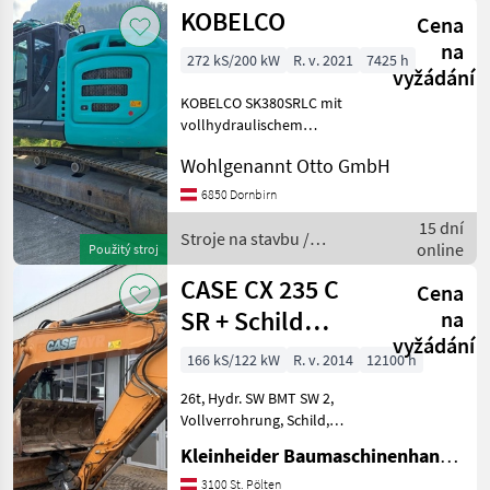
KOBELCO
Cena
na
272 kS/200 kW
R. v. 2021
7425 h
vyžádání
KOBELCO SK380SRLC mit
vollhydraulischem
Schnellwechsler Oilquick
Wohlgenannt Otto GmbH
OQ70/55; Stroje na stavbu
Pásový báger
6850 Dornbirn
15 dní
Stroje na stavbu /
online
Použitý stroj
Kobelco
CASE CX 235 C
Cena
SR + Schild
na
vyžádání
trimble
166 kS/122 kW
R. v. 2014
12100 h
26t, Hydr. SW BMT SW 2,
Vollverrohrung, Schild,
Vorberitung Trimble, Hub-
Kleinheider Baumaschinenhandel GmbH.
Schwenkbegrenzung
logtronics, 1 Tieflöffel
3100 St. Pölten