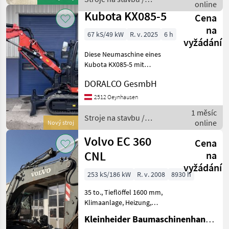
Heckschwenkradius
online
Doosan
besonders für been
Kubota KX085-5
Cena
na
67 kS/49 kW
R. v. 2025
6 h
vyžádání
Diese Neumaschine eines
Kubota KX085-5 mit
schwenkbarem
DORALCO GesmbH
Verstellausleger stammt
aus dem Baujahr 2025 und
2512 Oeynhausen
weist lediglich 6
1 měsíc
Betriebsstunden auf.
Stroje na stavbu /
online
Nový stroj
Ausgestattet mit Powe
Kubota
Volvo EC 360
Cena
CNL
na
vyžádání
253 kS/186 kW
R. v. 2008
8930 h
35 to., Tieflöffel 1600 mm,
Klimaanlage, Heizung,
Radio Stroje na stavbu
Kleinheider Baumaschinenhandel GmbH.
Pásový báger