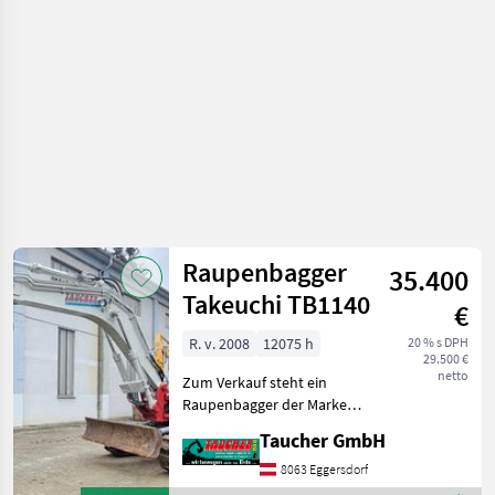
Kobelco
Raupenbagger
35.400
Takeuchi TB1140
€
R. v. 2008
12075 h
20 % s DPH
29.500 €
netto
Zum Verkauf steht ein
Raupenbagger der Marke
Takeuchi Modell TB1140 in
Taucher GmbH
gutem Zustand. Baujahr:
2008 Betriebsstunden:
8063 Eggersdorf
12.075 h Einsatzgewicht: