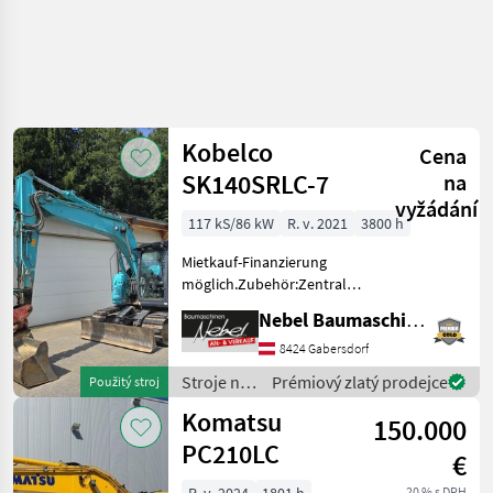
Kobelco
Cena
SK140SRLC-7
na
vyžádání
117 kS/86 kW
R. v. 2021
3800 h
Mietkauf-Finanzierung
möglich.Zubehör:Zentralschmierung,
Powertilt, 2 Tieflöffel
Nebel Baumaschinen
600mm 1000mm
1Böschungslöffel 2000mm.
8424 Gabersdorf
Stroje na stavbu Pásový
Stroje na
Prémiový zlatý prodejce
Použitý stroj
báger
stavbu /
Komatsu
150.000
Kobelco
PC210LC
€
20 % s DPH