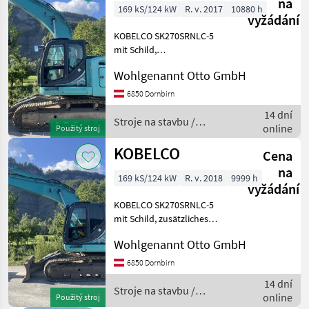
na
169 kS/124 kW
R. v. 2017
10880 h
vyžádání
KOBELCO SK270SRNLC-5
mit Schild,
vollhydraulischem
Wohlgenannt Otto GmbH
Schnellwechsler
Winkelbauer Combi3,
6850 Dornbirn
Zusatzheckgewicht,
14 dní
Lasthalteventile an allen
Stroje na stavbu /
online
Použitý stroj
Zylindern, Schutzgitter
Kobelco
unteres K
KOBELCO
Cena
na
169 kS/124 kW
R. v. 2018
9999 h
vyžádání
KOBELCO SK270SRNLC-5
mit Schild, zusätzliches
Heckgewicht,
Wohlgenannt Otto GmbH
vollhydraulischer
Schnellwechsler
6850 Dornbirn
Winkelbauer; unteres
14 dní
Frontschutzgitter; Stroje na
Stroje na stavbu /
online
Použitý stroj
stavbu Pásový báger
Kobelco