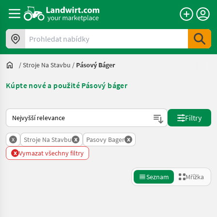
Prohledat nabídky
/
Stroje Na Stavbu
/
Pásový Báger
Kúpte nové a použité Pásový báger
Takto se řadí nabídky na Landwirt.com
Filtry
x
x
x
Stroje Na Stavbu
Pasovy Bager
x
Vymazat všechny filtry
Seznam
Mřížka