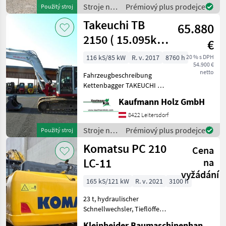
Stroje na
Prémiový plus prodejce
Použitý stroj
stavbu /
Takeuchi TB
65.880
CAT
2150 ( 15.095kg )
€
mit Schwenkarm
116 kS/85 kW
R. v. 2017
8760 h
20 % s DPH
54.900 €
netto
Fahrzeugbeschreibung
Kettenbagger TAKEUCHI TB
2150 Bj. 2017 lt. Zähler
Kaufmann Holz GmbH
8.760 Stunden 85 KW 15.075
KG - hydr. Schnellwechsler -
8422 Leitersdorf
Tieflöffel - Bösch
Stroje na
Prémiový plus prodejce
Použitý stroj
stavbu /
Komatsu PC 210
Cena
Takeuchi
LC-11
na
vyžádání
165 kS/121 kW
R. v. 2021
3100 h
23 t, hydraulischer
Schnellwechsler, Tieflöffel
600 mm, Tieflöffel 1300
Kleinheider Baumaschinenhandel GmbH.