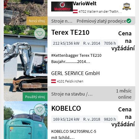
Zusatzhydraulikablass
VarioWelt
270bar Reißkraft, Löffel: 47
4702 Wallern an der Trattnach
841 N Wir freuen uns auf
deinen Besu
Stroje na
Prémiový zlatý prodejce
Nový stroj
stavbu /
Terex TE210
Cena
Bobcat
na
212 kS/156 kW
R. v. 2014
7056 h
vyžádání
#Kettenbagger Terex TE210
Baujahr.............2014
S/N.................0551
GERL SERVICE GmbH
Stundenzähler.......7056
Motor...............156 kW, 6 Zyl.
4101 Feldkirchen
Deutz Gewicht...........
1 měsíc
Stroje na stavbu /
online
Použitý stroj
Terex
KOBELCO
Cena
na
169 kS/124 kW
R. v. 2018
9820 h
vyžádání
KOBELCO SK270SRNLC-5
mit Schild,