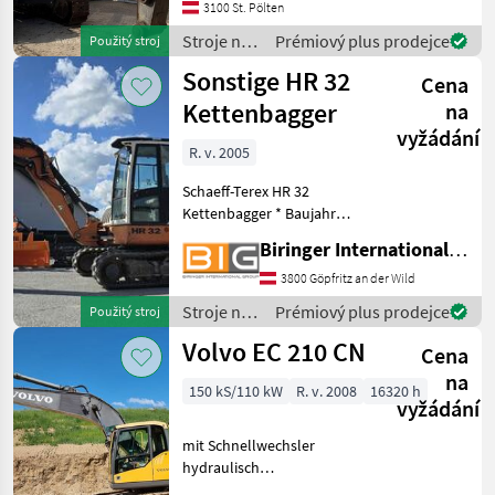
3100 St. Pölten
Stroje na
Prémiový plus prodejce
Použitý stroj
stavbu /
Sonstige HR 32
Cena
Volvo
Kettenbagger
na
vyžádání
R. v. 2005
Schaeff-Terex HR 32
Kettenbagger * Baujahr
2005 * Gewicht: ca. 8000 Kg
Biringer International GmbH
* Leistung: 54 kW Stroje na
stavbu Pásový báger
3800 Göpfritz an der Wild
Stroje na
Prémiový plus prodejce
Použitý stroj
stavbu /
Volvo EC 210 CN
Cena
Sonstige
na
150 kS/110 kW
R. v. 2008
16320 h
vyžádání
mit Schnellwechsler
hydraulisch
Baumaschinentechnik SW2,