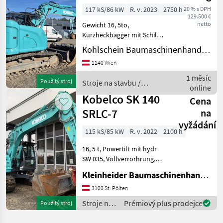
117 kS/86 kW
R. v. 2023
2750 h
20 % s DPH
129.500 €
netto
Gewicht 16, 5to,
Kurzheckbagger mit Schild,
600mm Stahlplatten mit
Kohlschein Baumaschinenhandel GmbH
Gummipads, komplette
1140 Wien
Ausstattung,
Zentralschmieranlage,
1 měsíc
Použitý stroj
Stroje na stavbu /
hydr. Schnellwechsler
online
Kobelco
SW035/Martin MH18, 2
Kobelco SK 140
Cena
SRLC-7
na
vyžádání
115 kS/85 kW
R. v. 2022
2100 h
16, 5 t, Powertilt mit hydr
SW 035, Vollverrorhrung,
Klima, Zentralschmierung,
Kleinheider Baumaschinenhandel GmbH.
2 TL , 1 Böschungslöffel,
Eisenketten mit
3100 St. Pölten
Eisenplatten und
Stroje na
Prémiový plus prodejce
Použitý stroj
geschraubten
stavbu /
GummipadsKob St