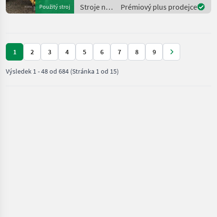
stavbu Pásový báger
Stroje na
Prémiový plus prodejce
Použitý stroj
stavbu /
Kobelco
1
2
3
4
5
6
7
8
9
Výsledek
1
-
48
od
684
(Stránka 1 od 15)