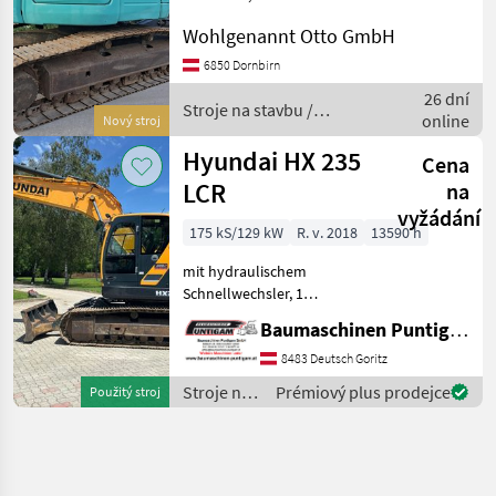
vollhydraulischer
Wohlgenannt Otto GmbH
Schnellwechsler
Winkelbauer, Kleenoilfilter,
6850 Dornbirn
Zahnlöffel, zusätzliches
26 dní
Heckgewicht; MS05042
Stroje na stavbu /
online
Nový stroj
Stroje na stavbu Pásov
Kobelco
Hyundai HX 235
Cena
LCR
na
vyžádání
175 kS/129 kW
R. v. 2018
13590 h
mit hydraulischem
Schnellwechsler, 1
Tieflöffel, 1
Baumaschinen Puntigam GmbH
HCBöschungslöffel
Referenznummer: 20705
8483 Deutsch Goritz
Baumaschinen Puntigam
Stroje na
Prémiový plus prodejce
Použitý stroj
GmbH Unser Spezialgebiet:
stavbu /
Ankauf - Verkauf - Verm
Hyundai