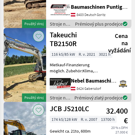
2 Tieflöffel, 1
Baumaschinen Puntigam GmbH
Böschungslöffel
8483 Deutsch Goritz
Referenznummer: 20479
Baumaschinen Puntigam
Stroje na
Prémiový plus prodejce
Použitý stroj
GmbH Unser Spezialgebiet:
stavbu /
Takeuchi
Ank
Cena
Volvo
TB2150R
na
vyžádání
116 kS/85 kW
R. v. 2021
3021 h
Mietkauf-Finanzierung
möglich. Zubehör:Klima,
Kamera, Powertilt,
Nebel Baumaschinen
Zentralschmierung, 2
Tieflöffel 600mm 1000mm
8424 Gabersdorf
1Böschungslöffel 1800mm.
Stroje na
Prémiový zlatý prodejce
Použitý stroj
Stroje na stavbu Pásový
stavbu /
JCB JS210LC
báger
32.400
Takeuchi
€
174 kS/128 kW
R. v. 2007
13700 h
20 % s DPH
Gewicht ca. 21to, 600m
27.000 €