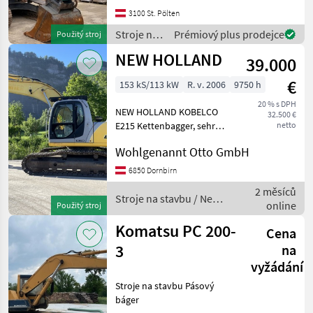
3100 St. Pölten
Stroje na
Prémiový plus prodejce
Použitý stroj
stavbu /
NEW HOLLAND
39.000
Kobelco
€
153 kS/113 kW
R. v. 2006
9750 h
20 % s DPH
NEW HOLLAND KOBELCO
32.500 €
E215 Kettenbagger, sehr
netto
schöne Maschine mit
Wohlgenannt Otto GmbH
hydraulischem
Schnellwechsler BMT02,
6850 Dornbirn
Zahnlöffel Stroje na stavbu
2 měsíců
Pásový báger
Stroje na stavbu / New
online
Použitý stroj
Holland
Komatsu PC 200-
Cena
3
na
vyžádání
Stroje na stavbu Pásový
báger