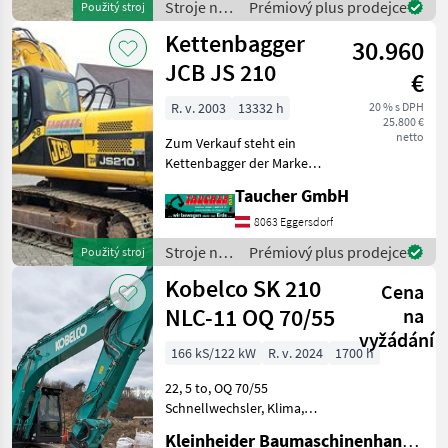
Stroje na
Prémiový plus prodejce
Použitý stroj
14.700 kg Der B
stavbu /
Kettenbagger
30.960
Takeuchi
JCB JS 210
€
R. v. 2003
13332 h
20 % s DPH
25.800 €
netto
Zum Verkauf steht ein
Kettenbagger der Marke
JCB Modell JS 210 in gutem
Taucher GmbH
Zustand. Baujahr: 2003
Betriebsstunden: 13.332 h
8063 Eggersdorf
Einsatzgewicht: 22.000 kg
Stroje na
Prémiový plus prodejce
Použitý stroj
Der Bagger
stavbu /
Kobelco SK 210
Cena
JCB
NLC-11 OQ 70/55
na
vyžádání
166 kS/122 kW
R. v. 2024
1700 h
22, 5 to, OQ 70/55
Schnellwechsler, Klima,
2800 mm breit Stroje na
Kleinheider Baumaschinenhandel GmbH.
stavbu Pásový báger