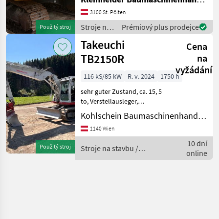
mm, Böschungslöffel 2000
mm, Monoblockausleger,
3100 St. Pölten
HCU C Zusatzuhydraulik
Stroje na
Prémiový plus prodejce
Použitý stroj
Stroje na stavbu Pás
stavbu /
Takeuchi
Cena
Komatsu
TB2150R
na
vyžádání
116 kS/85 kW
R. v. 2024
1750 h
sehr guter Zustand, ca. 15, 5
to, Verstellausleger,
Stahlkette mit Gummipads,
Kohlschein Baumaschinenhandel GmbH
Powertilt und Löffelset
1140 Wien
Stroje na stavbu Pásový
báger
10 dní
Použitý stroj
Stroje na stavbu /
online
Takeuchi