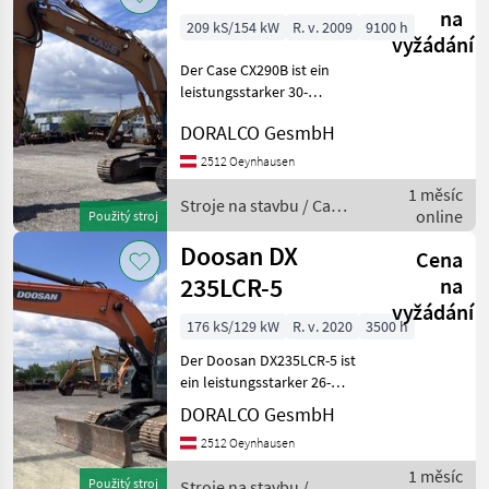
na
209 kS/154 kW
R. v. 2009
9100 h
vyžádání
Der Case CX290B ist ein
leistungsstarker 30-
Tonnen-Kettenbagger der
DORALCO GesmbH
B-Serie, der sich durch seine
drei wählbaren Arbeitsmodi
2512 Oeynhausen
(A-, H- und SP-Mode)
1 měsíc
besonders flexibel
Stroje na stavbu / Case
online
Použitý stroj
IH
Doosan DX
Cena
235LCR-5
na
vyžádání
176 kS/129 kW
R. v. 2020
3500 h
Der Doosan DX235LCR-5 ist
ein leistungsstarker 26-
Tonnen-Kurzheck-
DORALCO GesmbH
Kettenbagger der -5
2512 Oeynhausen
Generation, der sich durch
seinen geringen
1 měsíc
Použitý stroj
Stroje na stavbu /