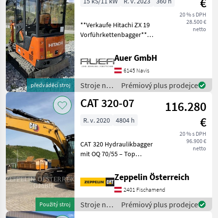
€
15 kS/11 kW
R. v. 2023
360 h
20 % s DPH
28.500 €
**Verkaufe Hitachi ZX 19
netto
Vorführkettenbagger**
**Allgemeine
Informationen:** Der
Auer GmbH
angebotene Kettenbagger
6145 Navis
ist ein Modell der
renommierten Marke
Stroje na
Prémiový plus prodejce
předváděcí stroj
Hitachi, bekannt f
stavbu /
CAT 320-07
116.280
Hitachi
€
R. v. 2020
4804 h
20 % s DPH
96.900 €
CAT 320 Hydraulikbagger
netto
mit OQ 70/55 – Top
ausgestattet, sofort
verfügbar (English below).
Zeppelin Österreich
Letzter Service bei 4.619
2401 Fischamend
Betriebsstunden
durchgeführt. Einsatzbereit
Stroje na
Prémiový plus prodejce
Použitý stroj
ohne
stavbu /