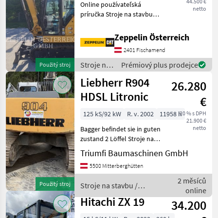
44.500 €
Online používateľská
netto
príručka Stroje na stavbu
Pásový báger
Zeppelin Österreich
2401 Fischamend
Stroje na
Prémiový plus prodejce
Použitý stroj
stavbu /
Liebherr R904
26.280
CAT
HDSL Litronic
€
125 kS/92 kW
R. v. 2002
11958 h
20 % s DPH
21.900 €
netto
Bagger befindet sie in guten
zustand 2 Löffel Stroje na
stavbu Pásový báger
Triumfi Baumaschinen GmbH
5500 Mitterberghütten
2 měsíců
Použitý stroj
Stroje na stavbu /
online
Liebherr
Hitachi ZX 19
34.200