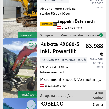
R. v. 2024
1801 h
125.000 €
netto
Air Conditioner Stroje na
stavbu Pásový báger
Zeppelin Österreich
2401 Fischamend
Stroje na
Prémiový plus prodejce
Použitý stroj
stavbu /
Kubota KX060-5
83.988
Komatsu
inkl. Powertilt
€
48 kS/35 kW
R. v. 2023
990 h
20 % s DPH
69.990 €
netto
!ZU VERKAUFEN! Bei
Interesse einfach
telefonisch melden.
Maschinenhandel & Vermietung Eder
Maschine befindet sich in
8812 St.Lambrecht
einen sehr guten Zustand!
Sofort Einsatzbereit. Mit
14 dní
Použitý stroj
Stroje na stavbu /
freundlichen Grüßen
online
Kubota
KOBELCO
Cena