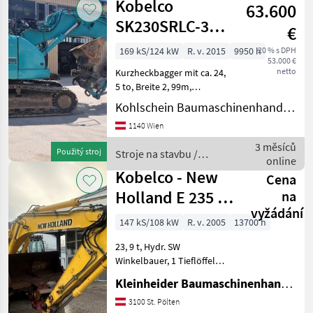
Kobelco
63.600
CAT
SK230SRLC-3
€
Kurzheckbagger
169 kS/124 kW
R. v. 2015
9950 h
20 % s DPH
53.000 €
netto
Kurzheckbagger mit ca. 24,
5 to, Breite 2, 99m,
Zusatzgegengewicht
Kohlschein Baumaschinenhandel GmbH
(+1400kg), komplette
1140 Wien
hydraulische Verrohrung,
Zentralschmieranlage,
3 měsíců
Použitý stroj
Stroje na stavbu /
hydraulischer
online
Kobelco
Schnellwechsler BM
Kobelco - New
Cena
Holland E 235 SR
na
vyžádání
- 1ES
147 kS/108 kW
R. v. 2005
13700 h
23, 9 t, Hydr. SW
Winkelbauer, 1 Tieflöffel
1300 mm., 1 hydr. bölö 2000
Kleinheider Baumaschinenhandel GmbH.
mm, Hammer-
Greiferleitung Stroje na
3100 St. Pölten