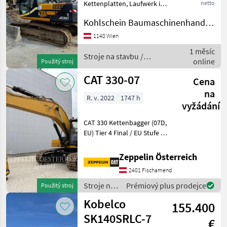
Kettenplatten, Laufwerk in
netto
gutem Zustand, inkl.
Kohlschein Baumaschinenhandel GmbH
hydraulischer
Schnellwechsler BMT SW2,
1140 Wien
1 Tieflöffel, 1 hydraulischer
1 měsíc
Böschungslöffel Stroje n
Stroje na stavbu /
online
Použitý stroj
JCB
CAT 330-07
Cena
na
R. v. 2022
1747 h
vyžádání
CAT 330 Kettenbagger (07D,
EU) Tier 4 Final / EU Stufe V
Motor Premiumkabine mit
360° Kamera Reach-
Zeppelin Österreich
Ausleger 6, 15 m + Stiel 3, 20
2401 Fischamend
m (HD) Hydraulikpaket inkl.
Zusatzs
Stroje na
Prémiový plus prodejce
Použitý stroj
stavbu /
Kobelco
155.400
CAT
SK140SRLC-7
€