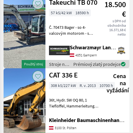
Takeuchi TB 070
18.500
Sonstige
€
57 kS/42 kW
18590 h
s DPH od
obchodníka
Č. 70473 Bager - so 4-
16.371,68 €
valcovým motorom - s
netto
vlastnou hmotnosťou 7, 2
to. - s vyrovnávacou
Schwarzmayr Landtechnik GmbH - Gampern
lopatou 135 cm - s hlbokou
4851 Gampern
lopatou 30 cm - s hlbokou
lopatou 60 cm - s lopa
Stroje na
Prémiový zlatý prodejce
Použitý stroj
stavbu /
CAT 336 E
Cena
Takeuchi
na
308 kS/227 kW
R. v. 2013
10700 h
vyžádání
36t, Hydr. SW OQ 80, 1
Tieflöffel, Hammerleitung,
Greiferleitung, 1
Böschungslöffel Stroje na
Kleinheider Baumaschinenhandel GmbH.
stavbu Pásový báger
3100 St. Pölten