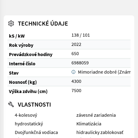
TECHNICKÉ ÚDAJE
138 / 101
kS / kW
2022
Rok výroby
650
Prevádzkové hodiny
6988059
Interné číslo
Mimoriadne dobré (Známka 
Stav
4300
Nosnosť (kg)
7500
Výška zdvihu (cm)
VLASTNOSTI
4-kolesový
závesné zariadenia
hydrostatický
Klimatizácia
Dvojfunkčná vodiaca
hidraulicky zablokovať