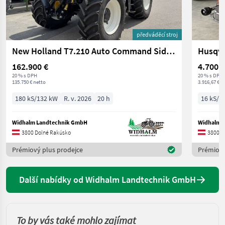
předváděcí stroj
New Holland T7.210 Auto Command SideWinder II (Stage V)
162.900 €
4.700 €
20 % s DPH
20 % s DPH
135.750 € netto
3.916,67 € n
180 kS/132 kW
R. v. 2026
20 h
16 kS/1
Widhalm Landtechnik GmbH
Widhalm 
3800 Dolné Rakúsko
3800 D
Prémiový plus prodejce
Prémiový
Další nabídky od Widhalm Landtechnik GmbH
To by vás také mohlo zajímat