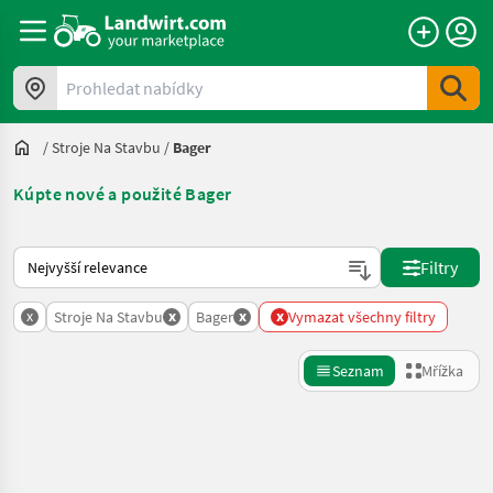
Prohledat nabídky
/
Stroje Na Stavbu
/
Bager
Kúpte nové a použité Bager
Takto se řadí nabídky na Landwirt.com
Filtry
x
x
x
x
Stroje Na Stavbu
Bager
Vymazat všechny filtry
Seznam
Mřížka
Zpřesnit