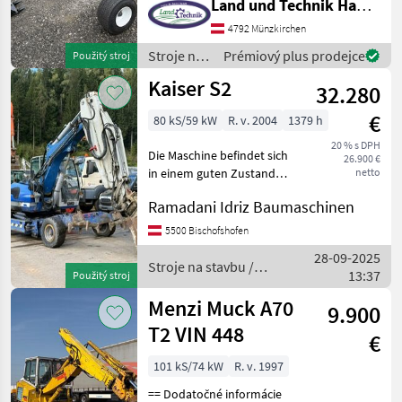
Land und Technik HandelsgesmbH
Menzi Muck
1
Abkipphöhe 1.650 mm •
Loncin Motor mit 15 PS
4792 Münzkirchen
Motor • Elektrostarter •
Sonstige
1
Stroje na
Prémiový plus prodejce
Použitý stroj
Eigengewicht 580
stavbu /
Kaiser S2
32.280
Sonstige
MARKETPLACE
€
80 kS/59 kW
R. v. 2004
1379 h
Nabídky
Marketplace
Inzeráty
prodejců
20 % s DPH
Die Maschine befindet sich
26.900 €
in einem guten Zustand
netto
Stroje na stavbu Bager
Ramadani Idriz Baumaschinen
5500 Bischofshofen
28-09-2025
Stroje na stavbu /
13:37
Použitý stroj
Kaiser
Menzi Muck A70
9.900
T2 VIN 448
€
101 kS/74 kW
R. v. 1997
== Dodatočné informácie