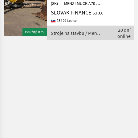
(SK) == MENZI MUCK A70 T2
kráčajúci báger r.v. 1997,
SLOVAK FINANCE s.r.o.
12.000 mth, 74 kW, výškovo
934 01 Levice
nastaviteľné oporné nohy,
vpredu klepetá vzadu
20 dní
Použitý stroj
Stroje na stavbu / Menzi
kolesá, 1x
online
Muck