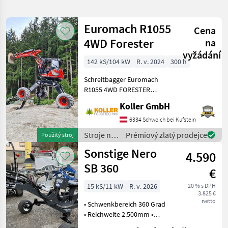
hledání
Euromach R1055
Cena
Kategorie
Země
Filtry
3
4WD Forester
na
vyžádání
Zobrazit
142 kS/104 kW
R. v. 2024
300 h
AKTUÁLNÍ
Obnovit
4
CESTA
výsledků
Schreitbagger Euromach
stavebná
R1055 4WD FORESTER
technika
Gebrauchtfahrzeug -
Koller GmbH
Stroje
Vorführmaschine ca. 200h
Na
Betriebsstunden Baujahr:
6334 Schwoich bei Kufstein
Stavbu
2024 - Motor: DEUTZ -
Stroje na
Prémiový zlatý prodejce
Použitý stroj
Bager
Abgasnorm: Stufe V
stavbu /
Sonstige Nero
4.590
Euromach
VYBRAT
SB 360
KATEGORII
€
15 kS/11 kW
R. v. 2026
20 % s DPH
Euromach
1
3.825 €
netto
• Schwenkbereich 360 Grad
Kaiser
1
• Reichweite 2.500mm •
Grabentiefe 2.150 mm •