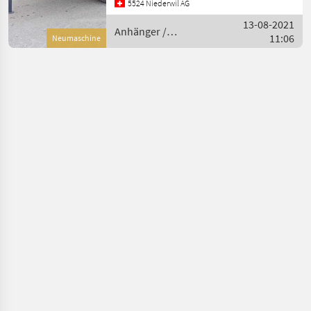
5524 Niederwil AG
Kipplager : zentrale
13-08-2021
Verstellung - Stützfus
Anhänger /
11:06
Neumaschine
Strautmann