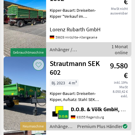
€
MwSt nicht
Kipper-Bauart: Dreiseiten-
ausweisbar
Kipper *Verkauf im
Kundenauftrag* Preis:
21.000€ zzgl. MwSt Baujahr:
Lorenz Rubarth GmbH
2012 gebrauchter
59609 Anröchte-Altengeseke
Strautmann SZK 1802 -
1 Monat
18.000 kg zulässiges
Anhänger /
online
Gesamtg
Gebrauchtmaschine
Strautmann
Strautmann SEK
9.580
602
€
Bj. 2023
4 m³
inkl. 19%
MwSt
8.050,42 €
Kipper-Bauart: Dreiseiten-
exkl.
Kipper, Aufsatz: Stahl SEK
602 Einachskipper
D.O.B. & Völk GmbH, Filiale Regensburg
Basismaschine SEK 602
Einzel-Betriebserlaubnis 25
93055 Regensburg
km/h Länderausrüstung DE
Anhänger /
Premium Plus Händler
Neumaschine
25km/h Einzelachs
Strautmann