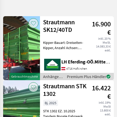
Suche
verfeinern
Strautmann
16.900
Kategorie
Land
Filter
4
SK12/40TD
€
11
inkl. 20 %
AKTUELLER
Kipper-Bauart: Dreiseiten-
Zurücksetzen
Ergebnisse
MwSt.
PFAD
14.083,33 €
Kipper, Anzahl Achsen:
anzeigen
exkl.
Landtechnik
Tandemachser, Aufsatz:
Stahl, Bremse:
Anhaenger
LH Eferding-OÖ.Mitte, Landtechnik Hofkirchen
Druckluftbremse,
Kipper
Automatische Rückwand
4716 Hofkirchen
12to HZG; Druckluftanlage,
Strautmann
Anhänger /
Premium Plus Händler
Gebrauchtmaschine
40km/h Typensche
Strautmann
Strautmann STK
16.422
KATEGORIE
WÄHLEN
1302
€
Strautmann
Bj. 2025
inkl. 19%
MwSt
13.800 €
STK 1302 EZ. 10.2025
Fliegl
exkl.
Tandem Boogie Fahrwerk