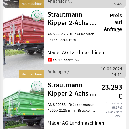
Anhänger /
15:45
Neumaschine
Strautmann
Strautmann
Preis
Kipper 2-Achs 3-
auf
Anfrage
Seit STK 1402
AMS 33642 - Brücke konisch
Luft
: 2125 - 2200 mm -
Plattformlänge : 4560 mm -
Gesamtlänge : 6360 mm -
Mäder AG Landmaschinen
Brückenhöhe : 1140 mm -
5524 Niederwil AG
Gesamthöhe : 2380 mm -
16-04-2024
Nutzlast : 1
Anhänger /
14:11
Neumaschine
Strautmann
Strautmann
23.293
Kipper 2-Achs 3-
€
Seit STK 1302
Normalsatz
AMS 29268 - Brückenmasse:
(8,1 %)
4560 x 2125 mm - Brücke :
21.547,64 €
konisch 70 mm -
exkl.
Brückenhöhe : 1180 mm -
Mäder AG Landmaschinen
Gesamtlänge : 6360 mm -