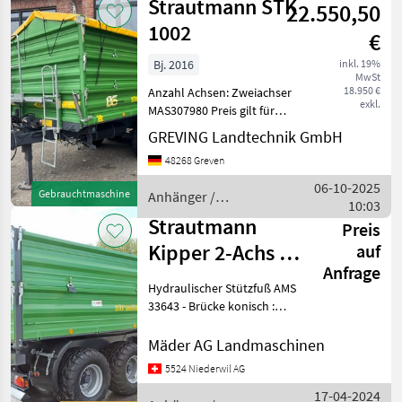
Strautmann STK
22.550,50
1002
€
Bj. 2016
inkl. 19%
MwSt
18.950 €
Anzahl Achsen: Zweiachser
exkl.
MAS307980 Preis gilt für
vorhandenen Zustand.
GREVING Landtechnik GmbH
Angebot freibleibend.
48268 Greven
Irrtümer , Änderungen und
Zwischenverkauf
06-10-2025
Gebrauchtmaschine
Anhänger /
vorbehalten. Alle Angaben
10:03
Strautmann
ohn
Strautmann
Preis
Kipper 2-Achs 3-
auf
Anfrage
Seit STK 1402
Hydraulischer Stützfuß AMS
Luft
33643 - Brücke konisch :
2125 - 2200 mm -
Plattformlänge : 4560 mm -
Mäder AG Landmaschinen
Gesamtlänge : 6360 mm -
5524 Niederwil AG
Brückenhöhe : 1140 mm -
17-04-2024
Gesamthöhe :