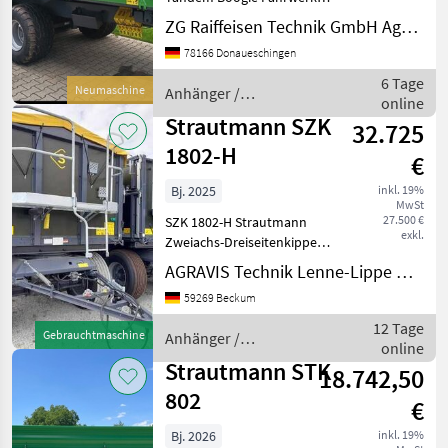
ADR 40 km/h Bereifung
ZG Raiffeisen Technik GmbH Agrartechnik Donaueschingen
Brantner
500/50-17 Trelleborg AW
78166 Donaueschingen
309 2-Leitungs
Pronar
Druckluftbremse mit ALB
6 Tage
Neumaschine
Anhänger /
Anhängekupplung 2 Gang
online
Strautmann
Stützfuß mech
Pühringer
Strautmann SZK
32.725
1802-H
€
Fuhrmann
Bj. 2025
inkl. 19%
Alle 51
MwSt
anzeigen
27.500 €
SZK 1802-H Strautmann
exkl.
Zweiachs-Dreiseitenkipper
MODELL
SZK 1802-H Basismaschine
AGRAVIS Technik Lenne-Lippe GmbH
SZK 1802-H Holzaufbau
59269 Beckum
Allgemeine
Betriebserlaubnis 40 km/h
12 Tage
Gebrauchtmaschine
Anhänger /
SZK
Bremsachsen (BPW) Spur
online
1802-
Strautmann
2000 m
Strautmann STK
18.742,50
H
802
€
MARKTPLATZ
Bj. 2026
inkl. 19%