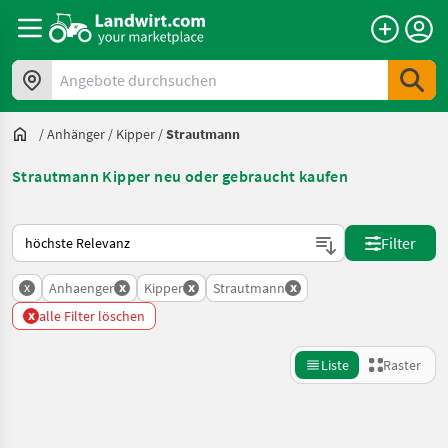
Angebote durchsuchen
/
Anhänger
/
Kipper
/
Strautmann
Strautmann Kipper neu oder gebraucht kaufen
So wird auf Landwirt.com sortiert
Filter
x
x
x
x
Anhaenger
Kipper
Strautmann
x
alle Filter löschen
Liste
Raster