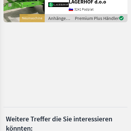
Brantner
LAGERHOF d.o.o
Hydraulische Bremse
Einachs-Dreiseitenkipper
3241 Podplat
Pronar
Hofman TINA zeichnen sich
Anhänger /
Premium Plus Händler
Neumaschine
durch ein geringes
Hofman
Pühringer
Eigengewi
Fuhrmann
Alle 51
anzeigen
MARKTPLATZ
Marktplatz
Händlerangebote
Kleinanzeigen
Weitere Treffer die Sie interessieren
könnten: