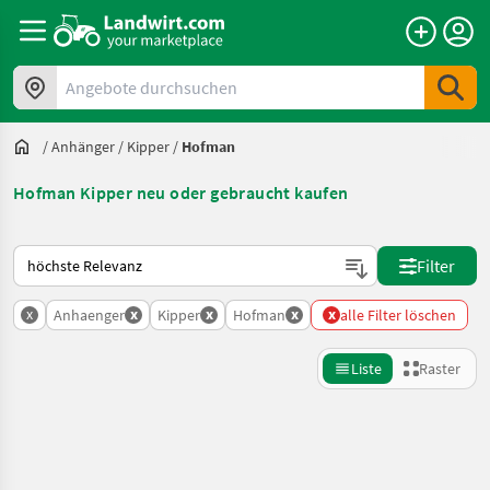
Angebote durchsuchen
/
Anhänger
/
Kipper
/
Hofman
Hofman Kipper neu oder gebraucht kaufen
So wird auf Landwirt.com sortiert
Filter
x
x
x
x
x
Anhaenger
Kipper
Hofman
alle Filter löschen
Liste
Raster
Suche