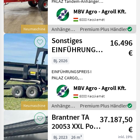
18 t
PALAZ Tandem-Anhänger I
8 t–18 t Wenn PALAZ, dann
MBV Agro - Agroll Kft.
ausschließlich bei MBV
AGRO! Kaufen Sie direkt
6000 Kecskemét
beim Importeur, dem
Anhänger /
Premium Plus Händler
Neumaschine
größten PALAZ-Händler der
Sonstige
Sonstiges
Re
16.496
EINFÜHRUNGSPREIS
€
I PALAZ CARGO,
Bj. 2026
Anhänger mit
EINFÜHRUNGSPREIS I
Ladefläche I 1
PALAZ CARGO,
Kippanhänger I 12–18 t I 2
MBV Agro - Agroll Kft.
Achsen Wenn PALAZ, dann
ausschließlich MBV AGRO!
6000 Kecskemét
Kaufen Sie direkt beim
Anhänger /
Premium Plus Händler
Neumaschine
Importeur, dem größten
Sonstige
Brantner TA
PALAZ-Hän
37.187,50
20053 XXL Power
€
Push+
Bj. 2023
26 m³
inkl. 19%