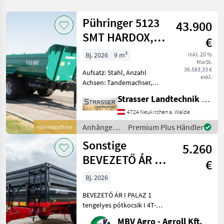
Pühringer 5123
43.900
SMT HARDOX,
€
20t
Bj. 2026
9 m³
inkl. 20 %
MwSt.
36.583,33 €
Aufsatz: Stahl, Anzahl
exkl.
Achsen: Tandemachser,
Kipper-Bauart: Einseiten-
Strasser Landtechnik GmbH
Kipper, Bremse:
Druckluftbremse,
4724 Neukirchen a. Walde
Mittelrunge, Typenschein,
Anhänger /
Premium Plus Händler
Neumaschine
Sattelstützwinde,
Pühringer
Sonstige
Automatische Rückwand,
5.260
Hyd
BEVEZETŐ ÁR I
€
PALAZ 1
Bj. 2026
tengelyes
BEVEZETŐ ÁR I PALAZ 1
pótkocsik I 4T-8
tengelyes pótkocsik I 4T-8T
Ha PALAZ akkor kizárólag
MBV Agro - Agroll Kft.