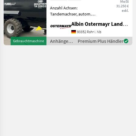
MwSt
31.250 €
Anzahl Achsen:
exkl.
Tandemachser, autom.
Rückwand Sehr schöner
Albin Ostermayr Landmaschinenhandel e.K.
Originalzustand. Sofort
verfügbar wg.
93352 Rohr i. Nb
Betriebsumstellung. -
Anhänger /
Premium Plus Händler
Gebrauchtmaschine
Aufsatzdreicke 300mm
Brantner
vorne und hinten, mech. AH