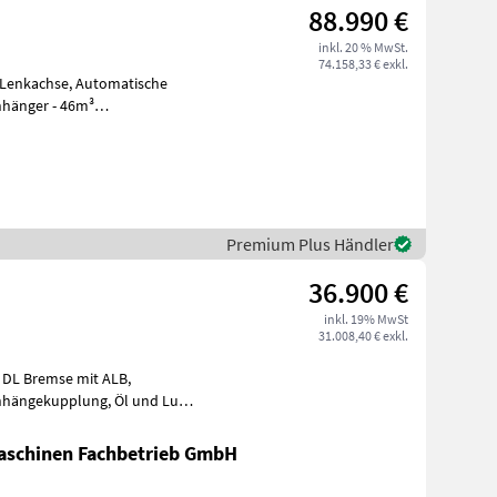
88.990 €
inkl. 20 % MwSt.
74.158,33 € exkl.
 Lenkachse, Automatische
er - 46m³
gung - gelenkte Hin
Premium Plus Händler
36.900 €
inkl. 19% MwSt
31.008,40 € exkl.
r DL Bremse mit ALB,
mit Rollplane, Bedien
schinen Fachbetrieb GmbH