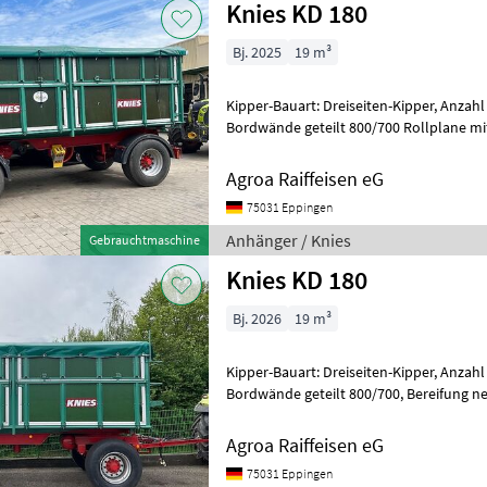
Knies KD 180
Bj. 2025
19 m³
Kipper-Bauart: Dreiseiten-Kipper, Anzah
Bordwände geteilt 800/700 Rollplane mit
Mitteldreieck, schwenkbares Planenrohr
Agroa Raiffeisen eG
75031 Eppingen
Anhänger / Knies
Gebrauchtmaschine
Knies KD 180
Bj. 2026
19 m³
Kipper-Bauart: Dreiseiten-Kipper, Anzah
Bordwände geteilt 800/700, Bereifung neu, Rollplane mit aluschiene,
Aufsatzspitzen, Mitteldreieck Sofort v
Agroa Raiffeisen eG
75031 Eppingen