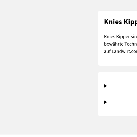
Knies Kip
Knies Kipper si
bewährte Techni
auf Landwirt.co