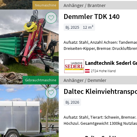
Anhänger / Brantner
Neumaschine
Demmler TDK 140
Bj. 2025
12 m³
Aufsatz: Stahl, Anzahl Achsen: Tandemac
Dreiseiten-Kipper, Bremse: Druckluftbr
Typenschein, Sattelstützwinde Neuwerti
Landtechnik Sederl 
2724 Hohe Wand
Anhänger / Demmler
Gebrauchtmaschine
Daltec Kleinviehtransp
Bj. 2026
Aufsatz: Stahl, Tierart: Schwein, Brems
Höchzul. Gesamtgewicht 1300kg Nutzlast 795kg I
2580x1400x1480 Außenmasse: 4160x191