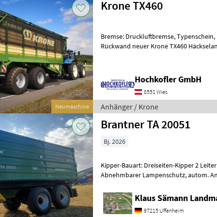
Krone TX460
Bremse: Druckluftbremse, Typenschein,
Rückwand neuer Krone TX460 Häckselanhäng
Fassungsvermögen - hydr. Austra
Hochkofler GmbH
8551 Wies
Anhänger / Krone
Neumaschine
Brantner TA 20051
Bj. 2026
Kipper-Bauart: Dreiseiten-Kipper 2 Leite
Abnehmbarer Lampenschutz, autom. Anhängekupplung, Öl und Luft
hinten, Planenaufbau 
Klaus Sämann Landma
97215 Uffenheim