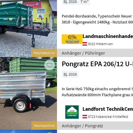
Bj. 2026
7 m³
Pendel-Bordwände, Typenschein Neuer P
3818 - Eigengewicht 1480kg - Nutzlast 6000kg - Brückenmaße
3850x1820mm - Pendelaufsatzwand - Gr
Landmaschinenhande
9102 Mittertrixen
Anhänger / Pühringer
Neumaschine
Pongratz EPA 206/12 U
Bj. 2026
in Serie HzG 750kg einachs ungebremst 
Aufsatzwände 600mm Flachplane grau ink
Um Ihnen unnötige Wartezeiten oder W
Landforst TechnikCent
8723 Kobenz bei Knittelfeld
Anhänger / Pongratz
Neumaschine