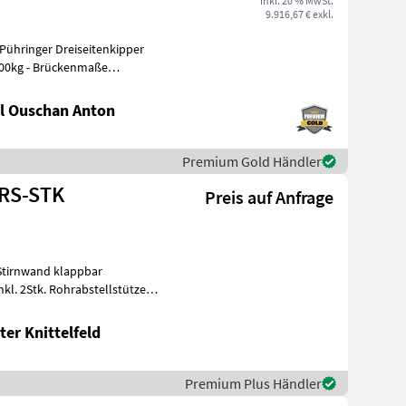
inkl. 20 % MwSt.
9.916,67 € exkl.
ühringer Dreiseitenkipper
u
l Ouschan Anton
Premium Gold Händler
-RS-STK
Preis auf Anfrage
Stirnwand klappbar
l. 2Stk. Rohrabstellstützen
egst
er Knittelfeld
Premium Plus Händler