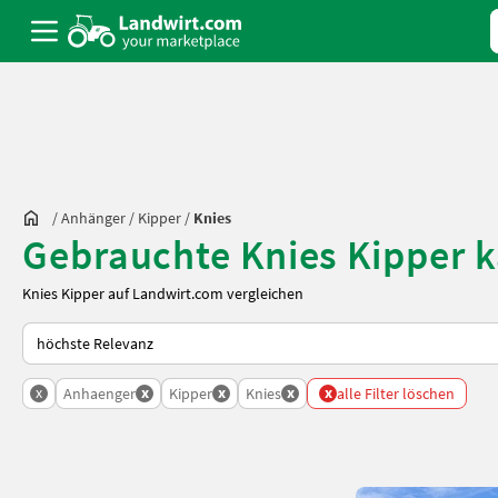
/
Anhänger
/
Kipper
/
Knies
Gebrauchte Knies Kipper 
Knies Kipper auf Landwirt.com vergleichen
So wird auf Landwirt.com sortiert
x
x
x
x
x
Anhaenger
Kipper
Knies
alle Filter löschen