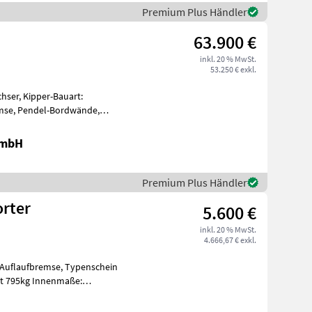
Premium Plus Händler
63.900 €
inkl. 20 % MwSt.
53.250 € exkl.
hser, Kipper-Bauart:
emse, Pendel-Bordwände,
ger Kipper
GmbH
Premium Plus Händler
orter
5.600 €
inkl. 20 % MwSt.
4.666,67 € exkl.
e: Auflaufbremse, Typenschein
nnenmaße:
0x