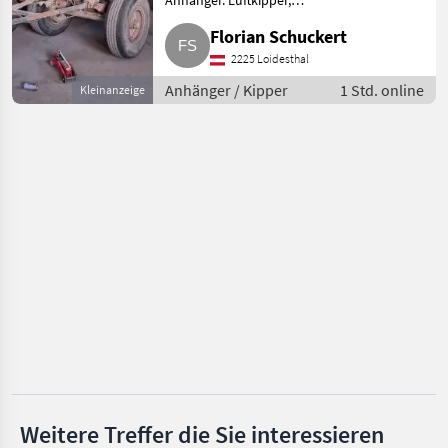
Anhänger. Luftkipper,
Zweiseitenkipper, Einleiter-
Fliegl
Florian Schuckert
Druckluftbremse, 7.000 kg
Nutzlast. Dies ist ein
2225 Loidesthal
Pronar
Privatverkauf. Der Verkauf
Anhänger / Kipper
1 Std. online
Kleinanzeige
erfolgt unter
Pühringer
Fuhrmann
Alle 51
anzeigen
MARKTPLATZ
Marktplatz
Händlerangebote
Kleinanzeigen
Weitere Treffer die Sie interessieren