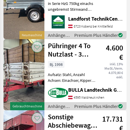
in Serie HzG 750kg einachs
ungebremst Stirnwand
klappbar Aufsatzwände
Landforst TechnikCenter Knittelfeld
600mm Flachplane grau
Um Ihnen unnötige
8723 Kobenz bei Knittelfeld
Wartezeiten oder
Anhänger /
Premium Plus Händler
Neumaschine
Wegstrecken zu ersparen,
Pongratz
Pühringer 4 To
bitten wir
4.600
Nutzlast - 3
€
Seitenkipper
Bj. 1998
inkl. 13%
MwSt./Verm.
4.070,80 €
Aufsatz: Stahl, Anzahl
exkl.
Achsen: Einachser, Kipper-
Bauart: Dreiseiten-Kipper
BULLA Landtechnik GmbH
PÜHRINGER Kipper + 3
Seitenkipper + 1 Achs +
4595 Waldneukirchen
Plateaugröße 2, 95 m x 1, 8
Anhänger /
Premium Plus Händler
Gebrauchtmaschine
m + Stahlbordwand
Pühringer
Sonstige
17.731
Abschiebewagen
€