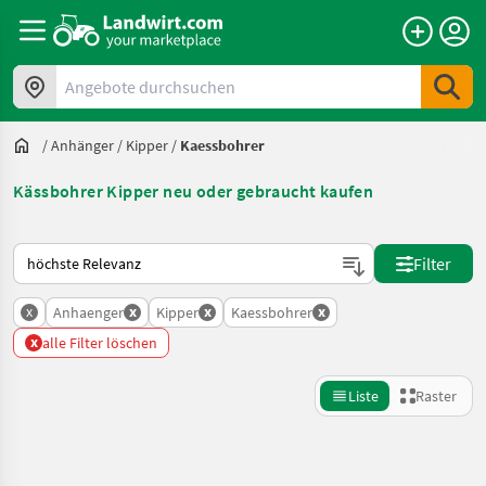
Angebote durchsuchen
/
Anhänger
/
Kipper
/
Kaessbohrer
Kässbohrer Kipper neu oder gebraucht kaufen
So wird auf Landwirt.com sortiert
Filter
x
x
x
x
Anhaenger
Kipper
Kaessbohrer
x
alle Filter löschen
Liste
Raster