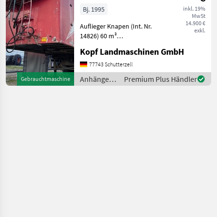
-
Bj. 1995
inkl. 19%
MwSt
Schubbodenanhänger
14.900 €
Auflieger Knapen (Int. Nr.
Knapen 60m³
exkl.
14826) 60 m³
Abschiebewagen /
Kopf Landmaschinen GmbH
Schubbodenanhänger
Lenkachse / Liftachse
77743 Schutterzell
Baujahr 1995 3-Achs
Anhänger /
Premium Plus Händler
Gebrauchtmaschine
Bereifung 385/65/22, 5 60m³
Sonstige
Ladevolumen Länge