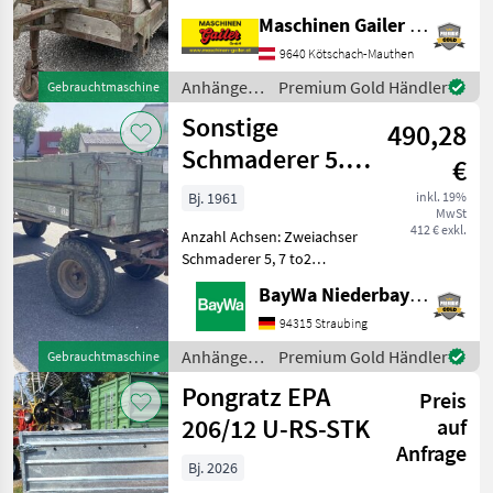
Viehanhänger. * Innenmaße
Maschinen Gailer GmbH
L/B/H: 350/160/180cm *
Platz für ca. 6 Kühe *
9640 Kötschach-Mauthen
Aufbau aus Holz * V
Anhänger /
Premium Gold Händler
Gebrauchtmaschine
Sonstige
Sonstige
490,28
Schmaderer 5.7
€
Tonnen
Bj. 1961
inkl. 19%
MwSt
412 € exkl.
Anzahl Achsen: Zweiachser
Schmaderer 5, 7 to2
Seitenkipper mit
BayWa Niederbayern
HandpumpeAuflaufbremseBrücken-
Maße: 5m x 1, 85m x 0,
94315 Straubing
64mStahlunterbauHolzboden
Anhänger /
Premium Gold Händler
Gebrauchtmaschine
und BordwändeHolzboden
Sonstige
Pongratz EPA
mus
Preis
206/12 U-RS-STK
auf
Anfrage
Bj. 2026