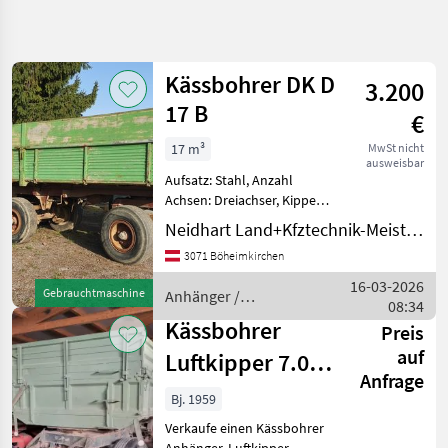
Suche
verfeinern
Kässbohrer DK D
3.200
Kategorie
Land
Filter
4
17 B
€
2
17 m³
MwSt nicht
AKTUELLER
Zurücksetzen
Ergebnisse
ausweisbar
PFAD
Aufsatz: Stahl, Anzahl
anzeigen
Achsen: Dreiachser, Kipper-
Landtechnik
Bauart: Zweiseiten-Kipper,
Neidhart Land+Kfztechnik-Meisterbetrieb
Anhaenger
Bremse: Druckluftbremse
3071 Böheimkirchen
Gebrauchter
Kipper
Zweiseitenkipper
16-03-2026
Kaessbohrer
Gebrauchtmaschine
Anhänger /
Hydraulisch, Lademaße
08:34
Kässbohrer
Länge 6.60m x 2.
Kässbohrer
Preis
KATEGORIE
WÄHLEN
auf
Luftkipper 7.000
Anfrage
Kässbohrer
kg Nutzlast
Bj. 1959
Verkaufe einen Kässbohrer
Brantner