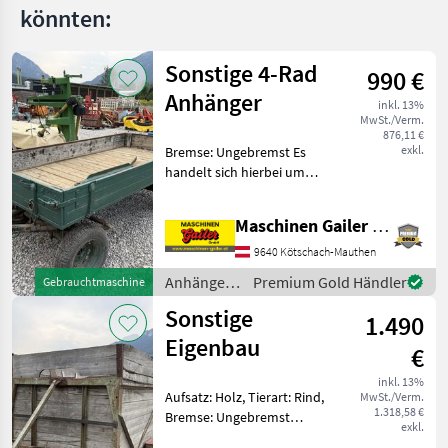
könnten:
Sonstige 4-Rad
990 €
Anhänger
inkl. 13%
MwSt./Verm.
876,11 €
exkl.
Bremse: Ungebremst Es
handelt sich hierbei um
einen gebrauchten 4 Rad-
Anhänger passend zu
Maschinen Gailer GmbH
kleineren Traktoren Die
Innenbreite beträgt 130 cm
9640 Kötschach-Mauthen
und die Innenlänge betr
Anhänger /
Premium Gold Händler
Gebrauchtmaschine
Sonstige
Sonstige
1.490
Eigenbau
€
inkl. 13%
Aufsatz: Holz, Tierart: Rind,
MwSt./Verm.
1.318,58 €
Bremse: Ungebremst
exkl.
Gebrauchter Eigenbau