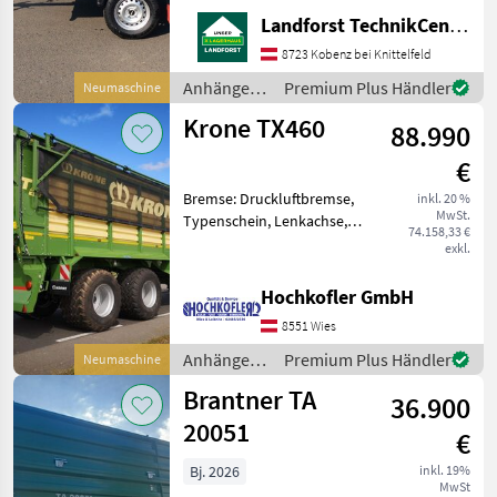
klappbar Aufsatzwände
Landforst TechnikCenter Knittelfeld
600mm Flachplane grau
inkl. 2Stk.
8723 Kobenz bei Knittelfeld
Rohrabstellstützen Um
Anhänger /
Premium Plus Händler
Neumaschine
Ihnen unnötige Wartezeiten
Pongratz
Krone TX460
oder Wegst
88.990
€
Bremse: Druckluftbremse,
inkl. 20 %
MwSt.
Typenschein, Lenkachse,
74.158,33 €
Automatische Rückwand
exkl.
neuer Krone TX460
Häckselanhänger - 46m³
Hochkofler GmbH
Fassungsvermögen - hydr.
8551 Wies
Austragung - gelenkte Hin
Anhänger /
Premium Plus Händler
Neumaschine
Krone
Brantner TA
36.900
20051
€
Bj. 2026
inkl. 19%
MwSt