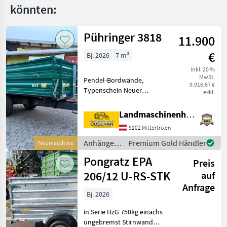
könnten:
RDS
G
6000
Pühringer 3818
11.900
MARKTPLATZ
€
Bj. 2026
7 m³
Marktplatz
Händlerangebote
Kleinanzeigen
inkl. 20 %
MwSt.
Pendel-Bordwände,
9.916,67 €
Typenschein Neuer
exkl.
Pühringer Dreiseitenkipper
3818 - Eigengewicht 1480kg
Landmaschinenhandel Ouschan Anton
- Nutzlast 6000kg -
9102 Mittertrixen
Brückenmaße
3850x1820mm -
Anhänger /
Premium Gold Händler
Neumaschine
Pendelaufsatzwand - Gru
Pühringer
Pongratz EPA
Preis
206/12 U-RS-STK
auf
Anfrage
Bj. 2026
in Serie HzG 750kg einachs
ungebremst Stirnwand