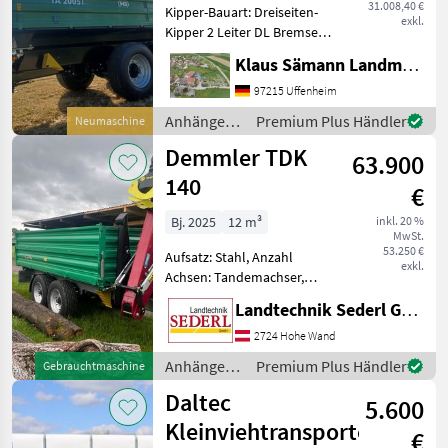
31.008,40 €
Kipper-Bauart: Dreiseiten-
exkl.
Kipper 2 Leiter DL Bremse
mit ALB, Abnehmbarer
Klaus Sämann Landmaschinen Fachbetrieb GmbH
Lampenschutz, autom.
Anhängekupplung, Öl und
97215 Uffenheim
Luft hinten, Planenaufbau
Anhänger /
Premium Plus Händler
Neumaschine
mit Rollplane, Bedien
Brantner
Demmler TDK
63.900
140
€
Bj. 2025
12 m³
inkl. 20 %
MwSt.
53.250 €
Aufsatz: Stahl, Anzahl
exkl.
Achsen: Tandemachser,
Kipper-Bauart: Dreiseiten-
Landtechnik Sederl GmbH
Kipper, Bremse:
Druckluftbremse, Pendel-
2724 Hohe Wand
Bordwände, Typenschein,
Anhänger /
Premium Plus Händler
Gebrauchtmaschine
Sattelstützwinde
Demmler
Daltec
Neuwertiger Kipper
5.600
Kleinviehtransporter
€