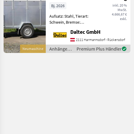
Bj. 2026
inkl. 20 %
MwSt.
4.666,67 €
Aufsatz: Stahl, Tierart:
exkl.
Schwein, Bremse:
Auflaufbremse,
Daltec GmbH
Typenschein Höchzul.
Gesamtgewicht 1300kg
2111 Harmannsdorf - Rückersdorf
Nutzlast 795kg Innenmaße:
Anhänger /
Premium Plus Händler
Neumaschine
2580x1400x1480
Daltec
Außenmasse: 4160x1910x