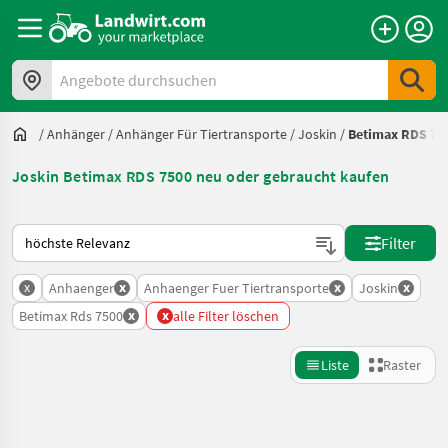
Angebote durchsuchen
/
Anhänger
/
Anhänger Für Tiertransporte
/
Joskin
/
Betimax RDS 75
Joskin Betimax RDS 7500 neu oder gebraucht kaufen
So wird auf Landwirt.com sortiert
Filter
x
x
x
x
Anhaenger
Anhaenger Fuer Tiertransporte
Joskin
x
x
Betimax Rds 7500
alle Filter löschen
Liste
Raster