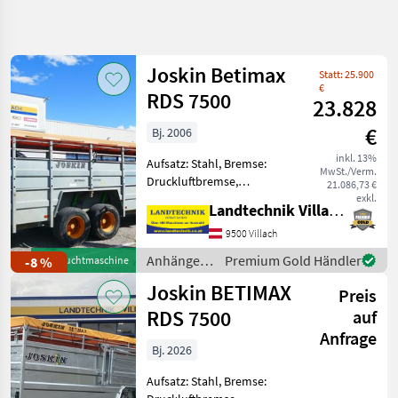
Suche
verfeinern
Joskin Betimax
Statt: 25.900
Kategorie
Land
Filter
5
€
RDS 7500
23.828
2
€
Bj. 2006
AKTUELLER
Zurücksetzen
Ergebnisse
PFAD
inkl. 13%
anzeigen
Aufsatz: Stahl, Bremse:
MwSt./Verm.
Landtechnik
Druckluftbremse,
21.086,73 €
Tandemachse,
exkl.
Anhaenger
Landtechnik Villach GmbH
Planenaufbau,
Anhaenger
Hydraulischer Stützfuß
9500 Villach
Fuer
Joskin Viehanhänger RDS
Tiertransporte
Anhänger /
Premium Gold Händler
-8 %
Gebrauchtmaschine
7500, hydraulisch
Joskin
Joskin
Joskin BETIMAX
absenkbar, mit
Preis
Tandemachse, vollverz
Betimax
RDS 7500
auf
Rds 7500
Anfrage
Bj. 2026
KATEGORIE
WÄHLEN
Aufsatz: Stahl, Bremse: