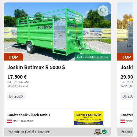
TOP
TOP
Gebrauchtmaschine
Joskin Betimax R 5000 S
Joskin
17.500 €
29.900
inkl. 20 % MwSt.
inkl. 20 % 
14.583,33 € exkl.
24.916,67 € 
Bj. 2026
Bj. 2026
Landtechnik Villach GmbH
Landtechn
9500 Kärnten
9500 K
Premium Gold Händler
Premium