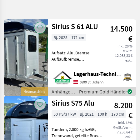
Suche
verfeinern
Sirius S 61 ALU
14.500
Kategorie
Land
Filter
4
€
Bj. 2025
171 cm
4
inkl. 20 %
AKTUELLER
Zurücksetzen
Ergebnisse
MwSt.
Aufsatz: Alu, Bremse:
PFAD
12.083,33 €
anzeigen
Auflaufbremse,
exkl.
Landtechnik
Tandemachse, Typenschein
Ausstattung: - Kleine Tür
Anhaenger
Lagerhaus-Technik St. Johann
vorne - Entladerampe
Anhaenger
5600 St. Johann
vorne (=große Tür) -
Fuer
Dachhaube in Blau Metallic
Tiertransporte
Anhänger /
Premium Gold Händler
Neumaschine
- B
Sirius
Sirius
Sirius S75 Alu
8.200
KATEGORIE
€
50 PS/37 kW
Bj. 2021
100 h
170 cm
WÄHLEN
inkl. 13%
MwSt./Verm.
Sirius
Tandem, 2.000 kg hzGG,
7.256,64 €
Trennwand, geteilte Brust-
exkl.