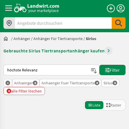
Angebote durchsuchen
/
Anhänger
/
Anhänger Für Tiertransporte
/
Sirius
Gebrauchte Sirius Tiertransportanhänger kaufen
So wird auf Landwirt.com sortiert
Filter
x
x
x
x
Anhaenger
Anhaenger Fuer Tiertransporte
Sirius
x
alle Filter löschen
Liste
Raster