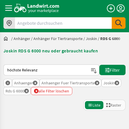
Angebote durchsuchen
/
Anhänger
/
Anhänger Für Tiertransporte
/
Joskin
/
RDS G 6000
Joskin RDS G 6000 neu oder gebraucht kaufen
So wird auf Landwirt.com sortiert
Filter
x
x
x
x
Anhaenger
Anhaenger Fuer Tiertransporte
Joskin
x
x
Rds G 6000
alle Filter löschen
Liste
Raster