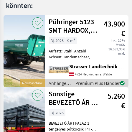
könnten:
RDS
G
6000
Pühringer 5123
43.900
SMT HARDOX,
MARKTPLATZ
€
20t
Marktplatz
Händlerangebote
Kleinanzeigen
Bj. 2026
9 m³
inkl. 20 %
MwSt.
36.583,33 €
Aufsatz: Stahl, Anzahl
exkl.
Achsen: Tandemachser,
Kipper-Bauart: Einseiten-
Strasser Landtechnik GmbH
Kipper, Bremse:
Druckluftbremse,
4724 Neukirchen a. Walde
Mittelrunge, Typenschein,
Anhänger /
Premium Plus Händler
Neumaschine
Sattelstützwinde,
Pühringer
Sonstige
Automatische Rückwand,
5.260
Hyd
BEVEZETŐ ÁR I
€
PALAZ 1
Bj. 2026
tengelyes
BEVEZETŐ ÁR I PALAZ 1
pótkocsik I 4T-8
tengelyes pótkocsik I 4T-8T