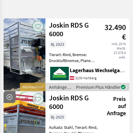
Suche
verfeinern
Joskin RDS G
32.490
Kategorie
Land
Filter
5
6000
€
2
Bj. 2023
inkl. 20 %
AKTUELLER
Zurücksetzen
Ergebnisse
MwSt.
PFAD
27.075 €
anzeigen
Tierart: Rind, Bremse:
exkl.
Landtechnik
Druckluftbremse, Plane
Druckluftbremse
Anhaenger
Lagerhaus Wechselgau reg. Gen.m.b.H.
Scharmüllerzugöse 40mm
Anhaenger
Einteilige innere Trennwand
8230 Hartberg
Fuer
Halter 4 Stellen
Tiertransporte
Anhänger /
Premium Plus Händler
Neumaschine
Werkzeugkasten für
Joskin
Joskin
Joskin RDS G
Viehtransporte
Preis
Rds G
6000
auf
6000
Anfrage
Bj. 2025
KATEGORIE
WÄHLEN
Aufsatz: Stahl, Tierart: Rind,