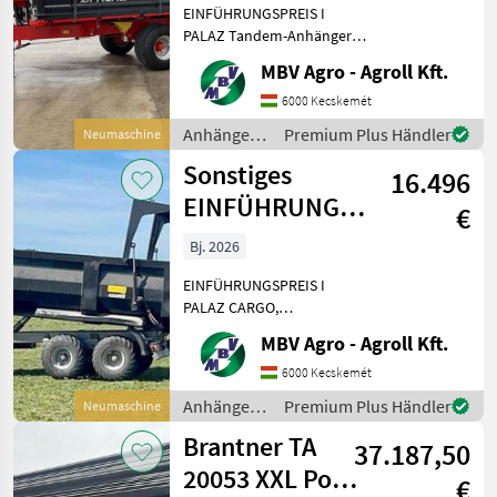
EINFÜHRUNGSPREIS I
18 t
PALAZ Tandem-Anhänger I
8 t–18 t Wenn PALAZ, dann
MBV Agro - Agroll Kft.
ausschließlich bei MBV
AGRO! Kaufen Sie direkt
6000 Kecskemét
beim Importeur, dem
Anhänger /
Premium Plus Händler
Neumaschine
größten PALAZ-Händler der
Sonstige
Sonstiges
Re
16.496
EINFÜHRUNGSPREIS
€
I PALAZ CARGO,
Bj. 2026
Anhänger mit
EINFÜHRUNGSPREIS I
Ladefläche I 1
PALAZ CARGO,
Kippanhänger I 12–18 t I 2
MBV Agro - Agroll Kft.
Achsen Wenn PALAZ, dann
ausschließlich MBV AGRO!
6000 Kecskemét
Kaufen Sie direkt beim
Anhänger /
Premium Plus Händler
Neumaschine
Importeur, dem größten
Sonstige
Brantner TA
PALAZ-Hän
37.187,50
20053 XXL Power
€