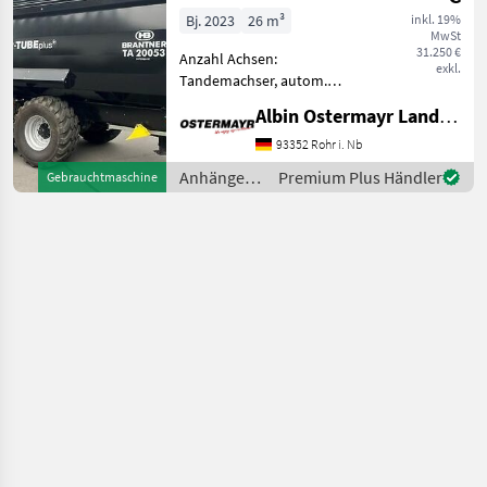
Push+
Bj. 2023
26 m³
inkl. 19%
MwSt
31.250 €
Anzahl Achsen:
exkl.
Tandemachser, autom.
Rückwand Sehr schöner
Albin Ostermayr Landmaschinenhandel e.K.
Originalzustand. Sofort
verfügbar wg.
93352 Rohr i. Nb
Betriebsumstellung. -
Anhänger /
Premium Plus Händler
Gebrauchtmaschine
Aufsatzdreicke 300mm
Brantner
vorne und hinten, mech. AH