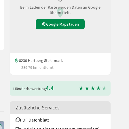
Beim Laden der Karte werden Daten an Google
terung für Ersatzrad Plane selbsttragende Seitengitter von 3,5m
übermittelt.
Google Maps laden
8230 Hartberg Steiermark
289.79 km entfernt
4.4
Händlerbewertung
Zusätzliche Services
PDF Datenblatt
Sind Sie an einem Transport interessiert?