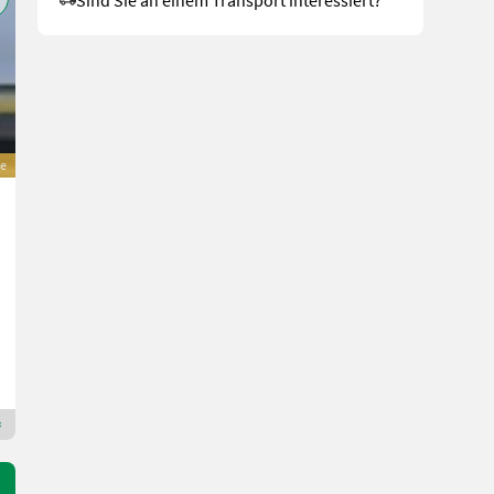
e
Stekro Mini
2.890 €
inkl. 20 % MwSt.
2.408,33 € exkl.
Bj. 2026
Lagerhaus Wechselgau reg. Gen.m.b.H.
8230 Steiermark
Premium Plus Händler