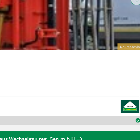
Neumaschin
aus Wechselgau reg. Gen.m.b.H.