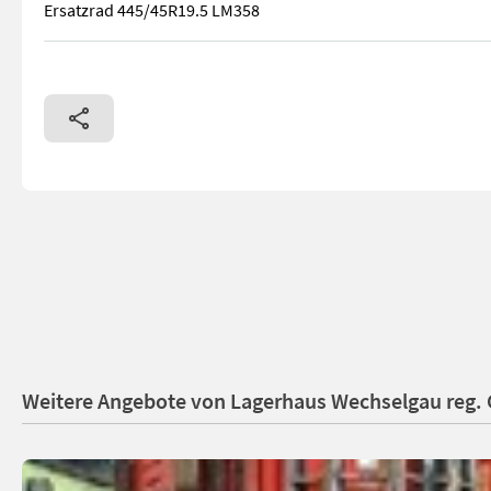
Ersatzrad 445/45R19.5 LM358
Druckluftbremse Scharmüllerzugöse 40mm Einteilige innere T
Weitere Angebote von Lagerhaus Wechselgau reg.