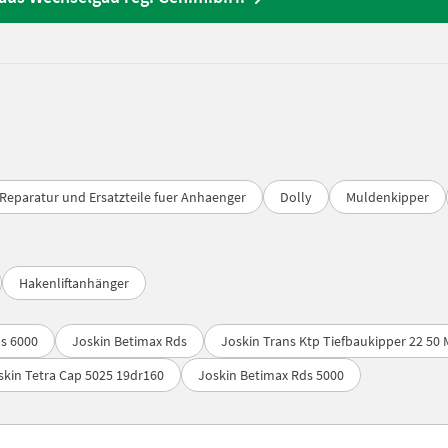
Reparatur und Ersatzteile fuer Anhaenger
Dolly
Muldenkipper
Hakenliftanhänger
s 6000
Joskin Betimax Rds
Joskin Trans Ktp Tiefbaukipper 22 50 
skin Tetra Cap 5025 19dr160
Joskin Betimax Rds 5000