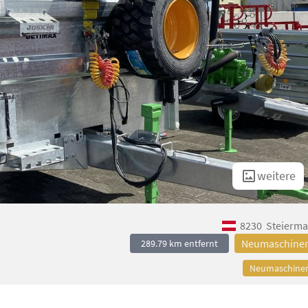
weitere
8230
Steierma
Neumaschine
289.79 km entfernt
Neumaschine