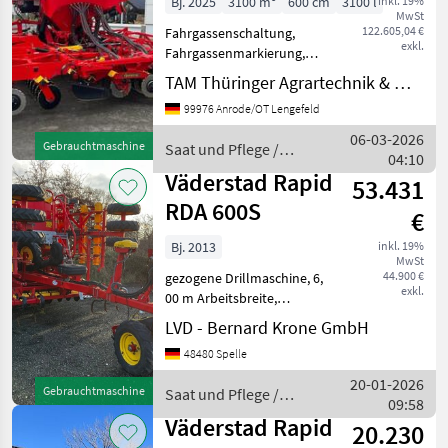
Bj. 2025
3100 m³
600 cm
3100 l
inkl. 19%
MwSt
122.605,04 €
Fahrgassenschaltung,
exkl.
Fahrgassenmarkierung,
Spurlockerer, Beleuchtung,
TAM Thüringer Agrartechnik & Maschinenbau GmbH
hydr.
99976 Anrode/OT Lengefeld
Schardruckverstellung,
Spuranreisser,
06-03-2026
Gebrauchtmaschine
Saat und Pflege /
Vorauflaufmarkierung
04:10
Väderstad
Reihen- / Körperabstand:
Väderstad Rapid
53.431
12, 5 cm, B
RDA 600S
€
Bj. 2013
inkl. 19%
MwSt
44.900 €
gezogene Drillmaschine, 6,
exkl.
00 m Arbeitsbreite,
pneumatisch,
LVD - Bernard Krone GmbH
Einscheibenschare,
48480 Spelle
Exaktstriegel,
Fahrgassenschaltung,
20-01-2026
Gebrauchtmaschine
Saat und Pflege /
Vorauflaufmakierung,
09:58
Väderstad
Spuranreißer, Spurlockerer,
Väderstad Rapid
20.230
Ta