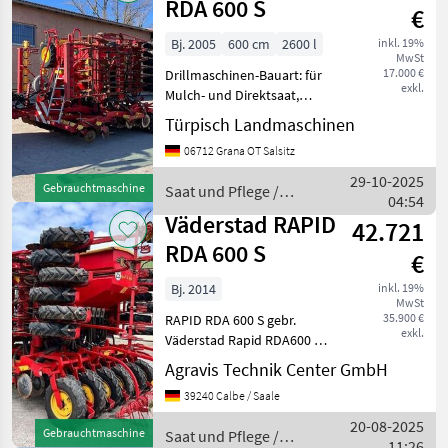
RDA 600 S
€
Bj. 2005
600 cm
2600 l
inkl. 19%
MwSt
17.000 €
Drillmaschinen-Bauart: für
exkl.
Mulch- und Direktsaat,
Beleuchtung,
Türpisch Landmaschinen
Einscheibenschare,
06712 Grana OT Salsitz
Fahrgassenschaltung, hydr.
Saatmengenverstellung,
29-10-2025
Gebrauchtmaschine
Saat und Pflege /
hydr.
04:54
Väderstad
Schardruckverstellung,
Väderstad RAPID
42.721
Spuranreis
RDA 600 S
€
Bj. 2014
inkl. 19%
MwSt
35.900 €
RAPID RDA 600 S gebr.
exkl.
Väderstad Rapid RDA600 S
Saat und Pflege
Agravis Technik Center GmbH
Drillmaschinen
39240 Calbe / Saale
20-08-2025
Gebrauchtmaschine
Saat und Pflege /
11:26