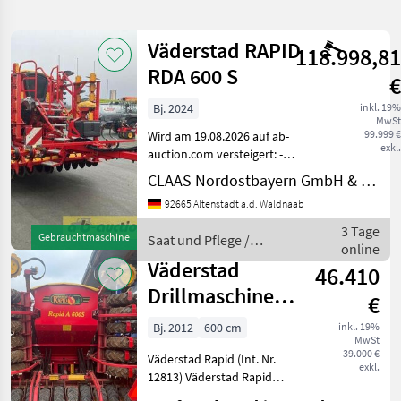
verfeinern
Väderstad RAPID
118.998,81
Kategorie
Land
Filter
2
RDA 600 S
€
10
Bj. 2024
inkl. 19%
AKTUELLER
Zurücksetzen
Ergebnisse
MwSt
PFAD
99.999 €
Wird am 19.08.2026 auf ab-
anzeigen
exkl.
Vaederstad
auction.com versteigert: -
Rda 600 S
Väderstad Rapid RDA 600 S -
CLAAS Nordostbayern GmbH & Co. KG, Altenstadt
Baujahr: 2024 - Demo-
KATEGORIE
92665 Altenstadt a.d. Waldnaab
Maschine. Betriebsstunden:
WÄHLEN
ca. 60 h Laufleistung: ca.
3 Tage
Gebrauchtmaschine
Saat und Pflege /
430 Hekta
online
Landtechnik
10
Väderstad
Väderstad
46.410
Drillmaschine
MARKTPLATZ
€
Rapid RDA 600S
Bj. 2012
600 cm
inkl. 19%
Marktplatz
Händlerangebote
Kleinanzeigen
MwSt
39.000 €
Väderstad Rapid (Int. Nr.
exkl.
12813) Väderstad Rapid
RDA 600S Drillmaschine