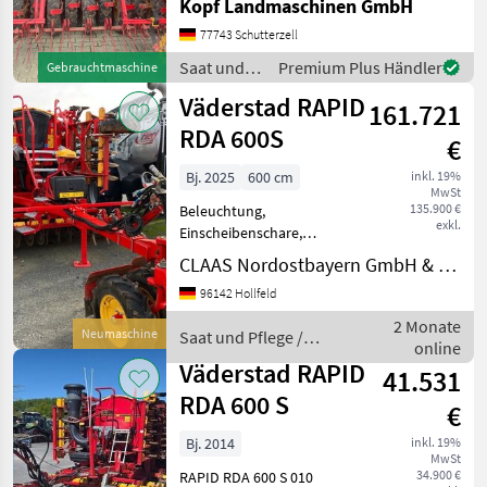
Kopf Landmaschinen GmbH
Baujahr 2012 mit Disc-
System AGGRESIV (wie bei
77743 Schutterzell
Carrier) mit Crossboard
Saat und
Premium Plus Händler
Gebrauchtmaschine
guter Zustand Arbeits
Pflege /
Väderstad RAPID
161.721
Väderstad
RDA 600S
€
Bj. 2025
600 cm
inkl. 19%
MwSt
135.900 €
Beleuchtung,
exkl.
Einscheibenschare,
Fahrwerk, hydr.
CLAAS Nordostbayern GmbH & Co. KG, Hollfeld
Saatmengenverstellung
96142 Hollfeld
11348125 -
Vorführmaschine: -
2 Monate
Neumaschine
Saat und Pflege /
Väderstad Rapid RDA 600 S -
online
Väderstad
Baujahr: 2025 Technikjahr:
Väderstad RAPID
41.531
2026 - Vorfü
RDA 600 S
€
Bj. 2014
inkl. 19%
MwSt
34.900 €
RAPID RDA 600 S 010