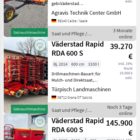
exkl.
gebr.Väderstad
Drillmaschine RDA 600S 020
Agravis Technik Center GmbH
DiscSystem 030 Crossboard
39240 Calbe / Saale
Light 050 drei zusätzl.Paare
Spurlockerer 060
3 Monate
Gebrauchtmaschine
Saat und Pflege /
Saatflussüberwachung 070
online
Väderstad
elektr
Väderstad Rapid
39.270
RDA 600 S
€
Bj. 2014
600 cm
3100 l
inkl. 19%
MwSt
33.000 €
Drillmaschinen-Bauart: für
exkl.
Mulch- und Direktsaat,
Beleuchtung,
Türpisch Landmaschinen
Einscheibenschare,
06712 Grana OT Salsitz
Fahrgassenschaltung, hydr.
Saatmengenverstellung,
Noch 3 Tage
Gebrauchtmaschine
Saat und Pflege /
hydr.
online
Väderstad
Schardruckverstellung,
Väderstad Rapid
145.900
Spuranreis
RDA 600 S
€