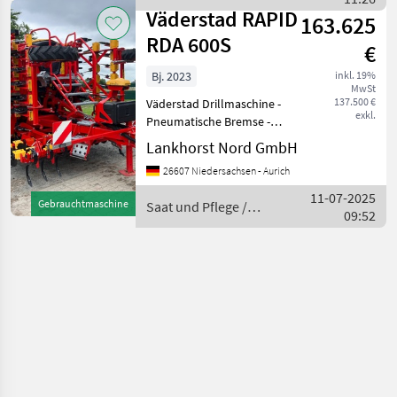
Väderstad
Väderstad RAPID
163.625
RDA 600S
€
Bj. 2023
inkl. 19%
MwSt
137.500 €
Väderstad Drillmaschine -
exkl.
Pneumatische Bremse -
Sicherheitspaket für CoC EU
Lankhorst Nord GmbH
167/2013 - Interaktive
26607 Niedersachsen - Aurich
Tiefeneinstellung (IDC) -
Scharsystem mit langem
11-07-2025
Gebrauchtmaschine
Saat und Pflege /
Schlitz - Standar
09:52
Väderstad