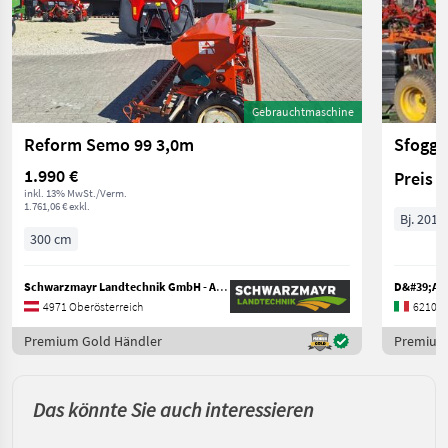
Gebrauchtmaschine
Reform Semo 99 3,0m
Sfoggi
1.990 €
Preis 
inkl. 13% MwSt./Verm.
1.761,06 € exkl.
Bj. 2011
300 cm
Schwarzmayr Landtechnik GmbH - Aurolzmünster
D&#39;AM
4971 Oberösterreich
62100 
Premium Gold Händler
Premium
Das könnte Sie auch interessieren