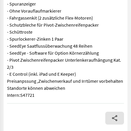
- Spuranzeiger
- Ohne Vorauflaufmarkierer
- Fahrgassenkit (2 zusätzliche Flex-Motoren)
- Schutzbleche für Pivot-Zwischenreifenpacker
- Schüttroste
- Spurlockerer-Zinken 1 Paar
- SeedEye Saatflussüberwachung 48 Reihen
- SeedEye - Software für Option Körnerzählung
- Pivot Zwischenreifenpacker Unterlenkeraufhängung Kat.
2/3
- E Control (inkl. iPad und E Keeper)
Preisanpssung ,Zwischenverkauf und Irrtümer vorbehalten
Standorte können abweichen
Intern:S47721
Väderstad Drillmaschine - Pneumatische Bremse - Sicherheitspa