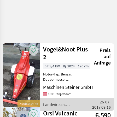
Vogel&Noot Plus
Preis
2
auf
Anfrage
6 PS/4 kW
Bj. 2024
120 cm
Motor-Typ: Benzin,
Doppelmesser
Schnittbreite 120cm, Honda
Maschinen Steiner GmbH
GX200 Motor; Landwirtsch.
9833 Rangersdorf
Motorfahrzeuge
Motormäher/-fräsen
26-07-
Neumaschine
Landwirtsch.
2017 09:16
Motorfahrzeuge /
Orsi Vulcanic
6.590
Vogel&Noot