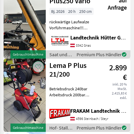
Plus250 Vario
auf
Anfrage
Bj. 2026
20 h
250 cm
rückwärtige Laufwalze
Vorführmaschine!!!
Grundausstattung • Aus
Landtechnik Hütter GmbH & Co KG
hochfestem Feinkornstahl
S700MC für ein niedriges
8342 Gnas
Eigengewicht bei extremer
Saat und
Premium Plus Händler
Gebrauchtmaschine
Festigkeit • Heckanb
Pflege /
Lema P Plus
2.899
Müthing
21/200
€
inkl. 20 %
Betriebsdruck 240bar
MwSt.
2.415,83 €
Arbeitsdruck 200bar
exkl.
Fördermenge 1.260l/h max.
Zulauftemperatur 40°C
FRAKAM Landtechnik GmbH
Umdrehung Pumpe
1.450U/min Spannung 400V
4596 Steinbach / Steyr
E-Motor 9, 4kW
Hof- Stall-
Premium Plus Händler
Gebrauchtmaschine
Hochdruckschla
und