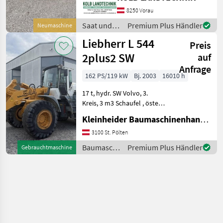
Freilauf im Getriebe,
seitliche Kufen,
8250 Vorau
Bodenstützwalze ++KOLB
Saat und
Premium Plus Händler
Neumaschine
LANDTECHNIK++ ✅TIERRE
Pflege /
Liebherr L 544
MULCHER TIGRA PLUS 200
Preis
Tierre
2plus2 SW
auf
Anfrage
162 PS/119 kW
Bj. 2003
16010 h
17 t, hydr. SW Volvo, 3.
Kreis, 3 m3 Schaufel , öster.
Straßenzulassung
Kleinheider Baumaschinenhandel GmbH.
Baumaschinen Radlader
3100 St. Pölten
Baumaschinen
Premium Plus Händler
Gebrauchtmaschine
/ Liebherr