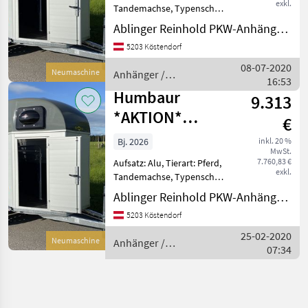
2400
exkl.
Tandemachse, Typenschein
MIT 2.400KG
Ablinger Reinhold PKW-Anhänger und Fahrzeugbau Ges.m.b.H.
GESAMTGEWICHT!
5203 Köstendorf
Doppelachsanhänger,
gebremste Ausführung
08-07-2020
Neumaschine
Anhänger /
Auflaufeinrichtung mit
16:53
Humbaur
Kugelkopfkupplung, D
Humbaur
9.313
*AKTION*
€
Pferdeanhänger
Bj. 2026
inkl. 20 %
MwSt.
Equitos Alu Plus
7.760,83 €
Aufsatz: Alu, Tierart: Pferd,
2000
exkl.
Tandemachse, Typenschein
MIT 2.000KG
Ablinger Reinhold PKW-Anhänger und Fahrzeugbau Ges.m.b.H.
GESAMTGEWICHT!
5203 Köstendorf
Doppelachsanhänger,
gebremste Ausführung
25-02-2020
Neumaschine
Anhänger /
Auflaufeinrichtung mit
07:34
Humbaur
Kugelkopfkupplung, D