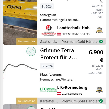
€
Bj. 2024
inkl. 20 %
MwSt.
4.583,33 €
Schlegelart:
exkl.
Hammerschlegel, Freilauf
im Getriebe
Landtechnik Hohenwarter GmbH
**Produktbeschreibung
Orsi Evo Plus 220** Ich
5092 St. Martin bei Lofer
freue mich, Ihnen im
Saat und
Premium Gold Händler
Neumaschine
Maschinenzentrum St.
Pflege /
Grimme Terra
Martin den Orsi Evo Plus 22
6.900
Orsi
Protect für 2
€
reihen
Bj. 2024
inkl. 20 %
MwSt.
5.750 € exkl.
Klassifizierung:
Neumaschine; Weitere
Maschinenmerkmale:
LTC-Korneuburg
Grimme Terra Protect
(Querdammhäufler) für 2
2100 Korneuburg
reihigen
Kartoffeltechnik
Premium Gold Händler
Neumaschine
Kartoffelleger/Fräse.
/ Grimme
Kompletter Bausatz zur