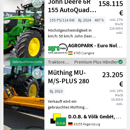
John Deere 6R
158.115
155 AutoQuad
€
Plus 20/20 50
155 PS/114 kW
Bj. 2024
467 h
inkl. 27%
MwSt
km/h, axle
124.500 €
Höchstgeschwindigkeit in
suspens
exkl.
km/h: 50 km/h John Deere
6R 155 (467 BStunden)
AGROPARK - Euro Noliker Kft.
AutoQuad Plus 20/20 50
km/h, Achsfederung,
6765 Csengele
Kabinenfederung, G5,
Traktoren /
Premium Plus Händler
Gebrauchtmaschine
AutoTrac bereit,
John Deere
Müthing MU-
Druckluftbre
23.205
M/S-PLUS 280
€
Bj. 2023
inkl. 19%
MwSt
19.500 €
Verkauft wird ein
exkl.
gebrauchtes Müthing
Mulchgerät MU-M/S-PLUS
D.O.B. & Völk GmbH, Filiale Regensburg
280 Leistungsangabe vom
Hersteller 160 bis 200 PS
93055 Regensburg