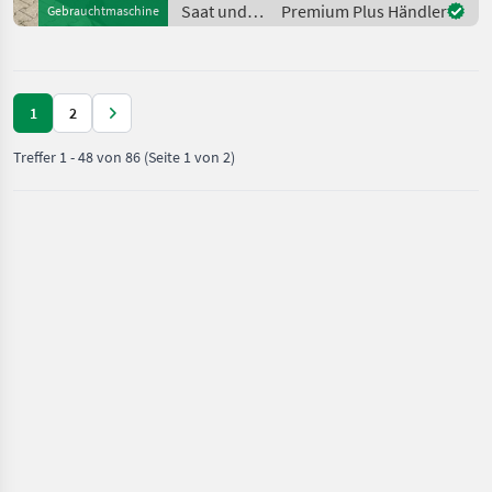
mit ca. 80 gefahrene Hektar
Saat und
Premium Plus Händler
Gebrauchtmaschine
Grundausstattung: • Aus
Pflege /
Müthing
1
2
Treffer
1
-
48
von
86
(Seite 1 von 2)