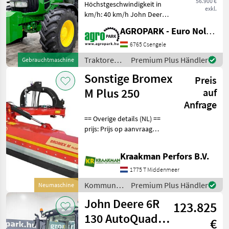
56.900 €
Höchstgeschwindigkeit in
exkl.
km/h: 40 km/h John Deere
6630 (6859 BStunden)
AGROPARK - Euro Noliker Kft.
PowerQuad Plus 24/24 40
km/h, Achsfederung, 1+2-
6765 Csengele
Leitung Druckluftbremse,
Traktoren /
Premium Plus Händler
Gebrauchtmaschine
Klimaanlage, 3 Steuer
John Deere
Sonstige Bromex
Preis
M Plus 250
auf
Anfrage
== Overige details (NL) ==
prijs: Prijs op aanvraag
Quantity: 1 Unit: Stuk
Professioneel en veelzijdig
Kraakman Perfors B.V.
De M plus is een
professionele klepelmaaier
1775 T Middenmeer
die ontworpen i
Kommunalgeräte
Premium Plus Händler
Neumaschine
/ Sonstige
John Deere 6R
123.825
130 AutoQuad
€