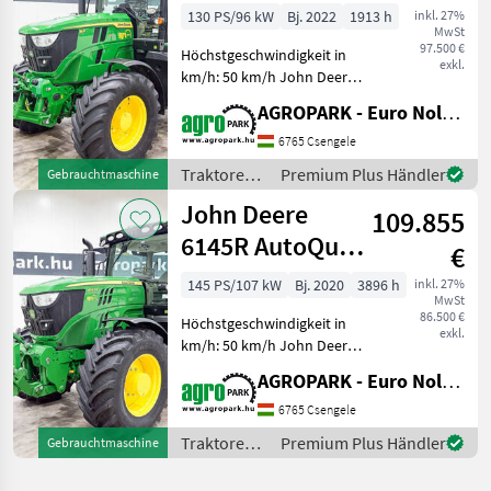
Plus 24/24 50
130 PS/96 kW
Bj. 2022
1913 h
inkl. 27%
MwSt
km/h,
97.500 €
Höchstgeschwindigkeit in
suspended fr
exkl.
km/h: 50 km/h John Deere
6R 130 (1913 BStunden)
AGROPARK - Euro Noliker Kft.
AutoQuad Plus 24/24 50
km/h Getriebe, gefederte
6765 Csengele
Vorderachse, gefederte
Traktoren /
Premium Plus Händler
Gebrauchtmaschine
Kabine, RTK-Autolenks
John Deere
John Deere
109.855
6145R AutoQuad
€
Plus 20/20 50
145 PS/107 kW
Bj. 2020
3896 h
inkl. 27%
MwSt
km/h
86.500 €
Höchstgeschwindigkeit in
transmission,
exkl.
km/h: 50 km/h John Deere
6145R (3896 BStunden)
AGROPARK - Euro Noliker Kft.
AutoQuad Plus 20/20 50
km/h Getriebe, gefederte
6765 Csengele
Vorderachse, gefederte
Traktoren /
Premium Plus Händler
Gebrauchtmaschine
Kabine, Druckluftbrems
John Deere