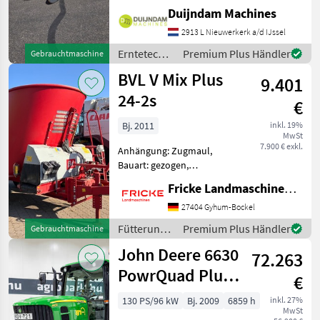
zweireihiger Kartoffel- und
Duijndam Machines
Gemüseroder zum Roden
von Kartoffeln, Zwiebeln
2913 L Nieuwerkerk a/d IJssel
und ähnlichen
Erntetechnik
Premium Plus Händler
Gebrauchtmaschine
Wurzelfrüchten. Er ist für
Ackerbau /
BVL V Mix Plus
Traktor
9.401
Sonstige
24-2s
€
Bj. 2011
inkl. 19%
MwSt
7.900 € exkl.
Anhängung: Zugmaul,
Bauart: gezogen,
Futteraustrag: beidseitig,
Fricke Landmaschinen GmbH
Misch-Anordnung: vertikal,
Mischsystem: Schnecken
27404 Gyhum-Bockel
Gelenkwelle, Zuösen
Fütterungstechnik
Premium Plus Händler
Gebrauchtmaschine
Obenanhängung,
/ BVL
John Deere 6630
Wiegeeinrichtung, el
72.263
PowrQuad Plus
€
24/24-Getriebe,
130 PS/96 kW
Bj. 2009
6859 h
inkl. 27%
MwSt
TLS, 1+2