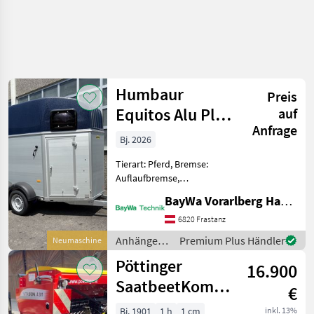
Humbaur
Preis
Equitos Alu Plus
auf
Anfrage
2,4 to EquiGuard
Bj. 2026
Tierart: Pferd, Bremse:
Auflaufbremse,
Tandemachse Technische
BayWa Vorarlberg HandelsGmbH BayWa Technik
Daten: gebremst
Innenmaß: ca. 3.157 mm x
6820 Frastanz
1.654 mm x 2.300 mm
Anhänger /
Premium Plus Händler
Neumaschine
Gesamtmaß: ca. 4.604 mm x
Humbaur
Pöttinger
2.175 mm x 2.81
16.900
SaatbeetKombination
€
Lion 301und
Bj. 1901
1 h
1 cm
inkl. 13%