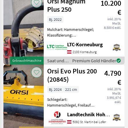
Orsi Magnum
10.200
Selbstmon
Plus 250
€
Bj. 2022
inkl. 20 %
MwSt.
8.500 € exkl.
Mulchart: Hammerschlegel;
Klassifizierung:
Gebrauchtmaschine;
LTC-Korneuburg
Arbeitsbreite: 2.5; Bauart:
Angebaut; Hydraulischer
2100 Korneuburg
Seitenverschub: Ja;
Saat und
Premium Gold Händler
Gebrauchtmaschine
Stützwalze: Ja Saat und
Pflege /
Orsi Evo Plus 200
Pflege
4.790
Orsi
(20845)
€
Bj. 2024
221 cm
inkl. 20 %
MwSt.
3.991,67 €
Schlegelart:
exkl.
Hammerschlegel, Freilauf
im Getriebe, Walzen
Landtechnik Hohenwarter GmbH
Produktbeschreibung Orsi
Evo Plus 200 Ich freue mich,
5092 St. Martin bei Lofer
Ihnen im