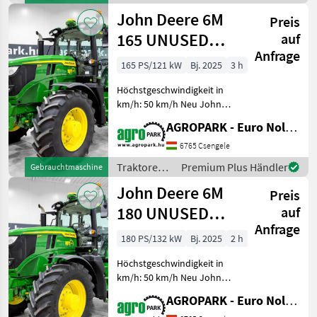
Federkabine, SF7500
John Deere
John Deere 6M
AutoTrac, Dr
Preis
165 UNUSED
auf
Anfrage
AutoQuad Plus
165 PS/121 kW
Bj. 2025
3 h
20/20 50 km/h
Höchstgeschwindigkeit in
transm
km/h: 50 km/h Neu John
Deere 6M 165 AutoQuad
AGROPARK - Euro Noliker Kft.
Plus 20/20 50 km/h
Getriebe, gefederte Achse,
6765 Csengele
gefederte Kabine, SF7500
Traktoren /
Premium Plus Händler
Gebrauchtmaschine
AutoTrac, Druckluftbrems
John Deere
John Deere 6M
Preis
180 UNUSED
auf
Anfrage
AutoQuad Plus
180 PS/132 kW
Bj. 2025
2 h
20/20 50 km/h
Höchstgeschwindigkeit in
transm
km/h: 50 km/h Neu John
Deere 6M 180 AutoQuad
AGROPARK - Euro Noliker Kft.
Plus 20/20 50 km/h