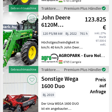
Getriebe, gefederte Achse,
6765 Csengele
gefederte Kabine, SF7500
Traktoren /
Premium Plus Händler
Gebrauchtmaschine
AutoTrac, Druckluftbrems
John Deere
John Deere
123.825
6120M
€
PowrQuad Plus
120 PS/88 kW
Bj. 2022
761 h
inkl. 27%
MwSt
24/24
97.500 €
Höchstgeschwindigkeit in
transmission,
exkl.
km/h: 40 km/h John Deere
TLS, cab
6120M (761 BStunden)
AGROPARK - Euro Noliker Kft.
PowerQuad Plus 24/24 40
km/h, Vorderachsfederung,
6765 Csengele
Kabinenfederung,
Traktoren /
Premium Plus Händler
Gebrauchtmaschine
Druckluftbremse, 3
John Deere
Sonstige Wega
Steuerge
Preis
1600 Duo
auf
Anfrage
Bj. 2019
Der Unia WEGA 1600 DUO
ist ein angebauter