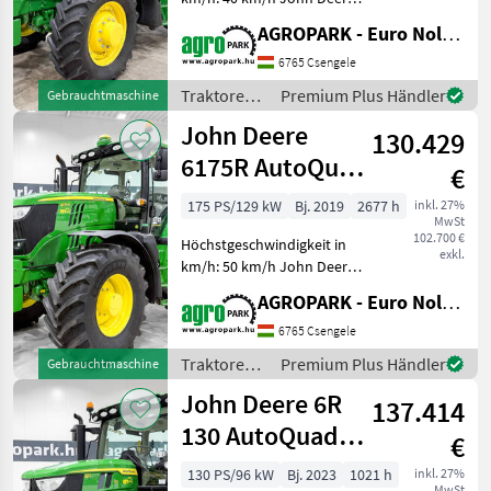
6145R (4009 BStunden)
AGROPARK - Euro Noliker Kft.
AutoQuad Plus 20/20 40
km/h Getriebe, gefederte
6765 Csengele
Vorderachse, 1+2-Kreis-
Traktoren /
Premium Plus Händler
Gebrauchtmaschine
Druckluftbremse, SF600
John Deere
John Deere
130.429
6175R AutoQuad
€
Plus 20/20 50
175 PS/129 kW
Bj. 2019
2677 h
inkl. 27%
MwSt
km/h, axle
102.700 €
Höchstgeschwindigkeit in
suspensi
exkl.
km/h: 50 km/h John Deere
6175R (2677 BStunden)
AGROPARK - Euro Noliker Kft.
AutoQuad Plus 20/20 50
km/h, Achsfederung,
6765 Csengele
Kabinenfederung, SF3000
Traktoren /
Premium Plus Händler
Gebrauchtmaschine
AutoTrac, Druckluftbremse,
John Deere
John Deere 6R
137.414
130 AutoQuad
€
Plus 24/24 50
130 PS/96 kW
Bj. 2023
1021 h
inkl. 27%
MwSt