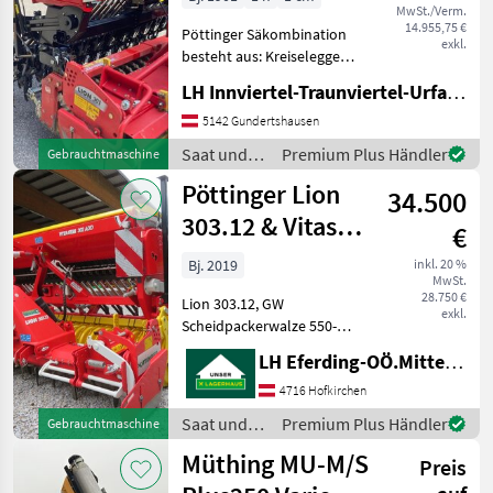
MwSt./Verm.
Vitasem A301
14.955,75 €
Pöttinger Säkombination
exkl.
besteht aus: Kreiselegge
Lion 301 * Planierschilder
LH Innviertel-Traunviertel-Urfahr eGen, Gundertshausen
vorne und hinten *
Seitenschilder gefedert *
5142 Gundertshausen
Güttler Prismenwalze
Saat und
Premium Plus Händler
Gebrauchtmaschine
Sämaschine V
Pflege /
Pöttinger Lion
34.500
Pöttinger
303.12 & Vitasem
€
302ADD
Bj. 2019
inkl. 20 %
MwSt.
28.750 €
Lion 303.12, GW
exkl.
Scheidpackerwalze 550-
3000 beschichtet,
LH Eferding-OÖ.Mitte, Landtechnik Hofkirchen
Seitenschildferdung mit
Vorpannung, Seitenschild
4716 Hofkirchen
mit
Saat und
Premium Plus Händler
Gebrauchtmaschine
Parallelogrammführung,
Pflege /
Müthing MU-M/S
Hydr. Oberlenker -- Vitasem
Preis
Pöttinger
302ADD