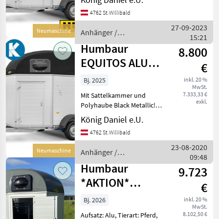
kgInnenlänge3.157
4762 St.Willibald
mmGesamtlänge4.604
mmInnenbreite1.654
27-09-2023
Neumaschine
Anhänger /
mmGesamtbreite2.175
15:21
Humbaur
mmInnenhöhe2.300
Humbaur
8.800
mmGesamth
EQUITOS ALU
€
PLUS 2400kg
Bj. 2025
inkl. 20 %
MwSt.
Aktion!!!!!!!
7.333,33 €
Mit Sattelkammer und
exkl.
Polyhaube Black Metallic!!!
Gewicht887
König Daniel e.U.
kgGesamtgewicht2.400
4762 St.Willibald
kgNutzlast1.513
kgInnenlänge3.157
23-08-2020
Neumaschine
Anhänger /
mmGesamtlänge4.604
09:48
Humbaur
mmInnenbreite1.654
Humbaur
9.723
mmGesamtbre
*AKTION*
€
Pferdeanhänger
Bj. 2026
inkl. 20 %
MwSt.
Equitos Alu Plus
8.102,50 €
Aufsatz: Alu, Tierart: Pferd,