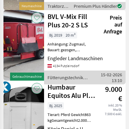
Schwenkbordwand 100%
Traktorzubehör
Premium Plus Händler
Neumaschine
Qualität aus der Steiermark
/
BVL V-Mix Fill
€ 2590.- inkl.
Preis
Scheibelhofer
Plus 20-2 S LS
auf
Anfrage
Bj. 2019
20 m³
Anhängung: Zugmaul,
Bauart: gezogen,
Futteraustrag: beidseitig,
Engleder Landmaschinen
Misch-Anordnung:
4134 Putzleinsdorf
horizontal, Mischsystem:
Schnecken, Entnahmefräse,
15-02-2026
Gebrauchtmaschine
Fütterungstechnik /
Stützfuß, Wiegeeinrichtung
13:10
BVL
Zum Verkauf s
Humbaur
9.000
Equitos Alu Plus
€
2000
Bj. 2025
inkl. 20 %
MwSt.
7.500 € exkl.
Tierart: Pferd Gewicht863
kgGesamtgewicht2.000
kgNutzlast1.137
König Daniel e.U.