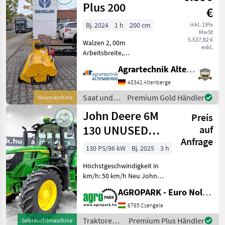
Plus 200
€
Bj. 2024
1 h
200 cm
inkl. 19%
MwSt
5.537,82 €
Walzen 2, 00m
exkl.
Arbeitsbreite,
Hammerschlegel, Kufen,
Agrartechnik Altenberge GmbH
Hydr. Schwenkbar,
Gelenkwelle. Saat und
48341 Altenberge
Pflege Mulchgeräte
Saat und
Premium Gold Händler
Neumaschine
Pflege /
John Deere 6M
Preis
Orsi
130 UNUSED
auf
Anfrage
CommandQuad
130 PS/96 kW
Bj. 2025
3 h
Plus 24/24 50
Höchstgeschwindigkeit in
km/h tra
km/h: 50 km/h Neu John
Deere 6M 130
AGROPARK - Euro Noliker Kft.
CommandQuad Plus 24/24
50 km/h Getriebe, gefederte
6765 Csengele
Vorderachse, Premium-
Traktoren /
Premium Plus Händler
Gebrauchtmaschine