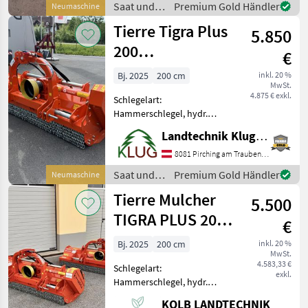
Saat und
Premium Gold Händler
Neumaschine
Maschinenzentrum St.
Pflege /
Tierre Tigra Plus
Martin den Orsi Evo Plus
5.850
Orsi
200
€
Heckmulcher
Bj. 2025
200 cm
inkl. 20 %
MwSt.
4.875 € exkl.
Schlegelart:
Hammerschlegel, hydr.
Seitenverschub, Walzen,
Landtechnik Klug e. U.
Freilauf im Getriebe,
Haubenverstellung Neuer
8081 Pirching am Traubenberg
Tierre Tigra Plus 200
Saat und
Premium Gold Händler
Neumaschine
Heckmulcher in
Pflege /
Tierre Mulcher
umfangreicher Ausstattung
5.500
Tierre
w
TIGRA PLUS 200
€
Heckmulcher
Bj. 2025
200 cm
inkl. 20 %
MwSt.
4.583,33 €
Schlegelart:
exkl.
Hammerschlegel, hydr.
Seitenverschub, Walzen,
KOLB LANDTECHNIK