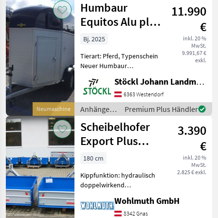
Humbaur
11.990
Weidetechnik
/ Lema
Equitos Alu plus
€
2400
Bj. 2025
inkl. 20 %
MwSt.
9.991,67 €
Tierart: Pferd, Typenschein
exkl.
Neuer Humbaur
Pferdeanhänger Equitos
Stöckl Johann Landmaschinen GesmbH & Co KG
Alu plus 2400, EquiDrive
Fahrwerk mit
6363 Westendorf
Radstossdämpfer,
Anhänger /
Premium Plus Händler
Neumaschine
Aluboden mit
Humbaur
Scheibelhofer
Gummiboden, mit
3.390
Seitentrittschutz
Export Plus
€
200/2000 Twin
180 cm
inkl. 20 %
MwSt.
(DW)
2.825 € exkl.
Kippfunktion: hydraulisch
doppelwirkend
Scheibelhofer
Wohlmuth GmbH
Kipptransporter Export ECO
TWIN, 180x125x40 mit
8342 Gnas