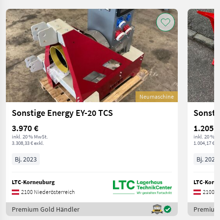
Neumaschine
Sonstige Energy EY-20 TCS
Sonstig
3.970 €
1.205 €
inkl. 20 % MwSt.
inkl. 20 % 
3.308,33 € exkl.
1.004,17 € ex
Bj. 2023
Bj. 2023
LTC-Korneuburg
LTC-Korn
2100 Niederösterreich
2100 N
Premium Gold Händler
Premium