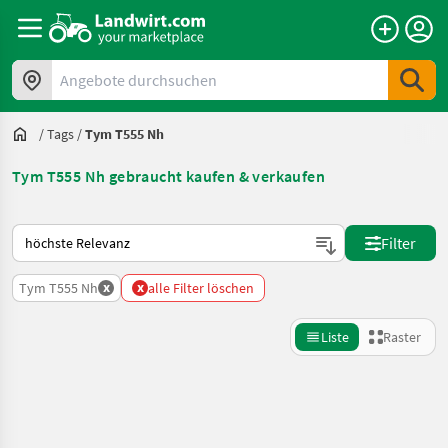
Angebote durchsuchen
/
Tags
/
Tym T555 Nh
Tym T555 Nh gebraucht kaufen & verkaufen
So wird auf Landwirt.com sortiert
Filter
x
x
Tym T555 Nh
alle Filter löschen
Liste
Raster
Suche