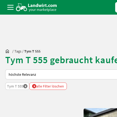
/
Tags
/
Tym T 555
Tym T 555 gebraucht kauf
So wird auf Landwirt.com sortiert
x
x
Tym T 555
alle Filter löschen