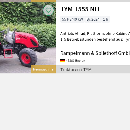
TYM T555 NH
55 PS/40 kW
Bj. 2024
1 h
Antrieb: Allrad, Plattform: ohne Kabine 
1, 5 Betriebsstunden bestehend aus: Ty
Dieseltraktor mit Hydrostat Antrieb Sp
Rampelmann & Spliethoff Gmb
48361 Beelen
Traktoren / TYM
Neumaschine