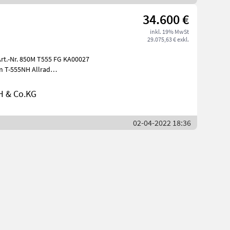
34.600 €
inkl. 19% MwSt
29.075,63 € exkl.
Art.-Nr. 850M T555 FG KA00027
m T-555NH Allrad
H & Co.KG
02-04-2022 18:36