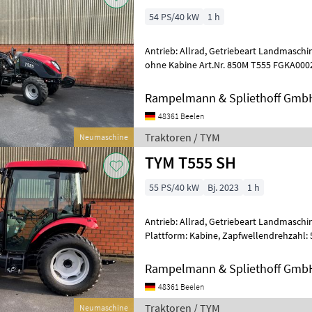
54 PS/40 kW
1 h
Antrieb: Allrad, Getriebeart Landmaschin
ohne Kabine Art.Nr. 850M T555 FGKA00024 * Sparsamer
laufruhiger, wassergekühlter 4-Zylin
Rampelmann & Spliethoff Gmb
48361 Beelen
Traktoren / TYM
Neumaschine
TYM T555 SH
55 PS/40 kW
Bj. 2023
1 h
Antrieb: Allrad, Getriebeart Landmaschin
Plattform: Kabine, Zapfwellendrehzahl: 5
Kreuzsteuerhebel: mechanisch, Klimaan
Rampelmann & Spliethoff Gmb
48361 Beelen
Traktoren / TYM
Neumaschine