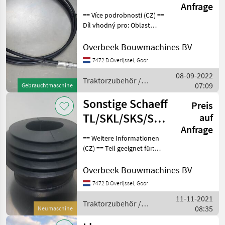
Anfrage
Throttle
== Více podrobnosti (CZ) ==
cable/Gaszug/Gaskabel
Díl vhodný pro: Oblast
působnosti konstrukce
DPH/marže: Odpočet DPH
Overbeek Bouwmachines BV
pro podnikatele Sériové
7472 D Overijssel, Goor
číslo: 5692609963 ==
08-09-2022
Weitere Informatio
Traktorzubehör /
07:09
Gebrauchtmaschine
Sonstige
Sonstige Schaeff
Preis
TL/SKL/SKS/SCL
auf
Anfrage
-
== Weitere Informationen
Bellows/Faltenbalg/Rubb
(CZ) == Teil geeignet für:
Verwendungszweck
Bauwesen Seriennummer:
Overbeek Bouwmachines BV
5369661188 == Weitere
7472 D Overijssel, Goor
Informationen (DE) == Teil
11-11-2021
geeignet für: Verwendung
Traktorzubehör /
08:35
Neumaschine
Sonstige