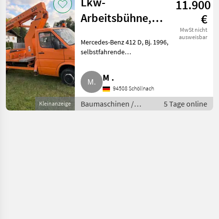
Lkw-
11.900
Arbeitsbühne,
€
Hubsteiger,
MwSt nicht
ausweisbar
Mercedes-Benz 412 D, Bj. 1996,
Hubarbeitsbühne
selbstfahrende
Ruthmann
Arbeitsmaschine, Leermasse
3.730 kg, abgemeldet 2023,
M .
Steiger TL 160
ebenso letzter TÜV 2023, wurde
94508 Schöllnach
nur auf eigenem Grundstück
bewegt
Baumaschinen /
5 Tage online
Kleinanzeige
Sonstige
Baumaschinen