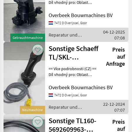
Drive
Díl vhodný pro: Oblast
působnosti konstrukce
motor/Fahrmot
DPH/marže: Odpočet DPH
Overbeek Bouwmachines BV
pro podnikatele Sériové
7472 D Overijssel, Goor
číslo: 92883301 == Weitere
04-12-2025
Informatione
Reparatur und
07:08
Gebrauchtmaschine
Ersatzteile / Sonstige
Sonstige Schaeff
Preis
TL/SKL-
auf
Anfrage
5369661310 -
== Více podrobnosti (CZ) ==
Joystick/Steuergrif
Díl vhodný pro: Oblast
působnosti konstrukce
Sériové číslo: 5369661310
Overbeek Bouwmachines BV
== Weitere Informationen
7472 D Overijssel, Goor
(DE) == Teil geeignet für:
22-12-2024
Verwe
Reparatur und
07:07
Neumaschine
Ersatzteile / Sonstige
Sonstige TL160-
Preis
5692609963-
auf