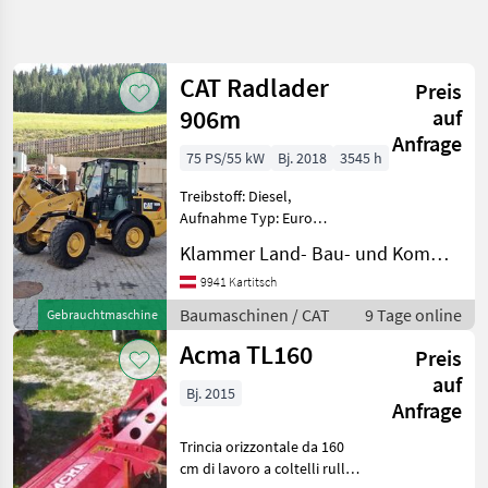
Suche
verfeinern
CAT Radlader
Preis
Kategorie
Land
Filter
2
906m
auf
Anfrage
8
75 PS/55 kW
Bj. 2018
3545 h
AKTUELLER
Zurücksetzen
Ergebnisse
PFAD
anzeigen
Treibstoff: Diesel,
Terex Tl
Aufnahme Typ: Euro
160
Aufnahme, Getriebeart
Radlader
Klammer Land- Bau- und Kommunaltechnik
Landmaschine:
9 2to Top
Hydrostatgetriebe, hydr.
9941 Kartitsch
Geräteverriegelung, Kabine,
KATEGORIE
Baumaschinen / CAT
9 Tage online
Gebrauchtmaschine
WÄHLEN
Klimaanlage,
Acma TL160
Schnellwechselrahmen,
Preis
Landtechnik
4
Zugmaul, Z
auf
Bj. 2015
Anfrage
Bautechnik
3
Trincia orizzontale da 160
Sonstiges
1
cm di lavoro a coltelli rullo