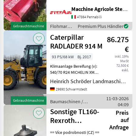
posteriore in ordine per
lavorare Porenza minima
Macchine Agricole Stefani Luciano
MARKTPLATZ
richiesta 40 hp Flohmarkt
47864 Pennabilli
Sonstiges Flohmarkt
Marktplatz
Händlerangebote
Kleinanzeigen
Flohmarkt
Premium Plus Händler
Gebrauchtmaschine
/ Sonstige
Caterpillar
86.275
RADLADER 914 M
€
93 PS/68 kW
Bj. 2017
inkl. 19%
MwSt
72.500 €
Klimaanlage Bereifung (v):
exkl.
540/70 R24 MICHELIN XMCL,
Bereifung (h): 540/70 R24
Heinrich Schröder Landmaschinen KG Schwarmstedt
MICHELIN XMCL,
29690 Schwarmstedt
Geschwindigkeit: 40 km/h,
Hydrostatischer Antrieb,
11-03-2026
Gebrauchtmaschine
Baumaschinen /
Kabine ________
04:09
Caterpillar
Sonstige TL160-
Preis
Rexroth
auf
Anfrage
A6VM160DA3/63W-
== Více podrobnosti (CZ) ==