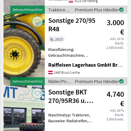
Zapfwellendrehzahl:
3123 Obritzberg
540/750,
Traktoren /
Premium Plus Händler
Gebrauchtmaschine
Höchstgeschwindigkeit in
Case IH
Sonstige 270/95
km/h: 40 km/h, Aufladung:
3.000
Turbolader m
R48
€
Bj. 2015
inkl. 20 %
MwSt.
2.500 € exkl.
Klassifizierung:
Gebrauchtmaschine;
Maschinentyp: Spritze;
Raiffeisen Lagerhaus GmbH Bruck/Leitha
Reifentyp: Rad; Hersteller
und Baureihe der
2460 Bruck/Leitha
passenden Maschine: BKT
Räder/Pneu/Felgen
Premium Plus Händler
Gebrauchtmaschine
John Deere 840; Anzahl der
/ Sonstige
Sonstige BKT
Räder/Reife
4.740
270/95R36 u.
€
320/90R50
inkl. 20 %
Maschinetyp: Traktoren,
MwSt.
3.950 € exkl.
Bauweise: Radialreifen,
Felgendurchmesser: 50