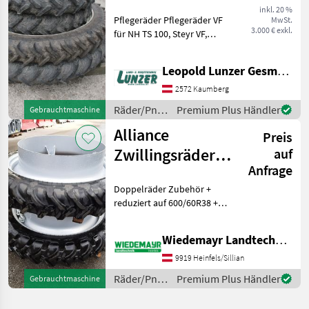
inkl. 20 %
Pflegeräder Pflegeräder VF
MwSt.
3.000 € exkl.
für NH TS 100, Steyr VF,
Taurus C95 230/95R32 80 %,
BKT Agrimax 955 230/95
Leopold Lunzer GesmbH
R48. Räder/Pneu/Felgen
Traktorräder
2572 Kaumberg
Räder/Pneu/Felgen
Premium Plus Händler
Gebrauchtmaschine
/ Sonstige
Alliance
Preis
Zwillingsräder
auf
Anfrage
270/95R46
Doppelräder Zubehör +
reduziert auf 600/60R38 +
weiters passend zu
540/65R38, 480/70R38,
Wiedemayr Landtechnik GmbH
420/85R38, 16.9R38
Rücksprache bzw. Vergleich
9919 Heinfels/Sillian
Maß des Aufnahmeringes +
Räder/Pneu/Felgen
Premium Plus Händler
Gebrauchtmaschine
/ Alliance