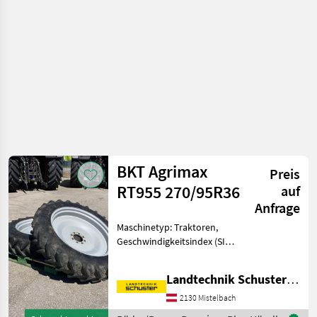
BKT Agrimax
Preis
RT955 270/95R36
auf
Anfrage
Maschinetyp: Traktoren,
Geschwindigkeitsindex (SI):
40 km/h (SI: A8), Last-Index
(LI): LI: 139 (2430 kg), TT/TL:
Landtechnik Schuster Niederlassung Mistelbach
Schlauchlos (TL), Bauweise:
Radialreifen,
2130 Mistelbach
Felgendurchmess