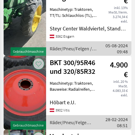
€
Taurus Soilsaver
inkl. 13%
Maschinetyp: Traktoren,
MwSt./Verm.
TT/TL: Schlauchlos (TL),
3.274,34 €
Bauweise: Radialreifen,
exkl.
Räder, Pflegeräder, Felgen
Steyr Center Waldviertel, Standort Eisgarn
Zum Verkauf steht eine
3862 Eisgarn
gebrauchte
05-08-2024
Pflegebereifung, passend
Räder/Pneu/Felgen /
09:48
für die Tra
Gebrauchtmaschine
Sonstige
BKT 300/95R46
4.900
und 320/85R32
€
inkl. 20 %
Maschinetyp: Traktoren,
MwSt.
Bauweise: Radialreifen,
4.083,33 €
Pflegeräder 2 Stk.
exkl.
Komplettreifen BKT
Höbart e.U.
300/95R46 (12.4R46)
3902 Vitis
Agrimax RT955, Lochkreis
28-02-2024
220, 8 Loch-Felge 2 Stk.
Räder/Pneu/Felgen /
08:51
Komplettre
Gebrauchtmaschine
BKT