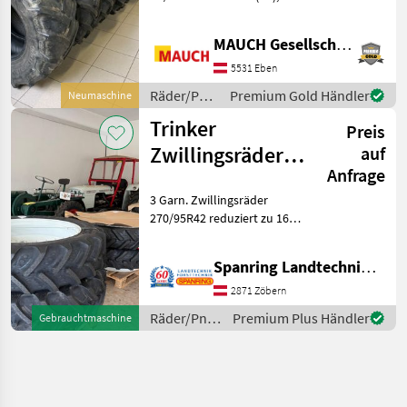
Bauweise: Radialreifen,
Felgendurchmesser: 34
MAUCH Gesellschaft m.b.H. & Co.KG, Eben
Zoll, Räder, Sonstiges
Diverse neue Traktorreifen
5531 Eben
lagernd: 1 Stk. 270/95
Räder/Pneu/Felgen
Premium Gold Händler
Neumaschine
/ Sonstige
Trinker
Preis
Zwillingsräder
auf
Anfrage
270/95R42 red.
3 Garn. Zwillingsräder
zu 34"
270/95R42 reduziert zu 16,
9x34, 420/85R34, 480/70R34
oder540/65R34 mit
Spanring Landtechnik Gmbh
Anbauteilen passend für
alle Traktore INVENTUR -
2871 Zöbern
ABVERKAUF Räder/Pne
Räder/Pneu/Felgen
Premium Plus Händler
Gebrauchtmaschine
/ Trinker