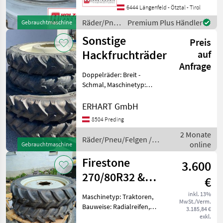
Absolut Neuwertiger
6444 Längenfeld - Ötztal - Tirol
Zustand , Innenloch
Räder/Pneu/Felgen
Premium Plus Händler
Gebrauchtmaschine
220mm,
/ Trinker
Sonstige
Preis
Hackfruchträder
auf
Anfrage
Doppelräder: Breit -
Schmal, Maschinetyp:
Traktoren, Pflegeräder
komplett mit Verstellfelgen
ERHART GmbH
für New Holland TL90,
8504 Preding
230/95R32 zu 380/70R24
2 Monate
und 270/95R44 zu
Räder/Pneu/Felgen /
online
480/70R34, S
Gebrauchtmaschine
Sonstige
Firestone
3.600
270/80R32 &
€
270/95R44
inkl. 13%
Maschinetyp: Traktoren,
MwSt./Verm.
Bauweise: Radialreifen,
3.185,84 €
Felgendurchmesser: 44 Zoll
exkl.