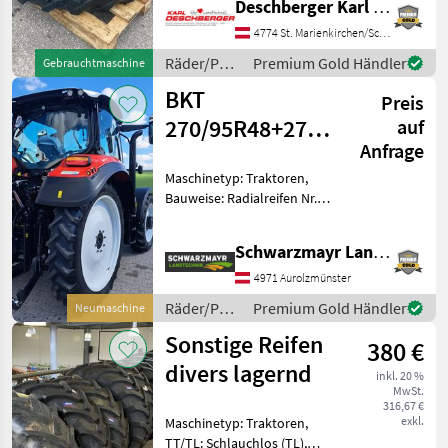
Deschberger Karl Landtechnik GesmbH & Co KG
R 32 (9, 5R32) Räder mit 8-
Loch Felgen,
4774 St. Marienkirchen/Schärding
Innenlochkreis-Dm: 221
Räder/Pneu/Felgen
Premium Gold Händler
Gebrauchtmaschine
mm, Bolz
/ Alliance
BKT
Preis
270/95R48+270/80R36
auf
Anfrage
Pflegeräder
Maschinetyp: Traktoren,
Bauweise: Radialreifen Nr.
66399 1 Garnitur (4 Stk.)
Kompletträder bestehend
Schwarzmayr Landtechnik GmbH - Aurolzmünster
aus: - 2 Stk. Fixfelgen mit
BKT 270/80R36 TL Agrimax
4971 Aurolzmünster
RT 9
Räder/Pneu/Felgen
Premium Gold Händler
Neumaschine
/ BKT
Sonstige Reifen
380 €
divers lagernd
inkl. 20 %
MwSt.
316,67 €
exkl.
Maschinetyp: Traktoren,
TT/TL: Schlauchlos (TL),