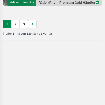
MwSt. !! Räder/Pneu/Felgen
Räder/Pneu/Felgen
Premium Gold Händler
Gebrauchtmaschine
Sonstige Räd
/ Fendt
1
2
3
Treffer
1
-
48
von
129
(Seite 1 von 3)