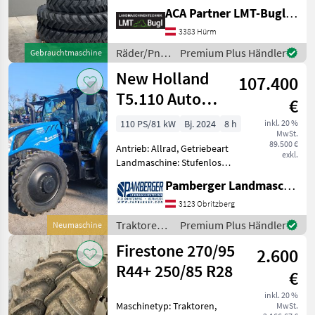
Zoll, Räder, Pneu,
ACA Partner LMT-Bugl GmbH
Pflegeräder, Felgen
Kulturräder zu Fendt 414 /
3383 Hürm
415 und 500 Vario Fixfelgen
Räder/Pneu/Felgen
Premium Plus Händler
Gebrauchtmaschine
mit S
/ Sonstige
New Holland
107.400
T5.110 Auto
€
Command
110 PS/81 kW
Bj. 2024
8 h
inkl. 20 %
MwSt.
(Stage V)
89.500 €
Antrieb: Allrad, Getriebeart
exkl.
Landmaschine: Stufenloses
Getriebe, Plattform: Kabine,
Pamberger Landmaschinentechnik GmbH
Zapfwellendrehzahl:
540/540E/1000,
3123 Obritzberg
Höchstgeschwindigkeit in
Traktoren /
Premium Plus Händler
Neumaschine
km/h: 40 km/h, Aufladung:
New
Firestone 270/95
2.600
Holland
R44+ 250/85 R28
€
inkl. 20 %
Maschinetyp: Traktoren,
MwSt.