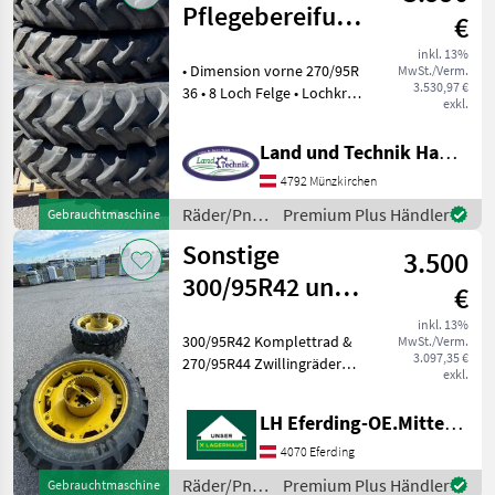
Pflegebereifung
€
Claas 270/95R36
inkl. 13%
• Dimension vorne 270/95R
MwSt./Verm.
3.530,97 €
36 • 8 Loch Felge • Lochkreis
exkl.
Durchmesser 2.200mm •
Spur 2.000 mm • Profiltiefe
Land und Technik HandelsgesmbH
80 % • Dimension hinten
13.6 R - 48 • 8 Loch Felge •
4792 Münzkirchen
Räder/Pneu/Felgen
Premium Plus Händler
Gebrauchtmaschine
/ Alliance
Sonstige
3.500
300/95R42 und
€
270/95R44
inkl. 13%
300/95R42 Komplettrad &
MwSt./Verm.
3.097,35 €
270/95R44 Zwillingräder
exkl.
Räder/Pneu/Felgen
Traktorräder
LH Eferding-OE.Mitte, Eferding
4070 Eferding
Räder/Pneu/Felgen
Premium Plus Händler
Gebrauchtmaschine