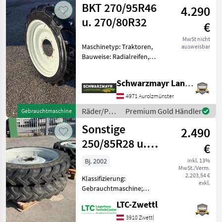
BKT 270/95R46
Tu
4.290
u. 270/80R32
€
MwSt nicht
Maschinetyp: Traktoren,
ausweisbar
Bauweise: Radialreifen,
Räder, Pflegeräder, Felgen
Edvnr. 88237 Privatverkauf
Schwarzmayr Landtechnik GmbH - Aurolzmünster
Pflegeräder passend zu
Steyr Multi 4095-4105-4115
4971 Aurolzmünster
Vorne: 270/80R3
Räder/Pneu/Felgen
Premium Gold Händler
Gebrauchtmaschine
/ BKT
Sonstige
2.490
250/85R28 u.
€
270/95R42
Bj. 2002
inkl. 13%
MwSt./Verm.
2.203,54 €
Klassifizierung:
exkl.
Gebrauchtmaschine;
Maschinentyp: Traktor;
LTC-Zwettl
Reifentyp: Rad; Hersteller
und Baureihe der
3910 Zwettl