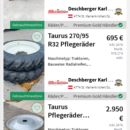
Marktplatz
Händlerangebote
Kleinanzeigen
Zoll, Räder Taurus 270/95 R
Deschberger Karl Landtechnik GesmbH & Co KG
32 (11, 2R32) Pflegeräder
Soilsaver RC95 mit 8-Loch
4774 St. Marienkirchen/Schärding
Fixfelgen, Innenloc
Räder/Pneu/Felgen
Premium Gold Händler
Gebrauchtmaschine
/ Taurus
Taurus 270/95
695 €
R32 Pflegeräder
inkl. 20 %
MwSt.
579,17 €
exkl.
Maschinetyp: Traktoren,
Bauweise: Radialreifen,
Felgendurchmesser: 32
Zoll, Räder Taurus 270/95
Deschberger Karl Landtechnik GesmbH & Co KG
R32 Pflegeräder mit 8-Loch
Fixfelgen, Innenlochkreis-
4774 St. Marienkirchen/Schärding
Dm: 290 mm, Bolzena
Räder/Pneu/Felgen
Premium Gold Händler
Gebrauchtmaschine
/ Taurus
Taurus
2.950
Pflegeräder
€
270/95 R42 Case
inkl. 20 %
Maschinetyp: Traktoren,
MwSt.