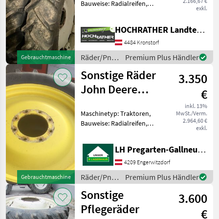
2.166,67 €
Bauweise: Radialreifen,
exkl.
Felgendurchmesser: 44
Zoll, Räder Kulturräder
HOCHRATHER Landtechnik GmbH
270/95 R44+ 250/85 R28
passend zu Steyr Serie
4484 Kronstorf
9085-9105 MT Derzeitige Sp
Räder/Pneu/Felgen
Premium Plus Händler
Gebrauchtmaschine
/ Firestone
Sonstige Räder
3.350
John Deere
€
270/95R32,
inkl. 13%
Maschinetyp: Traktoren,
MwSt./Verm.
320/90R46
2.964,60 €
Bauweise: Radialreifen,
exkl.
Räder, Pflegeräder
Kompletträder -
LH Pregarten-Gallneukirchen, Gallneukirchen
Pflegebereifung , Felgen
John Deere Spur 1800 mm,
4209 Engerwitzdorf
Vorne 270/95 R 32, Hinten
Räder/Pneu/Felgen
Premium Plus Händler
Gebrauchtmaschine
320/
/ Sonstige
Sonstige
3.600
Pflegeräder
€