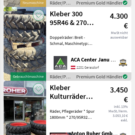
Räder/Pneu/Felgen
Premium Gold Händler
Neumaschine
/ Alliance
Kleber 300
4.300
95R46 & 270
€
95R32
MwSt nicht
Doppelräder: Breit -
ausweisbar
Schmal, Maschinetyp:
Traktoren,
Geschwindigkeitsindex (SI):
ACA Center Janu GmbH
40 km/h (SI: A8), Last-Index
(LI): LI: 134 (2120 kg), TT/TL:
2201 Gerasdorf
Schlauchlos (TL), Bauweise:
Räder/Pneu/Felgen
Premium Gold Händler
Gebrauchtmaschine
/ Kleber
Kleber
3.450
Kulturräder
€
passend zu
inkl. 13%
Räder, Pflegeräder * Spur
MwSt./Verm.
Fendt 500 Vario
3.053,10 €
1800mm * 270/95R32
exkl.
Kleber Super3 * 270/95R48
Kleber Super3 Profiltiefe ca
Anton Roher GmbH (ACA Center Roher)