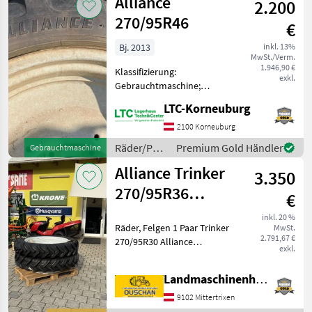
Alliance
2.200
270/95R46
€
Bj. 2013
inkl. 13%
MwSt./Verm.
1.946,90 €
Klassifizierung:
exkl.
Gebrauchtmaschine;
Maschinentyp: Traktor;
LTC-Korneuburg
Reifentyp: Rad; Hersteller
und Baureihe der
2100 Korneuburg
passenden Maschine: Steyr;
Räder/Pneu/Felgen
Premium Gold Händler
Gebrauchtmaschine
Anbauposition der
/ Alliance
Alliance Trinker
Räder/Reifen: kom
3.350
270/95R36
€
passend auf
inkl. 20 %
Räder, Felgen 1 Paar Trinker
MwSt.
420/70R30
2.791,67 €
270/95R30 Alliance
exkl.
Zwillingsräder passend auf
420/70R30, mit Fankhacken
Landmaschinenhandel Ouschan Anton
ohne Ösen, wir sind gerne
für sie erreichbar oder
9102 Mittertrixen
Besuchen sie un