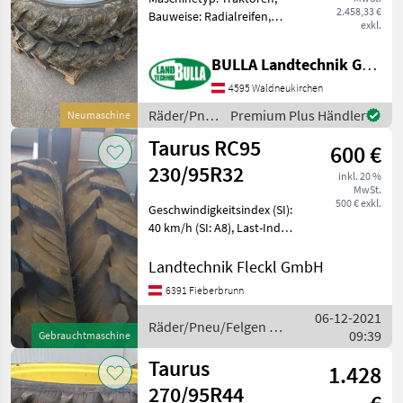
IH / New Holland
2.458,33 €
Bauweise: Radialreifen,
exkl.
Felgendurchmesser: 42
Zoll, Räder, Pneu,
BULLA Landtechnik GmbH
Pflegeräder, Felgen
Pflegeräder Taurus +
4595 Waldneukirchen
Dimension 270/95 R42 +
Räder/Pneu/Felgen
Premium Plus Händler
Neumaschine
Fixfelge + pass
/ Taurus
Taurus RC95
600 €
230/95R32
inkl. 20 %
MwSt.
500 € exkl.
Geschwindigkeitsindex (SI):
40 km/h (SI: A8), Last-Index
(LI): LI: 128 (1800 kg), TT/TL:
Schlauchlos (TL), Bauweise:
Landtechnik Fleckl GmbH
Radialreifen,
6391 Fieberbrunn
Felgendurchmesser: 32
06-12-2021
Zoll, Pneu Preis
Räder/Pneu/Felgen /
09:39
Gebrauchtmaschine
Taurus
Taurus
1.428
270/95R44