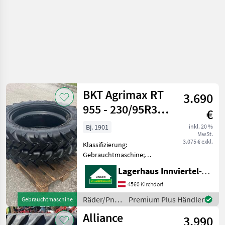
BKT Agrimax RT
3.690
955 - 230/95R32
€
(9,5 R32)
Bj. 1901
inkl. 20 %
MwSt.
3.075 € exkl.
Klassifizierung:
Gebrauchtmaschine;
Maschinentyp: Teile;
Lagerhaus Innviertel-Traunviertel-Urfahr eGen, Kirchdorf
Anbauposition der
Räder/Reifen: Hinten;
4560 Kirchdorf
Anzahl der Räder/Reifen: 2;
Räder/Pneu/Felgen
Premium Plus Händler
Gebrauchtmaschine
Felgentyp: Fest ;
/ BKT
Alliance
Hinterreifen Herstelle
3.990