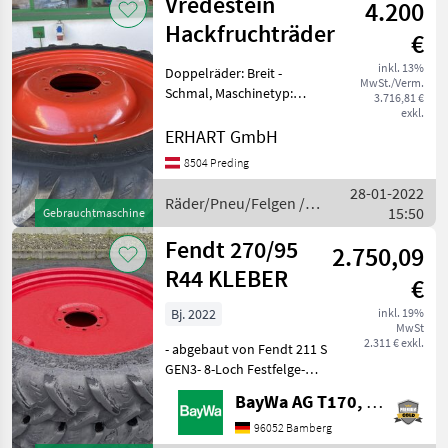
Vredestein
4.200
Hackfruchträder
€
inkl. 13%
Doppelräder: Breit -
MwSt./Verm.
Schmal, Maschinetyp:
3.716,81 €
Traktoren, TT/TL:
exkl.
Schlauchlos (TL), Bauweise:
ERHART GmbH
Radialreifen, Pneu,
8504 Preding
Pflegeräder, Felgen
28-01-2022
Hackfruchträder für Claas
Räder/Pneu/Felgen /
15:50
Arion 410, Spur 1
Gebrauchtmaschine
Vredestein
Fendt 270/95
2.750,09
R44 KLEBER
€
Bj. 2022
inkl. 19%
MwSt
2.311 € exkl.
- abgebaut von Fendt 211 S
GEN3- 8-Loch Festfelge-
Spur 1600mm!! Optional
BayWa AG T170, Bamberg
passend 270/80R32 MITAS,
EQ 11227336, 2.250€ inkl.
96052 Bamberg