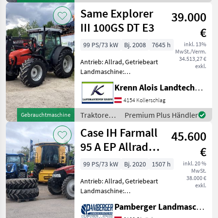
/ Sonstige
Same Explorer
39.000
III 100GS DT E3
€
99 PS/73 kW
Bj. 2008
7645 h
inkl. 13%
MwSt./Verm.
34.513,27 €
Antrieb: Allrad, Getriebeart
exkl.
Landmaschine:
Schaltgetriebe, Plattform:
Krenn Alois Landtechnik GmbH
Kabine,
Zapfwellendrehzahl:
4154 Kollerschlag
430/540/540E/1000,
Traktoren /
Premium Plus Händler
Gebrauchtmaschine
Höchstgeschwindigkeit in
Same
Case IH Farmall
km/h: 40 km/h, Aufladung:
45.600
Tu
95 A EP Allrad
€
Basis
99 PS/73 kW
Bj. 2020
1507 h
inkl. 20 %
MwSt.
38.000 €
Antrieb: Allrad, Getriebeart
exkl.
Landmaschine:
Schaltgetriebe, Plattform:
Pamberger Landmaschinentechnik GmbH
Kabine,