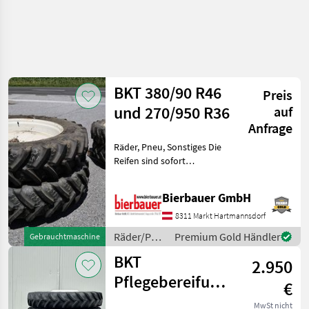
BKT 380/90 R46
Preis
und 270/950 R36
auf
Anfrage
Räder, Pneu, Sonstiges Die
Reifen sind sofort
einsatzbereit und nach
Vereinbarung verfügbar.
Bierbauer GmbH
Eine Besichtigung sowie
Prüfung vor Ort ist jederzeit
8311 Markt Hartmannsdorf
möglich. Bei Frag
Räder/Pneu/Felgen
Premium Gold Händler
Gebrauchtmaschine
/ BKT
BKT
2.950
Pflegebereifung
€
230/95R32;
MwSt nicht