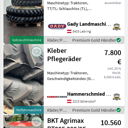
Maschinetyp: Traktoren,
ausweisbar
230/95R48
TT/TL: Schlauchlos (TL),
Bauweise: Radialreifen,
Felgendurchmesser: 48
Gady Landmaschinen GmbH
Zoll, Pflegeräder
Pflegeräder mit 2.10m
8403 Lebring
Spurweite Dimension:
Räder/Pneu/Felgen
Premium Gold Händler
Gebrauchtmaschine
230/95R32 &
/ BKT
Kleber
7.800
Pflegeräder
€
inkl. 20 %
Maschinetyp: Traktoren,
MwSt.
6.500 € exkl.
Geschwindigkeitsindex (SI):
40 km/h (SI: A8), TT/TL:
Schlauchlos (TL), Bauweise:
Hammerschmied GmbH
Radialreifen, Pflegeräder
Satz Pflegeräder passend
2013 Göllersdorf
zu Massey Fer
Räder/Pneu/Felgen
Premium Gold Händler
Vorführmaschine
/ Kleber
BKT Agrimax
10.560