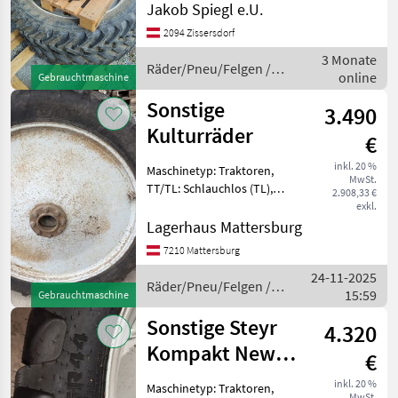
1 Garnitur Pflegeräder,
Jakob Spiegl e.U.
Firestone 270/95R44 + Mitas
2094 Zissersdorf
270/80R32, waren auf Steyr
3 Monate
9094 (mit Sis
Räder/Pneu/Felgen /
online
Gebrauchtmaschine
Firestone
Sonstige
3.490
Kulturräder
€
inkl. 20 %
Maschinetyp: Traktoren,
MwSt.
TT/TL: Schlauchlos (TL),
2.908,33 €
Bauweise: Radialreifen,
exkl.
Pflegeräder 1 Gebrauchte
Lagerhaus Mattersburg
Kulturräder für Massey
7210 Mattersburg
Ferguson Serie 5400 SPUR
24-11-2025
1500mm Felgenfarbe
Räder/Pneu/Felgen /
15:59
Gebrauchtmaschine
Sonstige
Sonstige Steyr
4.320
Kompakt New
€
Hollan
inkl. 20 %
Maschinetyp: Traktoren,
MwSt.