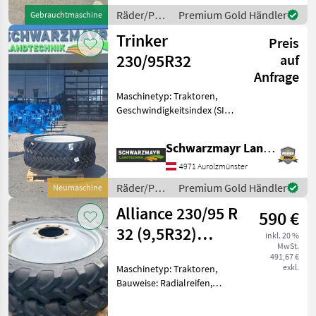
passenden Maschine:
Räder/Pneu/Felgen
Premium Gold Händler
Gebrauchtmaschine
Geotrac 74 ; Anbauposition
/ Sonstige
Trinker
der Räder/Reife
Preis
230/95R32
auf
Anfrage
Maschinetyp: Traktoren,
Geschwindigkeitsindex (SI):
40 km/h (SI: A8), Last-Index
(LI): LI: 128 (1800 kg),
Schwarzmayr Landtechnik GmbH - Aurolzmünster
Bauweise: Radialreifen,
Räder, Felgen Nr. 65487 1
4971 Aurolzmünster
Paar Zwilli
Räder/Pneu/Felgen
Premium Gold Händler
Neumaschine
/ Trinker
Alliance 230/95 R
590 €
32 (9,5R32)
inkl. 20 %
MwSt.
Räder
491,67 €
exkl.
Maschinetyp: Traktoren,
Bauweise: Radialreifen,
Felgendurchmesser: 32
Zoll, Räder Alliance 230/95