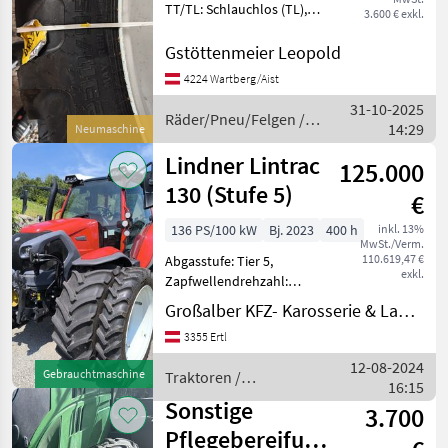
TT/TL: Schlauchlos (TL),
3.600 € exkl.
Bauweise: Radialreifen
Allinace 210/95R32
Gstöttenmeier Leopold
119A8/116D Scheibenrad
4224 Wartberg/Aist
7x32 Spur 1400/ AW1854 6-
31-10-2025
250-285 Ceat 230/95R44 1
Räder/Pneu/Felgen /
14:29
Neumaschine
Sonstige
Lindner Lintrac
125.000
130 (Stufe 5)
€
136 PS/100 kW
Bj. 2023
400 h
inkl. 13%
MwSt./Verm.
110.619,47 €
Abgasstufe: Tier 5,
exkl.
Zapfwellendrehzahl:
430/540/750/1000,
Großalber KFZ- Karosserie & Landtechnik e.U.
Bolzengröße
3355 Ertl
Anhängevorrichtung (mm):
38mm, Aufladung:
12-08-2024
Gebrauchtmaschine
Traktoren /
Turbolader mit
16:15
Lindner
Ladeluftkühlung,
Sonstige
3.700
Höchstgeschwindigkeit in
Pflegebereifung