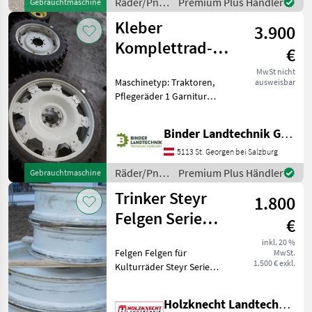
Räder/Pneu/Felgen
Premium Plus Händler
Gebrauchtmaschine
/ BKT
Kleber
3.900
Komplettrad-
€
Satz
MwSt nicht
Maschinetyp: Traktoren,
ausweisbar
Pflegeräder 1 Garnitur
Pflegebereifung /
Komplettrad-Satz Kleber
Binder Landtechnik GmbH & CoKG
Hinten 230/95R48
Zentrierung 220mm
5113 St. Georgen bei Salzburg
Lochkreis 8x275 Vorne
Räder/Pneu/Felgen
Premium Plus Händler
Gebrauchtmaschine
230/95R32 Zentr
/ Kleber
Trinker Steyr
1.800
Felgen Serie
€
9000 10-32, 10-
inkl. 20 %
Felgen Felgen für
MwSt.
48
1.500 € exkl.
Kulturräder Steyr Serie
9000, Für Bereifung 11.2 -
R32 270-95R32, 11.2 - R48
Holzknecht Landtechnik GmbH.
270-95R48, Spur 1600mm,