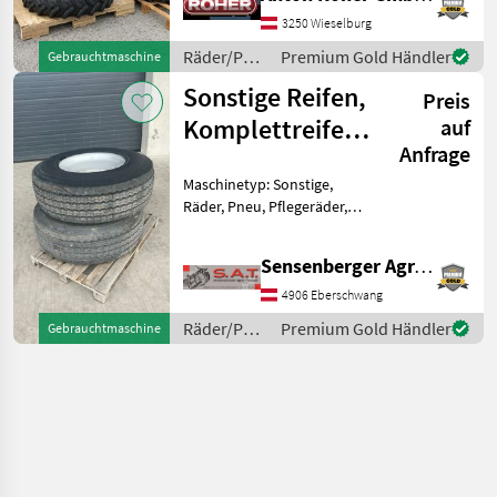
50% passend auf Fendt 500
Vario SCR, S4 und Gen3
3250 Wieselburg
passend auf
Räder/Pneu/Felgen
Premium Gold Händler
Gebrauchtmaschine
/ Kleber
Sonstige Reifen,
Preis
Komplettreifen,
auf
Anfrage
Anhängerreifen
Maschinetyp: Sonstige,
Räder, Pneu, Pflegeräder,
Felgen, Sonstiges Reifen mit
Felgen in Verschiedenen
Sensenberger Agrar-Technik
Dimensionen -Komplettrad
Farma Neu 4 Stk.
4906 Eberschwang
385/65R22.5 8 Lochfelge E
Räder/Pneu/Felgen
Premium Gold Händler
Gebrauchtmaschine
/ Sonstige