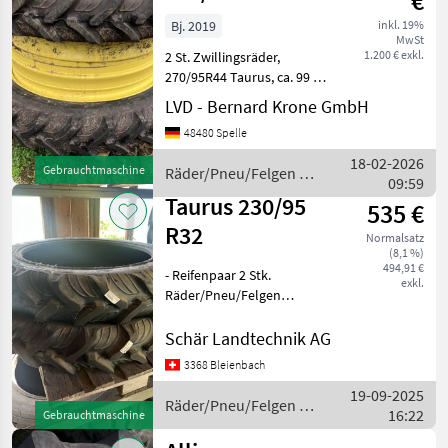
€
Bj. 2019
inkl. 19%
MwSt
1.200 € exkl.
2 St. Zwillingsräder,
270/95R44 Taurus, ca. 99 %
Profil, 142A8, Distanzring:
LVD - Bernard Krone GmbH
200 mm,
48480 Spelle
Räder/Pneu/Felgen
Sonstige
18-02-2026
Gebrauchtmaschine
Räder/Pneu/Felgen /
Räder/Pneu/Felgen
09:59
Taurus
Taurus 230/95
535 €
R32
Normalsatz
(8,1 %)
494,91 €
- Reifenpaar 2 Stk.
exkl.
Räder/Pneu/Felgen
Traktorräder
Schär Landtechnik AG
3368 Bleienbach
19-09-2025
Räder/Pneu/Felgen /
16:22
Gebrauchtmaschine
Taurus