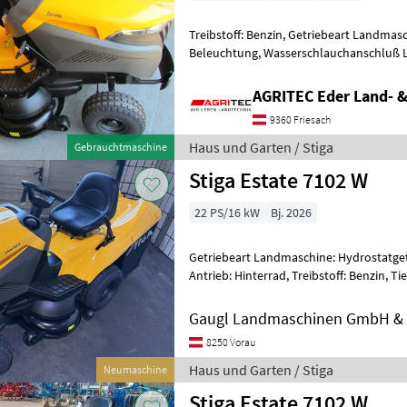
Treibstoff: Benzin, Getriebeart Landmas
Beleuchtung, Wasserschlauchanschluß La
*Leistungsstarker und zuverlässiger
AGRITEC Eder Land- 
9360 Friesach
Haus und Garten / Stiga
Gebrauchtmaschine
Stiga Estate 7102 W
22 PS/16 kW
Bj. 2026
Getriebeart Landmaschine: Hydrostatget
Antrieb: Hinterrad, Treibstoff: Benzin, 
Zylinder Stiga Motor 600ccm 102 cm
Gaugl Landmaschinen GmbH &
8250 Vorau
Haus und Garten / Stiga
Neumaschine
Stiga Estate 7102 W