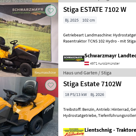
Stiga ESTATE 7102 W
Bj. 2025
102 cm
Getriebeart Landmaschine: Hydrostatget
Rasentraktor TCNS 102 Hydro - mit Stiga
708ccm Hubraum - mit 2 Zylind
Schwarzmayr Landtec
4971 Aurolzmünster
Haus und Garten / Stiga
Neumaschine
Stiga Estate 7102W
18 PS/13 kW
Bj. 2026
Treibstoff: Benzin, Antrieb: Hinterrad, 
Hydrostatgetriebe, Tiefenführungsroll
Zum Verkauf steht ein Rasentraktor Stig
Lientschnig - Trakto