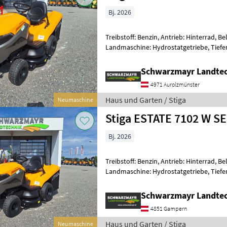
Bj. 2026
Treibstoff: Benzin, Antrieb: Hinterrad, B
Landmaschine: Hydrostatgetriebe, Tiefe
Wasserschlauchanschluß, Betriebsstund
Schwarzmayr Landtec
4971 Aurolzmünster
Haus und Garten / Stiga
Neumaschine
Stiga ESTATE 7102 W S
Bj. 2026
Treibstoff: Benzin, Antrieb: Hinterrad, B
Landmaschine: Hydrostatgetriebe, Tiefe
Wasserschlauchanschluß, Überrollschutz
Schwarzmayr Landte
4851 Gampern
Haus und Garten / Stiga
Neumaschine