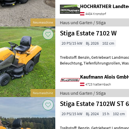
HOCHRATHER Landte
4484 Kronstorf
Haus und Garten / Stiga
Neumaschine
Stiga Estate 7102 W
20 PS/15 kW
Bj. 2026
102 cm
Treibstoff: Benzin, Getriebeart Landmas
Beleuchtung, Tiefenführungsrollen, Was
Estate 7102 W 2 Zylinder Stiga 600 Benz
Kaufmann Alois Gmb
4723 Natternbach
Haus und Garten / Stiga
Neumaschine
Stiga Estate 7102W ST 
20 PS/15 kW
Bj. 2024
15 h
102 cm
Treibstoff: Benzin, Getriebeart Landmas