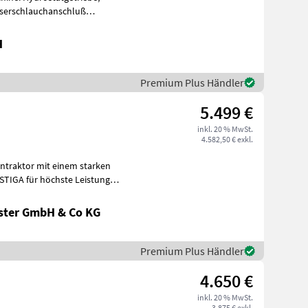
sserschlauchanschluß
 20
H
Premium Plus Händler
5.499 €
inkl. 20 % MwSt.
4.582,50 € exkl.
ntraktor mit einem starken
STIGA für höchste Leistung
ster GmbH & Co KG
Premium Plus Händler
4.650 €
inkl. 20 % MwSt.
3.875 € exkl.