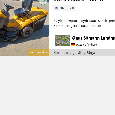
Bj. 2023
2 h
2 Zylindermotor , Hydrostat, Sonderpreis Lagermaschine
Kommunalgeräte Rasentraktor
Klaus Sämann Landma
97215 Uffenheim
Kommunalgeräte / Stiga
Neumaschine