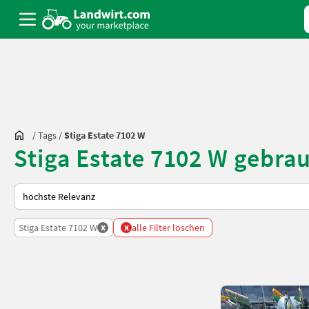
/
Tags
/
Stiga Estate 7102 W
Stiga Estate 7102 W gebra
So wird auf Landwirt.com sortiert
x
x
Stiga Estate 7102 W
alle Filter löschen