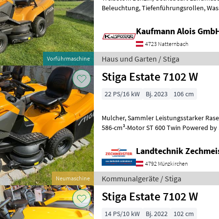
Beleuchtung, Tiefenführungsrollen, Wa
Vorführer 2 Zylinder Stiga Benzin Motor
Kaufmann Alois Gmb
4723 Natternbach
Haus und Garten / Stiga
Vorführmaschine
Stiga Estate 7102 W
22 PS/16 kW
Bj. 2023
106 cm
Mulcher, Sammler Leistungsstarker Rase
586-cm³-Motor ST 600 Twin Powered by 
und Zuverlässigkeit. Das große 102-cm
Landtechnik Zechmei
4792 Münzkirchen
Kommunalgeräte / Stiga
Neumaschine
Stiga Estate 7102 W
14 PS/10 kW
Bj. 2022
102 cm