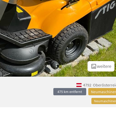
weitere
4792
Oberösterrei
Neumaschine
475 km entfernt
Neumaschine