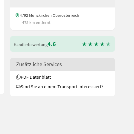
4792 Münzkirchen Oberösterreich
475 km entfernt
4.6
ssigkeit. Das große 102-cm-Mähwerk mit zeitgesteuerten Messern so
Händlerbewertung
Zusätzliche Services
PDF Datenblatt
Sind Sie an einem Transport interessiert?