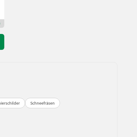
Landtechnik Zechmeister GmbH & Co KG
4792 Oberösterreich
Premium Plus Händler
ierschilder
Schneefräsen