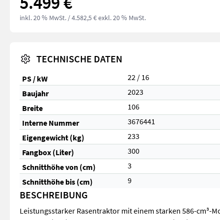
5.499 €
inkl. 20 % MwSt.
/ 4.582,5 € exkl. 20 % MwSt.
TECHNISCHE DATEN
22 / 16
PS / kW
2023
Baujahr
106
Breite
3676441
Interne Nummer
233
Eigengewicht (kg)
300
Fangbox (Liter)
3
Schnitthöhe von (cm)
9
Schnitthöhe bis (cm)
BESCHREIBUNG
Leistungsstarker Rasentraktor mit einem starken 586-cm³-M