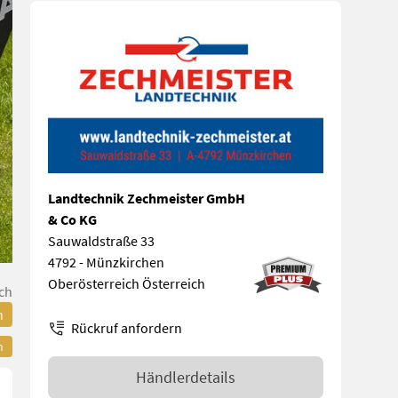
Landtechnik Zechmeister GmbH
& Co KG
Sauwaldstraße 33
4792 - Münzkirchen
Oberösterreich Österreich
ch
n
Rückruf anfordern
n
Händlerdetails