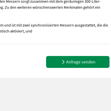
rten Messern sorgt zusammen mit dem geräumigen 300-Liter-
stung. Zu den weiteren wünschenswerten Merkmalen gehört ein
m und ist mit zwei synchronisierten Messern ausgestattet, die die
isch aktiviert, und
tor ST 600 Twin Powered by STIGA für höchste Leistung und Zuverlä
Anfrage senden