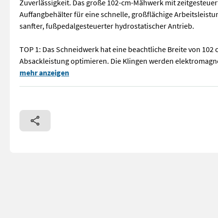
Zuverlässigkeit. Das große 102-cm-Mähwerk mit zeitgesteue
Auffangbehälter für eine schnelle, großflächige Arbeitslei
sanfter, fußpedalgesteuerter hydrostatischer Antrieb.
TOP 1: Das Schneidwerk hat eine beachtliche Breite von 102 c
Absackleistung optimieren. Die Klingen werden elektromagnet
Leistungsstarker Rasentraktor mit einem starken 586-cm³-Mo
mehr anzeigen