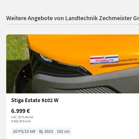
Weitere Angebote von Landtechnik Zechmeister 
Stiga Estate 9102 W
6.999 €
inkl. 20 % MwSt.
5.832,50 € exkl.
20 PS/15 kW
Bj. 2023
102 cm