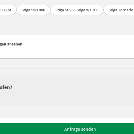
t6272pt
Stiga Sws 800
Stiga St 966 Stiga Ws 300
Stiga Tornado
igen ansehen
ufen?
Anfrage senden