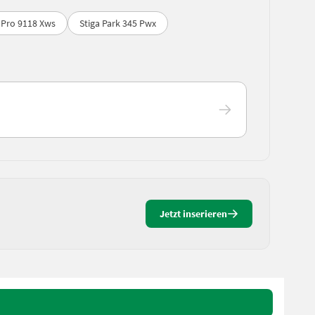
 Pro 9118 Xws
Stiga Park 345 Pwx
Jetzt inserieren