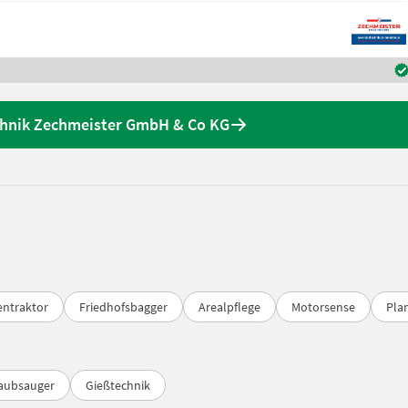
chnik Zechmeister GmbH & Co KG
entraktor
Friedhofsbagger
Arealpflege
Motorsense
Plan
aubsauger
Gießtechnik