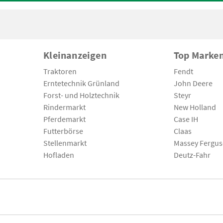
Kleinanzeigen
Top Marke
Traktoren
Fendt
Erntetechnik Grünland
John Deere
Forst- und Holztechnik
Steyr
Rindermarkt
New Holland
Pferdemarkt
Case IH
Futterbörse
Claas
Stellenmarkt
Massey Fergu
Hofladen
Deutz-Fahr