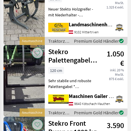
MwSt.
1.325 € exkl.
Neuer Stekto Holzgreifer -
mit Niederhalter -
Euroaufnahme -Gewicht
Landmaschinenhandel Ouschan Anton
150kg -Breite 800mm -Tiefe
890mm -Höhe 740mm
9102 Mittertrixen
Sofort verfügbar. Wir sind g
Traktorzubehör
Premium Gold Händler
Neumaschine
/ Stekro
Stekro
1.050
Palettengabel
€
mit Euro-und
120 cm
inkl. 20 %
MwSt.
Dreipunktaufnahme
875 € exkl.
Sehr stabile und robuste
Palettengabel *
Euroaufnahme und
Maschinen Gailer GmbH
Dreipunktaufnahme Kat. II
* Zinkenlänge 120 cm *
9640 Kötschach-Mauthen
Zinkendimension Breite 100
Traktorzubehör
Premium Gold Händler
Neumaschine
mm, Stärke 40 mm *
/ Stekro
Stekro Front
Tragkraf
3.590