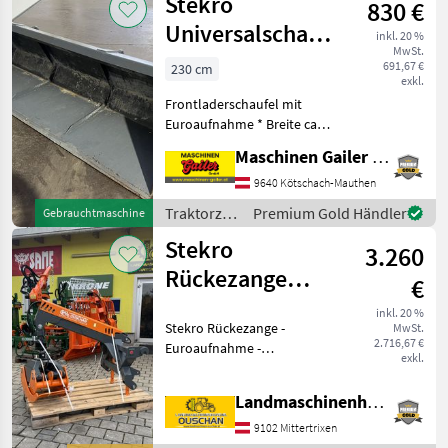
Stekro
830 €
Universalschaufel
inkl. 20 %
MwSt.
230 cm
691,67 €
230 cm
exkl.
Frontladerschaufel mit
Euroaufnahme * Breite ca.
230 cm * Höhe ca. 64 cm *
Maschinen Gailer GmbH
Tiefe ca. 70cm * Volumen
ca. 0, 85 m³ * Eigengewicht
9640 Kötschach-Mauthen
ca. 240 kg Kommen Sie
Traktorzubehör
Premium Gold Händler
Gebrauchtmaschine
vorbei und
/ Stekro
Stekro
3.260
Rückezange
€
Euro und
inkl. 20 %
Stekro Rückezange -
MwSt.
Dreipunktanbau
2.716,67 €
Euroaufnahme -
exkl.
Dreipunktanbau Kat II -
Rotator 4to - Öffnungsweite
Landmaschinenhandel Ouschan Anton
1850mm - min
Durchmesser 75mm -
9102 Mittertrixen
Gewicht 320kg - 4