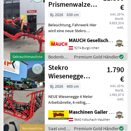
Prismenwalze
€
6,3m
Bj. 2026
630 cm
inkl. 20 %
MwSt.
9.833,33 €
Beleuchtung, Fahrwerk Hier
exkl.
wird eine neue Stekro
Prismenwalze angeboten.
MAUCH Gesellschaft m.b.H. & Co.KG
Ausstattung: - 3.100kg - 6,
3m Arbeitsbreite -
5274 Burgkirchen
hydraulisch klappbar mit 3
Bodenbearbeitung
Premium Gold Händler
Gebrauchtmaschine
Zylinder -
/ Stekro
Stekro
1.790
Wiesenegge
€
4,00m hydr.-
Bj. 2026
400 cm
inkl. 20 %
MwSt.
auch 3m, 5m, 6m
1.491,67 €
NEUE Wiesenegge 4 Meter
lagernd
exkl.
Arbeitsbreite, 4-reihig,
hydraulisch klappbar, 3
Maschinen Gailer GmbH
Punkt Aufnahme, Gewicht
400 kg, Striegelnetz kann
9640 Kötschach-Mauthen
beidseitig verwendet
Saat und
Premium Gold Händler
Neumaschine