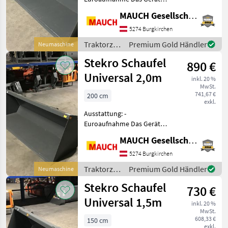
ist in Burgkirchen lagernd.
MAUCH Gesellschaft m.b.H. & Co.KG
Damit ich mir ausreichend
Zeit für Sie nehmen kann,
5274 Burgkirchen
bitte ich Sie mit mir
Traktorzubehör
Premium Gold Händler
Neumaschine
telefonisch oder
/ Stekro
Stekro Schaufel
890 €
Universal 2,0m
inkl. 20 %
MwSt.
741,67 €
200 cm
exkl.
Ausstattung: -
Euroaufnahme Das Gerät
ist in Burgkirchen lagernd.
MAUCH Gesellschaft m.b.H. & Co.KG
Damit ich mir ausreichend
Zeit für Sie nehmen kann,
5274 Burgkirchen
bitte ich Sie mit mir
Traktorzubehör
Premium Gold Händler
Neumaschine
telefonisch oder
/ Stekro
Stekro Schaufel
730 €
Universal 1,5m
inkl. 20 %
MwSt.
608,33 €
150 cm
exkl.