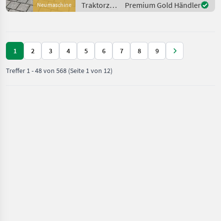
Traktorzubehör
Premium Gold Händler
Neumaschine
Anschlüsse - sofo
/ Stekro
1
2
3
4
5
6
7
8
9
Treffer
1
-
48
von
568
(Seite 1 von 12)