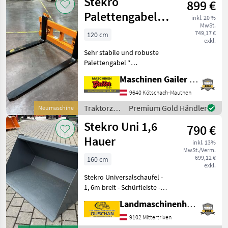
Stekro
899 €
Palettengabel
inkl. 20 %
MwSt.
Euro schwere
749,17 €
120 cm
exkl.
Ausführung
Sehr stabile und robuste
Palettengabel *
Euroaufnahme *
Maschinen Gailer GmbH
Zinkenlänge 120 cm *
Zinkendimension Breite 100
9640 Kötschach-Mauthen
mm, Stärke 40 mm *
Traktorzubehör
Premium Gold Händler
Neumaschine
Tragkraft 2500 kg *
/ Stekro
Stekro Uni 1,6
Eigengewicht 21
790 €
Hauer
inkl. 13%
MwSt./Verm.
699,12 €
160 cm
exkl.
Stekro Universalschaufel -
1, 6m breit - Schürfleiste -
Haueraufnahme 118 -sofort
Landmaschinenhandel Ouschan Anton
verfügbar Wir sind gerne
telefonisch für Sie
9102 Mittertrixen
erreichbar, oder besuche