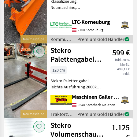
Klassifizierung:
Neumaschine;
Seriennummer/Fahrgestellnummer:
00562; Weitere
LTC-Korneuburg
Maschinenmerkmale:
2100 Korneuburg
Stekro Mini 1.80
Schneepflug Neugerät. -
Kommunalgeräte
Premium Gold Händler
Neumaschine
Hardox Schürfleiste - Räder
/ Stekro
Stekro
599 €
Palettengabel
inkl. 20 %
MwSt.
Euro Leicht
499,17 €
120 cm
exkl.
EINFÜHRUNGSAKTION
Stekro Palettengabel
!
leichte Ausführung 2000kg
* Euroaufnahme *
Maschinen Gailer GmbH
Zinkenlänge 120 cm *
Zinkendimension Breite 800
9640 Kötschach-Mauthen
mm, Stärke 40 mm *
Traktorzubehör
Premium Gold Händler
Neumaschine
Tragkraft 2000 kg * 2 Hülse
/ Stekro
Stekro
1.125
Volumenschaufel