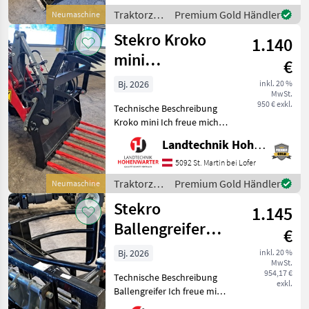
mini ausführlich
Traktorzubehör
Premium Gold Händler
Neumaschine
vorzustellen und
/ Stekro
Stekro Kroko
gegebenenfalls v
1.140
mini
€
verschiedene
Bj. 2026
inkl. 20 %
MwSt.
Aufnahmen
950 € exkl.
Technische Beschreibung
(25549)
Kroko mini Ich freue mich,
Ihnen im
Landtechnik Hohenwarter GmbH
Maschinenzentrum St.
Martin die Kroko mini
5092 St. Martin bei Lofer
ausführlich vorzustellen
Traktorzubehör
Premium Gold Händler
Neumaschine
und gegebenenfalls
/ Stekro
Stekro
vorzuführen. Unse
1.145
Ballengreifer
€
verschiedene
Bj. 2026
inkl. 20 %
MwSt.
Aufnahmen (255
954,17 €
Technische Beschreibung
exkl.
Ballengreifer Ich freue mich,
Ihnen im