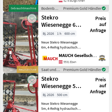
Beleuchtung -
5274 Burgkirchen
Privatverkauf! Für Fragen
Bodenbearbeitung
Premium Gold Händler
Gebrauchtmaschine
stehe i
/ Stekro
Stekro
Preis
Wiesenegge 6m,
auf
Anfrage
4-Reihig
Bj. 2026
1 h
600 cm
hydraulisch
Neue Stekro Wiesenegge
6m, 4-Reihig hydraulisch
klappbar, Gewicht: ca.585
MAUCH Gesellschaft m.b.H. & Co.KG, Eben
kg; Die Maschine ist lagernd
bei der Firma Mauch in
5531 Eben
Eben im Pongau. Wir freuen
Saat und
Premium Gold Händler
Neumaschine
uns, I
Pflege /
Stekro
Preis
Stekro
Wiesenegge 5m,
auf
Anfrage
4-reihig
Bj. 2026
500 cm
hydraulisch
Neue Stekro Wiesenegge
5m, 4-Reihig hydraulisch