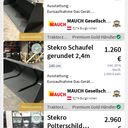
Ausstattung: -
Euroaufnahme Das Gerät
ist in Burgkirchen lagernd.
MAUCH Gesellschaft m.b.H. & Co.KG
Damit ich mir ausreichend
Zeit für Sie nehmen kann,
5274 Burgkirchen
bitte ich Sie mit mir
Traktorzubehör
Premium Gold Händler
Neumaschine
telefonisch oder
/ Stekro
Stekro Schaufel
1.260
gerundet 2,4m
€
240 cm
inkl. 20 %
MwSt.
1.050 € exkl.
Ausstattung: -
Euroaufnahme Das Gerät
ist in Burgkirchen lagernd.
MAUCH Gesellschaft m.b.H. & Co.KG
Damit ich mir ausreichend
Zeit für Sie nehmen kann,
5274 Burgkirchen
bitte ich Sie mit mir
Traktorzubehör
Premium Gold Händler
Neumaschine
telefonisch oder
/ Stekro
Stekro
2.960
Polterschild