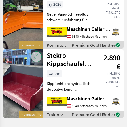
Strong 300
Bj. 2026
inkl. 20 %
MwSt.
7.491,67 €
Neuer Vario-Schneepflug,
exkl.
schwere Ausführung für
Traktoren ab 100 PS *
Maschinen Gailer GmbH
Schildbreite 300 cm *
verwendbar als Seiten-/
9640 Kötschach-Mauthen
Spitz-/ V-Schneepflug *
Kommunalgeräte
Premium Gold Händler
Neumaschine
Schildhöhe 113 cm (auß
/ Stekro
Stekro
2.890
Kippschaufel
€
240cm auch von
240 cm
inkl. 20 %
MwSt.
160-240cm
2.408,33 €
Kippfunktion: hydraulisch
verfügbar
exkl.
doppelwirkend,
Bordwandschwenkvorrichtung
Maschinen Gailer GmbH
Stekro Kippschaufel 240cm
mit 3-fach Aufnahme *
9640 Kötschach-Mauthen
Dreipunktanbau *
Traktorzubehör
Premium Gold Händler
Neumaschine
Euroaufnahme *
/ Stekro
Stapleraufnah