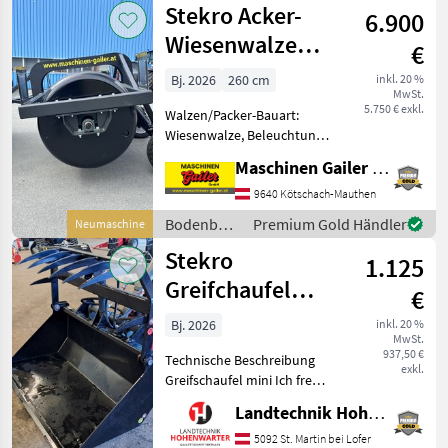
Stekro Acker-
Spurlockerer, Randbleche, 1
6.900
Flachsta
Wiesenwalze
€
260cm mit Achse
Bj. 2026
260 cm
inkl. 20 %
MwSt.
5.750 € exkl.
Walzen/Packer-Bauart:
Wiesenwalze, Beleuchtung
Stekro Ackerwalze-
Maschinen Gailer GmbH
Wiesenwalze-Glattwalze
befüllbar in folgender
9640 Kötschach-Mauthen
Ausführung: * Arbeitsbreite
Bodenbearbeitung
Premium Gold Händler
Neumaschine
260cm * Gesamtbreite 29
/ Stekro
Stekro
1.125
Greifchaufel
€
mini
Bj. 2026
inkl. 20 %
MwSt.
verschiedene
937,50 €
Technische Beschreibung
Aufnahmen
exkl.
Greifschaufel mini Ich freue
mich, Ihnen im
Landtechnik Hohenwarter GmbH
Maschinenzentrum St.
Martin die Greifschaufel
5092 St. Martin bei Lofer