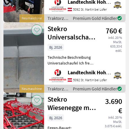
Landtechnik Hohenwarter GmbH
Maschinenzentrum St.
Martin die Ballengreifer
5092 St. Martin bei Lofer
ausführlich vorzustellen
Traktorzubehör
Premium Gold Händler
Neumaschine
und gegebenenfalls
/ Stekro
Stekro
vorzuführen
760 €
Universalschaufel
inkl. 20 %
MwSt.
verschiedene
633,33 €
Bj. 2026
exkl.
Modelle (22075)
Technische Beschreibung
Universalschaufel Ich freue
mich, Ihnen im
Landtechnik Hohenwarter GmbH
Maschinenzentrum St.
Martin die
5092 St. Martin bei Lofer
Universalschaufel
Traktorzubehör
Premium Gold Händler
Neumaschine
ausführlich vorzustellen
/ Stekro
Stekro
und gegebenenfalls vo
3.690
Wiesenegge mit
€
Striegel (25540)
Bj. 2026
inkl. 20 %
MwSt.
3.075 € exkl.
Eggen-Bauart: