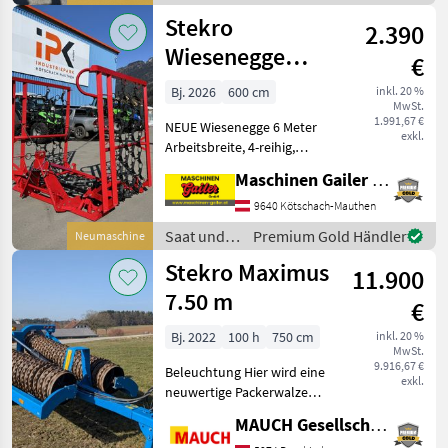
werden, Intensiv stri
Pflege /
Stekro
2.390
Stekro
Wiesenegge
€
6,00m hydr.-
Bj. 2026
600 cm
inkl. 20 %
MwSt.
auch 3m, 4m, 5m
1.991,67 €
NEUE Wiesenegge 6 Meter
lagernd
exkl.
Arbeitsbreite, 4-reihig,
hydraulisch klappbar, 3
Maschinen Gailer GmbH
Punkt Aufnahme, Gewicht
585 kg, Striegelnetz kann
9640 Kötschach-Mauthen
beidseitig verwendet
Saat und
Premium Gold Händler
Neumaschine
werden, Intensiv stri
Pflege /
Stekro Maximus
11.900
Stekro
7.50 m
€
Bj. 2022
100 h
750 cm
inkl. 20 %
MwSt.
9.916,67 €
Beleuchtung Hier wird eine
exkl.
neuwertige Packerwalze
angeboten. Ausstattung: -
MAUCH Gesellschaft m.b.H. & Co.KG
Fahrwerk - hydr. Klappung -