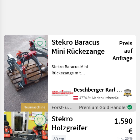
Stekro Baracus
Preis
Mini Rückezange
auf
Anfrage
Stekro Baracus Mini
Rückezange mit
Dreipunktanbau,
hydraulischer Öffnung von
Deschberger Karl Landtechnik GesmbH & Co KG
140 - 1500 mm,
Eigengewicht: ca. 140kg,
4774 St. Marienkirchen/Schärding
inkl. Abstellstütze und
Forst- und
Premium Gold Händler
Neumaschine
Ober- und Unterlenker B
Holztechnik
Stekro
1.590
/ Stekro
Holzgreifer
€
80 cm
inkl. 20 %