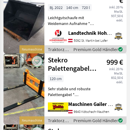
€
1,4m mit
Bj. 2022
140 cm
720 l
inkl. 20 %
MwSt.
Weidemann
937,50 €
Leichtgutschaufe mit
Aufnahme (147
exkl.
Weidemann Aufnahme *
passend mit hydraulisch
Landtechnik Hohenwarter GmbH
und mechanische
Verriegelung * Breite ca. 1, 4
5092 St. Martin bei Lofer
m * Volumen max.0, 72 m³ *
Traktorzubehör
Premium Gold Händler
Neumaschine
Gewicht ca 230 kg * Abm
/ Stekro
Stekro
999 €
Palettengabel
inkl. 20 %
MwSt.
Hauer schwere
832,50 €
120 cm
exkl.
Ausführung
Sehr stabile und robuste
Palettengabel *
Haueraufnahme *
Maschinen Gailer GmbH
Zinkenlänge 120 cm *
Zinkendimension Breite 100
9640 Kötschach-Mauthen
mm, Stärke 40 mm *
Traktorzubehör
Premium Gold Händler
Neumaschine
Tragkraft 2500 kg *
/ Stekro
Eigengewicht 2