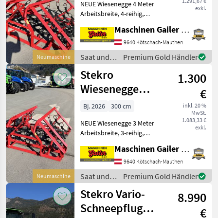
1.291,67 €
NEUE Wiesenegge 4 Meter
lagernd
exkl.
Arbeitsbreite, 4-reihig,
mechanisch klappbar, 3
Maschinen Gailer GmbH
Punkt Aufnahme, Gewicht
370 kg, Striegelnetz kann
9640 Kötschach-Mauthen
beidseitig verwendet
Saat und
Premium Gold Händler
Neumaschine
werden, Intensiv strie
Pflege /
Stekro
1.300
Stekro
Wiesenegge
€
3,00m - auch 4m
Bj. 2026
300 cm
inkl. 20 %
MwSt.
5m 6m lagernd
1.083,33 €
NEUE Wiesenegge 3 Meter
exkl.
Arbeitsbreite, 3-reihig,
mechanisch klappbar, 3
Maschinen Gailer GmbH
Punkt Aufnahme, Gewicht
280 kg, Striegelnetz kann
9640 Kötschach-Mauthen
beidseitig verwendet
Saat und
Premium Gold Händler
Neumaschine
werden, Intensiv strie
Pflege /
Stekro Vario-
8.990
Stekro
Schneepflug
€