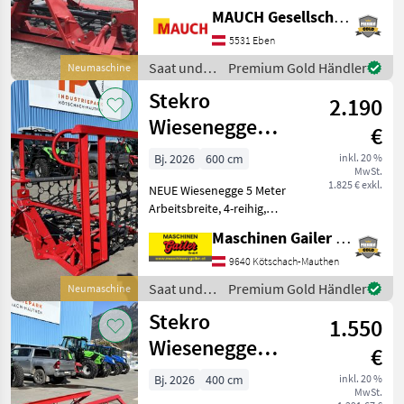
klappbar, Gewicht: ca. 470
MAUCH Gesellschaft m.b.H. & Co.KG, Eben
kg; Die Maschine ist lagernd
bei der Firma Mauch in
5531 Eben
Eben im Pongau. Wir freuen
Saat und
Premium Gold Händler
Neumaschine
uns,
Pflege /
Stekro
2.190
Stekro
Wiesenegge
€
5,00m hydr.-
Bj. 2026
600 cm
inkl. 20 %
MwSt.
auch 3m, 4m, 6m
1.825 € exkl.
NEUE Wiesenegge 5 Meter
lagernd
Arbeitsbreite, 4-reihig,
hydraulisch klappbar, 3
Maschinen Gailer GmbH
Punkt Aufnahme, Gewicht
470 kg, Striegelnetz kann
9640 Kötschach-Mauthen
beidseitig verwendet
Saat und
Premium Gold Händler
Neumaschine
werden, Intensiv stri
Pflege /
Stekro
1.550
Stekro
Wiesenegge
€
4,00m mech.-
Bj. 2026
400 cm
inkl. 20 %
MwSt.
auch 3m, 5m, 6m