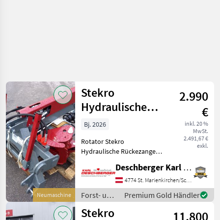
Stekro
2.990
Hydraulische
€
Rückezange mit
Bj. 2026
inkl. 20 %
MwSt.
Rotator
2.491,67 €
Rotator Stekro
exkl.
Hydraulische Rückezange
mit 4 to. Rotator mit max.
Deschberger Karl Landtechnik GesmbH & Co KG
Öffnungsweite: 1.850 mm,
min. Dm: 75 mm, 2
4774 St. Marienkirchen/Schärding
Stützfüsse, Dreipunkt- und
Forst- und
Premium Gold Händler
Neumaschine
Euroaufnahme;
Holztechnik
Stekro
Eigengewicht:
11.800
/ Stekro