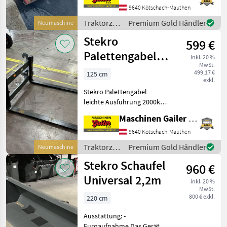
97cm * Zinkenlänge 97cm *
9640 Kötschach-Mauthen
zwei doppeltwirkende
Traktorzubehör
Premium Gold Händler
Neumaschine
Zylinder * Gew
/ Stekro
Stekro
599 €
Palettengabel
inkl. 20 %
MwSt.
Euro Leicht
499,17 €
125 cm
exkl.
EINFÜHRUNGSAKTION
Stekro Palettengabel
leichte Ausführung 2000kg
* Euroaufnahme *
Maschinen Gailer GmbH
Zinkenlänge 120 cm *
Zinkendimension Breite 800
9640 Kötschach-Mauthen
mm, Stärke 40 mm *
Traktorzubehör
Premium Gold Händler
Neumaschine
Tragkraft 2000 kg * 2 Hüls
/ Stekro
Stekro Schaufel
960 €
Universal 2,2m
inkl. 20 %
MwSt.
800 € exkl.
220 cm
Ausstattung: -
Euroaufnahme Das Gerät