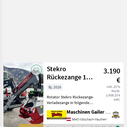
Stekro
3.190
Rückezange 185
€
mit Rotator
Bj. 2026
inkl. 20 %
MwSt.
2.658,33 €
Rotator Stekro Rückezange-
exkl.
Verladezange in folgender
Ausführung: *
Maschinen Gailer GmbH
Öffnungsweite 185 cm *
Euro- und
9640 Kötschach-Mauthen
Dreipunktaufnhame *