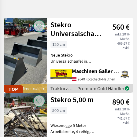
Suche
verfeinern
Stekro
560 €
Kategorie
Land
Filter
2
Universalschaufel
inkl. 20 %
MwSt.
NEU 120 - 240
568
466,67 €
120 cm
AKTUELLER
exkl.
Zurücksetzen
Ergebnisse
cm
PFAD
anzeigen
Neue Stekro
Stekro
Universalschaufel in
Kippmulde
folgenden Größen: * B/H/T:
Manuell
Maschinen Gailer GmbH
120x70x64cm; 0, 43m³;
180cm
147kg; € 560, - inkl. MwSt. *
9640 Kötschach-Mauthen
B/H/T: 130x70x64cm; 0,
KATEGORIE
Traktorzubehör
Premium Gold Händler
TOP
Neumaschine
WÄHLEN
46m³; 159kg; € 590, - inkl.
/ Stekro
Stekro 5,00 m
Mw
890 €
Landtechnik
454
inkl. 20 %
500 cm
MwSt.
Forsttechnik
53
741,67 €
exkl.
Wiesenegge 5 Meter
Kommunaltechnik
49
Arbeitsbreite, 4-reihig,