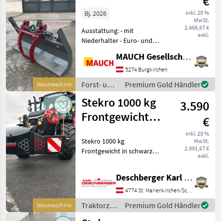
€
1,8m
Bj. 2026
inkl. 20 %
MwSt.
2.466,67 €
Ausstattung: - mit
exkl.
Niederhalter - Euro- und
Dreipunktaufnahme Das
MAUCH Gesellschaft m.b.H. & Co.KG
Gerät ist in Burgkirchen
lagernd. Damit ich mir
5274 Burgkirchen
ausreichend Zeit für Sie
Forst- und
Premium Gold Händler
Neumaschine
nehmen kann, bit
Holztechnik
Stekro 1000 kg
3.590
/ Stekro
Frontgewicht
€
mit
inkl. 20 %
Stekro 1000 kg
MwSt.
Werkzeugkiste
2.991,67 €
Frontgewicht in schwarz
exkl.
mit Dreipunktanbau,
integrierter Werkzeugkiste,
Deschberger Karl Landtechnik GesmbH & Co KG
Begrenzungsleuchten mit
Warntfolien, Stoßstange
4774 St. Marienkirchen/Schärding
und Case IH Logo - Ihr
Traktorzubehör
Premium Gold Händler
Neumaschine
Ansprec
/ Stekro