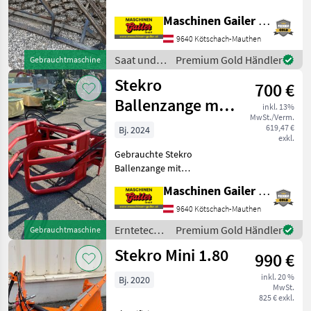
mechanisch klappbar, 3
Punkt Aufnahme, Gewicht
Bautechnik
11
Maschinen Gailer GmbH
450 kg, Striegelnetz kann
9640 Kötschach-Mauthen
beidseitig verwendet
Sonstiges
1
werden, Intensiv striegeln
Saat und
Premium Gold Händler
Gebrauchtmaschine
Pflege /
Stekro
MARKTPLATZ
700 €
Stekro
Ballenzange mit
Marktplatz
Händlerangebote
Kleinanzeigen
inkl. 13%
MwSt./Verm.
Weidemann-
619,47 €
Bj. 2024
exkl.
Fuchs Aufnahme
Gebrauchte Stekro
Ballenzange mit
Weidemann-Fuchs
Maschinen Gailer GmbH
Aufnahme. Dieser
Ballengreifer ist
9640 Kötschach-Mauthen
ausgestattet mit 1 DW
Erntetechnik
Premium Gold Händler
Gebrauchtmaschine
Zylinder Eigengewicht ca.
Grünland /
Stekro Mini 1.80
200 kg, Öffnungsweite ca. 16
990 €
Stekro
inkl. 20 %
Bj. 2020
MwSt.
825 € exkl.