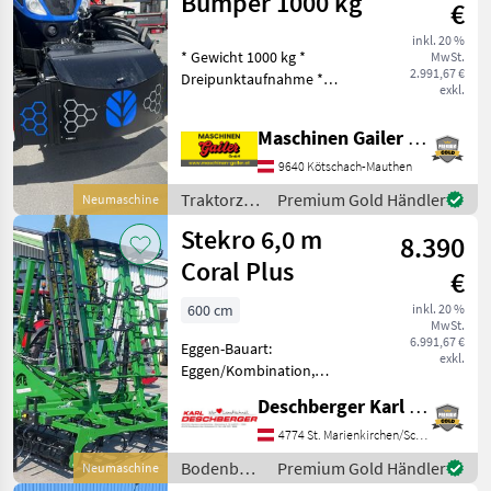
Bumper 1000 kg
€
inkl. 20 %
* Gewicht 1000 kg *
MwSt.
2.991,67 €
Dreipunktaufnahme *
exkl.
Beleuchtung LED integriert
* Staubox 50 Liter
Maschinen Gailer GmbH
versperrbar * seitlich
klappbar in mehreren
9640 Kötschach-Mauthen
Stellungen * Sichtstäbe
Traktorzubehör
Premium Gold Händler
Neumaschine
links
/ Stekro
Stekro 6,0 m
8.390
Coral Plus
€
600 cm
inkl. 20 %
MwSt.
6.991,67 €
Eggen-Bauart:
exkl.
Eggen/Kombination,
Beleuchtung,
Deschberger Karl Landtechnik GesmbH & Co KG
Klappvorrichtung Stekro
6m Coral Plus Egge mit
4774 St. Marienkirchen/Schärding
hydr. Klappung,
Bodenbearbeitung
Premium Gold Händler
Neumaschine
Abstellstützen, Garn.
/ Stekro