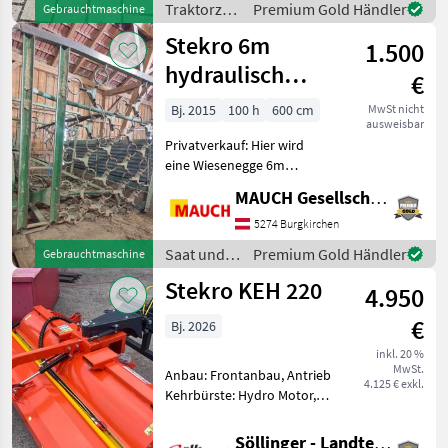
Traktorzubehör
Premium Gold Händler
Gebrauchtmaschine
/ Stekro
Stekro 6m
1.500
hydraulisch
€
Klappbar
Bj. 2015
100 h
600 cm
MwSt nicht
ausweisbar
Privatverkauf: Hier wird
eine Wiesenegge 6m
hydraulisch klappbar
MAUCH Gesellschaft m.b.H. & Co.KG
angeboten. Bei weiteren
Fragen einfach telefonisch
5274 Burgkirchen
oder per Mail melden. Saat
Saat und
Premium Gold Händler
Gebrauchtmaschine
und Pflege Wie
Pflege /
Stekro KEH 220
4.950
Stekro
€
Bj. 2026
inkl. 20 %
MwSt.
Anbau: Frontanbau, Antrieb
4.125 € exkl.
Kehrbürste: Hydro Motor,
Seitenbesen: 1 Seitenbesen,
Bürstenbesatz:
Söllinger - Landtechnik GmbH