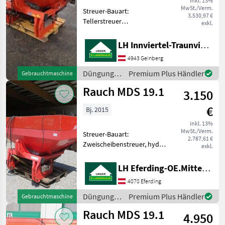
inkl. 13%
MwSt./Verm.
Streuer-Bauart:
3.530,97 €
Tellerstreuer
exkl.
Klassifizierung:
Gebrauchtmaschine
LH Innviertel-Traunviertel-Urfahr eGen, Geinberg
Düngung und Beregnung
4943 Geinberg
Mineraldüngerstreuer/Wiegestreuer
Düngung
Premium Plus Händler
Gebrauchtmaschine
und
Rauch MDS 19.1
3.150
Beregnung
/ Rauch
€
Bj. 2015
inkl. 13%
MwSt./Verm.
Streuer-Bauart:
2.787,61 €
Zweischeibenstreuer, hydr.
exkl.
Betätigung Gelenkwelle,
M433 Behälteraufsatz,
LH Eferding-OE.Mitte, Eferding
Beleuchtung Düngung und
4070 Eferding
Beregnung
Mineraldüngerstreuer/Wiegestreuer
Düngung
Premium Plus Händler
Gebrauchtmaschine
und
Rauch MDS 19.1
4.950
Beregnung