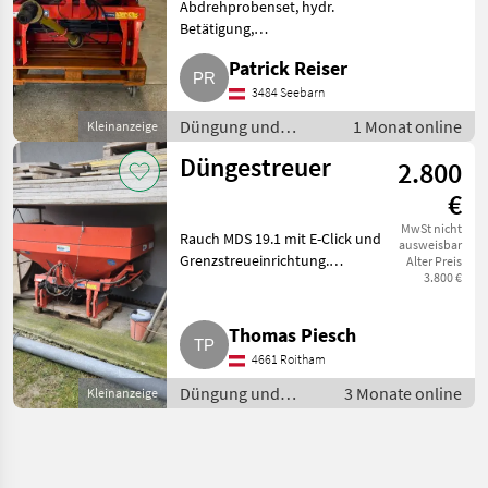
Abdrehprobenset, hydr.
Betätigung,
Streumengenverstellung Rauch
Patrick Reiser
MDS 19.1 mit Gelenkwelle,
Aufsatz, Schutzgitter,
3484 Seebarn
Beleuchtung, mech.
Düngung und
1 Monat online
Kleinanzeige
Randstreueinrichtung. Hydr.
Beregnung /
Schiebe
Düngestreuer
2.800
Mineraldüngerstreuer/Wiegestreuer
€
MwSt nicht
Rauch MDS 19.1 mit E-Click und
ausweisbar
Grenzstreueinrichtung.
Alter Preis
3.800 €
Düngung und Beregnung
Mineraldüngerstreuer/Wiegestreuer
Thomas Piesch
4661 Roitham
Düngung und
3 Monate online
Kleinanzeige
Beregnung /
Mineraldüngerstreuer/Wiegestreuer