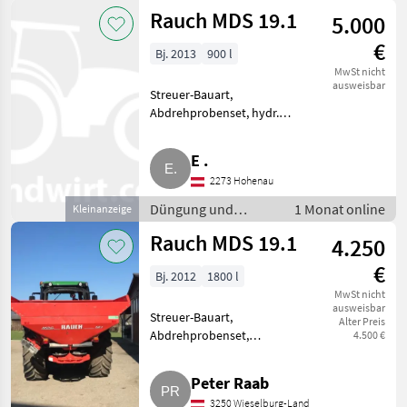
und
Rauch MDS 19.1
5.000
Beregnung
/ Rauch
€
Bj. 2013
900 l
MwSt nicht
ausweisbar
Streuer-Bauart,
Abdrehprobenset, hydr.
Betätigung,
Grenzstreueinrichtung,
E .
Streumengenverstellung Alles
2273 Hohenau
funktionsfähig. Düngung und
Beregnung
Düngung und
1 Monat online
Kleinanzeige
Mineraldüngerstreuer/Wiegest
Beregnung /
Rauch MDS 19.1
4.250
Mineraldüngerstreuer/Wiegestreuer
€
Bj. 2012
1800 l
MwSt nicht
ausweisbar
Streuer-Bauart,
Alter Preis
Abdrehprobenset,
4.500 €
Grenzstreueinrichtung,
Streumengenverstellung
Peter Raab
Verkaufe gepflegten Rauch MDS
3250 Wieselburg-Land