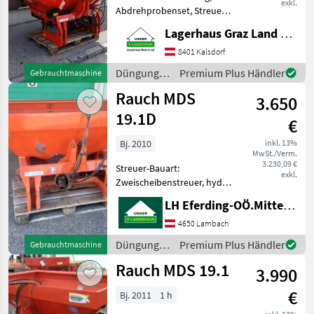
exkl.
Abdrehprobenset, Streuer-
Bauart: Tellerstreuer
Lagerhaus Graz Land eGen
Klassifizierung:
Gebrauchtmaschine;
8401 Kalsdorf
Seriennummer/Fahrgestellnummer:
Düngung
Premium Plus Händler
Gebrauchtmaschine
65293; Behältervolumen:
und
Rauch MDS
1700;
3.650
Beregnung
/ Rauch
19.1D
€
Bj. 2010
inkl. 13%
MwSt./Verm.
3.230,09 €
Streuer-Bauart:
exkl.
Zweischeibenstreuer, hydr.
Betätigung,
LH Eferding-OÖ.Mitte, Lambach
Grenzstreueinrichtung,
Streumengenverstellung
4650 Lambach
GW, mech.
Düngung
Premium Plus Händler
Gebrauchtmaschine
Grenzstreueinrichting, Hydr.
und
Rauch MDS 19.1
Schieberbetätigung mit
3.990
Beregnung
2DW Z
/ Rauch
€
Bj. 2011
1 h