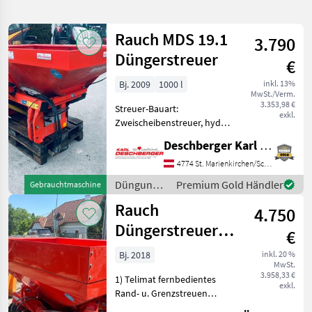
verfeinern
Rauch MDS 19.1
3.790
Kategorie
Land
Filter
2
Düngerstreuer
€
15
Bj. 2009
1000 l
inkl. 13%
AKTUELLER
Zurücksetzen
Ergebnisse
MwSt./Verm.
PFAD
3.353,98 €
anzeigen
Streuer-Bauart:
exkl.
Rauch
Zweischeibenstreuer, hydr.
Mds
Betätigung Gebr. Rauch
19.1
Deschberger Karl Landtechnik GesmbH & Co KG
MDS 19.1 Düngerstreuer mit
2-Wegeeinheit, Beleuchtung
4774 St. Marienkirchen/Schärding
KATEGORIE
und Gelenkwelle, inkl.
WÄHLEN
Düngung
Premium Gold Händler
Gebrauchtmaschine
hydraulischer Schieberb
und
Rauch
Landtechnik
15
4.750
Beregnung
/ Rauch
Düngerstreuer
€
MARKTPLATZ
MDS19.1C E-
Bj. 2018
inkl. 20 %
MwSt.
Click mit Telimat
Marktplatz
Händlerangebote
Kleinanzeigen
3.958,33 €
1) Telimat fernbedientes
exkl.
Rand- u. Grenzstreuen
links! 2) Beleuchtung STVO