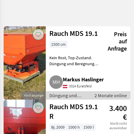
Rauch MDS 19.1
Preis
auf
1500 cm
Anfrage
Kein Rost, Top-Zustand.
Düngung und Beregnung
Mineraldüngerstreuer/Wiegestreuer
Markus Haslinger
3324 Euratsfeld
Düngung und
2 Monate online
Kleinanzeige
Beregnung /
Rauch MDS 19.1
3.400
Mineraldüngerstreuer/Wiegestreuer
R
€
MwSt nicht
Bj. 2009
1000 h
1500 l
ausweisbar