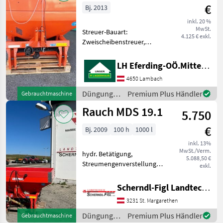
/ Rauch
€
Bj. 2013
inkl. 20 %
MwSt.
Streuer-Bauart:
4.125 € exkl.
Zweischeibenstreuer,
Streumengenverstellung E-
Click, elektr.
LH Eferding-OÖ.Mitte, Lambach
Einzelschieberbetätigung,
4650 Lambach
900L Inhalt, 400L Aufsatz,
M1 Wurfscheiben 10-18m,
Düngung
Premium Plus Händler
Gebrauchtmaschine
Einfüllsieb,
und
Rauch MDS 19.1
5.750
Beregnung
/ Rauch
€
Bj. 2009
100 h
1000 l
inkl. 13%
MwSt./Verm.
hydr. Betätigung,
5.088,50 €
Streumengenverstellung
exkl.
Düngung und Beregnung
Mineraldüngerstreuer/Wiegestreuer
Scherndl-Figl Landtechnik
3231 St. Margarethen
Düngung
Premium Plus Händler
Gebrauchtmaschine