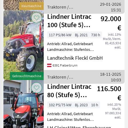
Höchstgeschwindigkeit in
29-01-2026
Neumaschine
Traktoren /
km/h: 40 km/h, Aufladun
15:31
Lindner
Lindner Lintrac
92.000
100 (Stufe 5)
€
4Rad-Lenkung
117 PS/86 kW
Bj. 2021
730 h
inkl. 13%
MwSt./Verm.
81.415,93 €
Antrieb: Allrad, Getriebeart
exkl.
Landmaschine: Stufenloses
Getriebe, Plattform: Kabine,
Landtechnik Fleckl GmbH
Zapfwellendrehzahl:
6391 Fieberbrunn
430/540/750/1000,
Höchstgeschwindigkeit in
18-11-2025
Gebrauchtmaschine
Traktoren /
km/h: 40 km/h, Aufladun
10:03
Lindner
Lindner Lintrac
116.500
80 (Stufe 5)
€
4Rad-Lenkung
102 PS/75 kW
Bj. 2023
10 h
inkl. 20 %
MwSt.
97.083,33 €
Antrieb: Allrad, Getriebeart
exkl.
Landmaschine: Stufenloses
Getriebe, Plattform: Kabine,
LH Gleinstätten-Ehrenhausen-Wies eGen