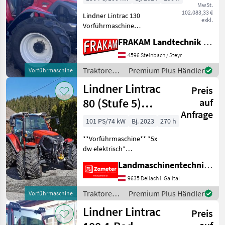
MwSt.
102.083,33 €
Lindner Lintrac 130
exkl.
Vorführmaschine
Ausstattung: - 600/65-R34
FRAKAM Landtechnik GmbH
Mitas AC 65 - 480/65-R24
AC65 - Lintrac Design
4596 Steinbach / Steyr
Kotflügel (Serie) -
Traktoren /
Premium Plus Händler
Vorführmaschine
Kotflügelhalter vorne -
Lindner
Lindner Lintrac
Lintr
Preis
80 (Stufe 5)
auf
Anfrage
4Rad-Lenkung
101 PS/74 kW
Bj. 2023
270 h
**Vorführmaschine** *5x
dw elektrisch*
*Zusatzhubzlinder* *4-Rad-
Landmaschinentechnik Zameter Petra
Lenkung* *schöner
Himmel* *4x LED-
9635 Dellach i. Gailtal
Arbeitsscheinwerfer hinten*
Traktoren /
Premium Plus Händler
Vorführmaschine
*2x LED-
Lindner
Lindner Lintrac
Arbeitsscheinwerfer vor
Preis