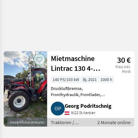
Mietmaschine
30 €
Lintrac 130 4-
Preis inkl.
MwSt
Radlenkung
140 PS/103 kW
Bj. 2021
1000 h
Lintrac 130
Druckluftbremse,
Fronthydraulik, Frontlader,
Frontzapfwelle, gefederte
Georg Podritschnig
Vorderachse, Klimaanlage,
Kriechgang, EHR,
9122 St.Kanzian
Motorstaubremse, Luftsitz, 4-
Traktoren /
2 Monate online
Gewerblicher Anbieter
Rad Bremse, druckloser
Standard
Rücklauf, F
Traktoren