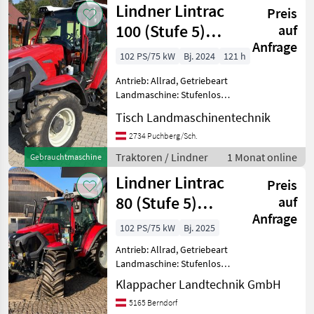
Lindner Lintrac
automatisch,
Preis
Höchstgeschwindigkeit
100 (Stufe 5)
auf
Anfrage
4Rad-Lenkung
102 PS/75 kW
Bj. 2024
121 h
Antrieb: Allrad, Getriebeart
Landmaschine: Stufenloses
Getriebe, Plattform: Kabine,
Tisch Landmaschinentechnik
Zapfwellendrehzahl:
540/540E/1000/1000E,
2734 Puchberg/Sch.
Höchstgeschwindigkeit in
Traktoren / Lindner
1 Monat online
Gebrauchtmaschine
km/h: 40 km/h, Aufla
Lindner Lintrac
Preis
80 (Stufe 5)
auf
Anfrage
4Rad-Lenkung
102 PS/75 kW
Bj. 2025
Antrieb: Allrad, Getriebeart
Landmaschine: Stufenloses
Getriebe, Plattform: Kabine,
Klappacher Landtechnik GmbH
Zapfwellendrehzahl:
5165 Berndorf
430/540/750/1000,