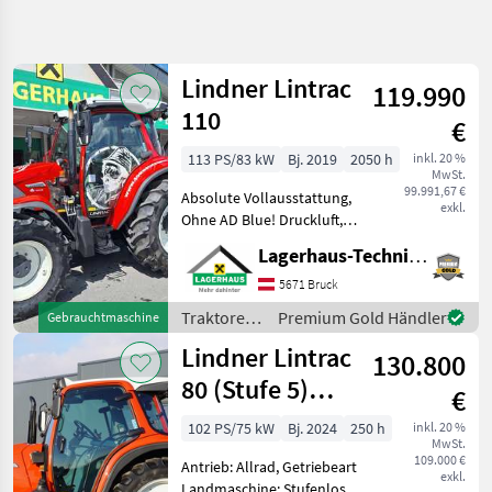
Suche
verfeinern
Lindner Lintrac
119.990
Kategorie
Land
Filter
2
110
€
25
113 PS/83 kW
Bj. 2019
2050 h
inkl. 20 %
AKTUELLER
Zurücksetzen
Ergebnisse
MwSt.
PFAD
99.991,67 €
anzeigen
Absolute Vollausstattung,
exkl.
Lindner
Ohne AD Blue! Druckluft,
Lintrac
Fronthyfraulik mit
110 4rad
Lagerhaus-Technik Bruck
Frontzapfwelle, Frontlader
Lenkung
Hauer XB 90,
5671 Bruck
Leichtgutschaufel,
KATEGORIE
Traktoren
Premium Gold Händler
Gebrauchtmaschine
WÄHLEN
Palettengabel,
/ Lindner
Lindner Lintrac
Schneeketten Wir bit
130.800
Landtechnik
25
80 (Stufe 5)
€
4Rad-Lenkung
MARKTPLATZ
102 PS/75 kW
Bj. 2024
250 h
inkl. 20 %
MwSt.
109.000 €
Marktplatz
Händlerangebote
Kleinanzeigen
Antrieb: Allrad, Getriebeart
exkl.
Landmaschine: Stufenloses