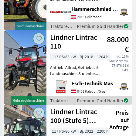
Getriebe, Plattform: Kabine,
Hammerschmied GmbH
Zapfwellendrehzahl:
430/540/750/1000,
2013 Göllersdorf
Höchstgeschwindigkeit in
Traktoren
Premium Gold Händler
Vorführmaschine
km/h: 40 km/h, Aufladun
/ Lindner
Lindner Lintrac
88.000
110
€
113 PS/83 kW
Bj. 2018
1204 h
inkl. 13%
MwSt./Verm.
77.876,11 €
Antrieb: Allrad, Getriebeart
exkl.
Landmaschine: Stufenloses
Getriebe, Fronthydraulik,
Esch-Technik Maschinenhandels GmbH, Vertriebszentrum Süd
Frontzapfwelle, gefederte
Vorderachse, Luftsitz, Radio
8401 Kalsdorf/Graz
Ausstattung: -
Traktoren
Premium Gold Händler
Gebrauchtmaschine
Fronthydraulik -
/ Lindner
Lindner Lintrac
Preis
100 (Stufe 5)
auf
Anfrage
4Rad-Lenkung
117 PS/86 kW
Bj. 2022
2200 h