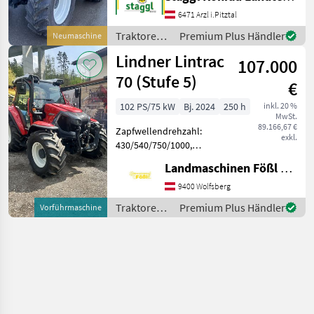
Zapfwellendrehzahl:
430/540/750/1000,
6471 Arzl i.Pitztal
Höchstgeschwindigkeit in
Traktoren /
Premium Plus Händler
Neumaschine
km/h: 50 km/h, Aufladun
Lindner
Lindner Lintrac
107.000
70 (Stufe 5)
€
102 PS/75 kW
Bj. 2024
250 h
inkl. 20 %
MwSt.
89.166,67 €
Zapfwellendrehzahl:
exkl.
430/540/750/1000,
Aufladung: Turbolader mit
Landmaschinen Fößl GmbH, Landmaschinen, Schmiede, Schlosserei
Ladeluftkühlung,
Höchstgeschwindigkeit in
9400 Wolfsberg
km/h: 40 km/h, Getriebeart
Traktoren /
Premium Plus Händler
Vorführmaschine
Landmaschine: Stufenloses
Lindner
Getriebe,