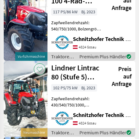
100 4-Rad-
auf
Anfrage
Lenkung
117 PS/86 kW
Bj. 2023
Zapfwellendrehzahl:
540/750/1000, Bolzengröße
Anhängevorrichtung (mm):
Schnitzhofer Technik GmbH
32mm, Oberlenker hinten:
mechanisch, Antrieb: Allrad,
4824 Gosau
Kreuzsteuerhebel:
Traktoren /
Premium Plus Händler
Vorführmaschine
elektrisch, Anhängevorricht
Lindner
Lindner Lintrac
Preis
80 (Stufe 5)
auf
Anfrage
4Rad-Lenkung
102 PS/75 kW
Bj. 2023
Zapfwellendrehzahl:
430/540/750/1000,
Oberlenker hinten:
Schnitzhofer Technik GmbH
mechanisch, Antrieb: Allrad,
Kreuzsteuerhebel:
4824 Gosau
elektrisch,
Traktoren /
Premium Plus Händler
Neumaschine
Anhängevorrichtung:
Lindner