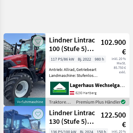
Lindner Lintrac
102.900
100 (Stufe 5)
€
4Rad-Lenkung
117 PS/86 kW
Bj. 2022
980 h
inkl. 20 %
MwSt.
85.750 €
Antrieb: Allrad, Getriebeart
exkl.
Landmaschine: Stufenloses
Getriebe, Plattform: Kabine,
Lagerhaus Wechselgau reg. Gen.m.b.H.
Zapfwellendrehzahl:
430/540/750/1000,
8230 Hartberg
Höchstgeschwindigkeit in
Traktoren /
Premium Plus Händler
Vorführmaschine
km/h: 40 km/h, Aufladun
Lindner
Lindner Lintrac
122.500
130 (Stufe 5)
€
4Rad-Lenkung
136 PS/100 kW
Bj. 2024
150 h
inkl. 20 %