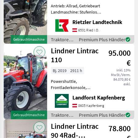
Antrieb: Allrad, Getriebeart
Landmaschine: Stufenloses
Getriebe, Plattform: Kabine,
Rietzler Landtechnik
Zapfwellendrehzahl:
430/540/750/1000,
6531 Ried I.O.
Höchstgeschwindigkeit in
Traktoren /
Premium Plus Händler
Gebrauchtmaschine
km/h: 40 km/h, Aufladun
Lindner
Lindner Lintrac
95.000
110
€
Bj. 2019
2911 h
inkl. 13%
MwSt./Verm.
84.070,80 €
Powershuttle,
exkl.
Frontladerkonsole,
druckloser Rücklauf, 4-Rad
Landforst Kapfenberg
Bremse, Luftsitz,
Zapfwellendrehzahl:
8605 Kapfenberg
430/540/750/1000,
Traktoren /
Premium Plus Händler
Gebrauchtmaschine
Höchstgeschwindigkeit in
Lindner
Lindner Lintrac
km/h: 40 km/h,
78.800
Kabinenfederung,
90 4Rad-