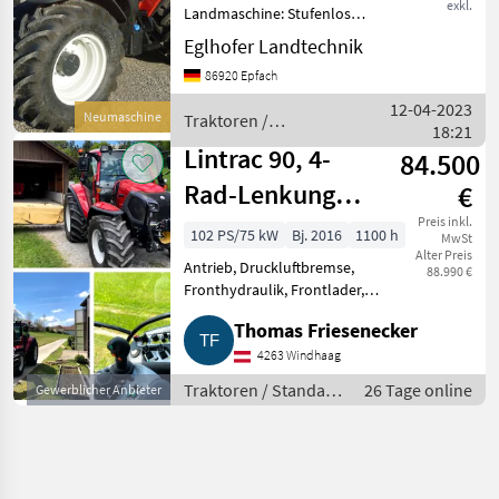
exkl.
Landmaschine: Stufenloses
Getriebe, Plattform: Kabine,
Eglhofer Landtechnik
Zapfwellendrehzahl:
86920 Epfach
430/540/750/1000,
Höchstgeschwindigkeit in
12-04-2023
Neumaschine
Traktoren /
km/h: 40 km/h, Aufladun
18:21
Lindner
Lintrac 90, 4-
84.500
Rad-Lenkung
€
(Bj. 2016, 1.100
Preis inkl.
102 PS/75 kW
Bj. 2016
1100 h
MwSt
Alter Preis
Bstd.)
Antrieb, Druckluftbremse,
88.990 €
Fronthydraulik, Frontlader,
Frontzapfwelle, Klimaanlage,
Thomas Friesenecker
Kriechgang, Getriebeart
Landmaschine, EHR,
4263 Windhaag
Motorstaubremse, Luftsitz, 4-
Traktoren / Standard
26 Tage online
Gewerblicher Anbieter
Rad Bremse, Frontlader
Traktoren