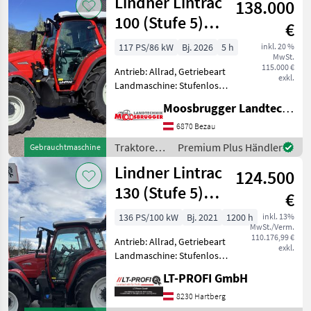
Lindner Lintrac
138.000
100 (Stufe 5)
€
4Rad-Lenkung
117 PS/86 kW
Bj. 2026
5 h
inkl. 20 %
MwSt.
115.000 €
Antrieb: Allrad, Getriebeart
exkl.
Landmaschine: Stufenloses
Getriebe, Plattform: Kabine,
Moosbrugger Landtechnik GmbH
Zapfwellendrehzahl:
430/540/750/1000,
6870 Bezau
Höchstgeschwindigkeit in
Traktoren /
Premium Plus Händler
Gebrauchtmaschine
km/h: 40 km/h, Aufladun
Lindner
Lindner Lintrac
124.500
130 (Stufe 5)
€
4Rad-Lenkung
136 PS/100 kW
Bj. 2021
1200 h
inkl. 13%
MwSt./Verm.
110.176,99 €
Antrieb: Allrad, Getriebeart
exkl.
Landmaschine: Stufenloses
Getriebe, Plattform: Kabine,
LT-PROFI GmbH
Zapfwellendrehzahl:
430/540/750/1000,
8230 Hartberg
Höchstgeschwindigkeit in