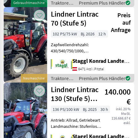
Traktoren /
Premium Plus Händler
Gebrauchtmaschine
km/h: 50 km/h, Aufladun
Lindner
Lindner Lintrac
Preis
70 (Stufe 5)
auf
Anfrage
102 PS/75 kW
Bj. 2026
12 h
Zapfwellendrehzahl:
430/540/750/1000,
Anhängevorrichtung:
Staggl Konrad Landtechnik Oberland
automatisch,
Kreuzsteuerhebel:
6471 Arzl i.Pitztal
mechanisch, Oberlenker
Traktoren /
Premium Plus Händler
Neumaschine
hinten: mechanisch,
Lindner
Lindner Lintrac
Bolzengröße
140.000
Anhängevorrichtung (mm):
130 (Stufe 5)
€
4Rad-Lenkung
136 PS/100 kW
Bj. 2025
30 h
inkl. 20 %
MwSt.
116.666,67 €
Antrieb: Allrad, Getriebeart
exkl.
Landmaschine: Stufenloses
Getriebe, Plattform: Kabine,
Staggl Konrad Landtechnik Oberland