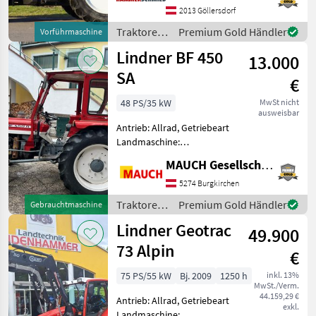
430/540/750/1000,
2013 Göllersdorf
Höchstgeschwindigkeit in
Traktoren
Premium Gold Händler
Vorführmaschine
km/h: 40 km/h, Aufladun
/ Lindner
Lindner BF 450
13.000
SA
€
48 PS/35 kW
MwSt nicht
ausweisbar
Antrieb: Allrad, Getriebeart
Landmaschine:
Schaltgetriebe, Plattform:
MAUCH Gesellschaft m.b.H. & Co.KG
Verdeck,
Zapfwellendrehzahl:
5274 Burgkirchen
540/1000,
Traktoren
Premium Gold Händler
Gebrauchtmaschine
Höchstgeschwindigkeit in
/ Lindner
Lindner Geotrac
km/h: 25 km/h,
49.900
Bolzengröße Anhängevo
73 Alpin
€
75 PS/55 kW
Bj. 2009
1250 h
inkl. 13%
MwSt./Verm.
44.159,29 €
Antrieb: Allrad, Getriebeart
exkl.
Landmaschine: