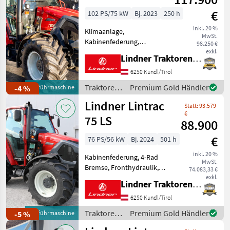
€
102 PS/75 kW
Bj. 2023
250 h
inkl. 20 %
Klimaanlage,
MwSt.
Kabinenfederung,
98.250 €
Fronthydraulik,
exkl.
Lindner Traktorenwerk GesmbH
Frontzapfwelle,
Frontladerkonsole
6250 Kundl/Tirol
LISTENPREIS: € 154.148, -
Traktoren
Premium Gold Händler
-4 %
Vorführmaschine
inkl. 20% MwSt. TOP-
/ Lindner
Lindner Lintrac
AUSSTATTUNG: 2 Leitungen
Statt: 93.579
nach vorne, 6 Kipp
€
75 LS
88.900
€
76 PS/56 kW
Bj. 2024
501 h
inkl. 20 %
Kabinenfederung, 4-Rad
MwSt.
Bremse, Fronthydraulik,
74.083,33 €
Frontzapfwelle,
exkl.
Lindner Traktorenwerk GesmbH
Frontladerkonsole
LISTENPREIS: € 110.259, -
6250 Kundl/Tirol
inkl. 20% MwSt. TOP-
Traktoren
Premium Gold Händler
-5 %
Vorführmaschine
AUSSTATTUNG: 6
/ Lindner
Kipperleitungen + 1