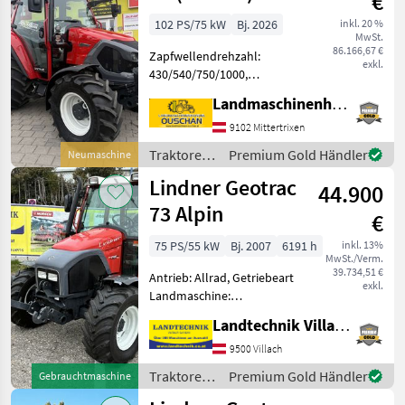
€
102 PS/75 kW
Bj. 2026
inkl. 20 %
MwSt.
86.166,67 €
Zapfwellendrehzahl:
exkl.
430/540/750/1000,
Anhängevorrichtung:
Landmaschinenhandel Ouschan Anton
automatisch,
Kreuzsteuerhebel:
9102 Mittertrixen
mechanisch, Oberlenker
Traktoren
Premium Gold Händler
Neumaschine
hinten: mechanisch,
/ Lindner
Lindner Geotrac
Bolzengröße
44.900
Anhängevorrichtung (mm):
73 Alpin
€
75 PS/55 kW
Bj. 2007
6191 h
inkl. 13%
MwSt./Verm.
39.734,51 €
Antrieb: Allrad, Getriebeart
exkl.
Landmaschine:
Schaltgetriebe, Plattform:
Landtechnik Villach GmbH
Kabine,
Zapfwellendrehzahl:
9500 Villach
430/540/750/1000,
Traktoren
Premium Gold Händler
Gebrauchtmaschine
Höchstgeschwindigkeit in
/ Lindner
km/h: 40 km/h, Aufladung: