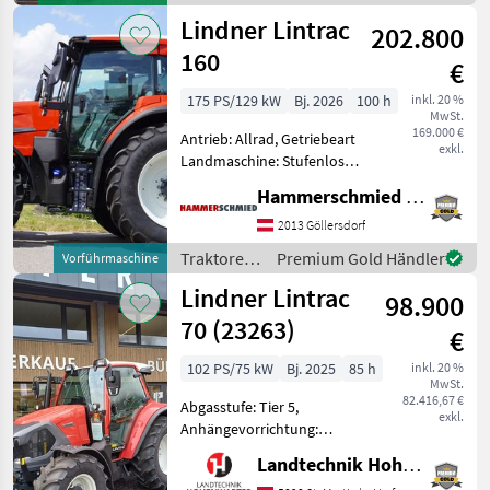
Oberlenker hinten:
/ Lindner
Lindner Lintrac
202.800
160
€
175 PS/129 kW
Bj. 2026
100 h
inkl. 20 %
MwSt.
169.000 €
Antrieb: Allrad, Getriebeart
exkl.
Landmaschine: Stufenloses
Getriebe, Plattform: Kabine,
Hammerschmied GmbH
Zapfwellendrehzahl:
540/540E/1000/1000E,
2013 Göllersdorf
Höchstgeschwindigkeit in
Traktoren
Premium Gold Händler
Vorführmaschine
km/h: 50 km/h, Aufla
/ Lindner
Lindner Lintrac
98.900
70 (23263)
€
102 PS/75 kW
Bj. 2025
85 h
inkl. 20 %
MwSt.
82.416,67 €
Abgasstufe: Tier 5,
exkl.
Anhängevorrichtung:
automatisch, Antrieb:
Landtechnik Hohenwarter GmbH
Allrad, Aufladung: