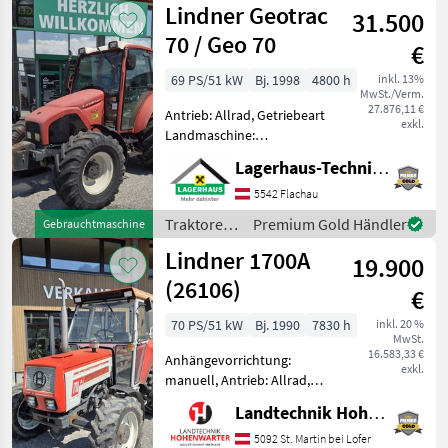
Lindner Geotrac
km/h: 40 km/h, Aufladung:
31.500
Turbolader,
70 / Geo 70
€
69 PS/51 kW
Bj. 1998
4800 h
inkl. 13%
MwSt./Verm.
27.876,11 €
Antrieb: Allrad, Getriebeart
exkl.
Landmaschine:
Schaltgetriebe, Plattform:
Lagerhaus-Technik Flachau
Kabine,
Höchstgeschwindigkeit in
5542 Flachau
km/h: 40 km/h, Oberlenker
Traktoren
Premium Gold Händler
Gebrauchtmaschine
hinten: mechanisch,
/ Lindner
Lindner 1700A
Anhängevorrichtung: m
19.900
(26106)
€
70 PS/51 kW
Bj. 1990
7830 h
inkl. 20 %
MwSt.
16.583,33 €
Anhängevorrichtung:
exkl.
manuell, Antrieb: Allrad,
Getriebeart Landmaschine:
Landtechnik Hohenwarter GmbH
Schaltgetriebe,
Höchstgeschwindigkeit in
5092 St. Martin bei Lofer