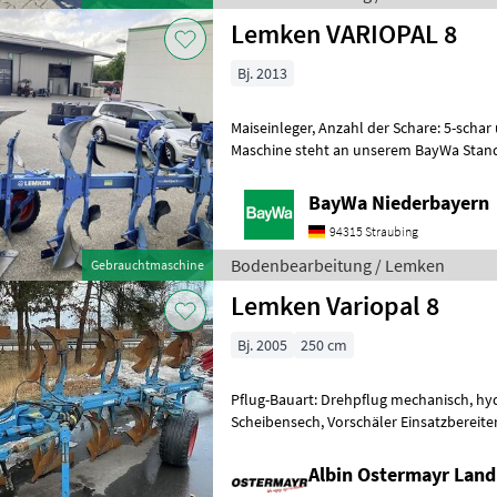
Lemken VARIOPAL 8
Bj. 2013
Maiseinleger, Anzahl der Schare: 5-schar
Maschine steht an unserem BayWa Stando
Eichendorf.Gerne steht Ihnen Herr Helm
BayWa Niederbayern
94315 Straubing
Bodenbearbeitung / Lemken
Gebrauchtmaschine
Lemken Variopal 8
Bj. 2005
250 cm
Pflug-Bauart: Drehpflug mechanisch, hyd
Scheibensech, Vorschäler Einsatzbereiter, schöner Originalzustan
Breites Stützrad, hydr. Schnittb
Albin Ostermayr Land