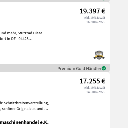
19.397 €
inkl. 19% MwSt
16.300 € exkl.
 und mehr, Stützrad Diese
rt in DE - 94428
brecht T
Premium Gold Händler
17.255 €
inkl. 19% MwSt
14.500 € exkl.
r. Schnittbreitenverstellung,
d.
maschinenhandel e.K.