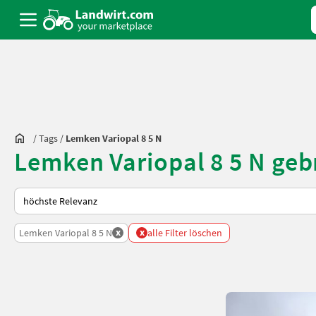
/
Tags
/
Lemken Variopal 8 5 N
Lemken Variopal 8 5 N geb
So wird auf Landwirt.com sortiert
x
x
Lemken Variopal 8 5 N
alle Filter löschen