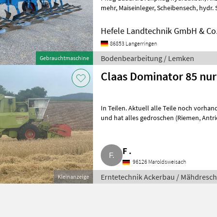
mehr, Maiseinleger, Scheibensech, hydr. 
Streifenkörper, Stützrad, Vorschäler
Hefele Landtechnik GmbH & Co
86853 Langerringen
Bodenbearbeitung / Lemken
Gebrauchtmaschine
Claas Dominator 85 nur
In Teilen. Aktuell alle Teile noch vorha
und hat alles gedroschen (Riemen, Antriebswelle, Keilriemen, Wasserpumpe
neu). Alle Öle
F .
96126 Maroldsweisach
Erntetechnik Ackerbau / Mähdresch
Kleinanzeige