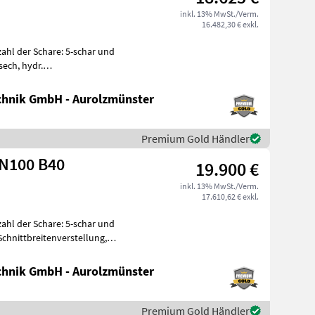
inkl. 13% MwSt./Verm.
16.482,30 € exkl.
zahl der Schare: 5-schar und
sech, hydr.
Schnittbreitenverstellung, Stützrad EDV: 67762 V
hnik GmbH - Aurolzmünster
Premium Gold Händler
 N100 B40
19.900 €
inkl. 13% MwSt./Verm.
17.610,62 € exkl.
zahl der Schare: 5-schar und
Schnittbreitenverstellung,
hnik GmbH - Aurolzmünster
Premium Gold Händler