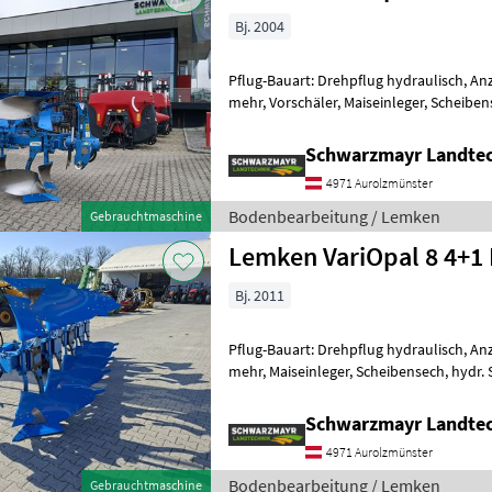
Bj. 2004
Pflug-Bauart: Drehpflug hydraulisch, An
mehr, Vorschäler, Maiseinleger, Scheiben
Schwarzmayr Landtec
4971 Aurolzmünster
Bodenbearbeitung / Lemken
Gebrauchtmaschine
Lemken VariOpal 8 4+1
Bj. 2011
Pflug-Bauart: Drehpflug hydraulisch, An
mehr, Maiseinleger, Scheibensech, hydr. 
Stützrad, Vorschäler EDV: 71511 V
Schwarzmayr Landtec
4971 Aurolzmünster
Bodenbearbeitung / Lemken
Gebrauchtmaschine