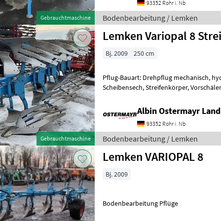
93352 Rohr i. Nb
Bodenbearbeitung / Lemken
Gebrauchtmaschine
Lemken Variopal 8 Stre
Bj. 2009
250 cm
Pflug-Bauart: Drehpflug mechanisch, hyd
Scheibensech, Streifenkörper, Vorschäler Ein
Originalzustand. Rahmen nicht geschw
Albin Ostermayr Land
93352 Rohr i. Nb
Bodenbearbeitung / Lemken
Gebrauchtmaschine
Lemken VARIOPAL 8
Bj. 2009
Bodenbearbeitung Pflüge