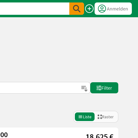
Anmelden
Filter
Liste
Raster
100
18.625 €